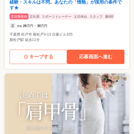
経験・スキルは不問。あなたの「情熱」が採用の条件で
す★
柔道整復師
正社員
スポーツトレーナー
土日休み
スタッフ
週4回
正
25
万円
30
万円
月給
~
千葉県
松戸市
新松戸3-13 日暮ビル105
新松戸駅 徒歩11分
キープする
応募画面へ進む