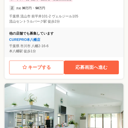
正
30
万円
50
万円
月給
~
千葉県
流山市
前平井101-2 ヴェルジール105
流山セントラルパーク駅 徒歩2分
他の店舗でも募集しています
CUREPRO本八幡店
千葉県
市川市
八幡2-16-6
本八幡駅 徒歩1分
キープする
応募画面へ進む