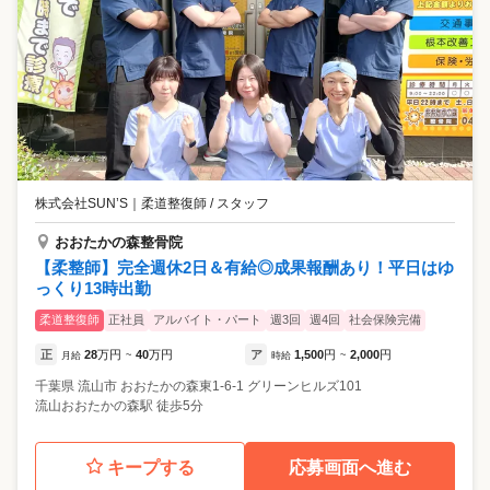
株式会社SUN’S
｜
柔道整復師 / スタッフ
おおたかの森整骨院
【柔整師】完全週休2日＆有給◎成果報酬あり！平日はゆ
っくり13時出勤
柔道整復師
正社員
アルバイト・パート
週3回
週4回
社会保険完備
正
28
万円
40
万円
ア
1,500
円
2,000
円
月給
~
時給
~
千葉県
流山市
おおたかの森東1-6-1 グリーンヒルズ101
流山おおたかの森駅 徒歩5分
キープする
応募画面へ進む