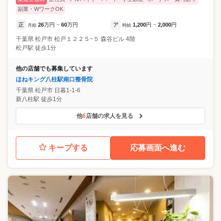
副業・WワークOK
正
26
万円
60
万円
ア
1,200
円
2,000
円
月給
~
時給
~
千葉県
松戸市
松戸１２２５−５ 森谷ビル 4階
松戸駅 徒歩1分
他の店舗でも募集しています
ほねキング八柱駅南口整骨院
千葉県
松戸市
日暮1-1-6
新八柱駅 徒歩1分
他
6
店舗の求人を見る
キープする
応募画面へ進む