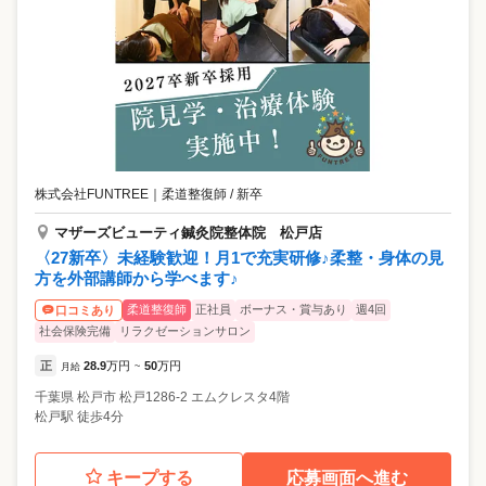
株式会社FUNTREE
｜
柔道整復師 / 新卒
マザーズビューティ鍼灸院整体院 松戸店
〈27新卒〉未経験歓迎！月1で充実研修♪柔整・身体の見
方を外部講師から学べます♪
柔道整復師
正社員
ボーナス・賞与あり
週4回
口コミあり
社会保険完備
リラクゼーションサロン
正
28.9
万円
50
万円
月給
~
千葉県
松戸市
松戸1286-2 エムクレスタ4階
松戸駅 徒歩4分
キープする
応募画面へ進む