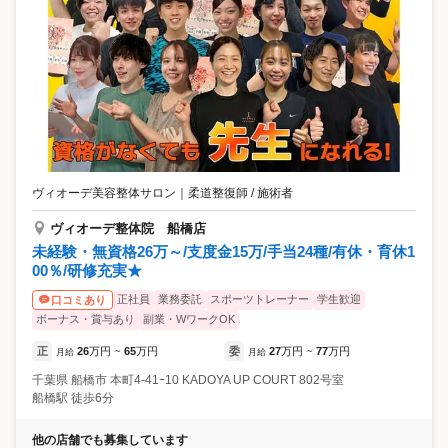
ヴィオーデ美容整体サロン
｜
柔道整復師 / 施術者
ヴィオーデ整体院 船橋店
未経験・無資格26万～/支度金15万/手当24種/有休・育休1
00％/研修充実★
正社員
業務委託
スポーツトレーナー
学生歓迎
口コミあり
ボーナス・賞与あり
副業・WワークOK
正
26
万円
65
万円
委
27
万円
77
万円
月給
~
月給
~
千葉県
船橋市
本町4-41ｰ10 KADOYA UP COURT 802号室
船橋駅 徒歩6分
他の店舗でも募集しています