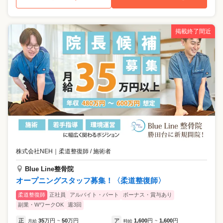
掲載終了間近
株式会社NEH
｜
柔道整復師 / 施術者
Blue Line整骨院
オープニングスタッフ募集！〈柔道整復師〉
柔道整復師
正社員
アルバイト・パート
ボーナス・賞与あり
副業・WワークOK
週3回
正
35
万円
50
万円
ア
1,600
円
1,600
円
月給
~
時給
~