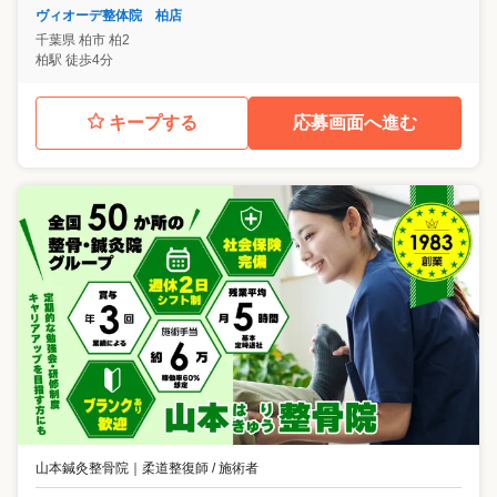
ヴィオーデ整体院 柏店
千葉県
柏市
柏2
柏駅 徒歩4分
キープする
応募画面へ進む
山本鍼灸整骨院
｜
柔道整復師 / 施術者