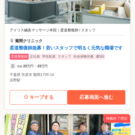
アイリス鍼灸マッサージ本院
｜
柔道整復師 / スタッフ
菊間クリニック
柔道整復師急募！若いスタッフで明るく元気な職場です
柔道整復師
正社員
学生歓迎
スタッフ
社会保険完備
週5回
正
23
万円
23
万円
月給
~
千葉県
市原市
菊間1705-10
浜野駅
キープする
応募画面へ進む
掲載終了間近