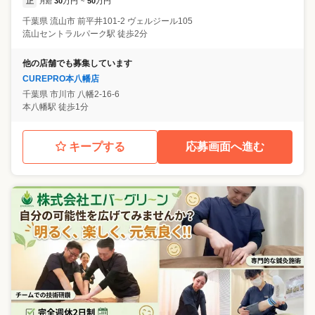
正
30
万円
50
万円
月給
~
千葉県
流山市
前平井101-2 ヴェルジール105
流山セントラルパーク駅 徒歩2分
他の店舗でも募集しています
CUREPRO本八幡店
千葉県
市川市
八幡2-16-6
本八幡駅 徒歩1分
キープする
応募画面へ進む