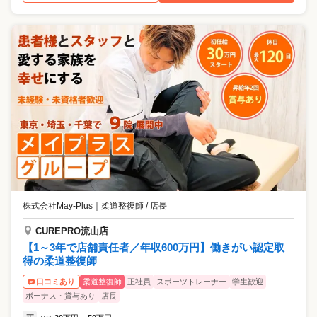
株式会社May-Plus
｜
柔道整復師 / 店長
CUREPRO流山店
【1～3年で店舗責任者／年収600万円】働きがい認定取
得の柔道整復師
柔道整復師
正社員
スポーツトレーナー
学生歓迎
口コミあり
ボーナス・賞与あり
店長