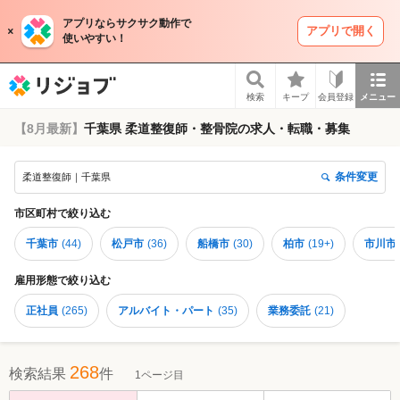
アプリならサクサク動作で
アプリで開く
使いやすい！
リジョブ
検索
キープ
会員登録
メニュー
【8月最新】
千葉県 柔道整復師・整骨院の求人・転職・募集
条件変更
柔道整復師｜千葉県
市区町村
で絞り込む
千葉市
(
44
)
松戸市
(
36
)
船橋市
(
30
)
柏市
(
19+
)
市川市
雇用形態
で絞り込む
正社員
(
265
)
アルバイト・パート
(
35
)
業務委託
(
21
)
268
検索結果
件
1ページ目