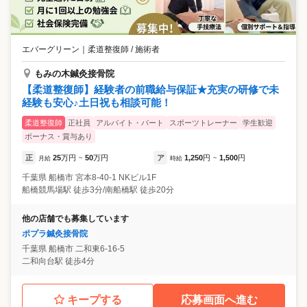
エバーグリーン
｜
柔道整復師 / 施術者
もみの木鍼灸接骨院
【柔道整復師】経験者の前職給与保証★充実の研修で未
経験も安心♪土日祝も相談可能！
柔道整復師
正社員
アルバイト・パート
スポーツトレーナー
学生歓迎
ボーナス・賞与あり
正
25
万円
50
万円
ア
1,250
円
1,500
円
月給
~
時給
~
千葉県
船橋市
宮本8-40-1 NKビル1F
船橋競馬場駅 徒歩3分/南船橋駅 徒歩20分
他の店舗でも募集しています
ポプラ鍼灸接骨院
千葉県
船橋市
二和東6-16-5
二和向台駅 徒歩4分
キープする
応募画面へ進む