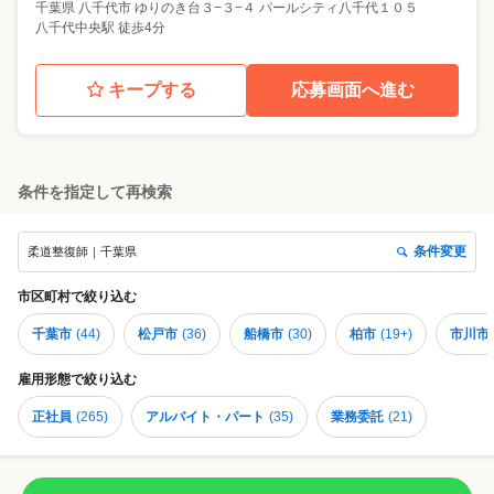
千葉県
八千代市
ゆりのき台３−３−４ パールシティ八千代１０５
八千代中央駅 徒歩4分
キープする
応募画面へ進む
条件を指定して再検索
条件変更
柔道整復師｜千葉県
市区町村
で絞り込む
千葉市
(
44
)
松戸市
(
36
)
船橋市
(
30
)
柏市
(
19+
)
市川市
雇用形態
で絞り込む
正社員
(
265
)
アルバイト・パート
(
35
)
業務委託
(
21
)