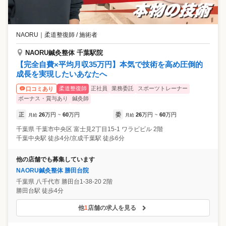
NAORU
｜
柔道整復師 / 施術者
NAORU鍼灸整体 千葉駅院
【完全自費×平均月収35万円】本気で技術を高め圧倒的
成長を実現したいあなたへ
柔道整復師
正社員
業務委託
スポーツトレーナー
口コミあり
ボーナス・賞与あり
鍼灸師
正
26
万円
60
万円
委
26
万円
60
万円
月給
~
月給
~
千葉県
千葉市中央区
富士見2丁目15-1 ワラビビル 2階
千葉中央駅 徒歩4分/京成千葉駅 徒歩6分
他の店舗でも募集しています
NAORU鍼灸整体 勝田台院
千葉県
八千代市
勝田台1-38-20 2階
勝田台駅 徒歩4分
他
1
店舗の求人を見る