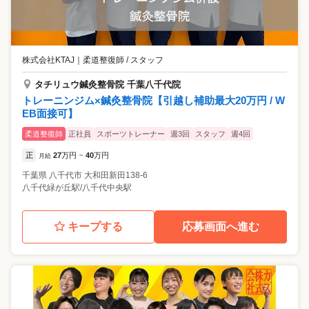
株式会社KTAJ
｜
柔道整復師 / スタッフ
タチリュウ鍼灸整骨院 千葉八千代院
トレーニンジム×鍼灸整骨院【引越し補助最大20万円 / W
EB面接可】
柔道整復師
正社員
スポーツトレーナー
週3回
スタッフ
週4回
正
27
万円
40
万円
月給
~
千葉県
八千代市
大和田新田138-6
八千代緑が丘駅/八千代中央駅
キープする
応募画面へ進む