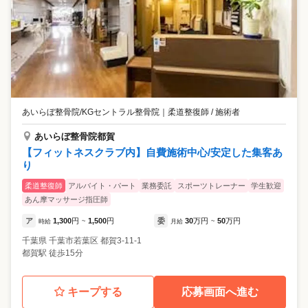
あいらぼ整骨院/KGセントラル整骨院
｜
柔道整復師 / 施術者
あいらぼ整骨院都賀
【フィットネスクラブ内】自費施術中心/安定した集客あ
り
柔道整復師
アルバイト・パート
業務委託
スポーツトレーナー
学生歓迎
あん摩マッサージ指圧師
ア
1,300
円
1,500
円
委
30
万円
50
万円
時給
~
月給
~
千葉県
千葉市若葉区
都賀3-11-1
都賀駅 徒歩15分
キープする
応募画面へ進む