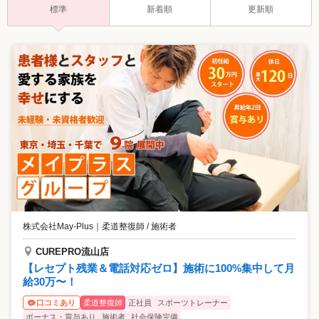
標準
新着順
更新順
株式会社May-Plus
｜
柔道整復師 / 施術者
CUREPRO流山店
【レセプト残業＆電話対応ゼロ】施術に100%集中して月
給30万〜！
柔道整復師
正社員
スポーツトレーナー
口コミあり
ボーナス・賞与あり
施術者
社会保険完備