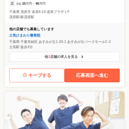
正
25
万円
80
万円
月給
~
千葉県
茂原市
道表8-19 道表プラザ１F
茂原駅/新茂原駅
他の店舗でも募集しています
土気ひまわり整骨院
千葉県
千葉市緑区
あすみが丘1-20-1 あすみが丘バーズモールC-2
土気駅 徒歩3分
他
3
店舗の求人を見る
キープする
応募画面へ進む