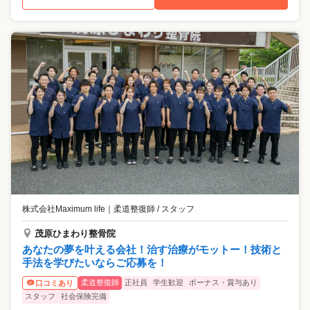
株式会社Maximum life
｜
柔道整復師 / スタッフ
茂原ひまわり整骨院
あなたの夢を叶える会社！治す治療がモットー！技術と
手法を学びたいならご応募を！
柔道整復師
正社員
学生歓迎
ボーナス・賞与あり
口コミあり
スタッフ
社会保険完備