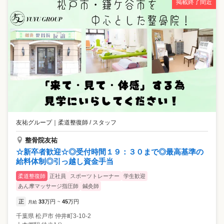
掲載終了間近
友祐グループ
｜
柔道整復師 / スタッフ
整骨院友祐
☆新卒者歓迎☆◎受付時間１９：３０まで◎最高基準の
給料体制◎引っ越し資金手当
柔道整復師
正社員
スポーツトレーナー
学生歓迎
あん摩マッサージ指圧師
鍼灸師
正
33
万円
45
万円
月給
~
千葉県
松戸市
仲井町3-10-2