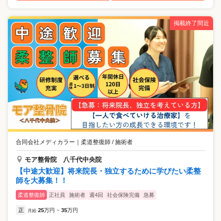
掲載終了間近
合同会社メディカラー
｜
柔道整復師 / 施術者
モア整骨院 八千代中央院
【中途大歓迎】将来院長・独立するために学びたい柔整
師を大募集！！
柔道整復師
正社員
施術者
週4回
社会保険完備
急募
正
25
万円
35
万円
月給
~