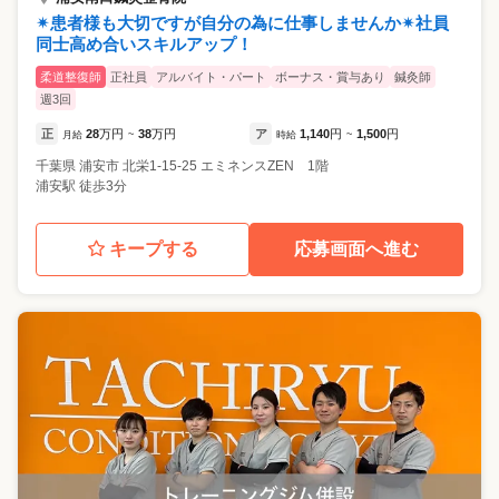
✴︎患者様も大切ですが自分の為に仕事しませんか✴︎社員
同士高め合いスキルアップ！
柔道整復師
正社員
アルバイト・パート
ボーナス・賞与あり
鍼灸師
週3回
正
28
万円
38
万円
ア
1,140
円
1,500
円
月給
~
時給
~
千葉県
浦安市
北栄1-15-25 エミネンスZEN 1階
浦安駅 徒歩3分
キープする
応募画面へ進む