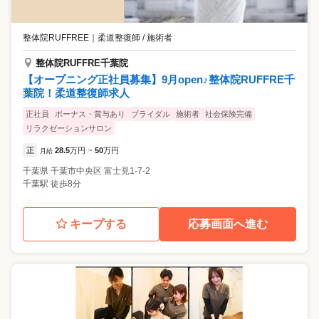
整体院RUFFREE
｜
柔道整復師 / 施術者
整体院RUFFRE千葉院
【オープニング正社員募集】9月open♪整体院RUFFRE千
葉院！柔道整復師求人
正社員
ボーナス・賞与あり
ブライダル
施術者
社会保険完備
リラクゼーションサロン
正
28.5
万円
50
万円
月給
~
千葉県
千葉市中央区
富士見1-7-2
千葉駅 徒歩8分
キープする
応募画面へ進む