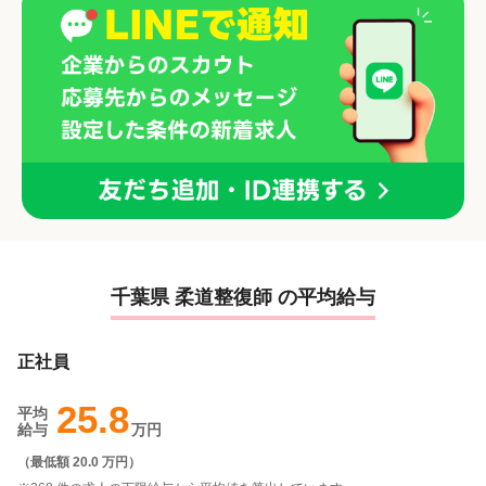
千葉県 柔道整復師 の平均給与
正社員
25.8
平均
給与
万円
（
最低額 20.0 万円
）