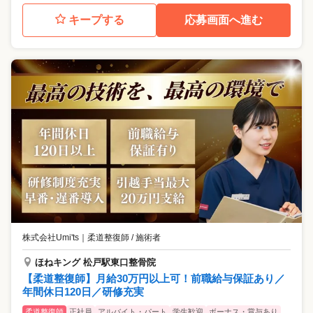
キープする
応募画面へ進む
株式会社Umi'ts
｜
柔道整復師 / 施術者
ほねキング 松戸駅東口整骨院
【柔道整復師】月給30万円以上可！前職給与保証あり／
年間休日120日／研修充実
柔道整復師
正社員
アルバイト・パート
学生歓迎
ボーナス・賞与あり