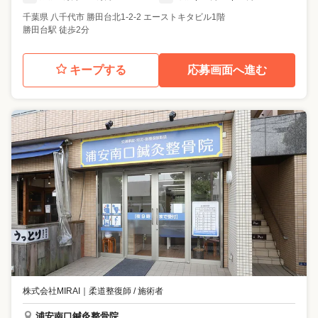
千葉県
八千代市
勝田台北1-2-2 エーストキタビル1階
勝田台駅 徒歩2分
キープする
応募画面へ進む
株式会社MIRAI
｜
柔道整復師 / 施術者
浦安南口鍼灸整骨院