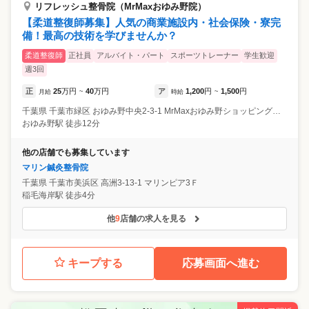
リフレッシュ整骨院（MrMaxおゆみ野院）
【柔道整復師募集】人気の商業施設内・社会保険・寮完
備！最高の技術を学びませんか？
柔道整復師
正社員
アルバイト・パート
スポーツトレーナー
学生歓迎
週3回
正
25
万円
40
万円
ア
1,200
円
1,500
円
月給
~
時給
~
千葉県
千葉市緑区
おゆみ野中央2-3-1 MrMaxおゆみ野ショッピングセンター
おゆみ野駅 徒歩12分
他の店舗でも募集しています
マリン鍼灸整骨院
千葉県
千葉市美浜区
高洲3-13-1 マリンピア3Ｆ
稲毛海岸駅 徒歩4分
他
9
店舗の求人を見る
キープする
応募画面へ進む