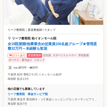
リーフ整骨院
｜
柔道整復師 / スタッフ
リーフ整骨院 柏イオンモール院
全19院展開/他事業含め従業員100名超グループ★管理柔
整32万円～未経験も歓迎
柔道整復師
正社員
スポーツトレーナー
学生歓迎
口コミあり
ボーナス・賞与あり
スタッフ
正
27
万円
60
万円
月給
~
千葉県
柏市
豊町2-5-25 イオンモール柏3F
南柏駅 徒歩13分
他の店舗でも募集しています
リーフ整骨院 東金サンピア院
千葉県
東金市
東岩崎８－１0 東金ショッピングセンターサンピア１階レストラン街
東金駅 徒歩7分