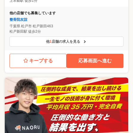
上本郷駅 徒歩1分
他の店舗でも募集しています
整骨院友誼
千葉県
松戸市
松戸新田463
松戸新田駅 徒歩2分
他
1
店舗の求人を見る
キープする
応募画面へ進む