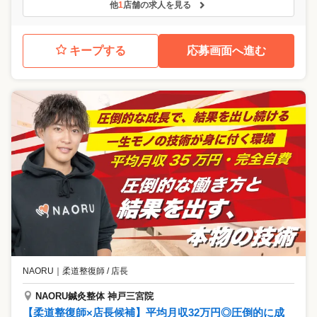
他
1
店舗の求人を見る
キープする
応募画面へ進む
NAORU
｜
柔道整復師 / 店長
NAORU鍼灸整体 神戸三宮院
【柔道整復師×店長候補】平均月収32万円◎圧倒的に成