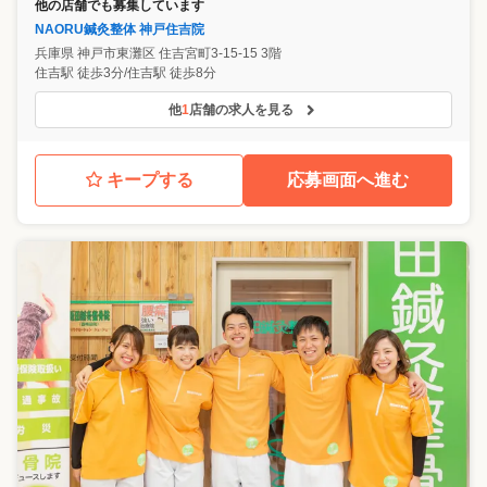
他の店舗でも募集しています
NAORU鍼灸整体 神戸住吉院
兵庫県
神戸市東灘区
住吉宮町3-15-15 3階
住吉駅 徒歩3分/住吉駅 徒歩8分
他
1
店舗の求人を見る
キープする
応募画面へ進む