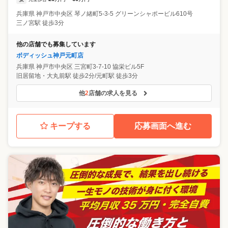
兵庫県
神戸市中央区
琴ノ緒町5-3-5 グリーンシャポービル610号
三ノ宮駅 徒歩3分
他の店舗でも募集しています
ボディッシュ神戸元町店
兵庫県
神戸市中央区
三宮町3-7-10 協栄ビル5F
旧居留地・大丸前駅 徒歩2分/元町駅 徒歩3分
他
2
店舗の求人を見る
キープする
応募画面へ進む