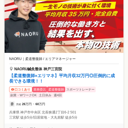
NAORU
｜
柔道整復師 / エリアマネージャー
NAORU鍼灸整体 神戸三宮院
【柔道整復師×エリマネ】平均月収32万円◎圧倒的に成
長できる環境！！
業務委託
柔道整復師
スポーツトレーナー
口コミあり
副業・WワークOK
土日休み
週4回
委
26
万円
60
万円
月給
~
兵庫県
神戸市中央区
北長狭通2丁目6-2 501
三宮駅 徒歩5分/旧居留地・大丸前駅 徒歩5分