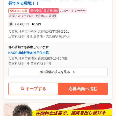
長できる環境！！
業務委託
柔道整復師
スポーツトレーナー
口コミあり
副業・WワークOK
土日休み
週4回
委
26
万円
60
万円
月給
~
兵庫県
神戸市中央区
北長狭通2丁目6-2 501
三宮駅 徒歩5分/旧居留地・大丸前駅 徒歩5分
他の店舗でも募集しています
NAORU鍼灸整体 神戸住吉院
兵庫県
神戸市東灘区
住吉宮町3-15-15 3階
住吉駅 徒歩3分/住吉駅 徒歩8分
他
1
店舗の求人を見る
キープする
応募画面へ進む