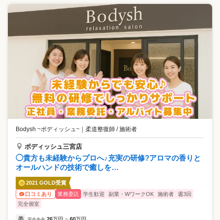
Bodysh ~ボディッシュ~
｜
柔道整復師 / 施術者
ボディッシュ三宮店
◯貴方も未経験からプロへ♪充実の研修?アロマの香りと
オールハンドの技術で癒しを…
2021 GOLD受賞
業務委託
学生歓迎
副業・WワークOK
施術者
週3回
口コミあり
完全個室
委
26
万円
60
万円
完全歩合
~