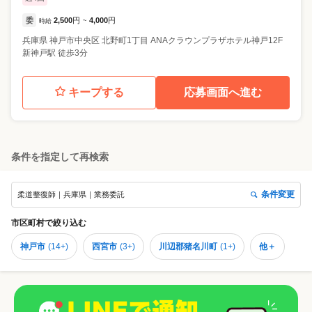
委
2,500
円
4,000
円
時給
~
兵庫県
神戸市中央区
北野町1丁目 ANAクラウンプラザホテル神戸12F
新神戸駅 徒歩3分
キープする
応募画面へ進む
条件を指定して再検索
条件変更
柔道整復師｜兵庫県｜業務委託
市区町村
で絞り込む
神戸市
(
14+
)
西宮市
(
3+
)
川辺郡猪名川町
(
1+
)
他＋