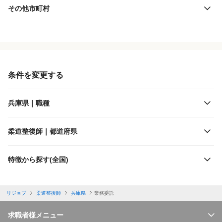
その他市町村
役職・採用対象
JR西日本
雇用形態
阪急電鉄
条件を変更する
施設形態
阪神電鉄
兵庫県｜職種
客層
能勢電鉄
柔道整復師｜都道府県
出勤日数
神戸高速鉄道
特徴から探す(全国)
休日
神戸電鉄
リジョブ
柔道整復師
兵庫県
業務委託
勤務体制
神戸市交通局
求職者様メニュー