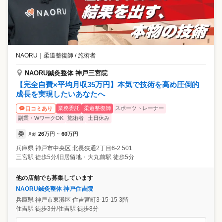
NAORU
｜
柔道整復師 / 施術者
NAORU鍼灸整体 神戸三宮院
【完全自費×平均月収35万円】本気で技術を高め圧倒的
成長を実現したいあなたへ
業務委託
柔道整復師
スポーツトレーナー
口コミあり
副業・WワークOK
施術者
土日休み
委
26
万円
60
万円
月給
~
兵庫県
神戸市中央区
北長狭通2丁目6-2 501
三宮駅 徒歩5分/旧居留地・大丸前駅 徒歩5分
他の店舗でも募集しています
NAORU鍼灸整体 神戸住吉院
兵庫県
神戸市東灘区
住吉宮町3-15-15 3階
住吉駅 徒歩3分/住吉駅 徒歩8分