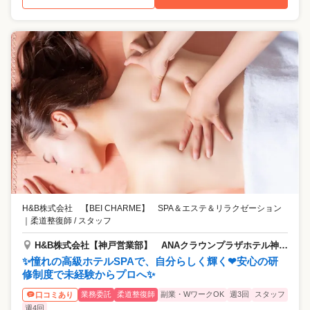
H&B株式会社 【BEI CHARME】 SPA＆エステ＆リラクゼーション
｜
柔道整復師 / スタッフ
H&B株式会社【神戸営業部】 ANAクラウンプラザホテル神戸12階
✨憧れの高級ホテルSPAで、自分らしく輝く❤安心の研
修制度で未経験からプロへ✨
業務委託
柔道整復師
副業・WワークOK
週3回
スタッフ
口コミあり
週4回