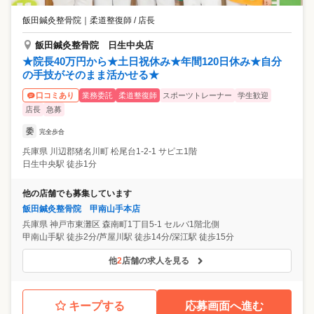
飯田鍼灸整骨院
｜
柔道整復師 / 店長
飯田鍼灸整骨院 日生中央店
★院長40万円から★土日祝休み★年間120日休み★自分
の手技がそのまま活かせる★
業務委託
柔道整復師
スポーツトレーナー
学生歓迎
口コミあり
店長
急募
委
完全歩合
兵庫県
川辺郡猪名川町
松尾台1-2-1 サピエ1階
日生中央駅 徒歩1分
他の店舗でも募集しています
飯田鍼灸整骨院 甲南山手本店
兵庫県
神戸市東灘区
森南町1丁目5-1 セルバ1階北側
甲南山手駅 徒歩2分/芦屋川駅 徒歩14分/深江駅 徒歩15分
他
2
店舗の求人を見る
キープする
応募画面へ進む