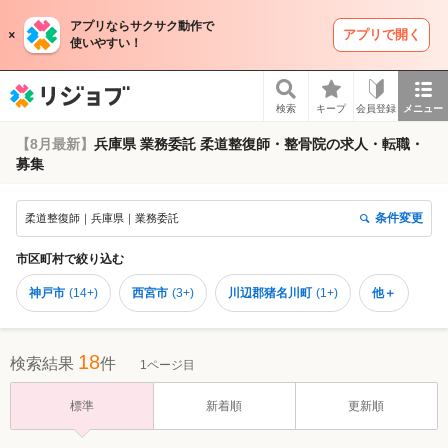
アプリならサクサク動作で
アプリで開く
使いやすい！
リジョブ
検索
キープ
会員登録
メニュー
【8月最新】
兵庫県 業務委託 柔道整復師・整骨院の求人・転職・
募集
条件変更
柔道整復師｜兵庫県｜業務委託
市区町村
で絞り込む
神戸市
(
14+
)
西宮市
(
3+
)
川辺郡猪名川町
(
1+
)
他＋
18
検索結果
件
1ページ目
標準
新着順
更新順