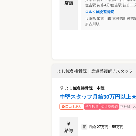
店舗
住吉駅 徒歩4分/住吉駅 徒歩11
ロルク鍼灸整骨院
兵庫県
加古川市
東神吉町神吉8
加古川駅
よし鍼灸接骨院
｜
柔道整復師 / スタッフ
よし鍼灸接骨院 本院
中堅スタッフ月給30万円以上★
学生歓迎
柔道整復師
正社員
ス
口コミあり
月給
27
万円
55
万円
正
~
給与