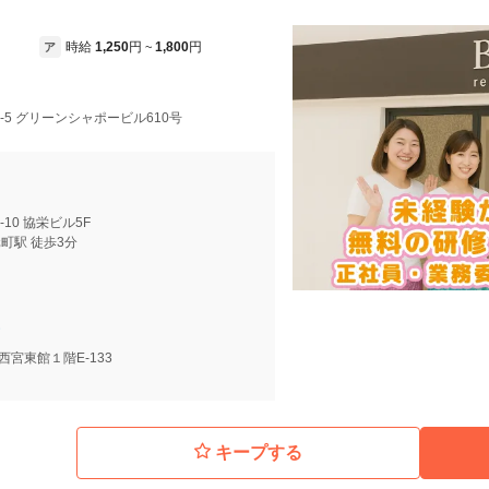
時給
1,250
円
1,800
円
ア
~
3-5 グリーンシャポービル610号
-10 協栄ビル5F
町駅 徒歩3分
A西宮東館１階E-133
キープする