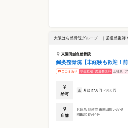
大阪はら整骨院グループ
｜
柔道整復師 
東園田鍼灸整骨院
鍼灸整骨院【未経験も歓迎！前
学生歓迎
柔道整復師
正社員
ア
口コミあり
月給
27
万円
50
万円
正
~
給与
兵庫県
尼崎市
東園田町5-37-8
園田駅 徒歩4分
店舗