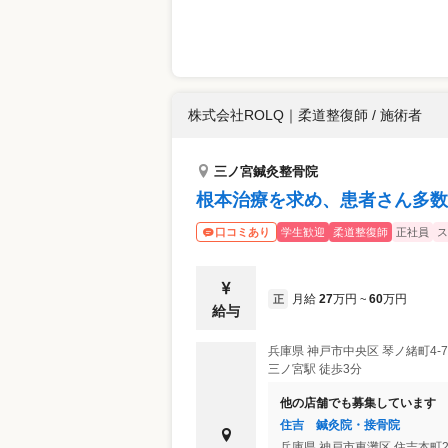
株式会社ROLQ
｜
柔道整復師 / 施術者
三ノ宮鍼灸整骨院
根本治療を求め、患者さん多数
学生歓迎
柔道整復師
正社員
ス
口コミあり
月給
27
万円
60
万円
正
~
給与
兵庫県
神戸市中央区
琴ノ緒町4-7
三ノ宮駅 徒歩3分
他の店舗でも募集しています
住吉 鍼灸院・接骨院
兵庫県
神戸市東灘区
住吉本町2-