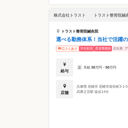
株式会社トラスト トラスト整骨院鍼灸
トラスト整骨院鍼灸院
選べる勤務体系！当社で活躍の
学生歓迎
柔道整復師
正社員
ア
口コミあり
月給
30
万円
50
万円
正
~
給与
兵庫県
尼崎市
尼崎市富松町3-1-
武庫之荘駅 徒歩14分
店舗