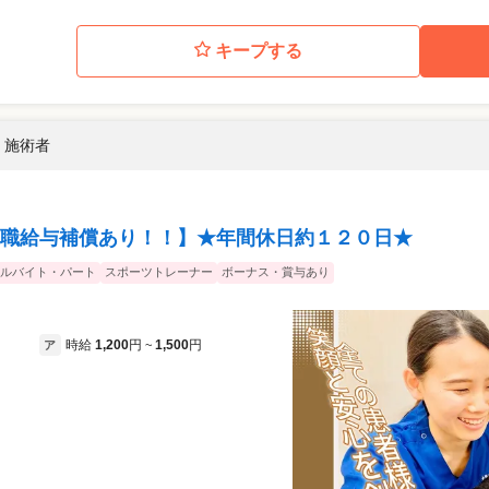
キープする
/ 施術者
職給与補償あり！！】★年間休日約１２０日★
ルバイト・パート
スポーツトレーナー
ボーナス・賞与あり
時給
1,200
円
1,500
円
ア
~