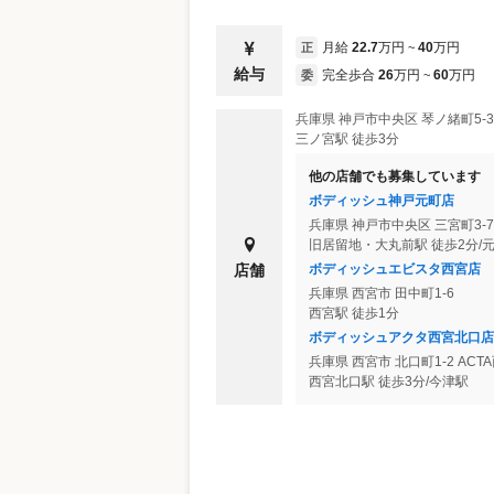
月給
22.7
万円
40
万円
正
~
給与
完全歩合
26
万円
60
万円
委
~
兵庫県
神戸市中央区
琴ノ緒町5-
三ノ宮駅 徒歩3分
他の店舗でも募集しています
ボディッシュ神戸元町店
兵庫県
神戸市中央区
三宮町3-7
旧居留地・大丸前駅 徒歩2分/元
ボディッシュエビスタ西宮店
店舗
兵庫県
西宮市
田中町1-6
西宮駅 徒歩1分
ボディッシュアクタ西宮北口店
兵庫県
西宮市
北口町1-2 ACT
西宮北口駅 徒歩3分/今津駅