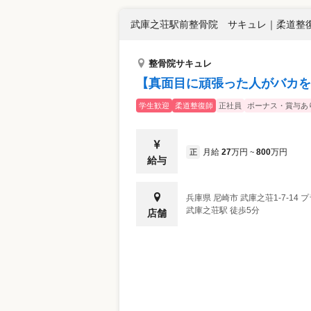
武庫之荘駅前整骨院 サキュレ
｜
柔道整復
整骨院サキュレ
【真面目に頑張った人がバカを
学生歓迎
柔道整復師
正社員
ボーナス・賞与あ
月給
27
万円
800
万円
正
~
給与
兵庫県
尼崎市
武庫之荘1-7-14
武庫之荘駅 徒歩5分
店舗