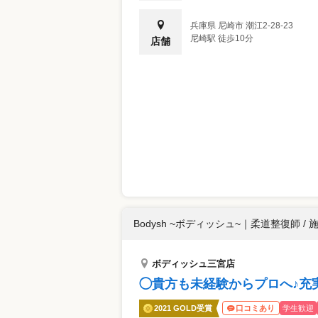
兵庫県
尼崎市
潮江2-28-23
尼崎駅 徒歩10分
店舗
Bodysh ~ボディッシュ~
｜
柔道整復師 / 
ボディッシュ三宮店
◯貴方も未経験からプロへ♪充
2021 GOLD受賞
学生歓迎
口コミあり