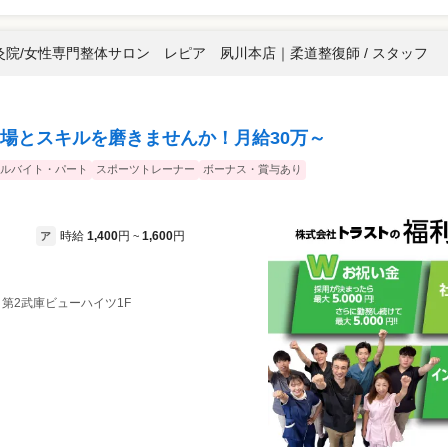
院/女性専門整体サロン レピア 夙川本店
｜
柔道整復師 / スタッフ
場とスキルを磨きませんか！月給30万～
ルバイト・パート
スポーツトレーナー
ボーナス・賞与あり
時給
1,400
円
1,600
円
ア
~
5 第2武庫ビューハイツ1F