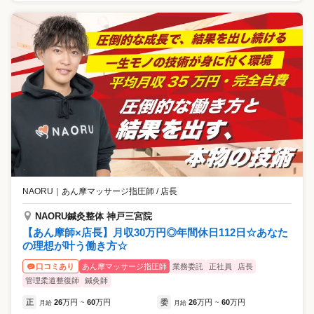
NAORU
｜
あん摩マッサージ指圧師 / 店長
NAORU鍼灸整体 神戸三宮院
【あん摩師×店長】月収30万円◎年間休日112日☆あなた
の理想が叶う働き方☆
あん摩マッサージ指圧師
業務委託
正社員
店長
口コミあり
管理柔道整復師
鍼灸師
正
26
万円
60
万円
委
26
万円
60
万円
月給
~
月給
~