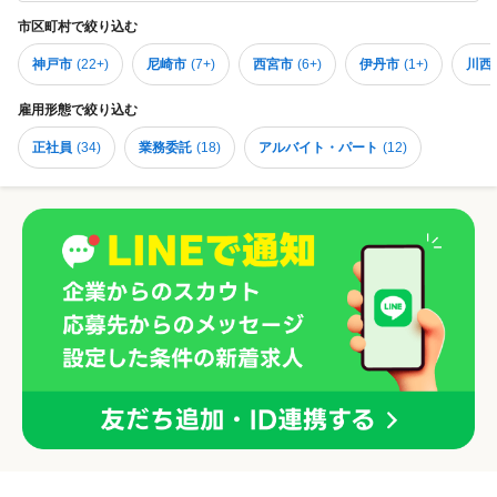
市区町村
で絞り込む
神戸市
(
22+
)
尼崎市
(
7+
)
西宮市
(
6+
)
伊丹市
(
1+
)
川西
雇用形態
で絞り込む
正社員
(
34
)
業務委託
(
18
)
アルバイト・パート
(
12
)