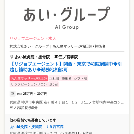
リジョブエージェント求人
株式会社あい・グループ
｜
あん摩マッサージ指圧師 / 施術者
あい鍼灸院・接骨院 JR三ノ宮駅院
【リジョブエージェント】関西・東京で41院展開中◆引
越し補助あり◆勤務地相談可
あん摩マッサージ指圧師
正社員
施術者
シフト制
リラクゼーションサロン
週5回
正
25
万円
30
万円
月給
~
兵庫県
神戸市中央区
布引町４丁目１−１ 2F JR三ノ宮駅構内中央コンコース
三ノ宮駅 徒歩0分
他の店舗でも募集しています
あい鍼灸院・接骨院 ＪＲ西宮院
兵庫県
西宮市
池田町９−７ フレンテ西館113 A号室