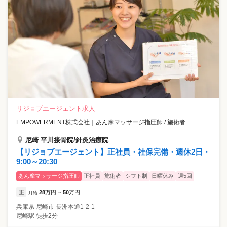
リジョブエージェント求人
EMPOWERMENT株式会社
｜
あん摩マッサージ指圧師 / 施術者
尼崎 平川接骨院/針灸治療院
【リジョブエージェント】正社員・社保完備・週休2日・
9:00～20:30
あん摩マッサージ指圧師
正社員
施術者
シフト制
日曜休み
週5回
正
28
万円
50
万円
月給
~
兵庫県
尼崎市
長洲本通1-2-1
尼崎駅 徒歩2分