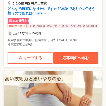
こころ整体院 神戸三宮院
どんな治療家になりたいですか?”本物でありたい”そう
想うのであればgiversへ
2022 優秀賞
正社員
施術者
成人が多い
週2回
シフト制
時短勤務OK
口コミあり
正
25.5
万円
100
万円
月給
~
兵庫県
神戸市中央区
北長狭通1丁目201 GATTI三宮 3階
神戸三宮駅 徒歩0分
キープする
応募画面へ進む