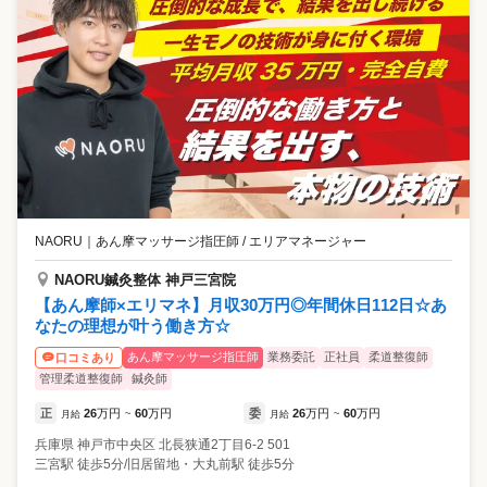
NAORU
｜
あん摩マッサージ指圧師 / エリアマネージャー
NAORU鍼灸整体 神戸三宮院
【あん摩師×エリマネ】月収30万円◎年間休日112日☆あ
なたの理想が叶う働き方☆
あん摩マッサージ指圧師
業務委託
正社員
柔道整復師
口コミあり
管理柔道整復師
鍼灸師
正
26
万円
60
万円
委
26
万円
60
万円
月給
~
月給
~
兵庫県
神戸市中央区
北長狭通2丁目6-2 501
三宮駅 徒歩5分/旧居留地・大丸前駅 徒歩5分