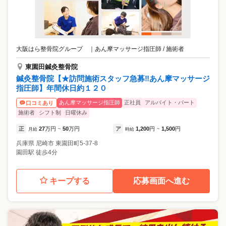
大阪はら整骨院グループ
｜
あん摩マッサージ指圧師 / 施術者
東園田鍼灸整骨院
鍼灸整骨院【★訪問施術スタッフ急募‼あん摩マッサージ
指圧師】年間休日約１２０
あん摩マッサージ指圧師
正社員
アルバイト・パート
口コミあり
施術者
シフト制
日曜休み
正
27
万円
50
万円
ア
1,200
円
1,500
円
月給
~
時給
~
兵庫県
尼崎市
東園田町5-37-8
園田駅 徒歩4分
キープする
応募画面へ進む