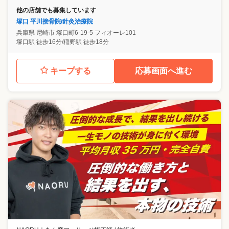
他の店舗でも募集しています
塚口 平川接骨院/針灸治療院
兵庫県
尼崎市
塚口町6-19-5 フィオーレ101
塚口駅 徒歩16分/稲野駅 徒歩18分
キープする
応募画面へ進む