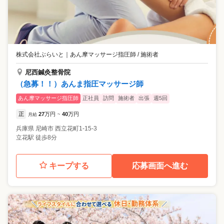
株式会社ぶらいと
｜
あん摩マッサージ指圧師 / 施術者
尼西鍼灸整骨院
（急募！！）あんま指圧マッサージ師
あん摩マッサージ指圧師
正社員
訪問
施術者
出張
週5回
正
27
万円
40
万円
月給
~
兵庫県
尼崎市
西立花町1-15-3
立花駅 徒歩8分
キープする
応募画面へ進む