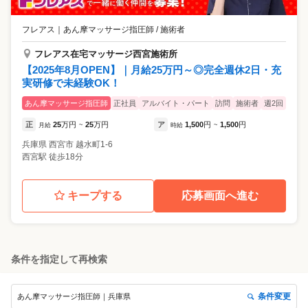
フレアス
｜
あん摩マッサージ指圧師 / 施術者
フレアス在宅マッサージ西宮施術所
【2025年8月OPEN】｜月給25万円～◎完全週休2日・充
実研修で未経験OK！
あん摩マッサージ指圧師
正社員
アルバイト・パート
訪問
施術者
週2回
正
25
万円
25
万円
ア
1,500
円
1,500
円
月給
~
時給
~
兵庫県
西宮市
越水町1-6
西宮駅 徒歩18分
キープする
応募画面へ進む
条件を指定して再検索
条件変更
あん摩マッサージ指圧師｜兵庫県