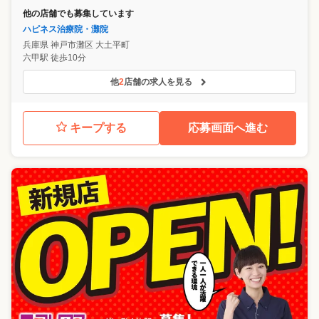
他の店舗でも募集しています
ハピネス治療院・灘院
兵庫県
神戸市灘区
大土平町
六甲駅 徒歩10分
他
2
店舗の求人を見る
キープする
応募画面へ進む