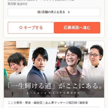
西宮駅 徒歩4分
他
3
店舗の求人を見る
キープする
応募画面へ進む
こころ整骨・整体・鍼灸院
｜
あん摩マッサージ指圧師 / 施術者