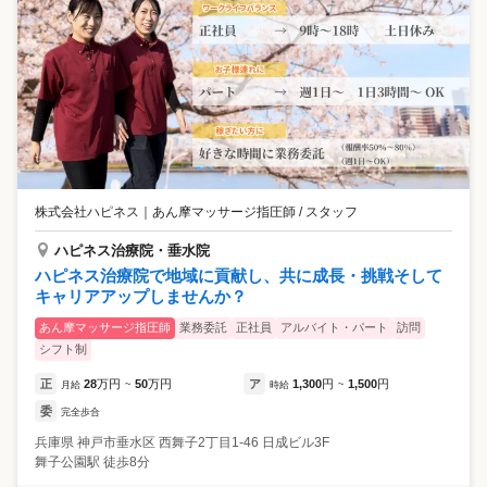
株式会社ハピネス
｜
あん摩マッサージ指圧師 / スタッフ
ハピネス治療院・垂水院
ハピネス治療院で地域に貢献し、共に成長・挑戦そして
キャリアアップしませんか？
あん摩マッサージ指圧師
業務委託
正社員
アルバイト・パート
訪問
シフト制
正
28
万円
50
万円
ア
1,300
円
1,500
円
月給
~
時給
~
委
完全歩合
兵庫県
神戸市垂水区
西舞子2丁目1-46 日成ビル3F
舞子公園駅 徒歩8分