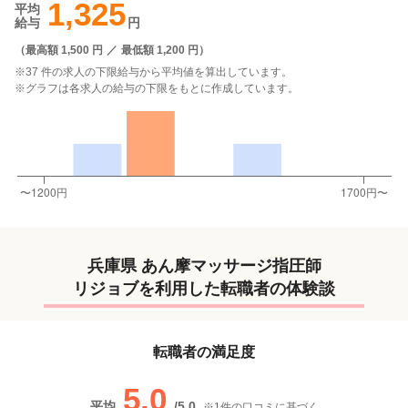
1,325
平均
給与
円
（
最高額 1,500 円
／
最低額 1,200 円
）
※37 件の求人の下限給与から平均値を算出しています。
※グラフは各求人の給与の下限をもとに作成しています。
兵庫県 あん摩マッサージ指圧師
リジョブを利用した転職者の体験談
転職者の満足度
5.0
平均
/
5.0
※
1
件の口コミに基づく