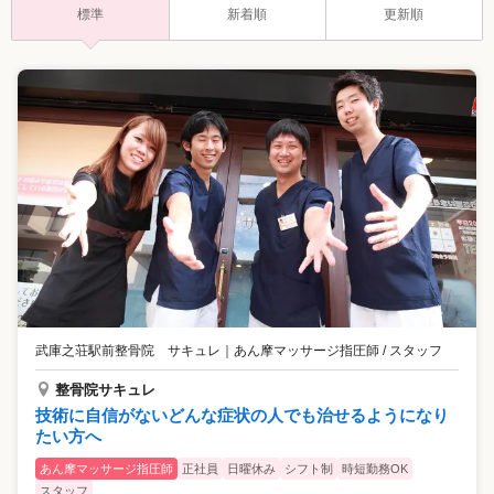
標準
新着順
更新順
武庫之荘駅前整骨院 サキュレ
｜
あん摩マッサージ指圧師 / スタッフ
整骨院サキュレ
技術に自信がないどんな症状の人でも治せるようになり
たい方へ
あん摩マッサージ指圧師
正社員
日曜休み
シフト制
時短勤務OK
スタッフ