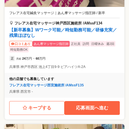
フレアス在宅鍼灸マッサージ
｜
あん摩マッサージ指圧師 / 新卒
フレアス在宅マッサージ神戸西区施術所 /AMssF134
【新卒募集】Wワーク可能／時短勤務可能／研修充実／
残業ほぼなし
あん摩マッサージ指圧師
正社員
訪問
日曜休み
週2回
口コミあり
時短勤務OK
正
24
万円
60
万円
月給
~
兵庫県
神戸市西区
池上4丁目9‐9 ピアハイツA-2A
他の店舗でも募集しています
フレアス在宅マッサージ西宮施術所 /AMssF135
兵庫県
西宮市
‐
キープする
応募画面へ進む