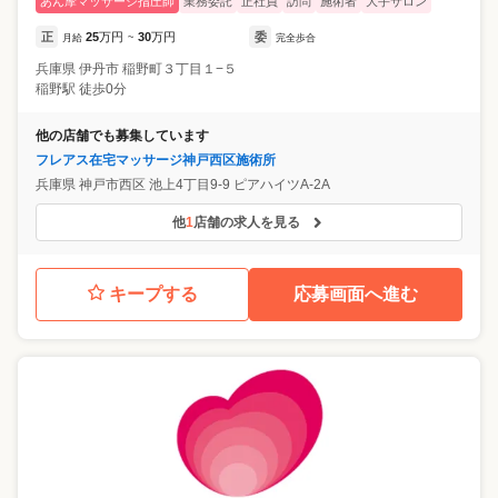
あん摩マッサージ指圧師
業務委託
正社員
訪問
施術者
大手サロン
正
25
万円
30
万円
委
月給
~
完全歩合
兵庫県
伊丹市
稲野町３丁目１−５
稲野駅 徒歩0分
他の店舗でも募集しています
フレアス在宅マッサージ神戸西区施術所
兵庫県
神戸市西区
池上4丁目9‐9 ピアハイツA-2A
他
1
店舗の求人を見る
キープする
応募画面へ進む