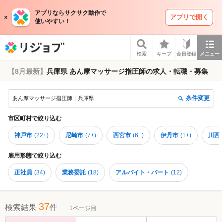
アプリならサクサク動作で
アプリで開く
使いやすい！
リジョブ
検索
キープ
会員登録
メニュー
【8月最新】
兵庫県 あん摩マッサージ指圧師の求人・転職・募集
条件変更
あん摩マッサージ指圧師｜兵庫県
市区町村
で絞り込む
神戸市
(
22+
)
尼崎市
(
7+
)
西宮市
(
6+
)
伊丹市
(
1+
)
川西
雇用形態
で絞り込む
正社員
(
34
)
業務委託
(
18
)
アルバイト・パート
(
12
)
37
検索結果
件
1ページ目