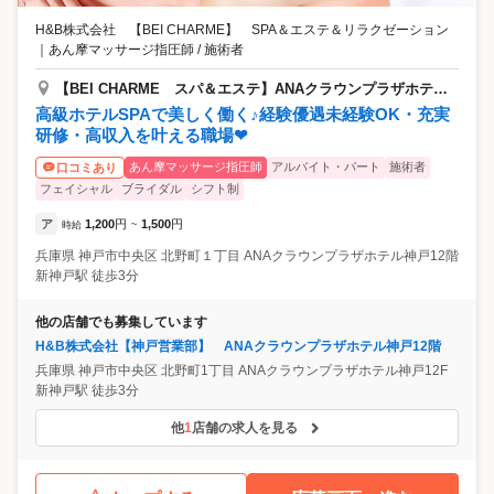
H&B株式会社 【BEI CHARME】 SPA＆エステ＆リラクゼーション
｜
あん摩マッサージ指圧師 / 施術者
【BEI CHARME スパ＆エステ】ANAクラウンプラザホテル神戸店
高級ホテルSPAで美しく働く♪経験優遇未経験OK・充実
研修・高収入を叶える職場❤
あん摩マッサージ指圧師
アルバイト・パート
施術者
口コミあり
フェイシャル
ブライダル
シフト制
ア
1,200
円
1,500
円
時給
~
兵庫県
神戸市中央区
北野町１丁目 ANAクラウンプラザホテル神戸12階
新神戸駅 徒歩3分
他の店舗でも募集しています
H&B株式会社【神戸営業部】 ANAクラウンプラザホテル神戸12階
兵庫県
神戸市中央区
北野町1丁目 ANAクラウンプラザホテル神戸12F
新神戸駅 徒歩3分
他
1
店舗の求人を見る