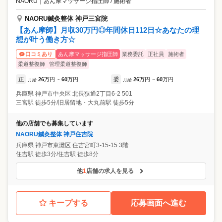
NAORU
｜
あん摩マッサージ指圧師 / 施術者
NAORU鍼灸整体 神戸三宮院
【あん摩師】月収30万円◎年間休日112日☆あなたの理
想が叶う働き方☆
あん摩マッサージ指圧師
業務委託
正社員
施術者
口コミあり
柔道整復師
管理柔道整復師
正
26
万円
60
万円
委
26
万円
60
万円
月給
~
月給
~
兵庫県
神戸市中央区
北長狭通2丁目6-2 501
三宮駅 徒歩5分/旧居留地・大丸前駅 徒歩5分
他の店舗でも募集しています
NAORU鍼灸整体 神戸住吉院
兵庫県
神戸市東灘区
住吉宮町3-15-15 3階
住吉駅 徒歩3分/住吉駅 徒歩8分
他
1
店舗の求人を見る
キープする
応募画面へ進む