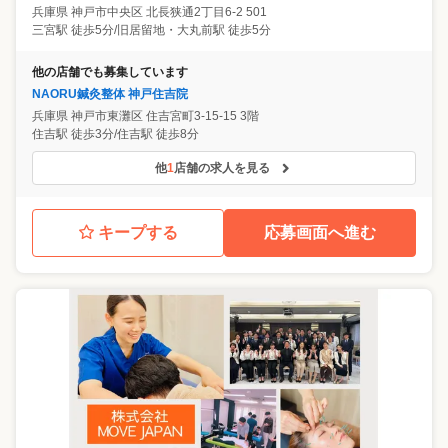
兵庫県
神戸市中央区
北長狭通2丁目6-2 501
三宮駅 徒歩5分/旧居留地・大丸前駅 徒歩5分
他の店舗でも募集しています
NAORU鍼灸整体 神戸住吉院
兵庫県
神戸市東灘区
住吉宮町3-15-15 3階
住吉駅 徒歩3分/住吉駅 徒歩8分
他
1
店舗の求人を見る
キープする
応募画面へ進む