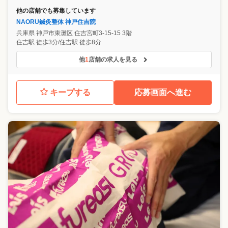
他の店舗でも募集しています
NAORU鍼灸整体 神戸住吉院
兵庫県
神戸市東灘区
住吉宮町3-15-15 3階
住吉駅 徒歩3分/住吉駅 徒歩8分
他
1
店舗の求人を見る
キープする
応募画面へ進む