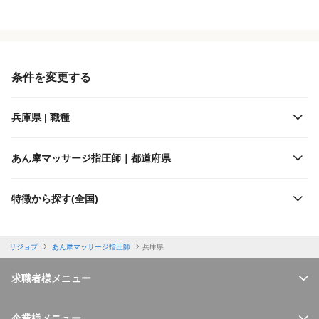
役職・採用対象
JR西日本
雇用形態
阪急電鉄
条件を変更する
施設形態
阪神電鉄
兵庫県 | 職種
客層
能勢電鉄
あん摩マッサージ指圧師｜都道府県
出勤日数
神戸高速鉄道
特徴から探す(全国)
休日
神戸電鉄
リジョブ
あん摩マッサージ指圧師
兵庫県
勤務体制
神戸市交通局
求職者様メニュー
特徴
山陽電気鉄道
企業様メニュー