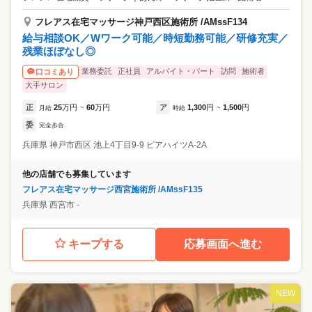
フレアス在宅マッサージ神戸西区施術所 /AMssF134
給与相談OK／Wワーク可能／時短勤務可能／研修充実／
残業ほぼなし◎
業務委託
正社員
アルバイト・パート
訪問
施術者
口コミあり
大手サロン
正
25
万円
60
万円
ア
1,300
円
1,500
円
月給
~
時給
~
委
完全歩合
兵庫県
神戸市西区
池上4丁目9‐9 ピアハイツA-2A
他の店舗でも募集しています
フレアス在宅マッサージ西宮施術所 /AMssF135
兵庫県
西宮市
‐
キープする
応募画面へ進む
NEW