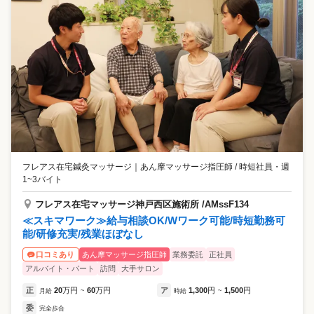
フレアス在宅鍼灸マッサージ
｜
あん摩マッサージ指圧師 / 時短社員・週
1~3バイト
フレアス在宅マッサージ神戸西区施術所 /AMssF134
≪スキマワーク≫給与相談OK/Wワーク可能/時短勤務可
能/研修充実/残業ほぼなし
あん摩マッサージ指圧師
業務委託
正社員
口コミあり
アルバイト・パート
訪問
大手サロン
正
20
万円
60
万円
ア
1,300
円
1,500
円
月給
~
時給
~
委
完全歩合