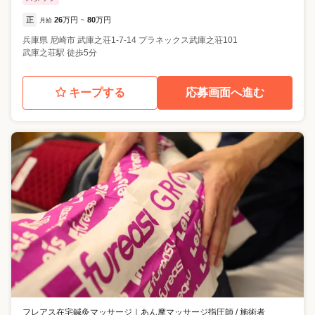
正
26
万円
80
万円
月給
~
兵庫県
尼崎市
武庫之荘1-7-14 プラネックス武庫之荘101
武庫之荘駅 徒歩5分
キープする
応募画面へ進む
フレアス在宅鍼灸マッサージ
｜
あん摩マッサージ指圧師 / 施術者