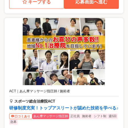
キープする
応募画面へ進む
ACT
｜
あん摩マッサージ指圧師 / 施術者
スポーツ総合治療院ACT
研修制度充実！トップアスリートが認めた技術を学べる♪
あん摩マッサージ指圧師
正社員
施術者
シフト制
週5回
口コミあり
急募