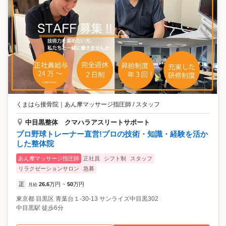
くまはら接骨院
｜
あん摩マッサージ指圧師 / スタッフ
中目黒整体 クマハラアスリートサポート
プロ野球トレーナー直営!プロの技術・知識・経験を活か
した整体院
あん摩マッサージ指圧師
正社員
シフト制
スタッフ
リラクゼーションサロン
急募
正
26.6
万円
50
万円
月給
~
東京都
目黒区
青葉台１-30-13 サンライズ中目黒302
中目黒駅 徒歩6分