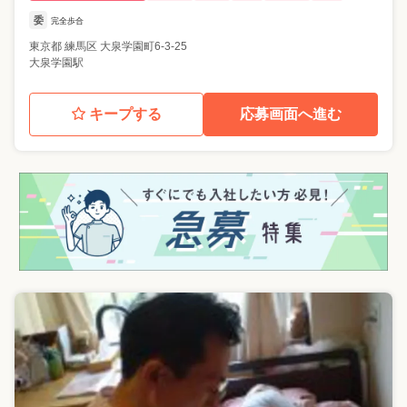
委
完全歩合
東京都
練馬区
大泉学園町6-3-25
大泉学園駅
キープする
応募画面へ進む