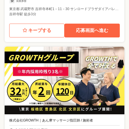
委
完全歩合
東京都
武蔵野市
吉祥寺本町1－11－30 サンロードプラザダイアパレス吉祥寺707
吉祥寺駅 徒歩3分
キープする
応募画面へ進む
株式会社GROWTH
｜
あん摩マッサージ指圧師 / 施術者