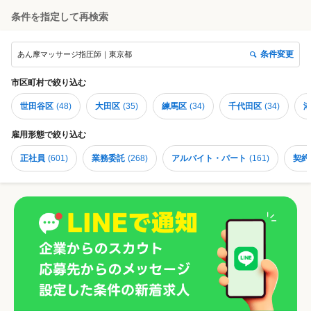
条件を指定して再検索
条件変更
あん摩マッサージ指圧師｜東京都
市区町村
で絞り込む
世田谷区
(
48
)
大田区
(
35
)
練馬区
(
34
)
千代田区
(
34
)
雇用形態
で絞り込む
正社員
(
601
)
業務委託
(
268
)
アルバイト・パート
(
161
)
契約