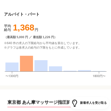
アルバイト・パート
1,368
平均
給与
円
（
最高額 5,000 円
／
最低額 1,226 円
）
※640 件の求人の下限給与から平均値を算出しています。
※グラフは各求人の給与の下限をもとに作成しています。
東京都 あん摩マッサージ指圧師 の求人数の推移
新着求人を受け取る