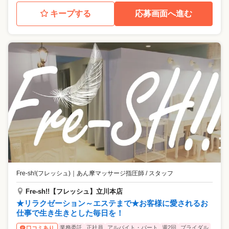
キープする
応募画面へ進む
Fre-sh!(フレッシュ)
｜
あん摩マッサージ指圧師 / スタッフ
Fre-sh!!【フレッシュ】立川本店
★リラクゼーション～エステまで★お客様に愛されるお
仕事で生き生きとした毎日を！
業務委託
正社員
アルバイト・パート
週2回
ブライダル
口コミあり