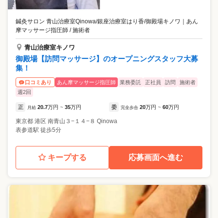
鍼灸サロン 青山治療室Qinowa/銀座治療室はり香/御殿場キノワ
｜
あん
摩マッサージ指圧師 / 施術者
青山治療室キノワ
御殿場【訪問マッサージ】のオープニングスタッフ大募
集！
あん摩マッサージ指圧師
業務委託
正社員
訪問
施術者
口コミあり
週2回
正
20.7
万円
35
万円
委
20
万円
60
万円
月給
~
完全歩合
~
東京都
港区
南青山３−１４−８ Qinowa
表参道駅 徒歩5分
キープする
応募画面へ進む