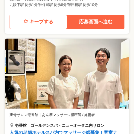
九段下駅 徒歩1分/神保町駅 徒歩8分/飯田橋駅 徒歩10分
キープする
応募画面へ進む
距骨サロン壱番館
｜
あん摩マッサージ指圧師 / 施術者
壱番館 ゴールデンスパ・ニューオータニ内サロン
人気の老舗ホテルスパ内でマッサージ師募集！客室ナ