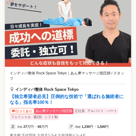
インディバ整体 Rock Space Tokyo
｜
あん摩マッサージ指圧師 / スタッ
フ
インディバ整体 Rock Space Tokyo
【独立希望者必見】圧倒的な技術で「選ばれる施術者に
なる」指名率100％！
あん摩マッサージ指圧師
正社員
アルバイト・パート
口コミあり
フェイシャル
週2回
シフト制
正
27
万円
65
万円
ア
1,230
円
1,500
円
月給
~
時給
~
東京都
千代田区
九段北1-3-4 九段清新ビル４F