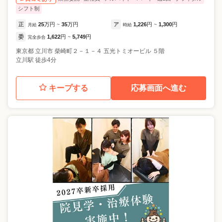
シフト制
正
25
万円
35
万円
ア
1,226
円
1,300
円
月給
~
時給
~
委
1,622
円
5,749
円
完全歩合
~
東京都
立川市
柴崎町２－１－４ 五光トミオービル ５階
立川駅 徒歩4分
キープする
応募画面へ進む