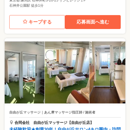
東京都
練馬区
石神井町3-20-25 サンビレッジ１F
石神井公園駅 徒歩1分
キープする
応募画面へ進む
自由が丘マッサージ
｜
あん摩マッサージ指圧師 / 施術者
合同会社 自由が丘マッサージ【自由が丘店】
未経験歓迎★創業30年！自由が丘サロン4キロ圏内・訪問