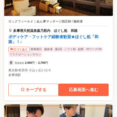
ロックフィールド
｜
あん摩マッサージ指圧師 / 施術者
多摩境天然温泉森乃彩内 ほぐし処 和路
ボディケア・フットケア経験者歓迎★ほぐし処「和
路」！♪
業務委託
施術者
週2回
シフト制
副業・WワークOK
口コミあり
リラクゼーションサロン
委
2,460
円
2,700
円
完全歩合
~
東京都
町田市
小山ヶ丘1-11-5
多摩境駅
キープする
応募画面へ進む