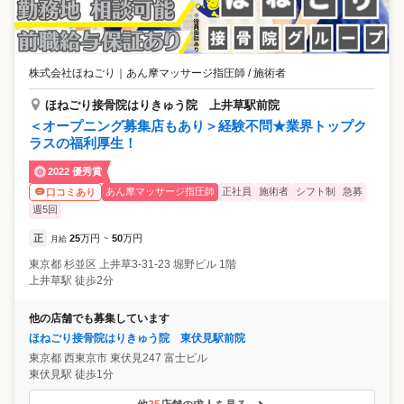
株式会社ほねごり
｜
あん摩マッサージ指圧師 / 施術者
ほねごり接骨院はりきゅう院 上井草駅前院
＜オープニング募集店もあり＞経験不問★業界トップク
ラスの福利厚生！
2022 優秀賞
あん摩マッサージ指圧師
正社員
施術者
シフト制
急募
口コミあり
週5回
正
25
万円
50
万円
月給
~
東京都
杉並区
上井草3-31-23 堀野ビル 1階
上井草駅 徒歩2分
他の店舗でも募集しています
ほねごり接骨院はりきゅう院 東伏見駅前院
東京都
西東京市
東伏見247 富士ビル
東伏見駅 徒歩1分