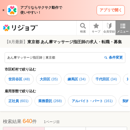
アプリならサクサク動作で
アプリで開く
使いやすい！
リジョブ
検索
キープ
会員登録
メニュー
【8月最新】
東京都 あん摩マッサージ指圧師の求人・転職・募集
条件変更
あん摩マッサージ指圧師｜東京都
市区町村
で絞り込む
世田谷区
(
48
)
大田区
(
35
)
練馬区
(
34
)
千代田区
(
34
)
雇用形態
で絞り込む
正社員
(
601
)
業務委託
(
268
)
アルバイト・パート
(
161
)
契約
640
検索結果
件
1ページ目