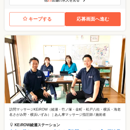
他
25
店舗の求人を見る
キープする
応募画面へ進む
訪問マッサージKEiROW（綾瀬・竹ノ塚・金町・松戸八柱・横浜・海老
名さがみ野・横浜いずみ）
｜
あん摩マッサージ指圧師 / 施術者
KEiROW綾瀬ステーション