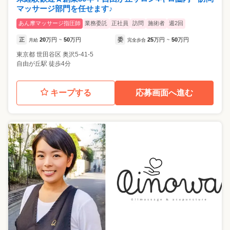
マッサージ部門を任せます♪
あん摩マッサージ指圧師
業務委託
正社員
訪問
施術者
週2回
正
20
万円
50
万円
委
25
万円
50
万円
月給
~
完全歩合
~
東京都
世田谷区
奥沢5-41-5
自由が丘駅 徒歩4分
キープする
応募画面へ進む