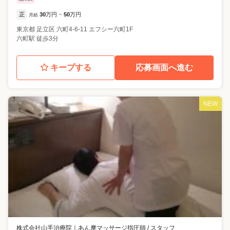
正
30
万円
50
万円
月給
~
東京都
足立区
六町4-6-11 エフシー六町1F
六町駅 徒歩3分
キープする
応募画面へ進む
NEW
株式会社山手治療院
｜
あん摩マッサージ指圧師 / スタッフ