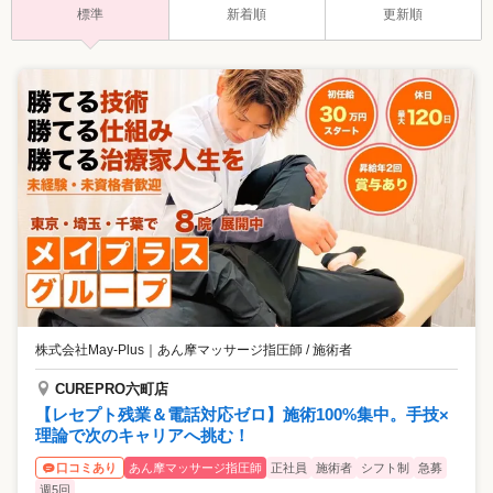
標準
新着順
更新順
株式会社May-Plus
｜
あん摩マッサージ指圧師 / 施術者
CUREPRO六町店
【レセプト残業＆電話対応ゼロ】施術100%集中。手技×
理論で次のキャリアへ挑む！
あん摩マッサージ指圧師
正社員
施術者
シフト制
急募
口コミあり
週5回