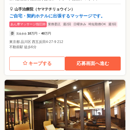
山手治療院（ヤマテチリョウイン）
ご自宅・契約ホテルに出張するマッサージです。
あん摩マッサージ指圧師
業務委託
週2回
日曜休み
時短勤務OK
週3回
委
10
万円
40
万円
完全歩合
~
東京都
品川区
西五反田4-27-9 212
不動前駅 徒歩6分
キープする
応募画面へ進む