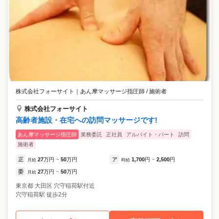
株式会社フォーサイト
｜
あん摩マッサージ指圧師 / 施術者
株式会社フォーサイト
高齢者施設・在宅への訪問マッサージです!
あん摩マッサージ指圧師
業務委託
正社員
アルバイト・パート
訪問
施術者
正
27
万円
50
万円
ア
1,700
円
2,500
円
月給
~
時給
~
委
27
万円
50
万円
月給
~
東京都
大田区
穴守稲荷駅付近
穴守稲荷駅 徒歩2分