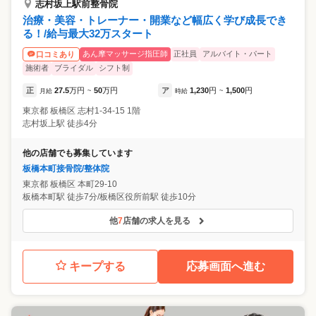
志村坂上駅前整骨院
治療・美容・トレーナー・開業など幅広く学び成長でき
る！/給与最大32万スタート
あん摩マッサージ指圧師
正社員
アルバイト・パート
口コミあり
施術者
ブライダル
シフト制
正
27.5
万円
50
万円
ア
1,230
円
1,500
円
月給
~
時給
~
東京都
板橋区
志村1-34-15 1階
志村坂上駅 徒歩4分
他の店舗でも募集しています
板橋本町接骨院/整体院
東京都
板橋区
本町29-10
板橋本町駅 徒歩7分/板橋区役所前駅 徒歩10分
他
7
店舗の求人を見る
キープする
応募画面へ進む