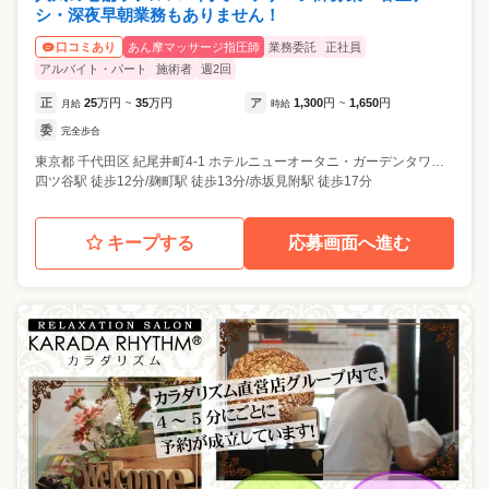
シ・深夜早朝業務もありません！
あん摩マッサージ指圧師
業務委託
正社員
口コミあり
アルバイト・パート
施術者
週2回
正
25
万円
35
万円
ア
1,300
円
1,650
円
月給
~
時給
~
委
完全歩合
東京都
千代田区
紀尾井町4-1 ホテルニューオータニ・ガーデンタワー3F
四ツ谷駅 徒歩12分/麹町駅 徒歩13分/赤坂見附駅 徒歩17分
キープする
応募画面へ進む