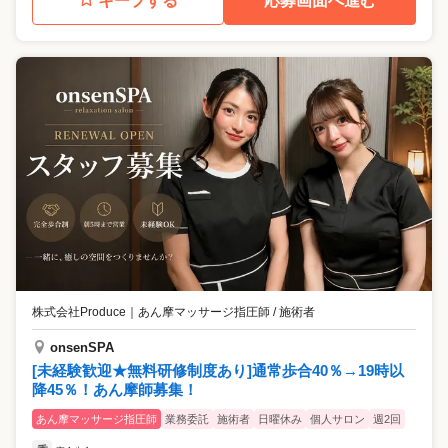
キープする
応募画面へ進む
株式会社Produce
｜
あん摩マッサージ指圧師 / 施術者
onsenSPA
[未経験歓迎★無料研修制度あり]通常歩合40％→19時以
降45％！あん摩師募集！
あん摩マッサージ指圧師
業務委託
施術者
日曜休み
個人サロン
週2回