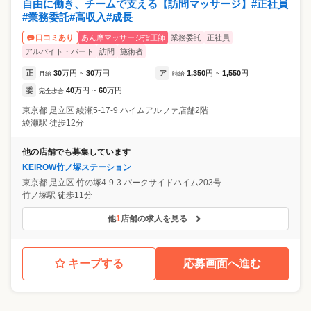
自由に働き、チームで支える【訪問マッサージ】#正社員
#業務委託#高収入#成長
あん摩マッサージ指圧師
業務委託
正社員
口コミあり
アルバイト・パート
訪問
施術者
正
30
万円
30
万円
ア
1,350
円
1,550
円
月給
~
時給
~
委
40
万円
60
万円
完全歩合
~
東京都
足立区
綾瀬5-17-9 ハイムアルファ店舗2階
綾瀬駅 徒歩12分
他の店舗でも募集しています
KEiROW竹ノ塚ステーション
東京都
足立区
竹の塚4-9-3 パークサイドハイム203号
竹ノ塚駅 徒歩11分
他
1
店舗の求人を見る
キープする
応募画面へ進む