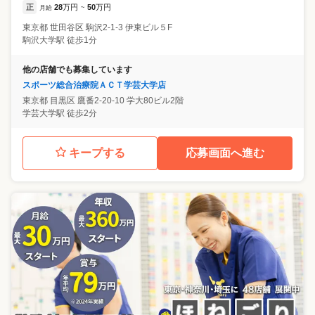
正
28
万円
50
万円
月給
~
東京都
世田谷区
駒沢2-1-3 伊東ビル５F
駒沢大学駅 徒歩1分
他の店舗でも募集しています
スポーツ総合治療院ＡＣＴ学芸大学店
東京都
目黒区
鷹番2-20-10 学大80ビル2階
学芸大学駅 徒歩2分
キープする
応募画面へ進む