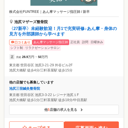
株式会社FUNTREE
｜
あん摩マッサージ指圧師 / 新卒
池尻マザーズ整骨院
〈27新卒〉未経験歓迎！月1で充実研修♪あん摩・身体の
見方を外部講師から学べます
あん摩マッサージ指圧師
正社員
訪問
日曜休み
口コミあり
シフト制
リラクゼーションサロン
正
28.9
万円
50
万円
月給
~
東京都
世田谷区
池尻3-21-29 外谷ビル2F
池尻大橋駅 徒歩4分/三軒茶屋駅 徒歩15分
他の店舗でも募集しています
池尻三宿鍼灸整骨院
東京都
世田谷区
池尻3-3-22 レジーナ池尻１F
池尻大橋駅 徒歩1分/三軒茶屋駅 徒歩18分/中目黒駅
他
5
店舗の求人を見る