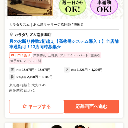
カラダリズム
｜
あん摩マッサージ指圧師 / 施術者
カラダリズム南多摩店
月のお断り件数3桁越え【高稼働システム導入！】全店舗
車通勤可！13店同時募集☆
業務委託
正社員
アルバイト・パート
施術者
口コミあり
大手サロン
シフト制
正
18.9
万円
18.9
万円
ア
1,226
円
1,226
円
月給
~
時給
~
委
2,100
円
3,100
円
完全歩合
~
東京都
稲城市
大丸3049
南多摩駅 徒歩2分
キープする
応募画面へ進む