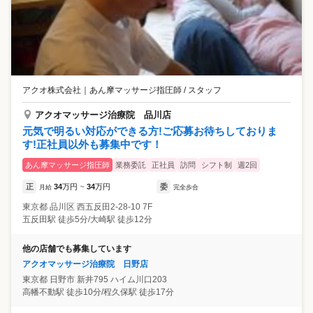
アクオ株式会社
｜
あん摩マッサージ指圧師 / スタッフ
アクオマッサージ治療院 品川店
元気で明るい対応ができる方!ご応募お待ちしておりま
す!正社員以外も募集中です！
あん摩マッサージ指圧師
業務委託
正社員
訪問
シフト制
週2回
正
34
万円
34
万円
委
月給
~
完全歩合
東京都
品川区
西五反田2-28-10 7F
五反田駅 徒歩5分/大崎駅 徒歩12分
他の店舗でも募集しています
アクオマッサージ治療院 日野店
東京都
日野市
新井795 ハイム川口203
高幡不動駅 徒歩10分/程久保駅 徒歩17分