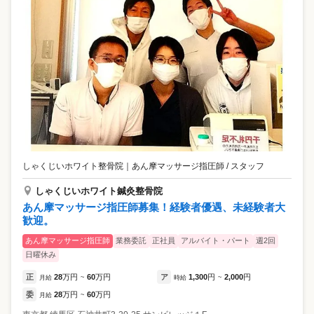
しゃくじいホワイト整骨院
｜
あん摩マッサージ指圧師 / スタッフ
しゃくじいホワイト鍼灸整骨院
あん摩マッサージ指圧師募集！経験者優遇、未経験者大
歓迎。
あん摩マッサージ指圧師
業務委託
正社員
アルバイト・パート
週2回
日曜休み
正
28
万円
60
万円
ア
1,300
円
2,000
円
月給
~
時給
~
委
28
万円
60
万円
月給
~