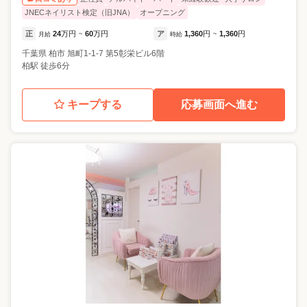
JNECネイリスト検定（旧JNA）
オープニング
正
24
万円
60
万円
ア
1,360
円
1,360
円
月給
~
時給
~
千葉県
柏市
旭町1-1-7 第5彰栄ビル6階
柏駅 徒歩6分
キープする
応募画面へ進む