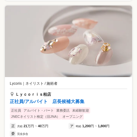
Lycoris
｜
ネイリスト / 施術者
Ｌｙｃｏｒｉｓ柏店
正社員/アルバイト 店長候補大募集
正社員
アルバイト・パート
業務委託
未経験歓迎
JNECネイリスト検定（旧JNA）
オープニング
正
21
万円
40
万円
ア
1,200
円
1,800
円
月給
~
時給
~
委
完全歩合