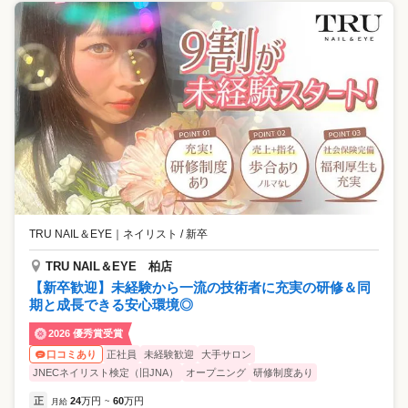
TRU NAIL＆EYE
｜
ネイリスト / 新卒
TRU NAIL＆EYE 柏店
【新卒歓迎】未経験から一流の技術者に充実の研修＆同
期と成長できる安心環境◎
2026 優秀賞受賞
正社員
未経験歓迎
大手サロン
口コミあり
JNECネイリスト検定（旧JNA）
オープニング
研修制度あり
正
24
万円
60
万円
月給
~