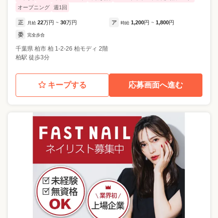
オープニング
週1回
正
22
万円
30
万円
ア
1,200
円
1,800
円
月給
~
時給
~
委
完全歩合
千葉県
柏市
柏 1-2-26 柏モディ 2階
柏駅 徒歩3分
キープする
応募画面へ進む