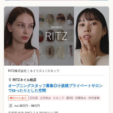
RITZ株式会社
｜
ネイリスト / スタッフ
RITZネイル柏店
オープニングスタッフ募集◎小規模プライベートサロン
でゆったりとした空間
正社員
土日休み
スタッフ
週5回
日曜休み
20代多数
口コミあり
正
23
万円
50
万円
月給
~