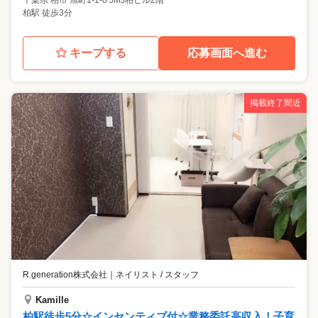
千葉県
柏市
旭町1-1-8 JMJ柏ビル2階
柏駅 徒歩3分
キープする
応募画面へ進む
掲載終了間近
R.generation株式会社
｜
ネイリスト / スタッフ
Kamille
柏駅徒歩5分☆インセンティブ付☆業務委託高収入！子育