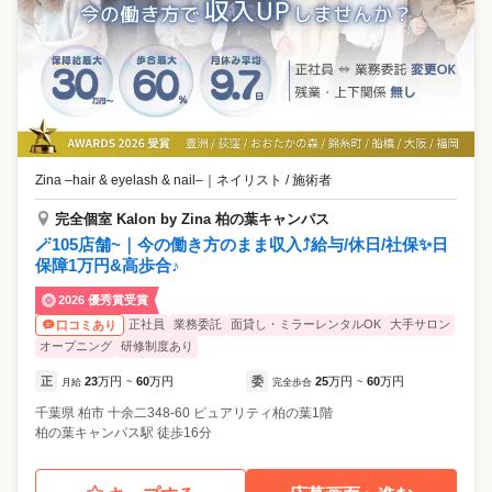
Zina –hair & eyelash & nail–
｜
ネイリスト / 施術者
完全個室 Kalon by Zina 柏の葉キャンパス
🪄105店舗~｜今の働き方のまま収入⤴️給与/休日/社保✨日
保障1万円&高歩合♪
2026 優秀賞受賞
正社員
業務委託
面貸し・ミラーレンタルOK
大手サロン
口コミあり
オープニング
研修制度あり
正
23
万円
60
万円
委
25
万円
60
万円
月給
~
完全歩合
~
千葉県
柏市
十余二348-60 ピュアリティ柏の葉1階
柏の葉キャンパス駅 徒歩16分