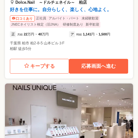
Dolce.Nail ～ドルチェネイル～ 柏店
好きを仕事に。自分らしく、楽しく、心地よく。
正社員
アルバイト・パート
未経験歓迎
口コミあり
JNECネイリスト検定（旧JNA）
研修制度あり
新卒歓迎
正
22
万円
40
万円
ア
1,141
円
1,500
円
月給
~
時給
~
千葉県
柏市
柏2-8-5 山本ビル３F
柏駅 徒歩5分
キープする
応募画面へ進む