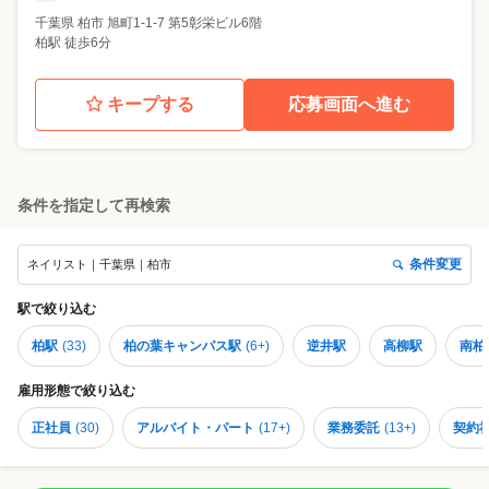
千葉県
柏市
旭町1-1-7 第5彰栄ビル6階
柏駅 徒歩6分
キープする
応募画面へ進む
条件を指定して再検索
条件変更
ネイリスト｜千葉県｜柏市
駅
で絞り込む
柏駅
(
33
)
柏の葉キャンパス駅
(
6+
)
逆井駅
高柳駅
南柏
雇用形態
で絞り込む
正社員
(
30
)
アルバイト・パート
(
17+
)
業務委託
(
13+
)
契約