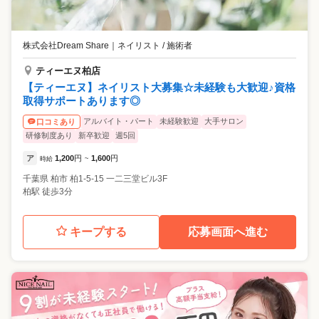
株式会社Dream Share
｜
ネイリスト / 施術者
ティーエヌ柏店
【ティーエヌ】ネイリスト大募集☆未経験も大歓迎♪資格
取得サポートあります◎
アルバイト・パート
未経験歓迎
大手サロン
口コミあり
研修制度あり
新卒歓迎
週5回
ア
1,200
円
1,600
円
時給
~
千葉県
柏市
柏1-5-15 一二三堂ビル3F
柏駅 徒歩3分
キープする
応募画面へ進む