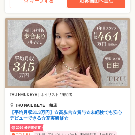
キープする
応募画面へ進む
TRU NAIL＆EYE
｜
ネイリスト / 施術者
TRU NAIL＆EYE 柏店
【平均月収31.3万円】☆高歩合☆賞与☆未経験でも安心
デビューできる☆充実研修☆
2026 優秀賞受賞
正社員
アルバイト・パート
未経験歓迎
大手サロン
口コミあり