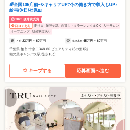
🌈全国105店舗~✨キャリアUP⤴️今の働き方で収入もUP♪
給与/休日/社保🎀
2026 優秀賞受賞
正社員
業務委託
面貸し・ミラーレンタルOK
大手サロン
口コミあり
オープニング
研修制度あり
正
23
万円
60
万円
委
45
万円
60
万円
月給
~
完全歩合
~
千葉県
柏市
十余二348-60 ピュアリティ柏の葉1階
柏の葉キャンパス駅 徒歩16分
キープする
応募画面へ進む