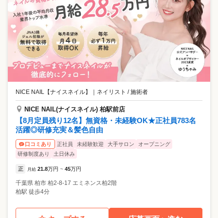
NICE NAIL【ナイスネイル】
｜
ネイリスト / 施術者
NICE NAIL(ナイスネイル) 柏駅前店
【8月定員残り12名】無資格・未経験OK★正社員783名
活躍◎研修充実＆髪色自由
正社員
未経験歓迎
大手サロン
オープニング
口コミあり
研修制度あり
土日休み
正
21.8
万円
45
万円
月給
~
千葉県
柏市
柏2-8-17 エミネンス柏2階
柏駅 徒歩4分