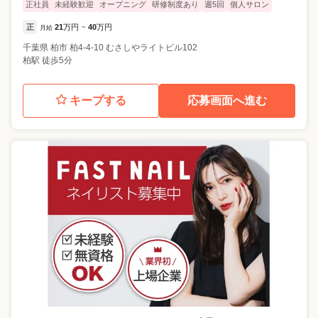
正社員
未経験歓迎
オープニング
研修制度あり
週5回
個人サロン
正
21
万円
40
万円
月給
~
千葉県
柏市
柏4-4-10 むさしやライトビル102
柏駅 徒歩5分
キープする
応募画面へ進む