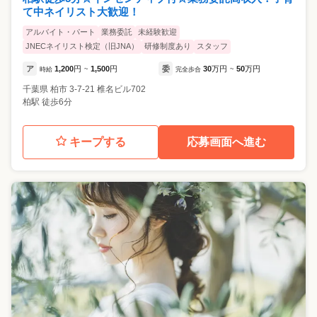
て中ネイリスト大歓迎！
アルバイト・パート
業務委託
未経験歓迎
JNECネイリスト検定（旧JNA）
研修制度あり
スタッフ
ア
1,200
円
1,500
円
委
30
万円
50
万円
時給
~
完全歩合
~
千葉県
柏市
3-7-21 椎名ビル702
柏駅 徒歩6分
キープする
応募画面へ進む