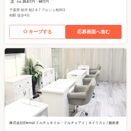
正
20.5
万円
60
万円
月給
~
千葉県
柏市
柏2-9-7 アルシェ柏803
柏駅 徒歩4分
キープする
応募画面へ進む
株式会社Eternal ドルチェネイル・ドルチェアイ
｜
ネイリスト / 施術者