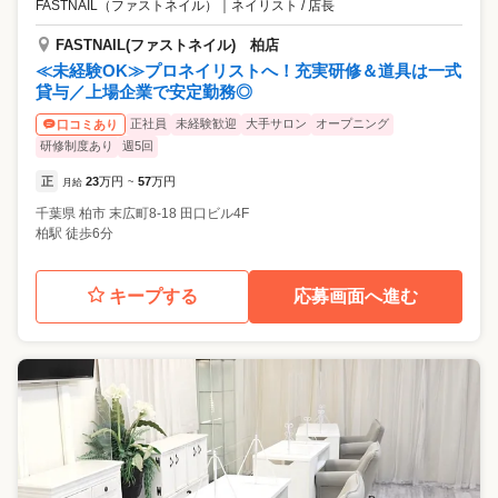
FASTNAIL（ファストネイル）
｜
ネイリスト / 店長
FASTNAIL(ファストネイル) 柏店
≪未経験OK≫プロネイリストへ！充実研修＆道具は一式
貸与／上場企業で安定勤務◎
正社員
未経験歓迎
大手サロン
オープニング
口コミあり
研修制度あり
週5回
正
23
万円
57
万円
月給
~
千葉県
柏市
末広町8-18 田口ビル4F
柏駅 徒歩6分
キープする
応募画面へ進む