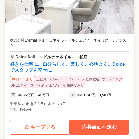
株式会社Eternal ドルチェネイル・ドルチェアイ
｜
ネイリスト / アシス
タント
Dolce.Nail ～ドルチェネイル～ 柏店
好きを仕事に。自分らしく、楽しく、心地よく。Dolce
でスタッフも幸せに
正社員
アルバイト・パート
未経験歓迎
オープニング
口コミあり
JNECネイリスト検定（旧JNA）
研修制度あり
正
22
万円
40
万円
ア
1,141
円
1,500
円
月給
~
時給
~
千葉県
柏市
柏2-8-5 山本ビル３F
柏駅 徒歩5分
キープする
応募画面へ進む