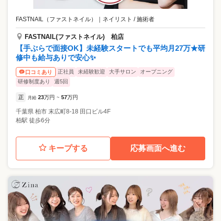
FASTNAIL（ファストネイル）
｜
ネイリスト / 施術者
FASTNAIL(ファストネイル) 柏店
【手ぶらで面接OK】未経験スタートでも平均月27万★研
修中も給与ありで安心✨
正社員
未経験歓迎
大手サロン
オープニング
口コミあり
研修制度あり
週5回
正
23
万円
57
万円
月給
~
千葉県
柏市
末広町8-18 田口ビル4F
柏駅 徒歩6分
キープする
応募画面へ進む