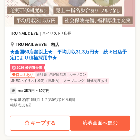
TRU NAIL＆EYE
｜
ネイリスト / 店長
TRU NAIL＆EYE 柏店
★全国60店舗以上★ 平均月収31.3万円★ 続々出店予
定により積極採用中★
2026 優秀賞受賞
正社員
未経験歓迎
大手サロン
口コミあり
JNECネイリスト検定（旧JNA）
オープニング
研修制度あり
正
35
万円
60
万円
月給
~
千葉県
柏市
旭町1-1-7 第5彰栄ビル6階
柏駅 徒歩6分
キープする
応募画面へ進む