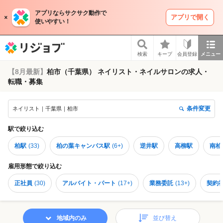
アプリならサクサク動作で
アプリで開く
使いやすい！
リジョブ
検索
キープ
会員登録
メニュー
【8月最新】
柏市（千葉県） ネイリスト・ネイルサロンの求人・
転職・募集
条件変更
ネイリスト｜千葉県｜柏市
駅
で絞り込む
柏駅
(
33
)
柏の葉キャンパス駅
(
6+
)
逆井駅
高柳駅
南柏
雇用形態
で絞り込む
正社員
(
30
)
アルバイト・パート
(
17+
)
業務委託
(
13+
)
契約
地域内のみ
並び替え