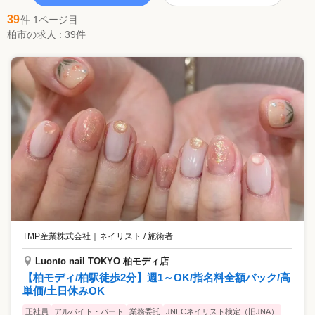
39
件 1ページ目
柏市の求人 : 39件
TMP産業株式会社
｜
ネイリスト / 施術者
Luonto nail TOKYO 柏モディ店
【柏モディ/柏駅徒歩2分】週1～OK/指名料全額バック/高
単価/土日休みOK
正社員
アルバイト・パート
業務委託
JNECネイリスト検定（旧JNA）