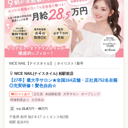
NICE NAIL【ナイスネイル】
｜
ネイリスト / 新卒
NICE NAIL(ナイスネイル) 柏駅前店
【27卒】最大手サロン★全国164店舗・正社員752名在籍
◎充実研修！髪色自由☆
正社員
未経験歓迎
大手サロン
オープニング
口コミあり
研修制度あり
土日休み
正
21.8
万円
45
万円
月給
~
千葉県
柏市
柏2-8-17 エミネンス柏2階
柏駅 徒歩4分