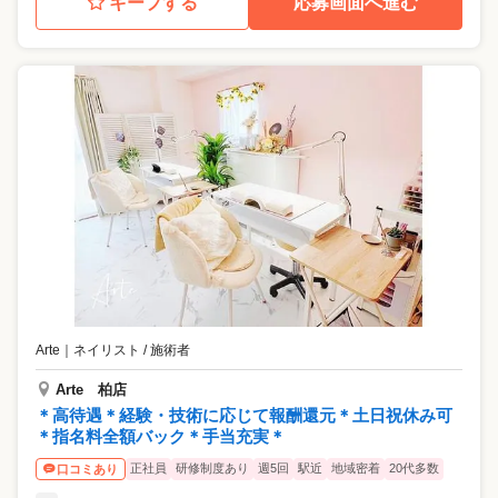
キープする
応募画面へ進む
Arte
｜
ネイリスト / 施術者
Arte 柏店
＊高待遇＊経験・技術に応じて報酬還元＊土日祝休み可
＊指名料全額バック＊手当充実＊
正社員
研修制度あり
週5回
駅近
地域密着
20代多数
口コミあり