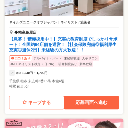
ネイルズユニークオブジャパン
｜
ネイリスト / 施術者
◆柏高島屋店
【急募！ 積極採用中！】充実の教育制度でしっかりサポ
ート！全国約64店舗を運営！【社会保険完備◎福利厚生
充実◎週休2日】未経験の方大歓迎！！
アルバイト・パート
未経験歓迎
大手サロン
口コミあり
JNECネイリスト検定（旧JNA）
研修制度あり
新卒歓迎
ア
1,230
円
1,700
円
時給
~
千葉県
柏市
末広町3番16号 本館4階
柏駅 徒歩5分
キープする
応募画面へ進む