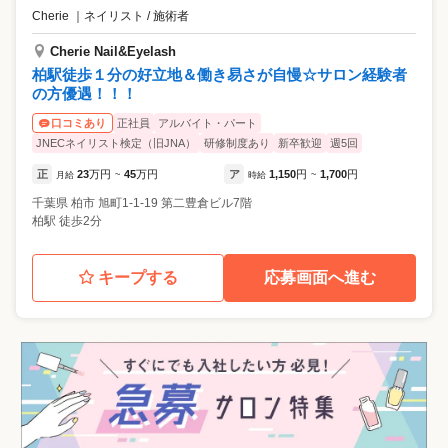
Cherie
｜
ネイリスト / 施術者
Cherie Nail&Eyelash
柏駅徒歩１分の好立地＆働き易さが自慢☆サロン経験者
の方優遇！！！
正社員
アルバイト・パート
口コミあり
JNECネイリスト検定（旧JNA）
研修制度あり
新卒歓迎
週5回
正
23
万円
45
万円
ア
1,150
円
1,700
円
月給
~
時給
~
千葉県
柏市
旭町1-1-19 第二豊倉ビル7階
柏駅 徒歩2分
キープする
応募画面へ進む