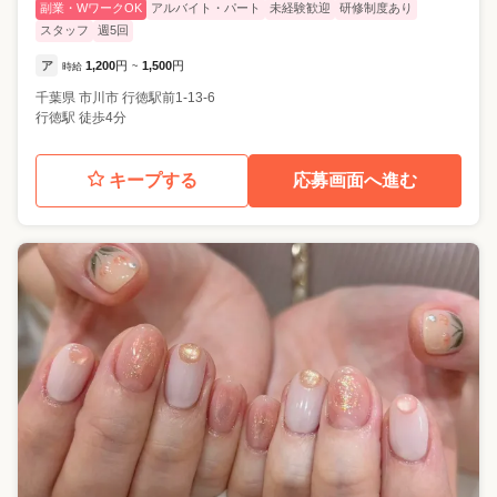
副業・WワークOK
アルバイト・パート
未経験歓迎
研修制度あり
スタッフ
週5回
ア
1,200
円
1,500
円
時給
~
千葉県
市川市
行徳駅前1-13-6
行徳駅 徒歩4分
キープする
応募画面へ進む