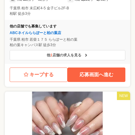
千葉県
柏市
末広町4-5 金子ビル2F-B
柏駅 徒歩3分
他の店舗でも募集しています
ABCネイルららぽーと柏の葉店
千葉県
柏市
若柴１７５ ららぽーと柏の葉
柏の葉キャンパス駅 徒歩3分
他
1
店舗の求人を見る
キープする
応募画面へ進む
NEW