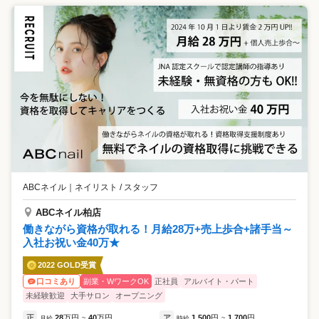
ABCネイル
｜
ネイリスト / スタッフ
ABCネイル柏店
働きながら資格が取れる！月給28万+売上歩合+諸手当～
入社お祝い金40万★
2022 GOLD受賞
副業・WワークOK
正社員
アルバイト・パート
口コミあり
未経験歓迎
大手サロン
オープニング
正
28
万円
40
万円
ア
1,500
円
1,700
円
月給
~
時給
~