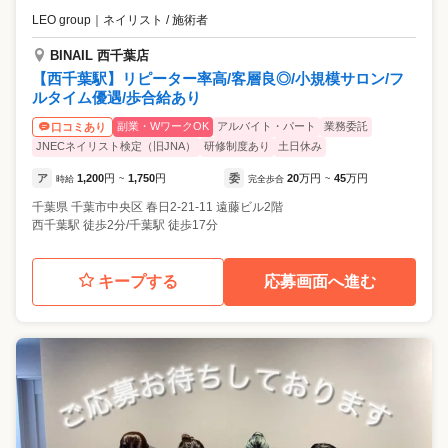
LEO group
｜
ネイリスト / 施術者
BINAIL 西千葉店
【西千葉駅】リピーター率高/客層良◎/小規模サロン/フ
ルタイム優遇/歩合給あり
副業・WワークOK
アルバイト・パート
業務委託
口コミあり
JNECネイリスト検定（旧JNA）
研修制度あり
土日休み
ア
1,200
円
1,750
円
委
20
万円
45
万円
時給
~
完全歩合
~
千葉県
千葉市中央区
春日2-21-11 遠藤ビル2階
西千葉駅 徒歩2分/千葉駅 徒歩17分
キープする
応募画面へ進む