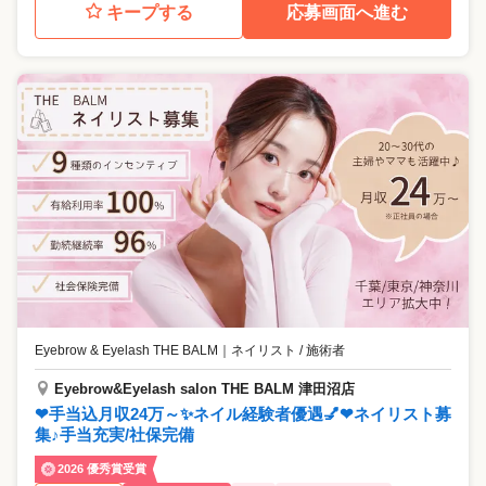
キープする
応募画面へ進む
Eyebrow & Eyelash THE BALM
｜
ネイリスト / 施術者
Eyebrow&Eyelash salon THE BALM 津田沼店
❤手当込月収24万～✨ネイル経験者優遇💅❤ネイリスト募
集♪手当充実/社保完備
2026 優秀賞受賞