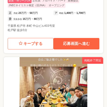
副業・WワークOK
正社員
アルバイト・パート
業務委託
JNECネイリスト検定（旧JNA）
オープニング
正
23
万円
50
万円
ア
1,400
円
1,700
円
月給
~
時給
~
委
15
万円
80
万円
完全歩合
~
千葉県
松戸市
本町 中山ビル403号室
松戸駅 徒歩5分
キープする
応募画面へ進む
掲載終了間近