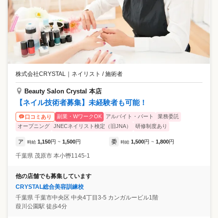
株式会社CRYSTAL
｜
ネイリスト / 施術者
Beauty Salon Crystal 本店
【ネイル技術者募集】未経験者も可能！
副業・WワークOK
アルバイト・パート
業務委託
口コミあり
オープニング
JNECネイリスト検定（旧JNA）
研修制度あり
ア
1,150
円
1,500
円
委
1,500
円
1,800
円
時給
~
時給
~
千葉県
茂原市
本小轡1145-1
他の店舗でも募集しています
CRYSTAL総合美容訓練校
千葉県
千葉市中央区
中央4丁目3-5 カンガルービル1階
葭川公園駅 徒歩4分