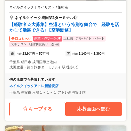
ネイルクイック
｜
ネイリスト / 施術者
ネイルクイック成田第1ターミナル店
【経験者☆大募集】空港という特別な舞台で 経験を活
かして活躍できる♪【空港勤務】
副業・WワークOK
正社員
アルバイト・パート
口コミあり
大手サロン
研修制度あり
週5回
正
23.9
万円
50
万円
ア
1,140
円
1,300
円
月給
~
時給
~
千葉県
成田市
成田国際空港内
成田空港（第１旅客ターミナル）駅 徒歩0分
他の店舗でも募集しています
ネイルクイックアトレ新浦安店
千葉県
浦安市
入船１－１－１ アトレ新浦安１階
キープする
応募画面へ進む