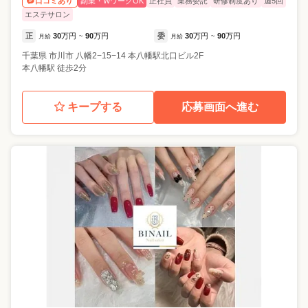
副業・WワークOK
正社員
業務委託
研修制度あり
週5回
口コミあり
エステサロン
正
30
万円
90
万円
委
30
万円
90
万円
月給
~
月給
~
千葉県
市川市
八幡2−15−14 本八幡駅北口ビル2F
本八幡駅 徒歩2分
キープする
応募画面へ進む