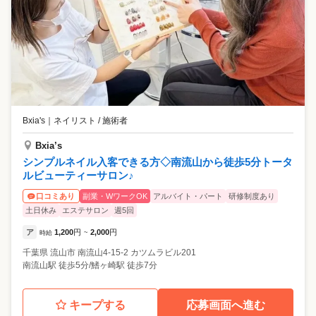
Bxia's
｜
ネイリスト / 施術者
Bxia’s
シンプルネイル入客できる方◇南流山から徒歩5分トータ
ルビューティーサロン♪
副業・WワークOK
アルバイト・パート
研修制度あり
口コミあり
土日休み
エステサロン
週5回
ア
1,200
円
2,000
円
時給
~
千葉県
流山市
南流山4-15-2 カツムラビル201
南流山駅 徒歩5分/鰭ヶ崎駅 徒歩7分
キープする
応募画面へ進む