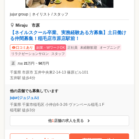
jujur group
｜
ネイリスト / スタッフ
Miraju 市原
【ネイルスクール卒業、実務経験ある方募集】土日働け
る仲間募集！稲毛店市原店駅前！
副業・WワークOK
正社員
未経験歓迎
オープニング
口コミあり
リラクゼーションサロン
スタッフ
正
21
万円
50
万円
月給
~
千葉県
市原市
五井中央東2-14-13 篠原ビル101
五井駅 徒歩4分
他の店舗でも募集しています
jujur(ジュジュル)
千葉県
千葉市稲毛区
小仲台6-3-26 ヴァンベール稲毛１F
稲毛駅 徒歩3分
他
1
店舗の求人を見る