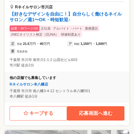
Rネイルサロン市川店
【好きなデザインを自由に！】自分らしく働けるネイル
サロン／週1〜OK・時短歓迎♪
副業・WワークOK
正社員
アルバイト・パート
業務委託
JNECネイリスト検定（旧JNA）
研修制度あり
正
21.5
万円
40
万円
ア
1,150
円
1,500
円
月給
~
時給
~
委
完全歩合
千葉県
市川市
南市川1-1-2 山晃社ビル603
市川駅 徒歩2分
他の店舗でも募集しています
Rネイルサロン本八幡店
千葉県
市川市
南八幡3-4-12 セントラル本八幡501
本八幡駅 徒歩1分
キープする
応募画面へ進む