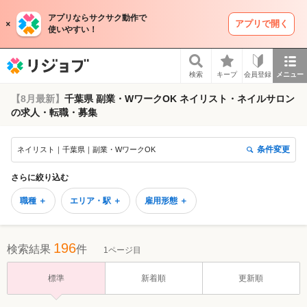
アプリならサクサク動作で
アプリで開く
使いやすい！
リジョブ
検索
キープ
会員登録
メニュー
【8月最新】
千葉県 副業・WワークOK ネイリスト・ネイルサロン
の求人・転職・募集
条件変更
ネイリスト｜千葉県｜副業・WワークOK
さらに絞り込む
職種 ＋
エリア・駅 ＋
雇用形態 ＋
196
検索結果
件
1ページ目
標準
新着順
更新順