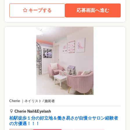
キープする
応募画面へ進む
Cherie
｜
ネイリスト / 施術者
Cherie Nail&Eyelash
柏駅徒歩１分の好立地＆働き易さが自慢☆サロン経験者
の方優遇！！！