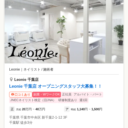
Leonie
｜
ネイリスト / 施術者
Leonie 千葉店
Leonie 千葉店 オープニングスタッフ大募集！！
副業・WワークOK
正社員
アルバイト・パート
口コミあり
JNECネイリスト検定（旧JNA）
研修制度あり
週1回
正
20
万円
40
万円
ア
1,140
円
1,500
円
月給
~
時給
~
千葉県
千葉市中央区
新千葉2-1-12 3F
千葉駅 徒歩3分