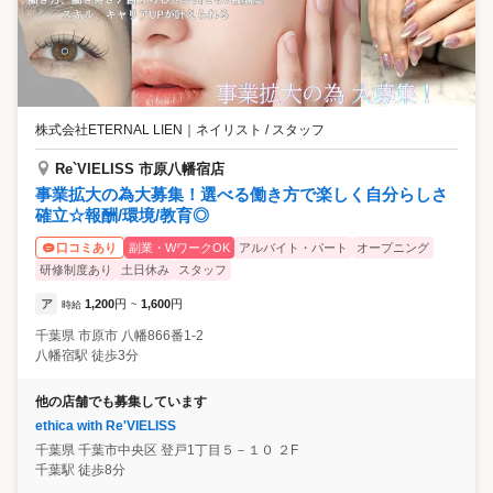
株式会社ETERNAL LIEN
｜
ネイリスト / スタッフ
Re`VIELISS 市原八幡宿店
事業拡大の為大募集！選べる働き方で楽しく自分らしさ
確立☆報酬/環境/教育◎
副業・WワークOK
アルバイト・パート
オープニング
口コミあり
研修制度あり
土日休み
スタッフ
ア
1,200
円
1,600
円
時給
~
千葉県
市原市
八幡866番1-2
八幡宿駅 徒歩3分
他の店舗でも募集しています
ethica with Re'VIELISS
千葉県
千葉市中央区
登戸1丁目５－１０ ２F
千葉駅 徒歩8分