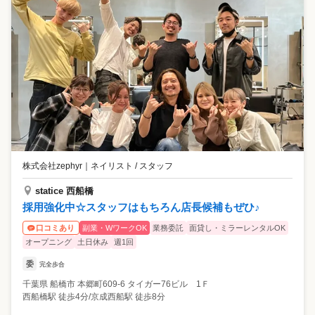
株式会社zephyr
｜
ネイリスト / スタッフ
statice 西船橋
採用強化中☆スタッフはもちろん店長候補もぜひ♪
副業・WワークOK
業務委託
面貸し・ミラーレンタルOK
口コミあり
オープニング
土日休み
週1回
委
完全歩合
千葉県
船橋市
本郷町609-6 タイガー76ビル 1Ｆ
西船橋駅 徒歩4分/京成西船駅 徒歩8分