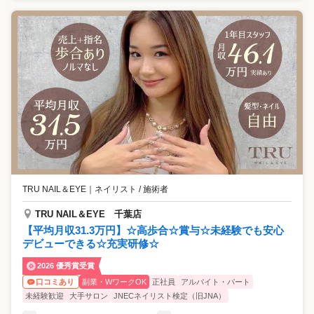
TRU NAIL＆EYE
｜
ネイリスト / 施術者
TRU NAIL＆EYE 千葉店
【平均月収31.3万円】☆高歩合☆賞与☆未経験でも安心
デビューできる☆充実研修☆
2026 優秀賞受賞
副業・WワークOK
正社員
アルバイト・パート
口コミあり
未経験歓迎
大手サロン
JNECネイリスト検定（旧JNA）