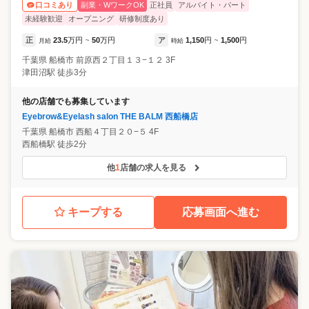
副業・WワークOK
正社員
アルバイト・パート
口コミあり
未経験歓迎
オープニング
研修制度あり
正
23.5
万円
50
万円
ア
1,150
円
1,500
円
月給
~
時給
~
千葉県
船橋市
前原西２丁目１３−１２ 3F
津田沼駅 徒歩3分
他の店舗でも募集しています
Eyebrow&Eyelash salon THE BALM 西船橋店
千葉県
船橋市
西船４丁目２０−５ 4F
西船橋駅 徒歩2分
他
1
店舗の求人を見る
キープする
応募画面へ進む