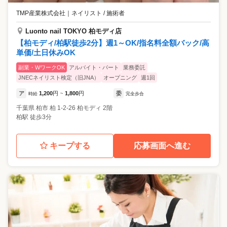
TMP産業株式会社
｜
ネイリスト / 施術者
Luonto nail TOKYO 柏モディ店
【柏モディ/柏駅徒歩2分】週1～OK/指名料全額バック/高
単価/土日休みOK
副業・WワークOK
アルバイト・パート
業務委託
JNECネイリスト検定（旧JNA）
オープニング
週1回
ア
1,200
円
1,800
円
委
時給
~
完全歩合
千葉県
柏市
柏 1-2-26 柏モディ 2階
柏駅 徒歩3分
キープする
応募画面へ進む