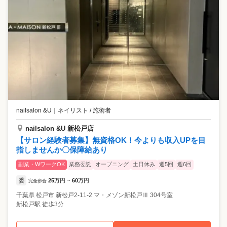
nailsalon &U
｜
ネイリスト / 施術者
nailsalon &U 新松戸店
【サロン経験者募集】無資格OK！今よりも収入UPを目
指しませんか〇保障給あり
副業・WワークOK
業務委託
オープニング
土日休み
週5回
週6回
委
25
万円
60
万円
完全歩合
~
千葉県
松戸市
新松戸2-11-2 マ・メゾン新松戸Ⅲ 304号室
新松戸駅 徒歩3分