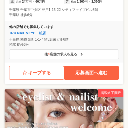
正
24
万円
60
万円
ア
1,360
円
1,360
円
月給
~
時給
~
千葉県
千葉市中央区
登戸1-13-22 シティファイブビル8階
千葉駅 徒歩6分
他の店舗でも募集しています
TRU NAIL＆EYE 柏店
千葉県
柏市
旭町1-1-7 第5彰栄ビル6階
柏駅 徒歩6分
他
4
店舗の求人を見る
キープする
応募画面へ進む
掲載終了間近