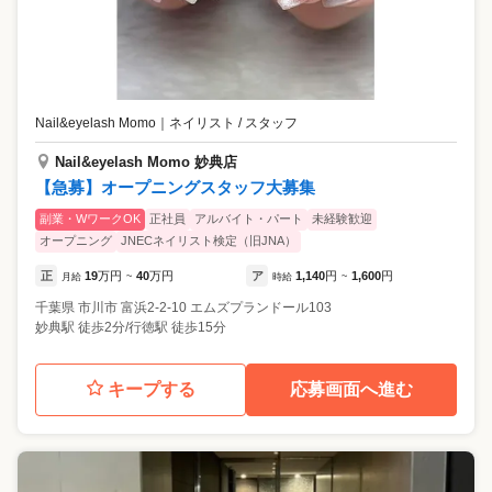
Nail&eyelash Momo
｜
ネイリスト / スタッフ
Nail&eyelash Momo 妙典店
【急募】オープニングスタッフ大募集
副業・WワークOK
正社員
アルバイト・パート
未経験歓迎
オープニング
JNECネイリスト検定（旧JNA）
正
19
万円
40
万円
ア
1,140
円
1,600
円
月給
~
時給
~
千葉県
市川市
富浜2-2-10 エムズプランドール103
妙典駅 徒歩2分/行徳駅 徒歩15分
キープする
応募画面へ進む