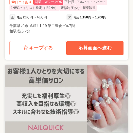
副業・WワークOK
正社員
アルバイト・パート
口コミあり
JNECネイリスト検定（旧JNA）
研修制度あり
新卒歓迎
正
23
万円
45
万円
ア
1,150
円
1,700
円
月給
~
時給
~
千葉県
柏市
旭町1-1-19 第二豊倉ビル7階
柏駅 徒歩2分
キープする
応募画面へ進む