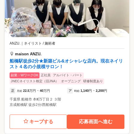
ANZU.
｜
ネイリスト / 施術者
maison ANZU.
船橋駅徒歩2分★新築ビル&オシャレな店内。現在ネイリ
スト４名の小規模サロン！
副業・WワークOK
正社員
アルバイト・パート
JNECネイリスト検定（旧JNA）
オープニング
研修制度あり
正
22.5
万円
40
万円
ア
1,140
円
2,200
円
月給
~
時給
~
千葉県
船橋市
本町5丁目２ ３階
京成船橋駅 徒歩2分/西船橋駅
キープする
応募画面へ進む