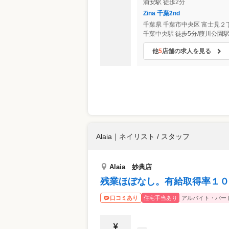
浦安駅 徒歩2分
Zina 千葉2nd
千葉県
千葉市中央区
富士見２丁
千葉中央駅 徒歩5分/葭川公園駅
他
5
店舗の求人を見る
Alaia
｜
ネイリスト / スタッフ
Alaia 妙典店
残業ほぼなし。有給取得率１０
住宅手当あり
アルバイト・パー
口コミあり