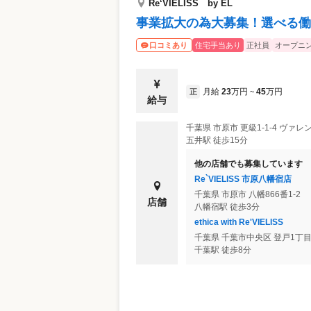
Re‘VIELISS by EL
事業拡大の為大募集！選べる働
住宅手当あり
正社員
オープニ
口コミあり
月給
23
万円
45
万円
正
~
給与
千葉県
市原市
更級1-1-4 ヴァ
五井駅 徒歩15分
他の店舗でも募集しています
Re`VIELISS 市原八幡宿店
千葉県
市原市
八幡866番1-2
店舗
八幡宿駅 徒歩3分
ethica with Re'VIELISS
千葉県
千葉市中央区
登戸1丁目
千葉駅 徒歩8分