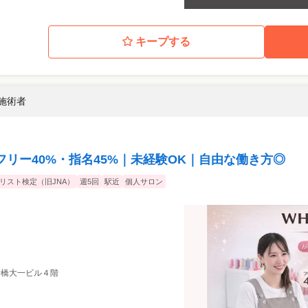
キープする
 施術者
リー40%・指名45%｜未経験OK｜自由な働き方◎
イリスト検定（旧JNA）
週5回
駅近
個人サロン
 船橋大一ビル４階