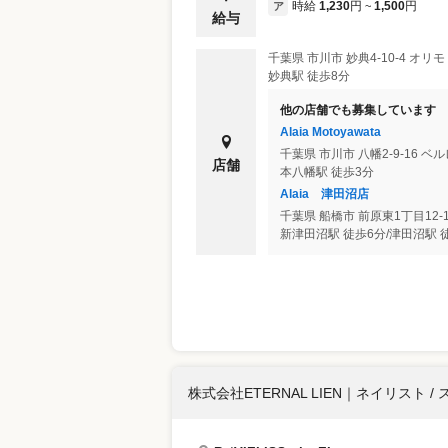
時給
1,230
円
1,500
円
ア
~
給与
千葉県
市川市
妙典4-10-4 オリ
妙典駅 徒歩8分
他の店舗でも募集しています
Alaia Motoyawata
千葉県
市川市
八幡2-9-16 
店舗
本八幡駅 徒歩3分
Alaia 津田沼店
千葉県
船橋市
前原東1丁目12-
新津田沼駅 徒歩6分/津田沼駅 
株式会社ETERNAL LIEN
｜
ネイリスト / 