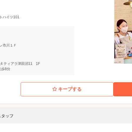
モトハイツ101
ベルレ市川１Ｆ
14 ティアラ津田沼11 1F
徒歩8分
キープする
スタッフ