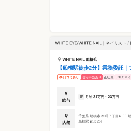
WHITE EYE/WHITE NAIL
｜
ネイリスト /
WHITE NAIL 船橋店
【船橋駅徒歩2分】業務委託｜フ
住宅手当あり
正社員
JNECネ
口コミあり
月給
21
万円
23
万円
正
~
給与
千葉県
船橋市
本町７丁目4−11
船橋駅 徒歩2分
店舗