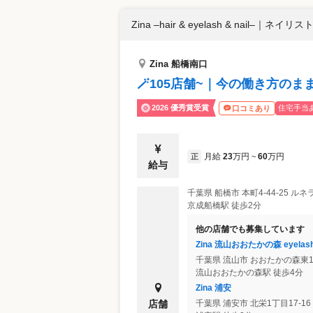
Zina –hair & eyelash & nail–
｜
ネイリスト 
Zina 船橋南口
🪄105店舗~｜今の働き方のま
2026 優秀賞受賞
住宅手当
口コミあり
月給
23
万円
60
万円
正
~
給与
千葉県
船橋市
本町4-44-25 ル
京成船橋駅 徒歩2分
他の店舗でも募集しています
Zina 流山おおたかの森 eyelash 
千葉県
流山市
おおたかの森東1-7
流山おおたかの森駅 徒歩4分
Zina 浦安
店舗
千葉県
浦安市
北栄1丁目17-16