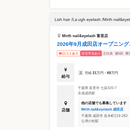
Lish hair /La:ugh eyelash /Mirth nail&eye
Mirth nail&eyelash 富里店
2026年9月成田店オープニン
住宅手当あり
正社員
週5回
寮
口コミあり
月給
21
万円
60
万円
正
~
給与
千葉県
富里市
七栄320-7
京成成田駅
他の店舗でも募集しています
Mirth nail&eyelash 成田店
店舗
千葉県
成田市
並木町219-282
公津の杜駅