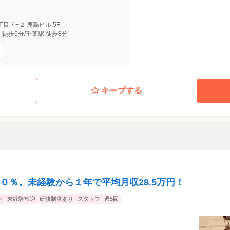
目７−２ 鹿島ビル 5F
 徒歩6分/千葉駅 徒歩8分
キープする
０％。未経験から１年で平均月収28.5万円！
ト
未経験歓迎
研修制度あり
スタッフ
週5回