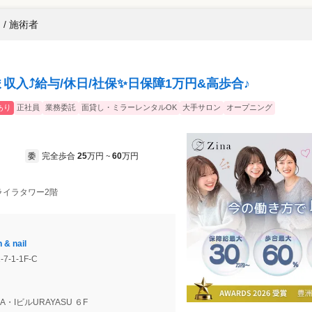
/ 施術者
ま収入⤴️給与/休日/社保✨日保障1万円&高歩合♪
あり
正社員
業務委託
面貸し・ミラーレンタルOK
大手サロン
オープニング
完全歩合
25
万円
60
万円
委
~
ネライラタワー2階
& nail
-1-1F-C
 A・IビルURAYASU ６F