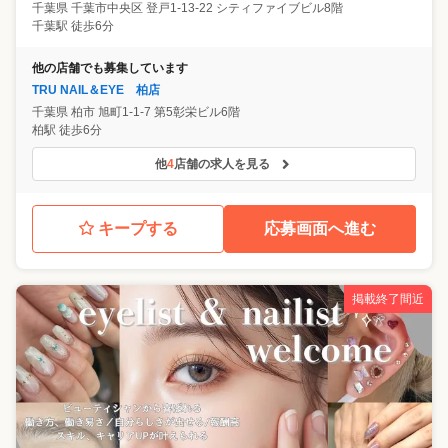
千葉県
千葉市中央区
登戸1-13-22 シティファイブビル8階
千葉駅 徒歩6分
他の店舗でも募集しています
TRU NAIL＆EYE 柏店
千葉県
柏市
旭町1-1-7 第5彰栄ビル6階
柏駅 徒歩6分
他
4
店舗の求人を見る
キープする
応募画面へ進む
掲載終了間近