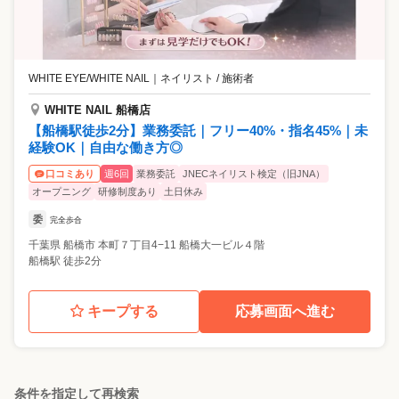
WHITE EYE/WHITE NAIL
｜
ネイリスト / 施術者
WHITE NAIL 船橋店
【船橋駅徒歩2分】業務委託｜フリー40%・指名45%｜未
経験OK｜自由な働き方◎
週6回
業務委託
JNECネイリスト検定（旧JNA）
口コミあり
オープニング
研修制度あり
土日休み
委
完全歩合
千葉県
船橋市
本町７丁目4−11 船橋大一ビル４階
船橋駅 徒歩2分
キープする
応募画面へ進む
条件を指定して再検索