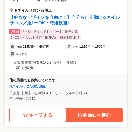
Rネイルサロン
｜
ネイリスト / 施術者
Rネイルサロン市川店
【好きなデザインを自由に！】自分らしく働けるネイル
サロン／週1〜OK・時短歓迎♪
週6回
正社員
アルバイト・パート
業務委託
JNECネイリスト検定（旧JNA）
研修制度あり
正
21.5
万円
40
万円
ア
1,150
円
1,500
円
月給
~
時給
~
委
完全歩合
千葉県
市川市
南市川1-1-2 山晃社ビル603
市川駅 徒歩2分
他の店舗でも募集しています
Rネイルサロン本八幡店
千葉県
市川市
南八幡3-4-12 セントラル本八幡501
本八幡駅 徒歩1分
キープする
応募画面へ進む