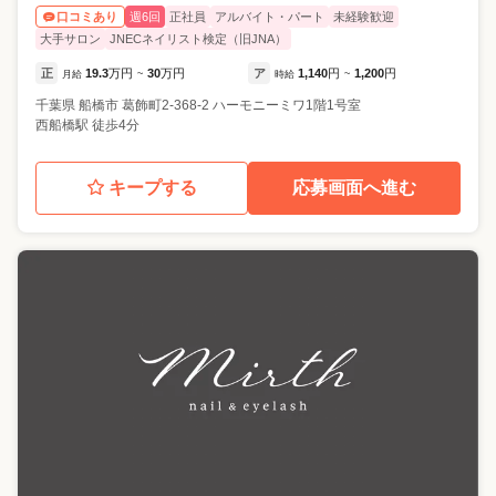
週6回
正社員
アルバイト・パート
未経験歓迎
口コミあり
大手サロン
JNECネイリスト検定（旧JNA）
正
19.3
万円
30
万円
ア
1,140
円
1,200
円
月給
~
時給
~
千葉県
船橋市
葛飾町2-368-2 ハーモニーミワ1階1号室
西船橋駅 徒歩4分
キープする
応募画面へ進む