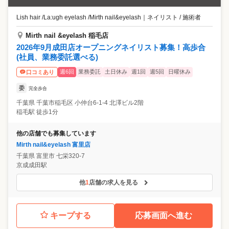
Lish hair /La:ugh eyelash /Mirth nail&eyelash
｜
ネイリスト / 施術者
Mirth nail &eyelash 稲毛店
2026年9月成田店オープニングネイリスト募集！高歩合
(社員、業務委託選べる)
週6回
業務委託
土日休み
週1回
週5回
日曜休み
口コミあり
委
完全歩合
千葉県
千葉市稲毛区
小仲台6-1-4 北澤ビル2階
稲毛駅 徒歩1分
他の店舗でも募集しています
Mirth nail&eyelash 富里店
千葉県
富里市
七栄320-7
京成成田駅
他
1
店舗の求人を見る
キープする
応募画面へ進む