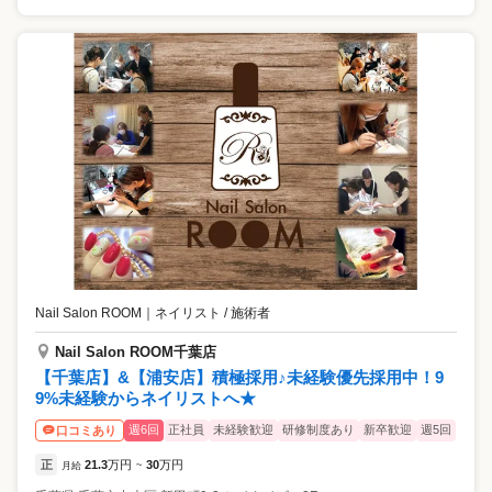
Nail Salon ROOM
｜
ネイリスト / 施術者
Nail Salon ROOM千葉店
【千葉店】&【浦安店】積極採用♪未経験優先採用中！9
9%未経験からネイリストへ★
週6回
正社員
未経験歓迎
研修制度あり
新卒歓迎
週5回
口コミあり
正
21.3
万円
30
万円
月給
~