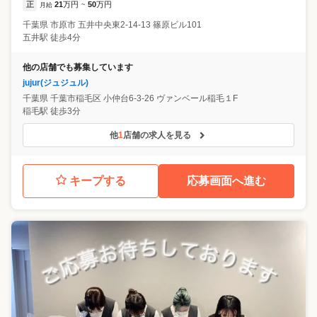
正
21
万円
50
万円
月給
~
千葉県
市原市
五井中央東2-14-13 篠原ビル101
五井駅 徒歩4分
他の店舗でも募集しています
jujur(ジュジュル)
千葉県
千葉市稲毛区
小仲台6-3-26 ヴァンベール稲毛１F
稲毛駅 徒歩3分
他
1
店舗の求人を見る
キープする
応募画面へ進む