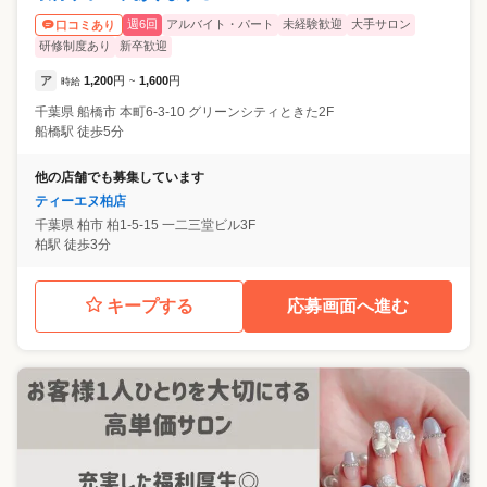
週6回
アルバイト・パート
未経験歓迎
大手サロン
口コミあり
研修制度あり
新卒歓迎
ア
1,200
円
1,600
円
時給
~
千葉県
船橋市
本町6-3-10 グリーンシティときた2F
船橋駅 徒歩5分
他の店舗でも募集しています
ティーエヌ柏店
千葉県
柏市
柏1-5-15 一二三堂ビル3F
柏駅 徒歩3分
キープする
応募画面へ進む