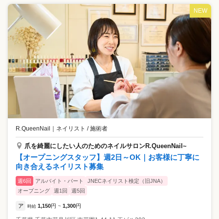
NEW
R.QueenNail
｜
ネイリスト / 施術者
爪を綺麗にしたい人のためのネイルサロンR.QueenNail~
【オープニングスタッフ】週2日～OK｜お客様に丁寧に
向き合えるネイリスト募集
週6回
アルバイト・パート
JNECネイリスト検定（旧JNA）
オープニング
週1回
週5回
ア
1,150
円
1,300
円
時給
~