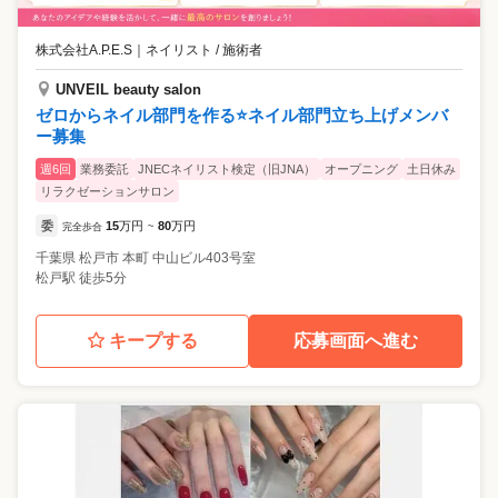
株式会社A.P.E.S
｜
ネイリスト / 施術者
UNVEIL beauty salon
ゼロからネイル部門を作る⭐️ネイル部門立ち上げメンバ
ー募集
週6回
業務委託
JNECネイリスト検定（旧JNA）
オープニング
土日休み
リラクゼーションサロン
委
15
万円
80
万円
完全歩合
~
千葉県
松戸市
本町 中山ビル403号室
松戸駅 徒歩5分
キープする
応募画面へ進む