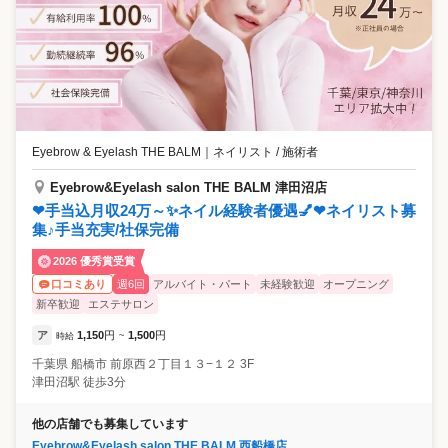
Eyebrow & Eyelash THE BALM
｜
ネイリスト / 施術者
Eyebrow&Eyelash salon THE BALM 津田沼店
❤手当込月収24万～✨ネイル経験者優遇💅❤ネイリスト募
集♪手当充実/社保完備
2026 優秀賞受賞
週6回
アルバイト・パート
未経験歓迎
オープニング
口コミあり
新卒歓迎
エステサロン
ア
1,150
円
1,500
円
時給
~
千葉県
船橋市
前原西２丁目１３−１２ 3F
津田沼駅 徒歩3分
他の店舗でも募集しています
Eyebrow&Eyelash salon THE BALM 西船橋店