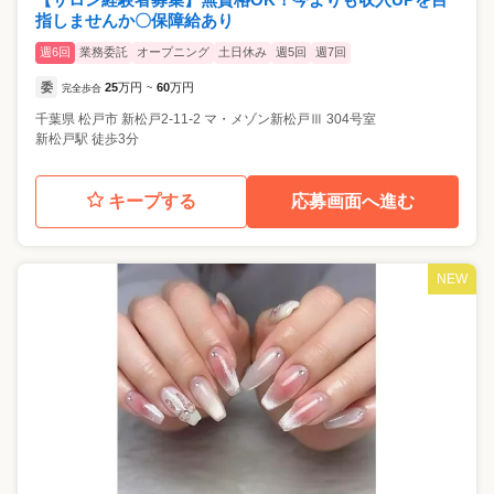
指しませんか〇保障給あり
週6回
業務委託
オープニング
土日休み
週5回
週7回
委
25
万円
60
万円
完全歩合
~
千葉県
松戸市
新松戸2-11-2 マ・メゾン新松戸Ⅲ 304号室
新松戸駅 徒歩3分
キープする
応募画面へ進む
NEW