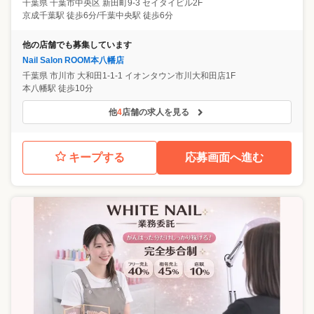
千葉県
千葉市中央区
新田町9-3 セイタイビル2F
京成千葉駅 徒歩6分/千葉中央駅 徒歩6分
他の店舗でも募集しています
Nail Salon ROOM本八幡店
千葉県
市川市
大和田1-1-1 イオンタウン市川大和田店1F
本八幡駅 徒歩10分
他
4
店舗の求人を見る
キープする
応募画面へ進む