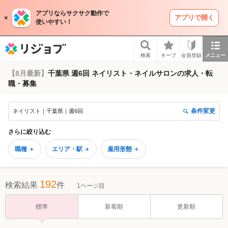
アプリならサクサク動作で
アプリで開く
使いやすい！
リジョブ
検索
キープ
会員登録
メニュー
【8月最新】
千葉県 週6回 ネイリスト・ネイルサロンの求人・転
職・募集
条件変更
ネイリスト｜千葉県｜週6回
さらに絞り込む
職種 ＋
エリア・駅 ＋
雇用形態 ＋
192
検索結果
件
1ページ目
標準
新着順
更新順