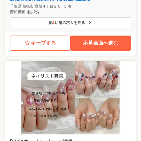
千葉県
船橋市
西船４丁目２０−５ 4F
西船橋駅 徒歩2分
他
1
店舗の求人を見る
キープする
応募画面へ進む