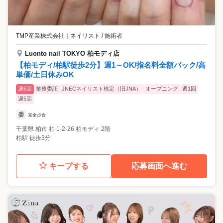
TMP産業株式会社
｜
ネイリスト / 施術者
Luonto nail TOKYO 柏モディ店
【柏モディ/柏駅徒歩2分】週1～OK/指名料全額バック/高
単価/土日休みOK
週6回
業務委託
JNECネイリスト検定（旧JNA）
オープニング
週1回
週5回
委
完全歩合
千葉県
柏市
柏 1-2-26 柏モディ 2階
柏駅 徒歩3分
キープする
応募画面へ進む