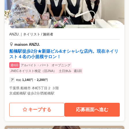
ANZU.
｜
ネイリスト / 施術者
maison ANZU.
船橋駅徒歩2分★新築ビル&オシャレな店内。現在ネイリ
スト４名の小規模サロン！
週6回
アルバイト・パート
オープニング
JNECネイリスト検定（旧JNA）
土日休み
週1回
ア
1,140
円
2,200
円
時給
~
千葉県
船橋市
本町5丁目２ ３階
京成船橋駅 徒歩2分/西船橋駅
キープする
応募画面へ進む