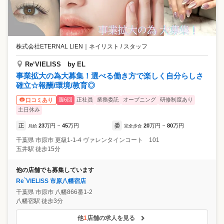
株式会社ETERNAL LIEN
｜
ネイリスト / スタッフ
Re‘VIELISS by EL
事業拡大の為大募集！選べる働き方で楽しく自分らしさ
確立☆報酬/環境/教育◎
週6回
正社員
業務委託
オープニング
研修制度あり
口コミあり
土日休み
正
23
万円
45
万円
委
20
万円
80
万円
月給
~
完全歩合
~
千葉県
市原市
更級1-1-4 ヴァレンタインコート 101
五井駅 徒歩15分
他の店舗でも募集しています
Re`VIELISS 市原八幡宿店
千葉県
市原市
八幡866番1-2
八幡宿駅 徒歩3分
他
1
店舗の求人を見る