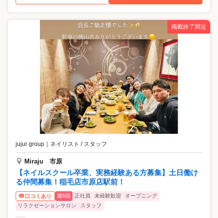
掲載終了間近
jujur group
｜
ネイリスト / スタッフ
Miraju 市原
【ネイルスクール卒業、実務経験ある方募集】土日働け
る仲間募集！稲毛店市原店駅前！
週6回
正社員
未経験歓迎
オープニング
口コミあり
リラクゼーションサロン
スタッフ