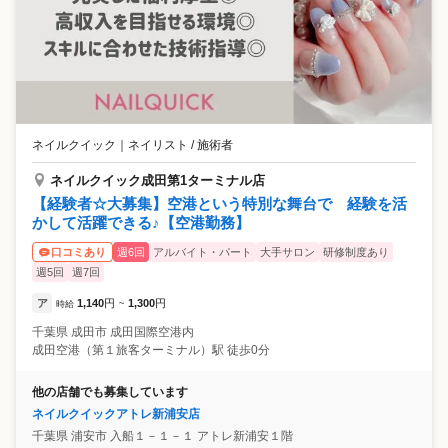
ネイルクイック
｜
ネイリスト / 施術者
ネイルクイック成田第1ターミナル店
【経験者☆大募集】空港という特別な舞台で 経験を活
かして活躍できる♪【空港勤務】
週6回
アルバイト・パート
大手サロン
研修制度あり
口コミあり
週5回
週7回
ア
1,140
円
1,300
円
時給
~
千葉県
成田市
成田国際空港内
成田空港（第１旅客ターミナル）駅 徒歩0分
他の店舗でも募集しています
ネイルクイックアトレ新浦安店
千葉県
浦安市
入船１－１－１ アトレ新浦安１階