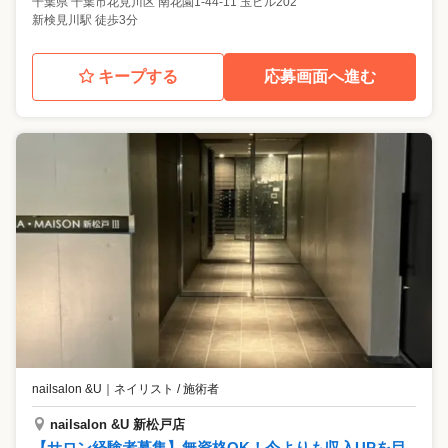
千葉県
千葉市花見川区
南花園1-44-11 玉ビル202
新検見川駅 徒歩3分
キープする
応募画面へ進む
nailsalon &U
｜
ネイリスト / 施術者
nailsalon &U 新松戸店
【サロン経験者募集】無資格OK！今よりも収入UPを目