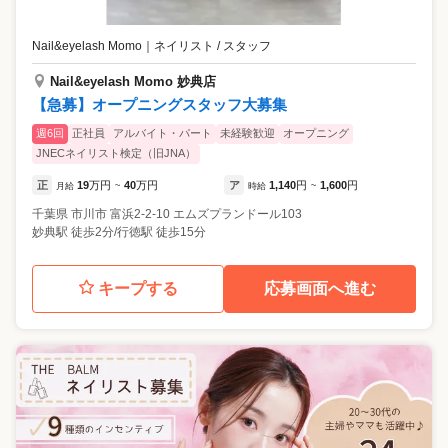
Nail&eyelash Momo
｜
ネイリスト / スタッフ
Nail&eyelash Momo 妙典店
【急募】オープニングスタッフ大募集
週6回
正社員
アルバイト・パート
未経験歓迎
オープニング
JNECネイリスト検定（旧JNA）
正
19
万円
40
万円
ア
1,140
円
1,600
円
月給
~
時給
~
千葉県
市川市
富浜2-2-10 エムズプランドール103
妙典駅 徒歩2分/行徳駅 徒歩15分
キープする
応募画面へ進む