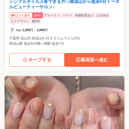
シンプルネイル入客できる方◇南流山から徒歩5分トータ
ルビューティーサロン♪
週6回
アルバイト・パート
研修制度あり
土日休み
口コミあり
エステサロン
週5回
ア
1,200
円
2,000
円
時給
~
千葉県
流山市
南流山4-15-2 カツムラビル201
南流山駅 徒歩5分/鰭ヶ崎駅 徒歩7分
キープする
応募画面へ進む