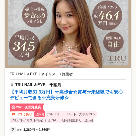
TRU NAIL＆EYE
｜
ネイリスト / 施術者
TRU NAIL＆EYE 千葉店
【平均月収31.3万円】☆高歩合☆賞与☆未経験でも安心
デビューできる☆充実研修☆
2026 優秀賞受賞
週6回
アルバイト・パート
大手サロン
口コミあり
JNECネイリスト検定（旧JNA）
研修制度あり
週5回
ア
1,360
円
1,360
円
時給
~