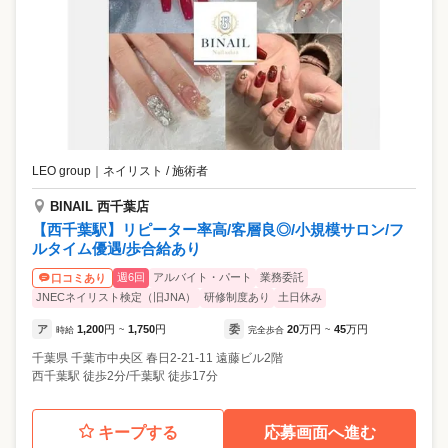
LEO group
｜
ネイリスト / 施術者
BINAIL 西千葉店
【西千葉駅】リピーター率高/客層良◎/小規模サロン/フ
ルタイム優遇/歩合給あり
週6回
アルバイト・パート
業務委託
口コミあり
JNECネイリスト検定（旧JNA）
研修制度あり
土日休み
ア
1,200
円
1,750
円
委
20
万円
45
万円
時給
~
完全歩合
~
千葉県
千葉市中央区
春日2-21-11 遠藤ビル2階
西千葉駅 徒歩2分/千葉駅 徒歩17分
キープする
応募画面へ進む