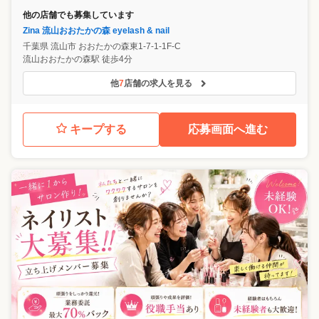
他の店舗でも募集しています
Zina 流山おおたかの森 eyelash & nail
千葉県
流山市
おおたかの森東1-7-1-1F-C
流山おおたかの森駅 徒歩4分
他
7
店舗の求人を見る
キープする
応募画面へ進む