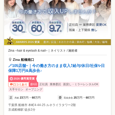
Zina –hair & eyelash & nail–
｜
ネイリスト / 施術者
Zina 船橋南口
🪄105店舗~｜今の働き方のまま収入⤴️給与/休日/社保✨日
保障1万円&高歩合♪
2026 優秀賞受賞
週6回
正社員
業務委託
面貸し・ミラーレンタルOK
口コミあり
大手サロン
オープニング
正
23
万円
60
万円
委
25
万円
60
万円
月給
~
完全歩合
~
千葉県
船橋市
本町4-44-25 ルネライラタワー2階
京成船橋駅 徒歩2分