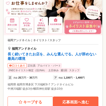
福岡アンドネイル
｜
ネイリスト / スタッフ
福岡アンドネイル
長く続いてきたお店を、みんな選んでる。人が辞めない
最高の環境
正社員
アルバイト・パート
口コミあり
JNECネイリスト検定（旧JNA）
土日休み
週1回
スタッフ
正
25
万円
30
万円
ア
1,100
円
1,400
円
月給
~
時給
~
福岡県
福岡市博多区
下川端町8-7 アンドネイルビル
中洲川端駅 徒歩3分/櫛田神社前駅 徒歩10分
キープする
応募画面へ進む