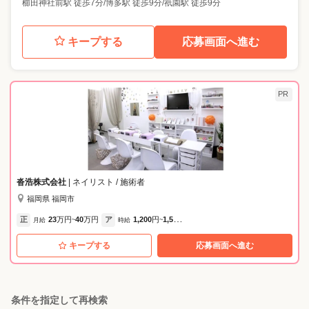
櫛田神社前駅 徒歩7分/博多駅 徒歩9分/祇園駅 徒歩9分
キープする
応募画面へ進む
PR
沓浩株式会社
| ネイリスト / 施術者
福岡県 福岡市
正
23
万円
40
万円
ア
1,200
円
1,500
円
月給
~
時給
~
キープする
応募画面へ進む
条件を指定して再検索