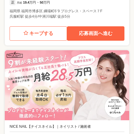
正
19.4
万円
50
万円
月給
~
福岡県
福岡市博多区
綱場町6⁻9 プログレス・スペース７F
呉服町駅 徒歩4分/中洲川端駅 徒歩5分
キープする
応募画面へ進む
NICE NAIL【ナイスネイル】
｜
ネイリスト / 施術者