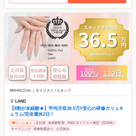
MAHALO inc.
｜
ネイリスト / スタッフ
LAND
【8割が未経験★】平均月収36.5万‼安心の研修カリュキ
ュラム/完全週休2日！
正社員
未経験歓迎
JNECネイリスト検定（旧JNA）
口コミあり
オープニング
研修制度あり
土日休み