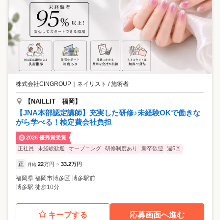
株式会社CINGROUP
｜
ネイリスト / 施術者
【NAILLIT 福岡】
【JNA本部認定講師】充実した研修♪未経験OKで働きな
がら学べる！検定費会社負担
2026 優秀賞受賞
正社員
未経験歓迎
オープニング
研修制度あり
新卒歓迎
週5回
正
22
万円
33.2
万円
月給
~
福岡県
福岡市博多区
博多駅前
博多駅 徒歩10分
キープする
応募画面へ進む