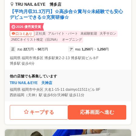
TRU NAIL＆EYE 博多店
【平均月収31.3万円】☆高歩合☆賞与☆未経験でも安心
デビューできる☆充実研修☆
2026 優秀賞受賞
正社員
アルバイト・パート
未経験歓迎
大手サロン
口コミあり
JNECネイリスト検定（旧JNA）
オープニング
正
22
万円
50
万円
ア
1,250
円
1,250
円
月給
~
時給
~
福岡県
福岡市博多区
博多駅東2-2-13 博多駅前ビル８F
博多駅 徒歩4分
他の店舗でも募集しています
TRU NAIL＆EYE 天神店
福岡県
福岡市中央区
大名1-15-11 daimyo11511ビル 8F
西鉄福岡（天神）駅 徒歩6分/天神駅 徒歩11分
キープする
応募画面へ進む