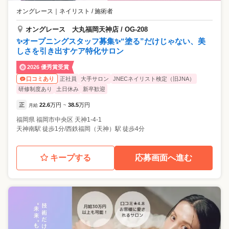
オングレース
｜
ネイリスト / 施術者
オングレース 大丸福岡天神店 / OG-208
✨オープニングスタッフ募集✨“塗る”だけじゃない、美
しさを引き出すケア特化サロン
2026 優秀賞受賞
正社員
大手サロン
JNECネイリスト検定（旧JNA）
口コミあり
研修制度あり
土日休み
新卒歓迎
正
22.6
万円
38.5
万円
月給
~
福岡県
福岡市中央区
天神1-4-1
天神南駅 徒歩1分/西鉄福岡（天神）駅 徒歩4分
キープする
応募画面へ進む