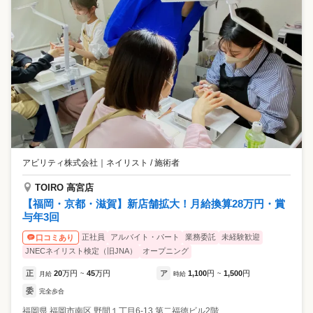
アビリティ株式会社
｜
ネイリスト / 施術者
TOIRO 高宮店
【福岡・京都・滋賀】新店舗拡大！月給換算28万円・賞
与年3回
正社員
アルバイト・パート
業務委託
未経験歓迎
口コミあり
JNECネイリスト検定（旧JNA）
オープニング
正
20
万円
45
万円
ア
1,100
円
1,500
円
月給
~
時給
~
委
完全歩合
福岡県
福岡市南区
野間１丁目6-13 第二福徳ビル2階