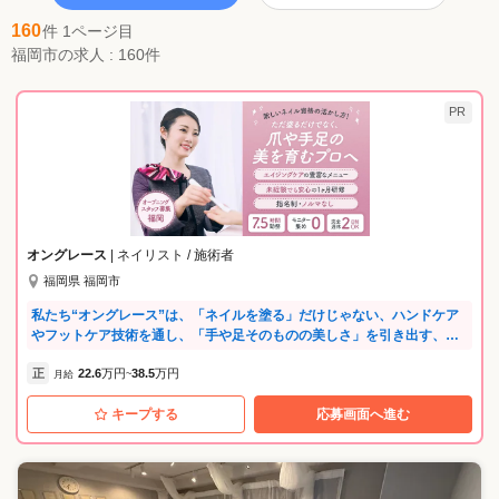
160
件 1ページ目
福岡市の求人 : 160件
PR
オングレース
| ネイリスト / 施術者
福岡県 福岡市
私たち“オングレース”は、「ネイルを塗る」だけじゃない、ハンドケア
やフットケア技術を通し、「手や足そのものの美しさ」を引き出す、他
にはない特別なサロンです。 ⭐「ピアス」グループの安定性 当社は、
正
22.6
万円
38.5
万円
「デジャヴュ」「オペラ」「ハトムギ化粧水」など、ヒット商品を手掛
月給
~
ける大手化粧品メーカーピアスグループの一員です。人気ブランドを手
キープする
応募画面へ進む
掛ける安定企業だからこそ、充実した福利厚生をご用意しています。 ⭐
経験が浅くても、ブランクがあってもOK ネイリストの資格をお持ちで
あれば、実務経験やブランクは問いません。入社後は約3カ月間の研修を
通し、知識もスキルもしっかり身につけられます。 ⭐洗練された接客ス
キルが身につく 私たちのお店は、全て百貨店に展開しています。だから