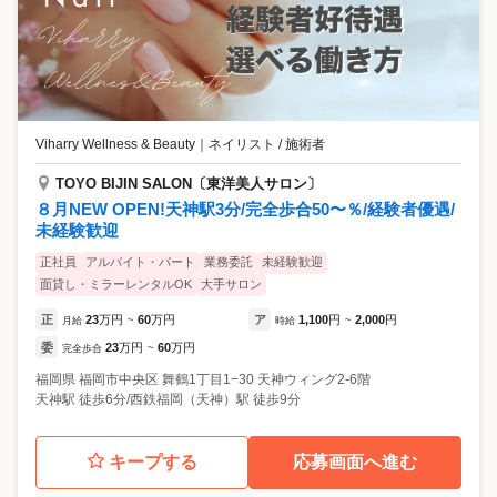
Viharry Wellness & Beauty
｜
ネイリスト / 施術者
TOYO BIJIN SALON〔東洋美人サロン〕
８月NEW OPEN!天神駅3分/完全歩合50〜％/経験者優遇/
未経験歓迎
正社員
アルバイト・パート
業務委託
未経験歓迎
面貸し・ミラーレンタルOK
大手サロン
正
23
万円
60
万円
ア
1,100
円
2,000
円
月給
~
時給
~
委
23
万円
60
万円
完全歩合
~
福岡県
福岡市中央区
舞鶴1丁目1−30 天神ウィング2-6階
天神駅 徒歩6分/西鉄福岡（天神）駅 徒歩9分
キープする
応募画面へ進む