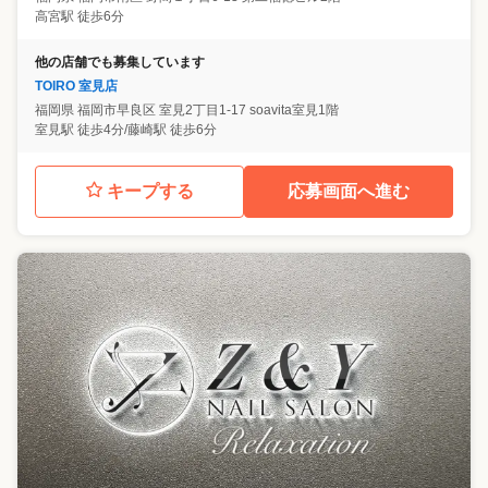
高宮駅 徒歩6分
他の店舗でも募集しています
TOIRO 室見店
福岡県
福岡市早良区
室見2丁目1-17 soavita室見1階
室見駅 徒歩4分/藤崎駅 徒歩6分
キープする
応募画面へ進む