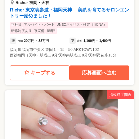
Richer 福岡・天神
Richer 東京表参道・福岡天神 美爪を育てるサロンエン
トリー始めました！
正社員
アルバイト・パート
JNECネイリスト検定（旧JNA）
研修制度あり
寮完備
週5回
正
20
万円
38
万円
ア
1,100
円
1,400
円
月給
~
時給
~
福岡県
福岡市中央区
警固１－15－50 ARKTOWN102
西鉄福岡（天神）駅 徒歩9分/天神南駅 徒歩9分/天神駅 徒歩13分
キープする
応募画面へ進む
掲載終了間近