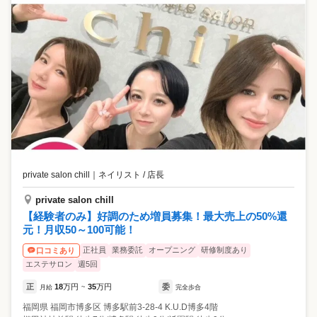
private salon chill
｜
ネイリスト / 店長
private salon chill
【経験者のみ】好調のため増員募集！最大売上の50%還
元！月収50～100可能！
正社員
業務委託
オープニング
研修制度あり
口コミあり
エステサロン
週5回
正
18
万円
35
万円
委
月給
~
完全歩合
福岡県
福岡市博多区
博多駅前3-28-4 K.U.D博多4階