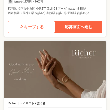
委
18
万円
50
万円
完全歩合
~
福岡県
福岡市中央区
今泉1丁目18-28 アペゼimaizumi 3階A
西鉄福岡（天神）駅 徒歩6分/薬院駅 徒歩9分/天神駅 徒歩10分
キープする
応募画面へ進む
Richer
｜
ネイリスト / 施術者