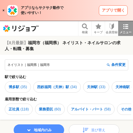
アプリならサクサク動作で
アプリで開く
使いやすい！
リジョブ
検索
キープ
会員登録
メニュー
【8月最新】
福岡市（福岡県） ネイリスト・ネイルサロンの求
人・転職・募集
条件変更
ネイリスト｜福岡県｜福岡市
駅
で絞り込む
博多駅
(
35
)
西鉄福岡（天神）駅
(
34
)
天神駅
(
33
)
天神南駅
(
雇用形態
で絞り込む
正社員
(
118
)
業務委託
(
60
)
アルバイト・パート
(
58
)
その他
地域内のみ
並び替え