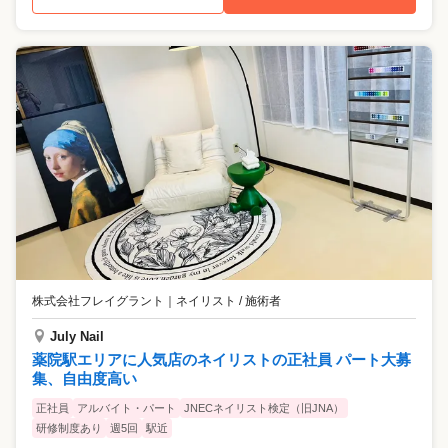
株式会社フレイグラント
｜
ネイリスト / 施術者
July Nail
薬院駅エリアに人気店のネイリストの正社員 パート大募
集、自由度高い
正社員
アルバイト・パート
JNECネイリスト検定（旧JNA）
研修制度あり
週5回
駅近