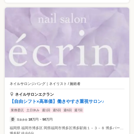
ネイルサロンジパング
｜
ネイリスト / 施術者
ネイルサロンエクラン
【自由シフト×高単価】働きやすさ重視サロン♪
業務委託
土日休み
週1回
週5回
週6回
週7回
委
18
万円
50
万円
完全歩合
~
福岡県
福岡市博多区
岡県福岡市博多区博多駅南１－３－８ 博多パールビル８０１
博多駅 徒歩6分