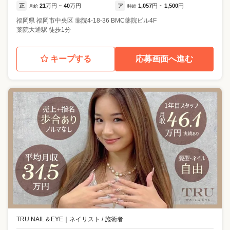
正
21
万円
40
万円
ア
1,057
円
1,500
円
月給
~
時給
~
福岡県
福岡市中央区
薬院4-18-36 BMC薬院ビル4F
薬院大通駅 徒歩1分
キープする
応募画面へ進む
TRU NAIL＆EYE
｜
ネイリスト / 施術者