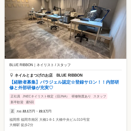
こそ、施術のスキルだけでなく、高級感を感じられる接客の技術もしっ
かりレクチャーします。 ⭐オン・オフのメリハリよく活躍！ 施術は完全
予約制のため、残業は１カ月に45分程度。長時間の残業が発生すること
はありません。休日の研修や施術レクチャーなどもないため、プライベ
ートも大切にしながら働けます。 ⭐1カ月のお休みが選べる 「月8日休
み」「月9～10日休み」。どちらでも好きな勤務体系が選べます。もち
ろん途中で変更もOK！ライフスタイルに合わせた働き方を実現できま
す。 ⭐入社3年目の先輩が語る、オングレースの魅力 前職では昇給やキ
ャリアアップがなく、将来に漠然とした不安がありました。オングレー
スでは実力や頑張りに応じて昇給・昇格が当たり前で、私もアシスタン
トチーフに昇格できました！ お客様の層としては、年齢と共に手の甲の
シワ・シミなどが気になり、ケアをしたいと来店される方が多いです
BLUE RIBBON
｜
ネイリスト / スタッフ
ね。ネイルサロンというより、手元を含めたケアが目的の方が多く、
「爪を育てたい」「仕事柄ネイルはできないが、せめてキレイに見せた
ネイルとまつげのお店 BLUE RIBBON
い」という方もいらっしゃいます。 そういったお悩みを持つお客様に、
【経験者募集】パラジェル認定☆登録サロン！！内部研
「あなたに施術してもらった後、出先で手元を褒められたの」と嬉しそ
修と外部研修が充実♡
うに報告していただいた時は、本当に嬉しかったですね。百貨店内に展
開していることもあって、穏やかで優しいお客様が多いです。 産育休や
正社員
JNECネイリスト検定（旧JNA）
研修制度あり
スタッフ
キャリアチェンジなどの制度も豊富なため、今後結婚や子育てなどを経
新卒歓迎
週5回
て、ライフステージが変わってもこの仕事を続けたいです！
正
22.1
万円
22.1
万円
月給
~
福岡県
福岡市南区
大橋1-8-1 大橋中央ビル310号室
大橋駅 徒歩2分