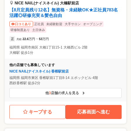
NICE NAIL(ナイスネイル) 大橋駅前店
【8月定員残り12名】無資格・未経験OK★正社員783名
活躍◎研修充実＆髪色自由
正社員
未経験歓迎
大手サロン
オープニング
口コミあり
研修制度あり
土日休み
正
22.6
万円
53
万円
月給
~
福岡県
福岡市南区
大橋1丁目15-1 大橋西ビル 2階
大橋駅 徒歩1分
他の店舗でも募集しています
NICE NAIL(ナイスネイル) 香椎駅前店
福岡県
福岡市東区
香椎駅前1丁目8-14 エポックビル 4階
西鉄香椎駅 徒歩2分
他
3
店舗の求人を見る
キープする
応募画面へ進む