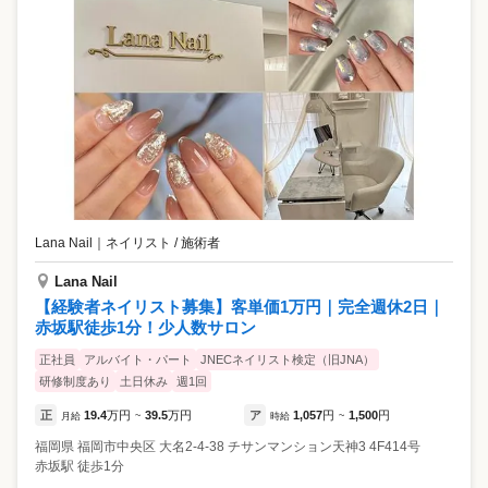
Lana Nail
｜
ネイリスト / 施術者
Lana Nail
【経験者ネイリスト募集】客単価1万円｜完全週休2日｜
赤坂駅徒歩1分！少人数サロン
正社員
アルバイト・パート
JNECネイリスト検定（旧JNA）
研修制度あり
土日休み
週1回
正
19.4
万円
39.5
万円
ア
1,057
円
1,500
円
月給
~
時給
~
福岡県
福岡市中央区
大名2-4-38 チサンマンション天神3 4F414号
赤坂駅 徒歩1分