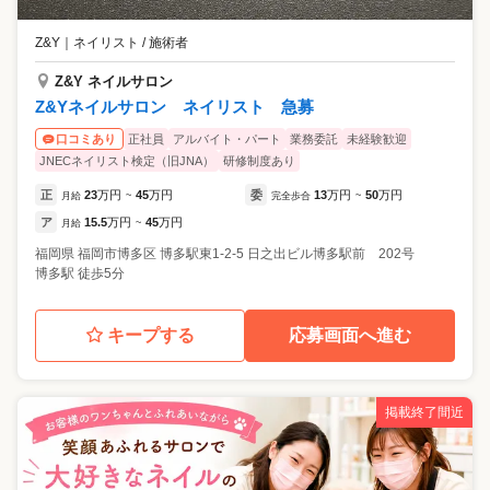
Z&Y
｜
ネイリスト / 施術者
Z&Y ネイルサロン
Z&Yネイルサロン ネイリスト 急募
正社員
アルバイト・パート
業務委託
未経験歓迎
口コミあり
JNECネイリスト検定（旧JNA）
研修制度あり
正
23
万円
45
万円
委
13
万円
50
万円
月給
~
完全歩合
~
ア
15.5
万円
45
万円
月給
~
福岡県
福岡市博多区
博多駅東1-2-5 日之出ビル博多駅前 202号
博多駅 徒歩5分
キープする
応募画面へ進む
掲載終了間近