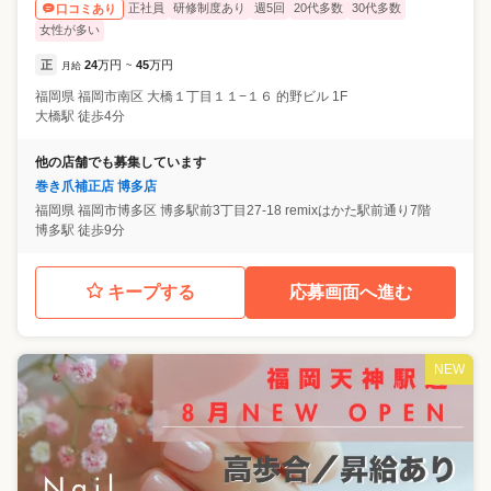
正社員
研修制度あり
週5回
20代多数
30代多数
口コミあり
女性が多い
正
24
万円
45
万円
月給
~
福岡県
福岡市南区
大橋１丁目１１−１６ 的野ビル 1F
大橋駅 徒歩4分
他の店舗でも募集しています
巻き爪補正店 博多店
福岡県
福岡市博多区
博多駅前3丁目27-18 remixはかた駅前通り7階
博多駅 徒歩9分
キープする
応募画面へ進む
NEW