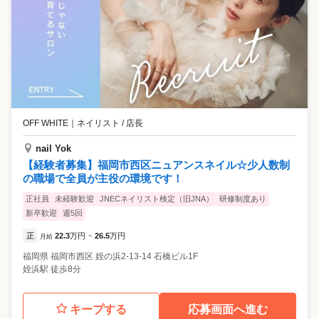
OFF WHITE
｜
ネイリスト / 店長
nail Yok
【経験者募集】福岡市西区ニュアンスネイル☆少人数制
の職場で全員が主役の環境です！
正社員
未経験歓迎
JNECネイリスト検定（旧JNA）
研修制度あり
新卒歓迎
週5回
正
22.3
万円
26.5
万円
月給
~
福岡県
福岡市西区
姪の浜2-13-14 石橋ビル1F
姪浜駅 徒歩8分
キープする
応募画面へ進む