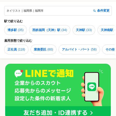
条件変更
ネイリスト｜福岡県｜福岡市
駅
で絞り込む
博多駅
(
35
)
西鉄福岡（天神）駅
(
34
)
天神駅
(
33
)
天神南駅
(
雇用形態
で絞り込む
正社員
(
118
)
業務委託
(
60
)
アルバイト・パート
(
58
)
その他