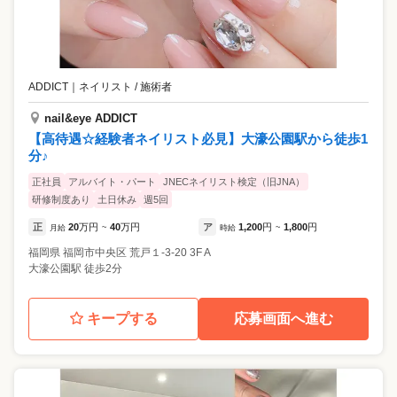
ADDICT
｜
ネイリスト / 施術者
nail&eye ADDICT
【高待遇☆経験者ネイリスト必見】大濠公園駅から徒歩1
分♪
正社員
アルバイト・パート
JNECネイリスト検定（旧JNA）
研修制度あり
土日休み
週5回
正
20
万円
40
万円
ア
1,200
円
1,800
円
月給
~
時給
~
福岡県
福岡市中央区
荒戸１-3-20 3F A
大濠公園駅 徒歩2分
キープする
応募画面へ進む