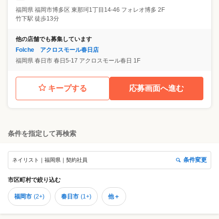
福岡県
福岡市博多区
東那珂1丁目14-46 フォレオ博多 2F
竹下駅 徒歩13分
他の店舗でも募集しています
Folche アクロスモール春日店
福岡県
春日市
春日5-17 アクロスモール春日 1F
キープする
応募画面へ進む
条件を指定して再検索
条件変更
ネイリスト｜福岡県｜契約社員
市区町村
で絞り込む
福岡市
(
2+
)
春日市
(
1+
)
他＋