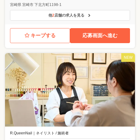
宮崎県
宮崎市
下北方町1198-1
他
2
店舗の求人を見る
キープする
応募画面へ進む
NEW
R.QueenNail
｜
ネイリスト / 施術者