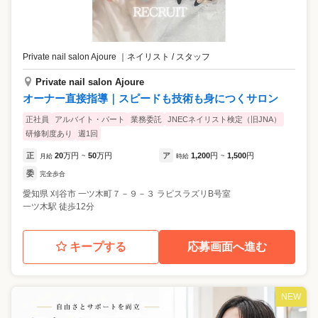
Private nail salon Ajoure
｜
ネイリスト / スタッフ
Private nail salon Ajoure
オーナー直接指導｜スピードも技術も身につくサロン
正社員
アルバイト・パート
業務委託
JNECネイリスト検定（旧JNA）
研修制度あり
週1回
正
20
万円
50
万円
ア
1,200
円
1,500
円
月給
~
時給
~
委
完全歩合
愛知県
刈谷市
一ツ木町７－９－３ ラピスラズリB号室
一ツ木駅 徒歩12分
キープする
応募画面へ進む
NEW