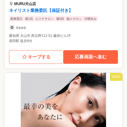
MURU犬山店
ネイリスト業務委託【保証付き】
業務委託
週1回
エステサロン
週5回
個人サロン
日曜休み
委
完全歩合
愛知県
犬山市
西北野112-51 藤掛ビル1F
楽田駅 徒歩8分
キープする
応募画面へ進む
NEW