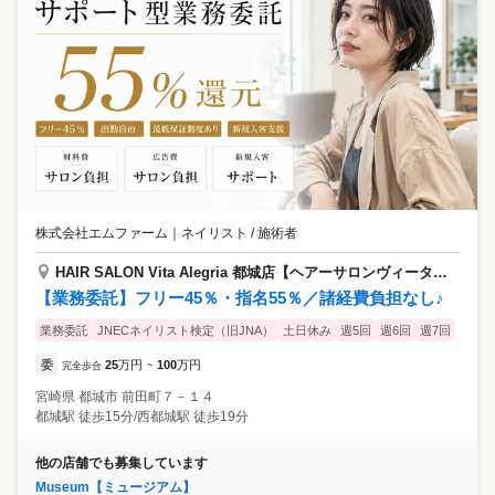
株式会社エムファーム
｜
ネイリスト / 施術者
HAIR SALON Vita Alegria 都城店【ヘアーサロンヴィータアレグリア】
【業務委託】フリー45％・指名55％／諸経費負担なし♪
業務委託
JNECネイリスト検定（旧JNA）
土日休み
週5回
週6回
週7回
委
25
万円
100
万円
完全歩合
~
宮崎県
都城市
前田町７－１４
都城駅 徒歩15分/西都城駅 徒歩19分
他の店舗でも募集しています
Museum【ミュージアム】