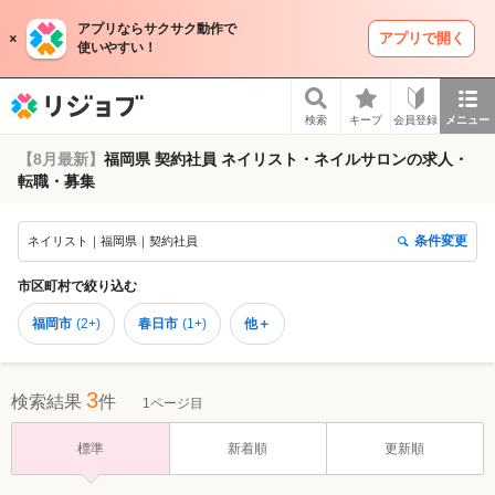
アプリならサクサク動作で
アプリで開く
使いやすい！
リジョブ
検索
キープ
会員登録
メニュー
【8月最新】
福岡県 契約社員 ネイリスト・ネイルサロンの求人・
転職・募集
条件変更
ネイリスト｜福岡県｜契約社員
市区町村
で絞り込む
福岡市
(
2+
)
春日市
(
1+
)
他＋
3
検索結果
件
1ページ目
標準
新着順
更新順