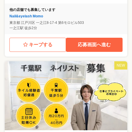
他の店舗でも募集しています
Nail&eyelash Momo
東京都
江戸川区
一之江8-17-4 第6モロビル503
一之江駅 徒歩2分
キープする
応募画面へ進む
NEW