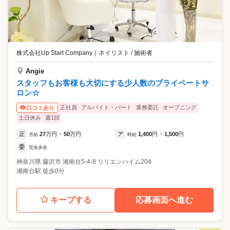
株式会社Up Start Company
｜
ネイリスト / 施術者
Angie
スタッフもお客様も大切にする少人数のプライベートサ
ロン☆
正社員
アルバイト・パート
業務委託
オープニング
口コミあり
土日休み
週1回
正
27
万円
50
万円
ア
1,400
円
1,500
円
月給
~
時給
~
委
完全歩合
神奈川県
藤沢市
湘南台5-4-8 リリエンハイム204
湘南台駅 徒歩0分
キープする
応募画面へ進む