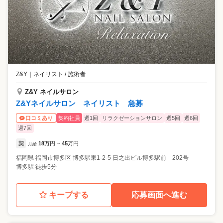
ートも大切にしながら働けます。 ⭐1カ月のお休みが選べる 「月8日休
み」「月9～10日休み」。どちらでも好きな勤務体系が選べます。もち
ろん途中で変更もOK！ライフスタイルに合わせた働き方を実現できま
す。 ⭐入社3年目の先輩が語る、オングレースの魅力 前職では昇給やキ
ャリアアップがなく、将来に漠然とした不安がありました。オングレー
スでは実力や頑張りに応じて昇給・昇格が当たり前で、私もアシスタン
トチーフに昇格できました！ お客様の層としては、年齢と共に手の甲の
シワ・シミなどが気になり、ケアをしたいと来店される方が多いです
Z&Y
｜
ネイリスト / 施術者
ね。ネイルサロンというより、手元を含めたケアが目的の方が多く、
「爪を育てたい」「仕事柄ネイルはできないが、せめてキレイに見せた
Z&Y ネイルサロン
い」という方もいらっしゃいます。 そういったお悩みを持つお客様に、
Z&Yネイルサロン ネイリスト 急募
「あなたに施術してもらった後、出先で手元を褒められたの」と嬉しそ
うに報告していただいた時は、本当に嬉しかったですね。百貨店内に展
契約社員
週1回
リラクゼーションサロン
週5回
週6回
口コミあり
開していることもあって、穏やかで優しいお客様が多いです。 産育休や
週7回
キャリアチェンジなどの制度も豊富なため、今後結婚や子育てなどを経
て、ライフステージが変わってもこの仕事を続けたいです！
契
18
万円
45
万円
月給
~
福岡県
福岡市博多区
博多駅東1-2-5 日之出ビル博多駅前 202号
博多駅 徒歩5分
キープする
応募画面へ進む