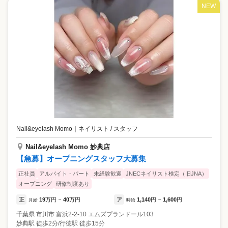
NEW
Nail&eyelash Momo
｜
ネイリスト / スタッフ
Nail&eyelash Momo 妙典店
【急募】オープニングスタッフ大募集
正社員
アルバイト・パート
未経験歓迎
JNECネイリスト検定（旧JNA）
オープニング
研修制度あり
正
19
万円
40
万円
ア
1,140
円
1,600
円
月給
~
時給
~
千葉県
市川市
富浜2-2-10 エムズプランドール103
妙典駅 徒歩2分/行徳駅 徒歩15分