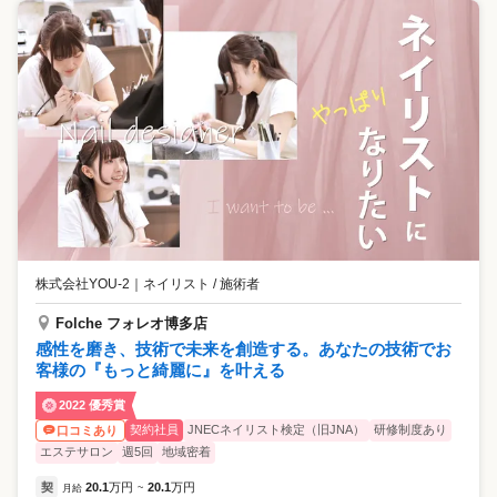
株式会社YOU-2
｜
ネイリスト / 施術者
Folche フォレオ博多店
感性を磨き、技術で未来を創造する。あなたの技術でお
客様の『もっと綺麗に』を叶える
2022 優秀賞
契約社員
JNECネイリスト検定（旧JNA）
研修制度あり
口コミあり
エステサロン
週5回
地域密着
契
20.1
万円
20.1
万円
月給
~