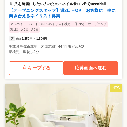
爪を綺麗にしたい人のためのネイルサロンR.QueenNail~
【オープニングスタッフ】週2日～OK｜お客様に丁寧に
向き合えるネイリスト募集
アルバイト・パート
JNECネイリスト検定（旧JNA）
オープニング
週1回
週5回
週6回
ア
1,150
円
1,300
円
時給
~
千葉県
千葉市花見川区
南花園1-44-11 玉ビル202
新検見川駅 徒歩3分
キープする
応募画面へ進む
NEW