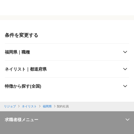
役職・採用対象
JR西日本
雇用形態
JR九州
条件を変更する
施設形態
西日本鉄道
福岡県｜職種
客層
甘木鉄道
ネイリスト｜都道府県
出勤日数
平成筑豊鉄道
特徴から探す(全国)
休日
福岡市交通局
リジョブ
ネイリスト
福岡県
契約社員
勤務体制
北九州高速鉄道
求職者様メニュー
特徴
筑豊電気鉄道