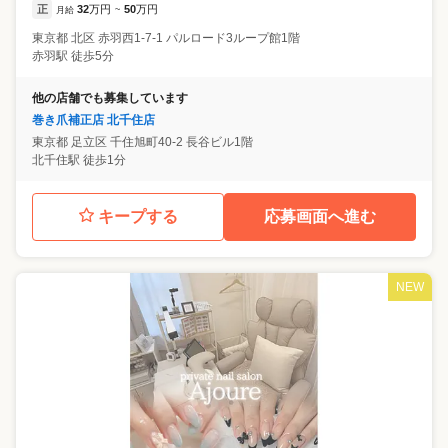
正
32
万円
50
万円
月給
~
東京都
北区
赤羽西1-7-1 パルロード3ループ館1階
赤羽駅 徒歩5分
他の店舗でも募集しています
巻き爪補正店 北千住店
東京都
足立区
千住旭町40-2 長谷ビル1階
北千住駅 徒歩1分
キープする
応募画面へ進む
NEW