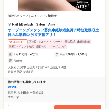
REVIAグループ
｜
ネイリスト / 施術者
Nail＆Eyelash Salon Amy
オープニングスタッフ募集◆経験者急募☆時短勤務◎土
日のみ勤務◎ 独立支援アリ！
正社員
アルバイト・パート
業務委託
未経験歓迎
口コミあり
JNECネイリスト検定（旧JNA）
オープニング
正
21
万円
40
万円
ア
1,300
円
2,300
円
月給
~
時給
~
委
完全歩合
大阪府
八尾市
山城町2丁目1-28 山城ビル1階
近鉄八尾駅 徒歩6分
他の店舗でも募集しています
REVIA
福岡県
大牟田市
一部町133
大牟田駅