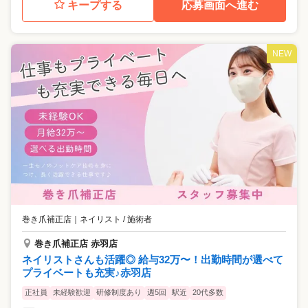
キープする
応募画面へ進む
NEW
巻き爪補正店
｜
ネイリスト / 施術者
巻き爪補正店 赤羽店
ネイリストさんも活躍◎ 給与32万〜！出勤時間が選べて
プライベートも充実♪赤羽店
正社員
未経験歓迎
研修制度あり
週5回
駅近
20代多数