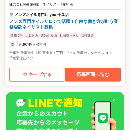
株式会社you group
｜
ネイリスト / 施術者
メンズネイル専門店 you 千葉店
メンズ専門ネイルサロンで活躍！自由な働き方が叶う業
務委託ネイリスト募集
業務委託
土日休み
週5回
駅近
社員登用あり
日曜休み
委
20
万円
40
万円
月給
~
千葉県
千葉市中央区
富士見１丁目１３−９ 千葉センタービル ４Ｂ
千葉駅 徒歩6分
キープする
応募画面へ進む