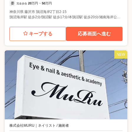
委
20
万円
50
万円
完全歩合
~
神奈川県
藤沢市
鵠沼海岸2丁目2-15
鵠沼海岸駅 徒歩2分/鵠沼駅 徒歩17分/本鵠沼駅 徒歩20分/湘南海岸公園駅 徒歩20分
キープする
応募画面へ進む
NEW
株式会社MURU
｜
ネイリスト / 施術者