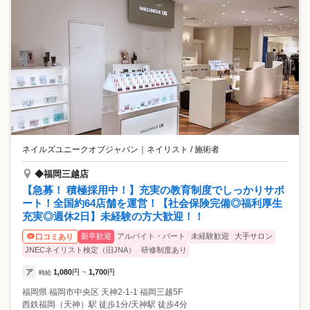
ネイルズユニークオブジャパン
｜
ネイリスト / 施術者
◆福岡三越店
【急募！ 積極採用中！】充実の教育制度でしっかりサポ
ート！全国約64店舗を運営！【社会保険完備◎福利厚生
充実◎週休2日】未経験の方大歓迎！！
新卒歓迎
アルバイト・パート
未経験歓迎
大手サロン
口コミあり
JNECネイリスト検定（旧JNA）
研修制度あり
ア
1,080
円
1,700
円
時給
~
福岡県
福岡市中央区
天神2-1-1 福岡三越5F
西鉄福岡（天神）駅 徒歩1分/天神駅 徒歩4分