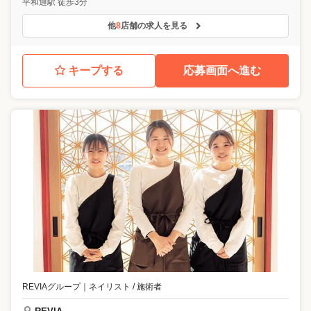
平和通駅 徒歩3分
他
8
店舗の求人を見る
キープする
応募画面へ進む
REVIAグループ
｜
ネイリスト / 施術者