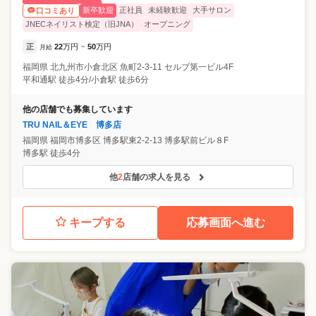
新卒歓迎
正社員
未経験歓迎
大手サロン
口コミあり
JNECネイリスト検定（旧JNA）
オープニング
正
22
万円
50
万円
月給
~
福岡県
北九州市小倉北区
魚町2-3-11 セルブ第一ビル4F
平和通駅 徒歩4分/小倉駅 徒歩6分
他の店舗でも募集しています
TRU NAIL＆EYE 博多店
福岡県
福岡市博多区
博多駅東2-2-13 博多駅前ビル８F
博多駅 徒歩4分
他
2
店舗の求人を見る
キープする
応募画面へ進む