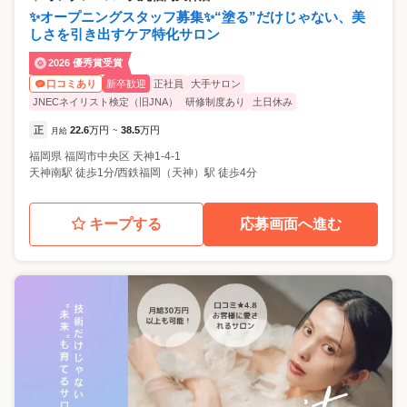
✨オープニングスタッフ募集✨“塗る”だけじゃない、美
しさを引き出すケア特化サロン
2026 優秀賞受賞
新卒歓迎
正社員
大手サロン
口コミあり
JNECネイリスト検定（旧JNA）
研修制度あり
土日休み
正
22.6
万円
38.5
万円
月給
~
福岡県
福岡市中央区
天神1-4-1
天神南駅 徒歩1分/西鉄福岡（天神）駅 徒歩4分
キープする
応募画面へ進む