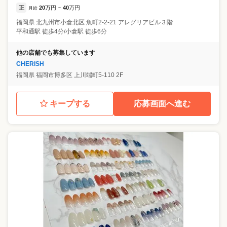
正
20
万円
40
万円
月給
~
福岡県
北九州市小倉北区
魚町2-2-21 アレグリアビル３階
平和通駅 徒歩4分/小倉駅 徒歩6分
他の店舗でも募集しています
CHERISH
福岡県
福岡市博多区
上川端町5-110 2F
キープする
応募画面へ進む