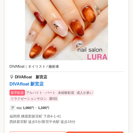
DIVAfloat
｜
ネイリスト / 施術者
DIVAfloat 新宮店
DIVAfloat 新宮店
新卒歓迎
アルバイト・パート
未経験歓迎
成人が多い
リラクゼーションサロン
週5回
ア
1,060
円
1,100
円
時給
~
福岡県
糟屋郡新宮町
下府4-1-41
西鉄新宮駅 徒歩5分/新宮中央駅 徒歩16分