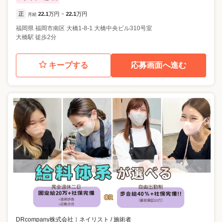
正
22.1
万円
22.1
万円
月給
~
福岡県
福岡市南区
大橋1-8-1 大橋中央ビル310号室
大橋駅 徒歩2分
キープする
応募画面へ進む
DRcompany株式会社
｜
ネイリスト / 施術者