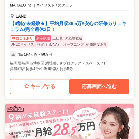
MAHALO inc.
｜
ネイリスト / スタッフ
LAND
【8割が未経験★】平均月収36.5万‼安心の研修カリュキ
ュラム/完全週休2日！
新卒歓迎
正社員
未経験歓迎
口コミあり
JNECネイリスト検定（旧JNA）
オープニング
研修制度あり
正
19.4
万円
50
万円
月給
~
福岡県
福岡市博多区
綱場町6⁻9 プログレス・スペース７F
呉服町駅 徒歩4分/中洲川端駅 徒歩5分
キープする
応募画面へ進む