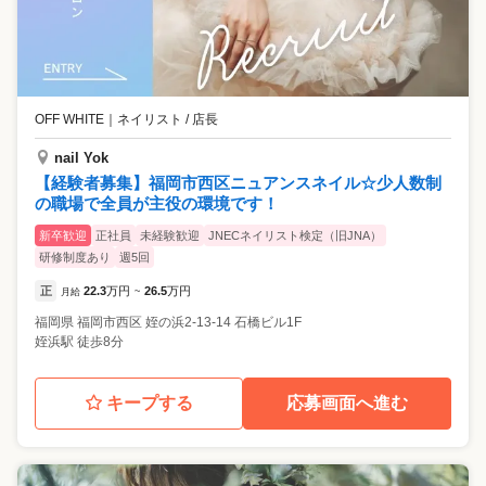
OFF WHITE
｜
ネイリスト / 店長
nail Yok
【経験者募集】福岡市西区ニュアンスネイル☆少人数制
の職場で全員が主役の環境です！
新卒歓迎
正社員
未経験歓迎
JNECネイリスト検定（旧JNA）
研修制度あり
週5回
正
22.3
万円
26.5
万円
月給
~
福岡県
福岡市西区
姪の浜2-13-14 石橋ビル1F
姪浜駅 徒歩8分
キープする
応募画面へ進む