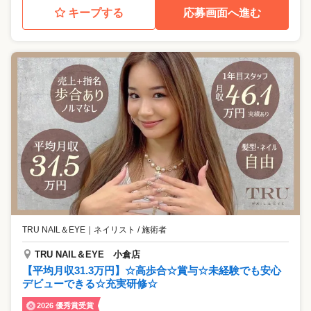
キープする
応募画面へ進む
TRU NAIL＆EYE
｜
ネイリスト / 施術者
TRU NAIL＆EYE 小倉店
【平均月収31.3万円】☆高歩合☆賞与☆未経験でも安心
デビューできる☆充実研修☆
2026 優秀賞受賞