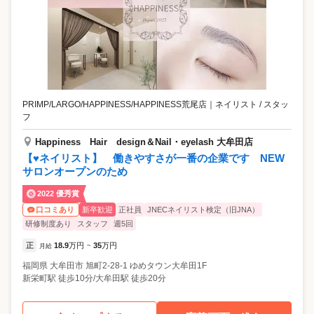
ートも大切にしながら働けます。 ⭐1カ月のお休みが選べる 「月8日休
み」「月9～10日休み」。どちらでも好きな勤務体系が選べます。もち
ろん途中で変更もOK！ライフスタイルに合わせた働き方を実現できま
す。 ⭐入社3年目の先輩が語る、オングレースの魅力 前職では昇給やキ
ャリアアップがなく、将来に漠然とした不安がありました。オングレー
スでは実力や頑張りに応じて昇給・昇格が当たり前で、私もアシスタン
トチーフに昇格できました！ お客様の層としては、年齢と共に手の甲の
シワ・シミなどが気になり、ケアをしたいと来店される方が多いです
PRIMP/LARGO/HAPPINESS/HAPPINESS荒尾店
｜
ネイリスト / スタッ
ね。ネイルサロンというより、手元を含めたケアが目的の方が多く、
フ
「爪を育てたい」「仕事柄ネイルはできないが、せめてキレイに見せた
い」という方もいらっしゃいます。 そういったお悩みを持つお客様に、
Happiness Hair design＆Nail・eyelash 大牟田店
「あなたに施術してもらった後、出先で手元を褒められたの」と嬉しそ
【♥ネイリスト】 働きやすさが一番の企業です NEW
うに報告していただいた時は、本当に嬉しかったですね。百貨店内に展
サロンオープンのため
開していることもあって、穏やかで優しいお客様が多いです。 産育休や
キャリアチェンジなどの制度も豊富なため、今後結婚や子育てなどを経
2022 優秀賞
て、ライフステージが変わってもこの仕事を続けたいです！
新卒歓迎
正社員
JNECネイリスト検定（旧JNA）
口コミあり
研修制度あり
スタッフ
週5回
正
18.9
万円
35
万円
月給
~
福岡県
大牟田市
旭町2-28-1 ゆめタウン大牟田1F
新栄町駅 徒歩10分/大牟田駅 徒歩20分