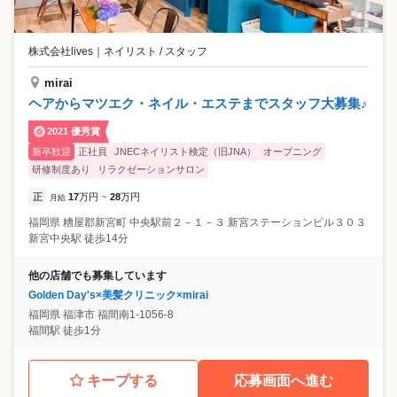
株式会社lives
｜
ネイリスト / スタッフ
mirai
ヘアからマツエク・ネイル・エステまでスタッフ大募集♪
2021 優秀賞
新卒歓迎
正社員
JNECネイリスト検定（旧JNA）
オープニング
研修制度あり
リラクゼーションサロン
正
17
万円
28
万円
月給
~
福岡県
糟屋郡新宮町
中央駅前２－１－３ 新宮ステーションビル３０３
新宮中央駅 徒歩14分
他の店舗でも募集しています
Golden Day's×美髪クリニック×mirai
福岡県
福津市
福間南1-1056-8
福間駅 徒歩1分
キープする
応募画面へ進む