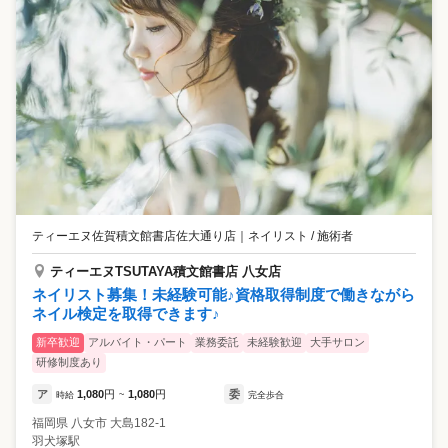
ティーエヌ佐賀積文館書店佐大通り店
｜
ネイリスト / 施術者
ティーエヌTSUTAYA積文館書店 八女店
ネイリスト募集！未経験可能♪資格取得制度で働きながら
ネイル検定を取得できます♪
新卒歓迎
アルバイト・パート
業務委託
未経験歓迎
大手サロン
研修制度あり
ア
1,080
円
1,080
円
委
時給
~
完全歩合
福岡県
八女市
大島182-1
羽犬塚駅