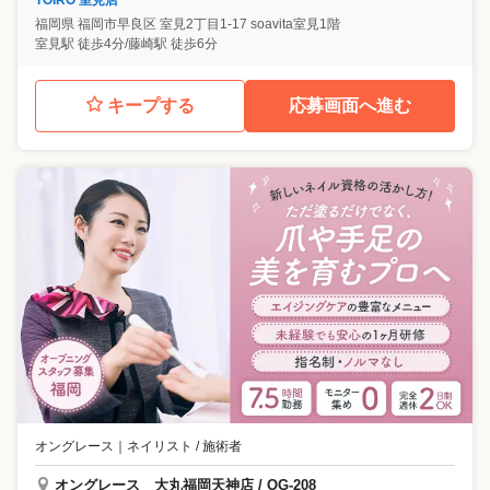
福岡県
福岡市早良区
室見2丁目1-17 soavita室見1階
室見駅 徒歩4分/藤崎駅 徒歩6分
キープする
応募画面へ進む
オングレース
｜
ネイリスト / 施術者
オングレース 大丸福岡天神店 / OG-208