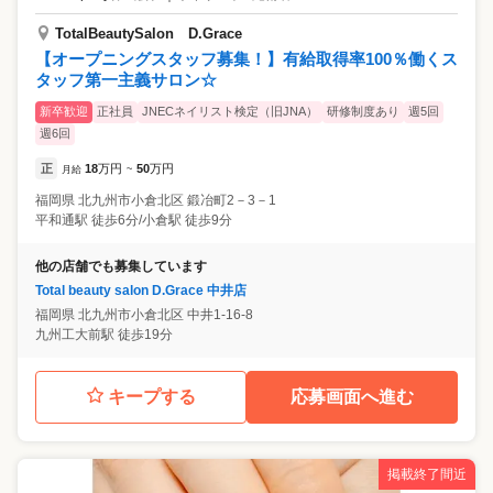
TotalBeautySalon D.Grace
【オープニングスタッフ募集！】有給取得率100％働くス
タッフ第一主義サロン☆
新卒歓迎
正社員
JNECネイリスト検定（旧JNA）
研修制度あり
週5回
週6回
正
18
万円
50
万円
月給
~
福岡県
北九州市小倉北区
鍛冶町2－3－1
平和通駅 徒歩6分/小倉駅 徒歩9分
他の店舗でも募集しています
Total beauty salon D.Grace 中井店
福岡県
北九州市小倉北区
中井1-16-8
九州工大前駅 徒歩19分
キープする
応募画面へ進む
掲載終了間近