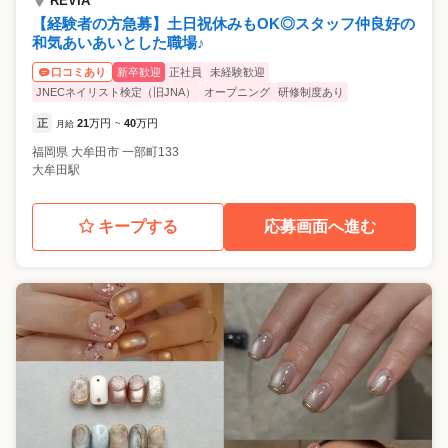
REVIA
【経験者の方急募】土日祝休みもOK◎スタッフ仲良好の
和気あいあいとした職場♪
新卒歓迎
正社員
未経験歓迎
口コミあり
JNECネイリスト検定（旧JNA）
オープニング
研修制度あり
正
21
万円
40
万円
月給
~
福岡県
大牟田市
一部町133
大牟田駅
キープする
応募画面へ進む