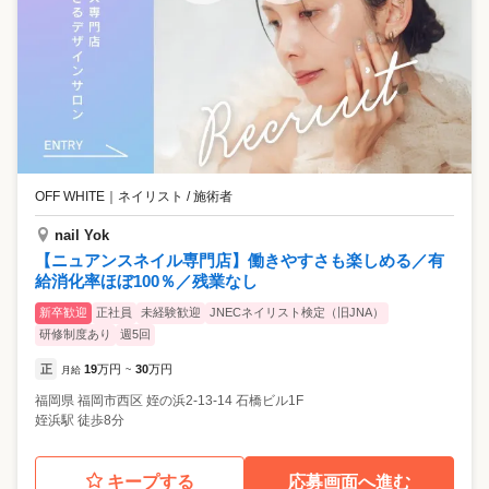
OFF WHITE
｜
ネイリスト / 施術者
nail Yok
【ニュアンスネイル専門店】働きやすさも楽しめる／有
給消化率ほぼ100％／残業なし
新卒歓迎
正社員
未経験歓迎
JNECネイリスト検定（旧JNA）
研修制度あり
週5回
正
19
万円
30
万円
月給
~
福岡県
福岡市西区
姪の浜2-13-14 石橋ビル1F
姪浜駅 徒歩8分
キープする
応募画面へ進む