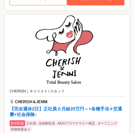
CHERISH
｜
ネイリスト / スタッフ
CHERISH＆JENNI
【完全週休2日】正社員☆月給20万円～+各種手当∔交通
費+社会保険♪
新卒歓迎
正社員
未経験歓迎
AEAJアロマテラピー検定
オープニング
研修制度あり