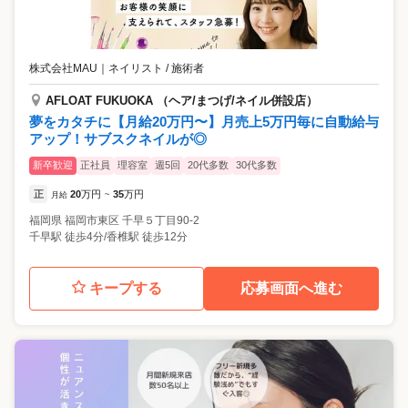
株式会社MAU
｜
ネイリスト / 施術者
AFLOAT FUKUOKA （ヘア/まつげ/ネイル併設店）
夢をカタチに【月給20万円〜】月売上5万円毎に自動給与
アップ！サブスクネイルが◎
新卒歓迎
正社員
理容室
週5回
20代多数
30代多数
正
20
万円
35
万円
月給
~
福岡県
福岡市東区
千早５丁目90-2
千早駅 徒歩4分/香椎駅 徒歩12分
キープする
応募画面へ進む