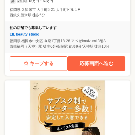
委
18
万円
50
万円
完全歩合
~
福岡県
久留米市
大手町5-21 大手町ビル１F
西鉄久留米駅 徒歩5分
他の店舗でも募集しています
EIL beauty studio
福岡県
福岡市中央区
今泉1丁目18-28 アペゼimaizumi 3階A
西鉄福岡（天神）駅 徒歩6分/薬院駅 徒歩9分/天神駅 徒歩10分
キープする
応募画面へ進む