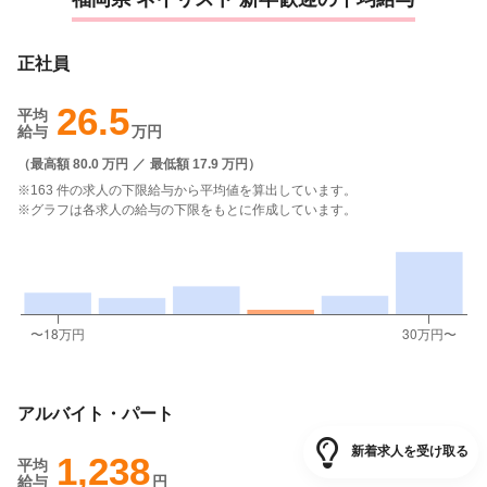
正社員
26.5
平均
給与
万円
（
最高額 80.0 万円
／
最低額 17.9 万円
）
※163 件の求人の下限給与から平均値を算出しています。
※グラフは各求人の給与の下限をもとに作成しています。
アルバイト・パート
新着求人を受け取る
1,238
平均
給与
円