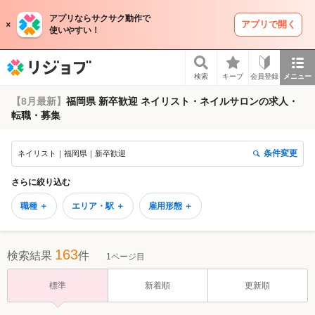
アプリならサクサク動作で
アプリで開く
使いやすい！
リジョブ
検索
キープ
会員登録
メニュー
【8月最新】
福岡県 新卒歓迎 ネイリスト・ネイルサロンの求人・
転職・募集
条件変更
ネイリスト｜福岡県｜新卒歓迎
さらに絞り込む
職種 ＋
エリア・駅 ＋
雇用形態 ＋
163
検索結果
件
1ページ目
標準
新着順
更新順