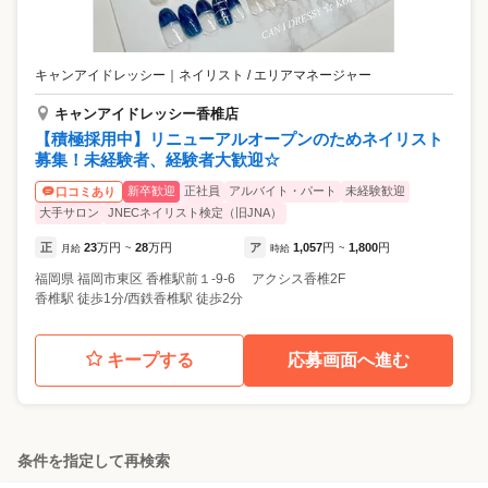
キャンアイドレッシー
｜
ネイリスト / エリアマネージャー
キャンアイドレッシー香椎店
【積極採用中】リニューアルオープンのためネイリスト
募集！未経験者、経験者大歓迎☆
新卒歓迎
正社員
アルバイト・パート
未経験歓迎
口コミあり
大手サロン
JNECネイリスト検定（旧JNA）
正
23
万円
28
万円
ア
1,057
円
1,800
円
月給
~
時給
~
福岡県
福岡市東区
香椎駅前１-9-6 アクシス香椎2F
香椎駅 徒歩1分/西鉄香椎駅 徒歩2分
キープする
応募画面へ進む
条件を指定して再検索