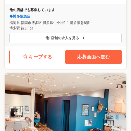
他の店舗でも募集しています
◆博多阪急店
福岡県
福岡市博多区
博多駅中央街1-1 博多阪急8階
博多駅 徒歩1分
他
1
店舗の求人を見る
キープする
応募画面へ進む