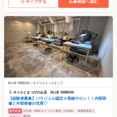
キープする
応募画面へ進む
BLUE RIBBON
｜
ネイリスト / スタッフ
ネイルとまつげのお店 BLUE RIBBON
【経験者募集】パラジェル認定☆登録サロン！！内部研
修と外部研修が充実♡
新卒歓迎
正社員
JNECネイリスト検定（旧JNA）
研修制度あり
スタッフ
週5回