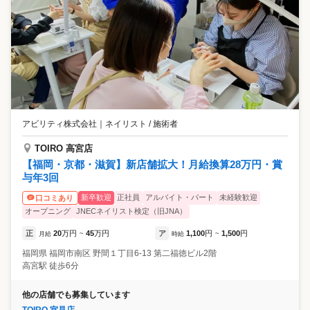
アビリティ株式会社
｜
ネイリスト / 施術者
TOIRO 高宮店
【福岡・京都・滋賀】新店舗拡大！月給換算28万円・賞
与年3回
新卒歓迎
正社員
アルバイト・パート
未経験歓迎
口コミあり
オープニング
JNECネイリスト検定（旧JNA）
正
20
万円
45
万円
ア
1,100
円
1,500
円
月給
~
時給
~
福岡県
福岡市南区
野間１丁目6-13 第二福徳ビル2階
高宮駅 徒歩6分
他の店舗でも募集しています
TOIRO 室見店