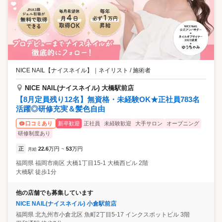
NICE NAIL【ナイスネイル】
｜
ネイリスト / 施術者
NICE NAIL(ナイスネイル) 大橋駅前店
【8月定員残り12名】無資格・未経験OK★正社員783名
活躍◎研修充実＆髪色自由
新卒歓迎
正社員
未経験歓迎
大手サロン
オープニング
口コミあり
研修制度あり
正
22.6
万円
53
万円
月給
~
福岡県
福岡市南区
大橋1丁目15-1 大橋西ビル 2階
大橋駅 徒歩1分
他の店舗でも募集しています
NICE NAIL(ナイスネイル) 小倉駅前店
福岡県
北九州市小倉北区
魚町2丁目5-17 インクスポットビル 3階