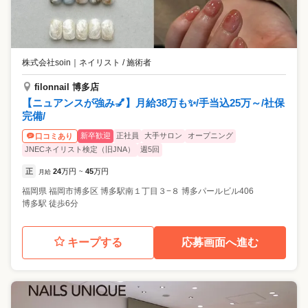
株式会社soin
｜
ネイリスト / 施術者
filonnail 博多店
【ニュアンスが強み💅】月給38万も✨/手当込25万～/社保
完備/
新卒歓迎
正社員
大手サロン
オープニング
口コミあり
JNECネイリスト検定（旧JNA）
週5回
正
24
万円
45
万円
月給
~
福岡県
福岡市博多区
博多駅南１丁目３−８ 博多パールビル406
博多駅 徒歩6分
キープする
応募画面へ進む