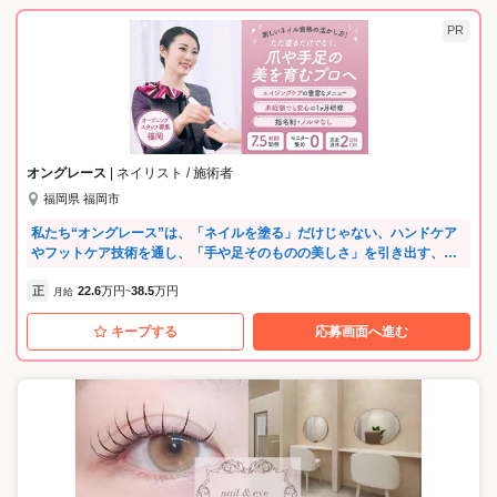
PR
オングレース
| ネイリスト / 施術者
福岡県 福岡市
私たち“オングレース”は、「ネイルを塗る」だけじゃない、ハンドケア
やフットケア技術を通し、「手や足そのものの美しさ」を引き出す、他
にはない特別なサロンです。 ⭐「ピアス」グループの安定性 当社は、
正
22.6
万円
38.5
万円
「デジャヴュ」「オペラ」「ハトムギ化粧水」など、ヒット商品を手掛
月給
~
ける大手化粧品メーカーピアスグループの一員です。人気ブランドを手
キープする
応募画面へ進む
掛ける安定企業だからこそ、充実した福利厚生をご用意しています。 ⭐
経験が浅くても、ブランクがあってもOK ネイリストの資格をお持ちで
あれば、実務経験やブランクは問いません。入社後は約3カ月間の研修を
通し、知識もスキルもしっかり身につけられます。 ⭐洗練された接客ス
キルが身につく 私たちのお店は、全て百貨店に展開しています。だから
こそ、施術のスキルだけでなく、高級感を感じられる接客の技術もしっ
かりレクチャーします。 ⭐オン・オフのメリハリよく活躍！ 施術は完全
予約制のため、残業は１カ月に45分程度。長時間の残業が発生すること
はありません。休日の研修や施術レクチャーなどもないため、プライベ