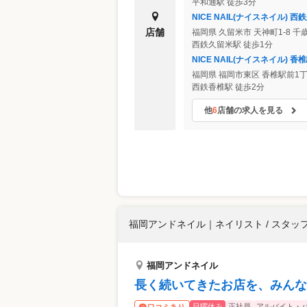
平和通駅 徒歩3分
NICE NAIL(ナイスネイル) 
店舗
福岡県
久留米市
天神町1-8 千
西鉄久留米駅 徒歩1分
NICE NAIL(ナイスネイル) 香
福岡県
福岡市東区
香椎駅前1丁
西鉄香椎駅 徒歩2分
他
6
店舗の求人を見る
福岡アンドネイル
｜
ネイリスト / スタッ
福岡アンドネイル
長く続いてきたお店を、みんな
日曜休み
正社員
アルバイト・
口コミあり