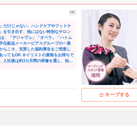
PR
る」だけじゃない、ハンドケアやフットケ
」を引き出す、他にはない特別なサロン
手化粧品メーカーピアスグループの一員
からこそ、充実した福利厚生をご用意し
。入社後は約3カ月間の研修を通し、知識
だからこそ、施術のスキルだけでなく、
ます。 ⭐オン・オフのメリ
残業は１カ月に45分程度。長時間の残業
や施術レクチャーなどもないため、プラ
キープする
体系が選べます。もちろん途中で変更も
入社3年目の先輩が語
キャリアアップがなく、将来に漠然とした
や頑張りに応じて昇給・昇格が当たり前
した！ お客様の層としては、年齢と共に
をしたいと来店される方が多いですね。
アが目的の方が多く、「爪を育てたい」