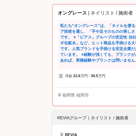
オングレース
| ネイリスト / 施術者
私たち“オングレース”は、「ネイルを塗
ア技術を通し、「手や足そのものの美しさ
です。 ⭐「ピアス」グループの安定性 当社は、「デジャヴュ」「オペラ」「ハトム
ギ化粧水」など、ヒット商品を手掛ける大
です。人気ブランドを手掛ける安定企業だ
ています。 ⭐経験が浅くても、ブランクがあってもOK ネイリストの資格をお持ちで
あれば、実務経験やブランクは問いません
もスキルもしっかり身につけられます。 ⭐洗練された接客スキルが身につく 私たち
のお店は、全て百貨店に展開しています。
月給
22.6
万円
38.5
万円
正
~
高級感を感じられる接客の技術もしっかりレクチャーし
ハリよく活躍！ 施術は完全予約制のため、
が発生することはありません。休日の研修
イベートも大切にしながら働けます。 ⭐1カ月のお休みが選べる 「月8日休み」「月
福岡県 福岡市
9～10日休み」。どちらでも好きな勤務
OK！ライフスタイルに合わせた働き方を実現できます。 ⭐
る、オングレースの魅力 前職では昇給や
REVIAグループ
｜
ネイリスト / 施術者
不安がありました。オングレースでは実力
で、私もアシスタントチーフに昇格できま
手の甲のシワ・シミなどが気になり、ケア
REVIA
ネイルサロンというより、手元を含めたケ