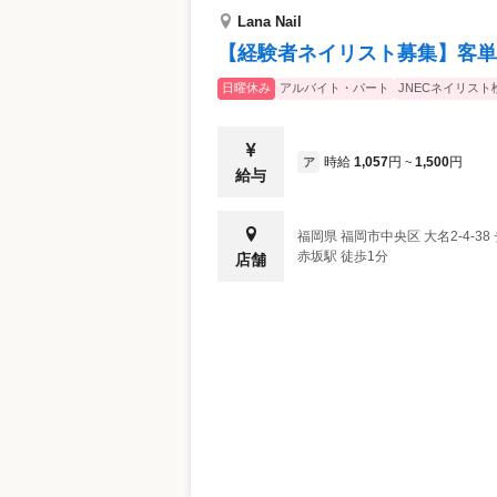
Lana Nail
【経験者ネイリスト募集】客単
日曜休み
アルバイト・パート
JNECネイリスト
時給
1,057
円
1,500
円
ア
~
給与
福岡県
福岡市中央区
大名2-4-3
赤坂駅 徒歩1分
店舗