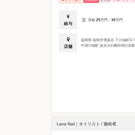
月給
25
万円
30
万円
正
~
給与
福岡県
福岡市博多区
下川端町8-
中洲川端駅 徒歩3分/櫛田神社前駅
店舗
Lana Nail
｜
ネイリスト / 施術者