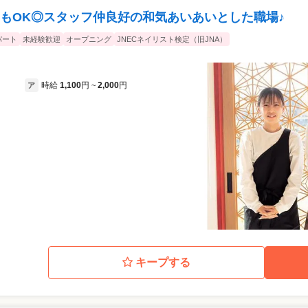
イに見せたい」という方もいらっしゃい
もOK◎スタッフ仲良好の和気あいあいとした職場♪
、「あなたに施術してもらった後、出先で
ていただいた時は、本当に嬉しかったで
パート
未経験歓迎
オープニング
JNECネイリスト検定（旧JNA）
て、穏やかで優しいお客様が多いです。
富なため、今後結婚や子育てなどを経
を続けたいです！
時給
1,100
円
2,000
円
ア
~
キープする