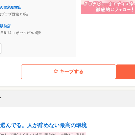
西鉄久留米駅前店
歳プラザ西館 B1階
椎駅前店
目8-14 エポックビル 4階
キープする
フ
選んでる。人が辞めない最高の環境
パート
JNECネイリスト検定（旧JNA）
土日休み
週1回