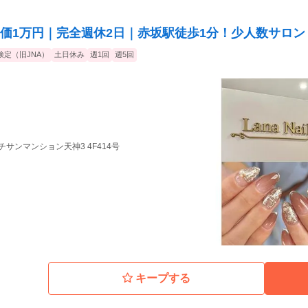
価1万円｜完全週休2日｜赤坂駅徒歩1分！少人数サロン
検定（旧JNA）
土日休み
週1回
週5回
8 チサンマンション天神3 4F414号
キープする