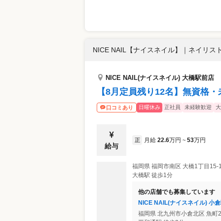
NICE NAIL【ナイスネイル】
｜
ネイリスト
NICE NAIL(ナイスネイル) 大橋駅前店
【8月定員残り12名】無資格・
日曜休み
正社員
未経験歓迎
大
口コミあり
月給
22.6
万円
53
万円
正
~
給与
福岡県
福岡市南区
大橋1丁目15-
大橋駅 徒歩1分
他の店舗でも募集しています
NICE NAIL(ナイスネイル) 小
福岡県
北九州市小倉北区
魚町2