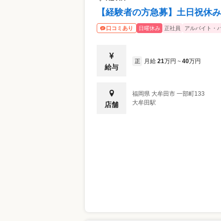
「仕事柄ネイルはできないが、せめてキレ
【経験者の方急募】土日祝休み
ます。 そういったお悩みを持つお客様に
手元を褒められたの」と嬉しそうに報告し
日曜休み
正社員
アルバイト・
口コミあり
すね。百貨店内に展開していることもあっ
産育休やキャリアチェンジなどの制度も豊
て、ライフステージが変わってもこの仕事
月給
21
万円
40
万円
正
~
給与
福岡県
大牟田市
一部町133
大牟田駅
店舗