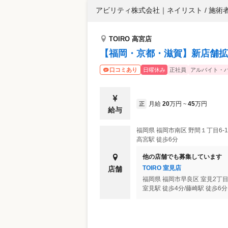
アビリティ株式会社
｜
ネイリスト / 施術
TOIRO 高宮店
【福岡・京都・滋賀】新店舗拡
日曜休み
正社員
アルバイト・
口コミあり
月給
20
万円
45
万円
正
~
給与
福岡県
福岡市南区
野間１丁目6-
高宮駅 徒歩6分
他の店舗でも募集しています
TOIRO 室見店
店舗
福岡県
福岡市早良区
室見2丁目1
室見駅 徒歩4分/藤崎駅 徒歩6分