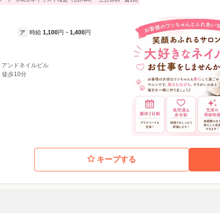
時給
1,100
円
1,400
円
ア
~
7 アンドネイルビル
 徒歩10分
キープする