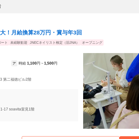
者
大！月給換算28万円・賞与年3回
パート
未経験歓迎
JNECネイリスト検定（旧JNA）
オープニング
時給
1,100
円
1,500
円
ア
~
13 第二福徳ビル2階
-17 soavita室見1階