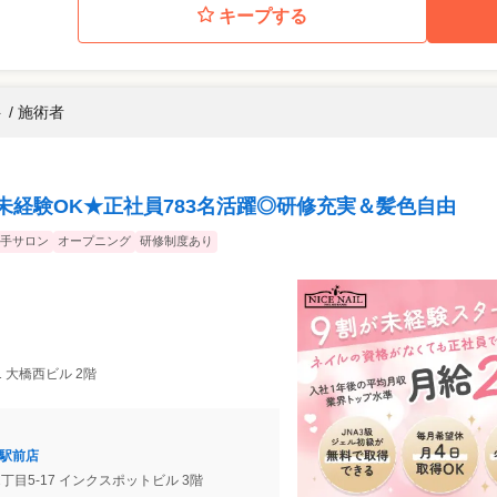
キープする
 / 施術者
未経験OK★正社員783名活躍◎研修充実＆髪色自由
手サロン
オープニング
研修制度あり
1 大橋西ビル 2階
倉駅前店
丁目5-17 インクスポットビル 3階