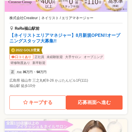
株式会社Createur
｜
ネイリスト / エリアマネージャー
ReRe福山駅前
【ネイリストエリアマネジャー】8月新規OPEN!!オープ
ニングスタッフ大募集!!
2022 GOLD受賞
正社員
未経験歓迎
大手サロン
オープニング
口コミあり
研修制度あり
新卒歓迎
正
35
万円
50
万円
月給
~
広島県
福山市
三之丸町8-26 かぶたんビル1F(111)
福山駅 徒歩10分
キープする
応募画面へ進む