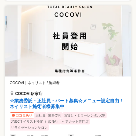
COCOVI
｜
ネイリスト / 施術者
COCOVI駅家店
☆業務委託・正社員・パート募集☆メニュー設定自由！
ネイリスト施術者様募集中
正社員
業務委託
面貸し・ミラーレンタルOK
口コミあり
JNECネイリスト検定（旧JNA）
ヘアカット専門店
リラクゼーションサロン