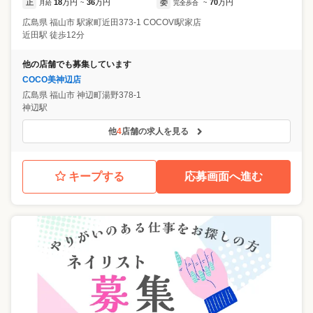
正
18
万円
36
万円
委
70
万円
月給
~
完全歩合
~
広島県
福山市
駅家町近田373-1 COCOVI駅家店
近田駅 徒歩12分
他の店舗でも募集しています
COCO美神辺店
広島県
福山市
神辺町湯野378-1
神辺駅
他
4
店舗の求人を見る
キープする
応募画面へ進む