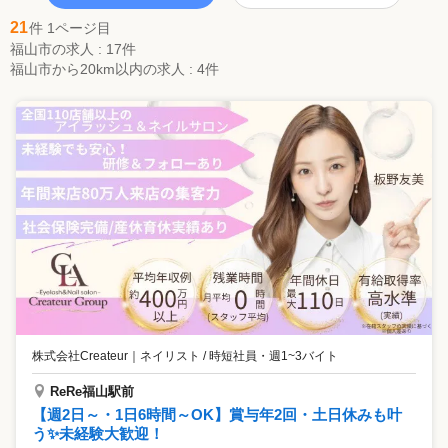
21
件 1ページ目
福山市の求人 : 17件
福山市から20km以内の求人 : 4件
株式会社Createur
｜
ネイリスト / 時短社員・週1~3バイト
ReRe福山駅前
【週2日～・1日6時間～OK】賞与年2回・土日休みも叶
う✨未経験大歓迎！