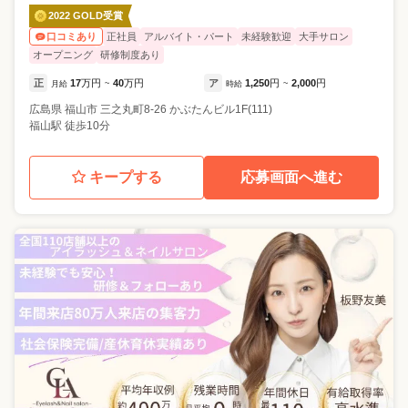
2022 GOLD受賞
正社員
アルバイト・パート
未経験歓迎
大手サロン
口コミあり
オープニング
研修制度あり
正
17
万円
40
万円
ア
1,250
円
2,000
円
月給
~
時給
~
広島県
福山市
三之丸町8-26 かぶたんビル1F(111)
福山駅 徒歩10分
キープする
応募画面へ進む