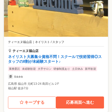
ティーエヌ福山店
｜
ネイリスト / スタッフ
ティーエヌ福山店
ネイリスト大募集☆資格不問！スクールで技術習得◎ス
タッフの8割が未経験スタート♪
業務委託
未経験歓迎
大手サロン
研修制度あり
土日休み
新卒歓迎
委
完全歩合
広島県
福山市
元町13-24 島田ビル２F
福山駅 徒歩7分
キープする
応募画面へ進む