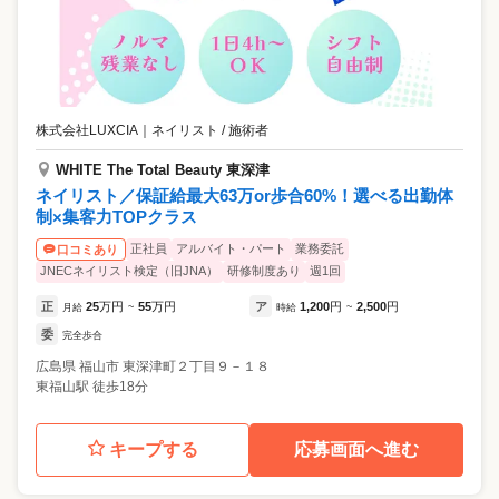
株式会社LUXCIA
｜
ネイリスト / 施術者
WHITE The Total Beauty 東深津
ネイリスト／保証給最大63万or歩合60%！選べる出勤体
制×集客力TOPクラス
正社員
アルバイト・パート
業務委託
口コミあり
JNECネイリスト検定（旧JNA）
研修制度あり
週1回
正
25
万円
55
万円
ア
1,200
円
2,500
円
月給
~
時給
~
委
完全歩合
広島県
福山市
東深津町２丁目９－１８
東福山駅 徒歩18分
キープする
応募画面へ進む