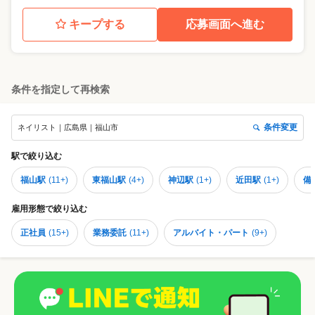
キープする
応募画面へ進む
条件を指定して再検索
条件変更
ネイリスト｜広島県｜福山市
駅
で絞り込む
福山駅
(
11+
)
東福山駅
(
4+
)
神辺駅
(
1+
)
近田駅
(
1+
)
備
雇用形態
で絞り込む
正社員
(
15+
)
業務委託
(
11+
)
アルバイト・パート
(
9+
)