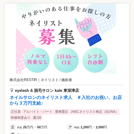
株式会社RESTIR
｜
ネイリスト / 施術者
eyelash & 脱毛サロン kate 東深津店
ネイルサロンのネイリスト求人 ＃入社のお祝い、お店
から３万円支給♪
正社員
アルバイト・パート
業務委託
JNECネイリスト検定（旧JNA）
研修制度あり
週1回
正
25
万円
50
万円
ア
1,200
円
2,500
円
月給
~
時給
~