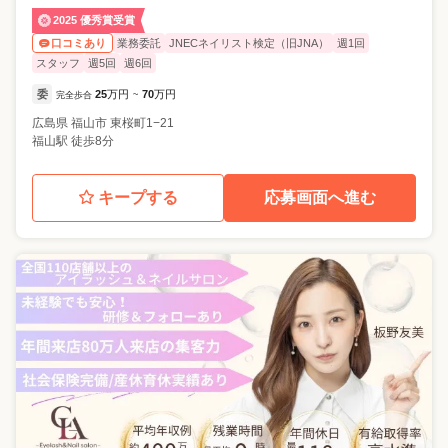
2025 優秀賞受賞
業務委託
JNECネイリスト検定（旧JNA）
週1回
口コミあり
スタッフ
週5回
週6回
委
25
万円
70
万円
完全歩合
~
広島県
福山市
東桜町1−21
福山駅 徒歩8分
キープする
応募画面へ進む