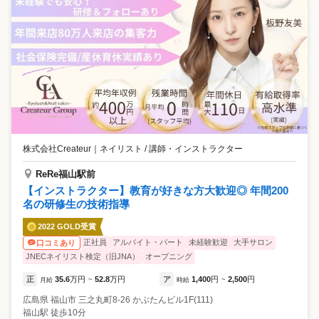
株式会社Createur
｜
ネイリスト / 講師・インストラクター
ReRe福山駅前
【インストラクター】教育が好きな方大歓迎◎ 年間200
名の研修生の技術指導
2022 GOLD受賞
正社員
アルバイト・パート
未経験歓迎
大手サロン
口コミあり
JNECネイリスト検定（旧JNA）
オープニング
正
35.6
万円
52.8
万円
ア
1,400
円
2,500
円
月給
~
時給
~
広島県
福山市
三之丸町8-26 かぶたんビル1F(111)
福山駅 徒歩10分