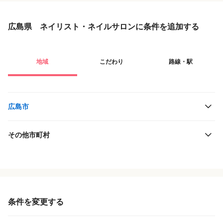
広島県 ネイリスト・ネイルサロンに条件を追加する
地域
こだわり
路線・駅
広島市
その他市町村
役職・採用対象
JR西日本
雇用形態
井原鉄道
条件を変更する
施設形態
広島高速交通