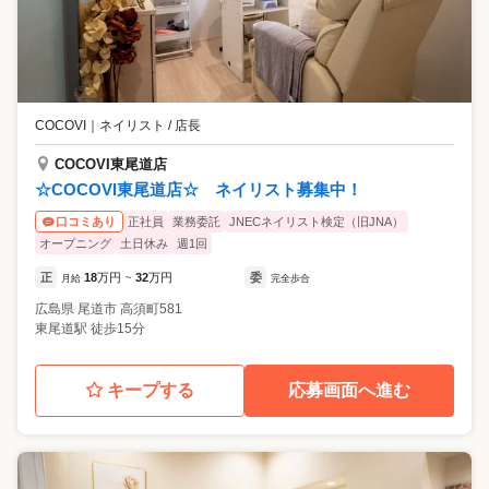
COCOVI
｜
ネイリスト / 店長
COCOVI東尾道店
☆COCOVI東尾道店☆ ネイリスト募集中！
正社員
業務委託
JNECネイリスト検定（旧JNA）
口コミあり
オープニング
土日休み
週1回
正
18
万円
32
万円
委
月給
~
完全歩合
広島県
尾道市
高須町581
東尾道駅 徒歩15分
キープする
応募画面へ進む