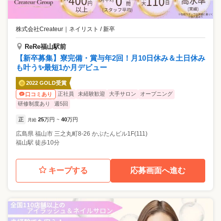
株式会社Createur
｜
ネイリスト / 新卒
ReRe福山駅前
【新卒募集】寮完備・賞与年2回！月10日休み＆土日休み
も叶う✨最短1か月デビュー
2022 GOLD受賞
正社員
未経験歓迎
大手サロン
オープニング
口コミあり
研修制度あり
週5回
正
25
万円
40
万円
月給
~
広島県
福山市
三之丸町8-26 かぶたんビル1F(111)
福山駅 徒歩10分
キープする
応募画面へ進む