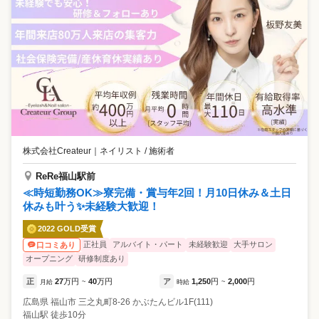
株式会社Createur
｜
ネイリスト / 施術者
ReRe福山駅前
≪時短勤務OK≫寮完備・賞与年2回！月10日休み＆土日
休みも叶う✨未経験大歓迎！
2022 GOLD受賞
正社員
アルバイト・パート
未経験歓迎
大手サロン
口コミあり
オープニング
研修制度あり
正
27
万円
40
万円
ア
1,250
円
2,000
円
月給
~
時給
~
広島県
福山市
三之丸町8-26 かぶたんビル1F(111)
福山駅 徒歩10分