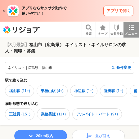
アプリならサクサク動作で
アプリで開く
使いやすい！
リジョブ
検索
キープ
会員登録
メニュー
【8月最新】
福山市（広島県） ネイリスト・ネイルサロンの求
人・転職・募集
条件変更
ネイリスト｜広島県｜福山市
駅
で絞り込む
福山駅
(
11+
)
東福山駅
(
4+
)
神辺駅
(
1+
)
近田駅
(
1+
)
備
雇用形態
で絞り込む
正社員
(
15+
)
業務委託
(
11+
)
アルバイト・パート
(
9+
)
20km以内
並び替え