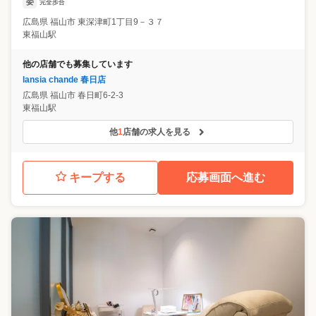
委
完全歩合
広島県
福山市
東深津町1丁目9－３７
東福山駅
他の店舗でも募集しています
lansia chande 春日店
広島県
福山市
春日町6-2-3
東福山駅
他
1
店舗の求人を見る
キープする
応募画面へ進む