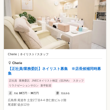
Cherie
｜
ネイリスト / スタッフ
Cherie
【正社員/業務委託】ネイリスト募集 ※店長候補同時募
集
正社員
業務委託
JNECネイリスト検定（旧JNA）
スタッフ
リラクゼーションサロン
新卒歓迎
正
18
万円
30
万円
委
月給
~
完全歩合
広島県
尾道市
土堂2丁目4-4 啓仁館ビル２階
尾道駅 徒歩12分