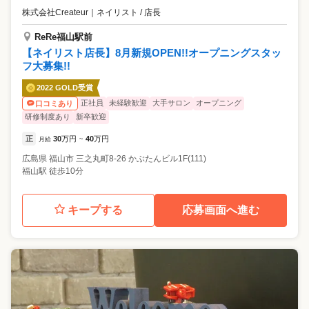
株式会社Createur
｜
ネイリスト / 店長
ReRe福山駅前
【ネイリスト店長】8月新規OPEN!!オープニングスタッ
フ大募集!!
2022 GOLD受賞
正社員
未経験歓迎
大手サロン
オープニング
口コミあり
研修制度あり
新卒歓迎
正
30
万円
40
万円
月給
~
広島県
福山市
三之丸町8-26 かぶたんビル1F(111)
福山駅 徒歩10分
キープする
応募画面へ進む