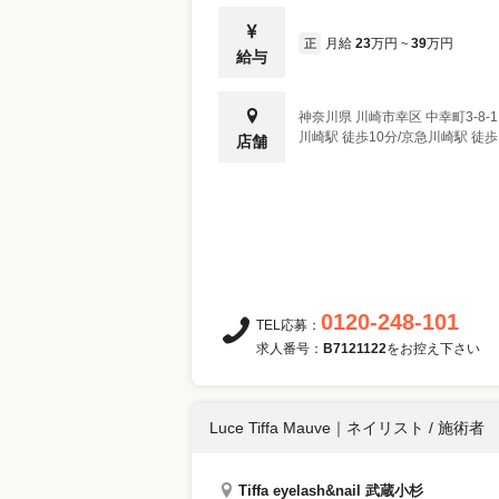
月給
23
万円
39
万円
正
~
給与
神奈川県
川崎市幸区
中幸町3-8-
川崎駅 徒歩10分/京急川崎駅 徒歩
店舗
0120-248-101
TEL応募：
求人番号：
B7121122
をお控え下さい
Luce Tiffa Mauve
｜
ネイリスト / 施術者
Tiffa eyelash&nail 武蔵小杉