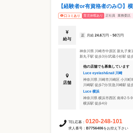
【経験者or有資格者のみ◎】
育児休暇あり
正社員
業務委託
口コミあり
月給
24.6
万円
50
万円
正
~
給与
神奈川県
川崎市中原区
新丸子東1-78
新丸子駅 徒歩3分/武蔵小杉駅 徒
他の店舗でも募集しています
Luce eyelash&nail 川崎
神奈川県
川崎市川崎区
小川町8
店舗
川崎駅 徒歩7分/京急川崎駅 徒
Luce 横浜
神奈川県
横浜市西区
南幸2-5-9
横浜駅 徒歩4分
0120-248-101
TEL応募：
求人番号：
B7756406
をお控え下さい