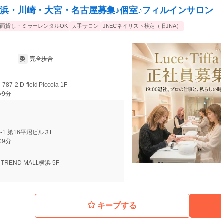
横浜・川崎・大宮・名古屋募集♪個室♪フィルインサロン
面貸し・ミラーレンタルOK
大手サロン
JNECネイリスト検定（旧JNA）
完全歩合
委
7-2 D-field Piccola 1F
歩9分
-1 第16平沼ビル３F
歩9分
 TREND MALL横浜 5F
キープする