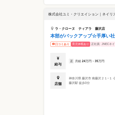
株式会社ユミ・クリエイション
｜
ネイリス
ラ・クローヌ ティアラ 藤沢店
本部がバックアップ☆手厚い社
育児休暇あり
正社員
JNECネ
口コミあり
月給
24
万円
35
万円
正
~
給与
神奈川県
藤沢市
南藤沢２１−１ 
藤沢駅 徒歩0分
店舗