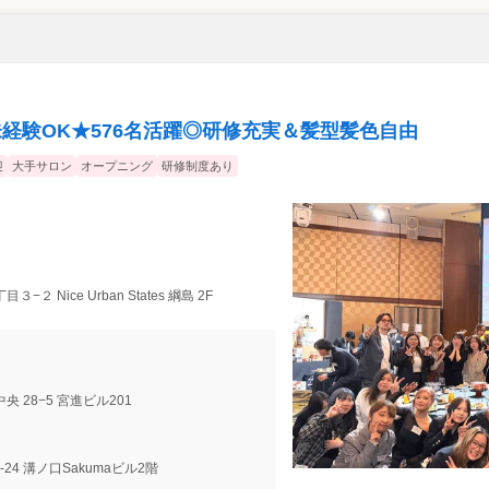
経験OK★576名活躍◎研修充実＆髪型髪色自由
迎
大手サロン
オープニング
研修制度あり
−２ Nice Urban States 綱島 2F
央 28−5 宮進ビル201
7-24 溝ノ口Sakumaビル2階