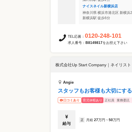
ナイスネイル新横浜店
神奈川県
横浜市港北区
新横浜2
新横浜駅 徒歩6分
0120-248-101
TEL応募：
求人番号：
B8149817
をお控え下さい
株式会社Up Start Company
｜
ネイリスト 
Angie
スタッフもお客様も大切にする
育児休暇あり
正社員
業務委託
口コミあり
月給
27
万円
50
万円
正
~
給与