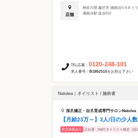
神奈川県
藤沢市
湘南台5-4-8 
湘南台駅 徒歩0分
店舗
0120-248-101
TEL応募：
求人番号：
B1862515
をお控え下さい
Natulea
｜
ネイリスト / 施術者
深爪矯正・自爪育成専門サロンNatulea
【月給23万～】3人/日の少
育児休暇あり
正社員
JNECネイリスト検定（旧J