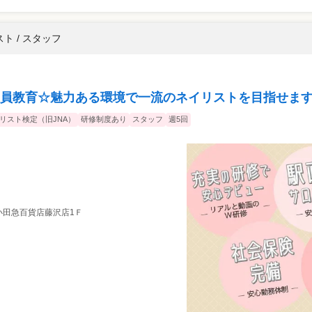
ト / スタッフ
員教育☆魅力ある環境で一流のネイリストを目指せま
イリスト検定（旧JNA）
研修制度あり
スタッフ
週5回
小田急百貨店藤沢店1Ｆ