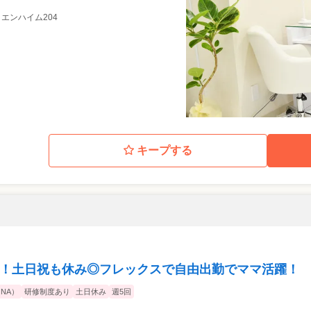
リリエンハイム204
キープする
人数！土日祝も休み◎フレックスで自由出勤でママ活躍！
NA）
研修制度あり
土日休み
週5回