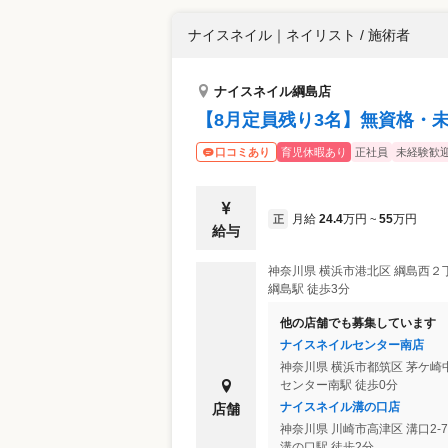
ナイスネイル
｜
ネイリスト / 施術者
ナイスネイル綱島店
【8月定員残り3名】無資格・未
育児休暇あり
正社員
未経験歓
口コミあり
月給
24.4
万円
55
万円
正
~
給与
神奈川県
横浜市港北区
綱島西２丁目３
綱島駅 徒歩3分
他の店舗でも募集しています
ナイスネイルセンター南店
神奈川県
横浜市都筑区
茅ケ崎中
センター南駅 徒歩0分
ナイスネイル溝の口店
店舗
神奈川県
川崎市高津区
溝口2-
溝の口駅 徒歩2分