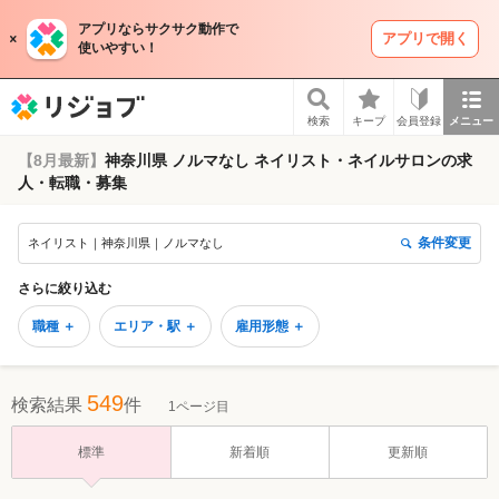
アプリならサクサク動作で
アプリで開く
使いやすい！
リジョブ
検索
キープ
会員登録
メニュー
【8月最新】
神奈川県 ノルマなし ネイリスト・ネイルサロンの求
人・転職・募集
条件変更
ネイリスト｜神奈川県｜ノルマなし
さらに絞り込む
職種 ＋
エリア・駅 ＋
雇用形態 ＋
549
検索結果
件
1ページ目
標準
新着順
更新順