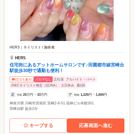
HERS
｜
ネイリスト / 施術者
HERS
住宅街にあるアットホームサロンです♪田園都市線宮崎台
駅徒歩30秒で通勤も便利！
ノルマなし
正社員
アルバイト・パート
口コミあり
JNECネイリスト検定（旧JNA）
土日休み
週1回
正
25
万円
33
万円
ア
1,225
円
1,600
円
月給
~
時給
~
神奈川県
川崎市宮前区
宮崎2-8-51 花林ビル本館301
宮崎台駅 徒歩2分
キープする
応募画面へ進む