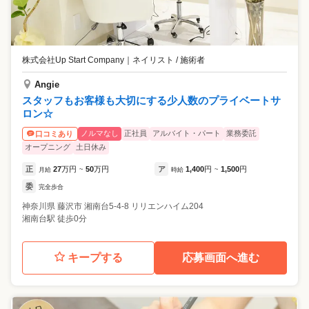
株式会社Up Start Company
｜
ネイリスト / 施術者
Angie
スタッフもお客様も大切にする少人数のプライベートサ
ロン☆
ノルマなし
正社員
アルバイト・パート
業務委託
口コミあり
オープニング
土日休み
正
27
万円
50
万円
ア
1,400
円
1,500
円
月給
~
時給
~
委
完全歩合
神奈川県
藤沢市
湘南台5-4-8 リリエンハイム204
湘南台駅 徒歩0分
キープする
応募画面へ進む