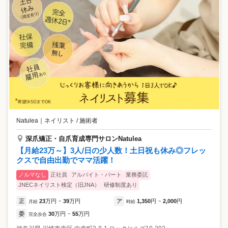
Natulea
｜
ネイリスト / 施術者
深爪矯正・自爪育成専門サロンNatulea
【月給23万～】3人/日の少人数！土日祝も休み◎フレッ
クスで自由出勤でママ活躍！
ノルマなし
正社員
アルバイト・パート
業務委託
JNECネイリスト検定（旧JNA）
研修制度あり
正
23
万円
39
万円
ア
1,350
円
2,000
円
月給
~
時給
~
委
30
万円
55
万円
完全歩合
~