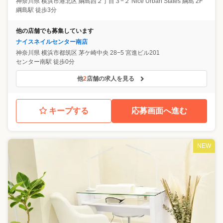
神奈川県
横浜市港北区
綱島西２丁目３−２ Nice Urban States 綱島 2F
綱島駅 徒歩3分
他の店舗でも募集しています
ナイスネイルセンター南店
神奈川県
横浜市都筑区
茅ケ崎中央 28−5 宮進ビル201
センター南駅 徒歩0分
他
2
店舗の求人を見る
キープする
応募画面へ進む
NEW