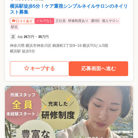
横浜駅徒歩5分！ケア重視シンプルネイルサロンのネイリ
スト募集
ノルマなし
正社員
研修制度あり
週5回
個人サロン
口コミあり
駅近
正
26
万円
35
万円
月給
~
神奈川県
横浜市神奈川区
鶴屋町2丁目9−16 横浜TOビル5階
横浜駅 徒歩5分
キープする
応募画面へ進む