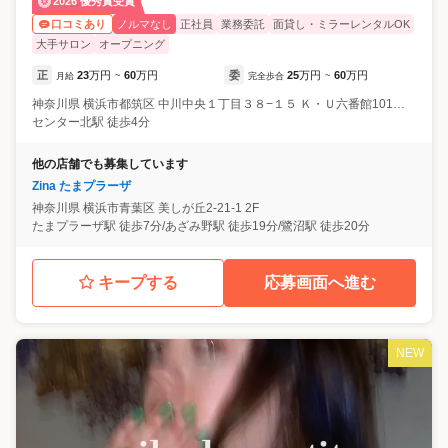
2026 優秀賞受賞
ノルマなし
正社員
業務委託
面貸し・ミラーレンタルOK
口コミあり
大手サロン
オープニング
正
23
万円
60
万円
委
25
万円
60
万円
月給
~
完全歩合
~
神奈川県
横浜市都筑区
中川中央１丁目３８−１５ Ｋ・Ｕ六番館101号室
センター北駅 徒歩4分
他の店舗でも募集しています
Zina たまプラーザ
神奈川県
横浜市青葉区
美しが丘2-21-1 2F
たまプラーザ駅 徒歩7分/あざみ野駅 徒歩19分/鷺沼駅 徒歩20分
キープする
応募画面へ進む
NEW