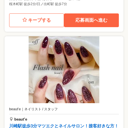
桜木町駅 徒歩2分/日ノ出町駅 徒歩7分
キープする
応募画面へ進む
beaut’e
｜
ネイリスト / スタッフ
beaut’e
川崎駅徒歩3分マツエクとネイルサロン！接客好きな方！