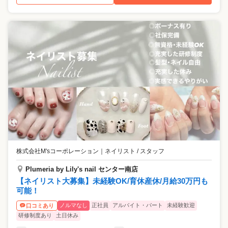
株式会社M'sコーポレーション
｜
ネイリスト / スタッフ
Plumeria by Lily's nail センター南店
【ネイリスト大募集】未経験OK/育休産休/月給30万円も
可能！
ノルマなし
正社員
アルバイト・パート
未経験歓迎
口コミあり
研修制度あり
土日休み