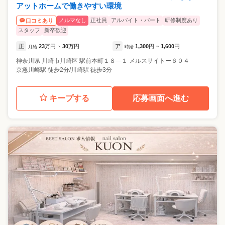
アットホームで働きやすい環境
ノルマなし
正社員
アルバイト・パート
研修制度あり
口コミあり
スタッフ
新卒歓迎
正
23
万円
30
万円
ア
1,300
円
1,600
円
月給
~
時給
~
神奈川県
川崎市川崎区
駅前本町１８―１ メルスサイトー６０４
京急川崎駅 徒歩2分/川崎駅 徒歩3分
キープする
応募画面へ進む