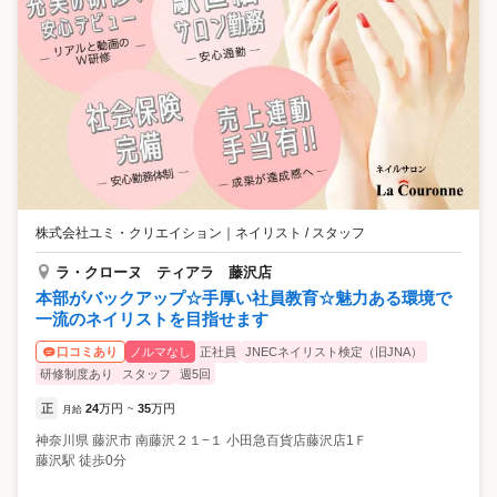
株式会社ユミ・クリエイション
｜
ネイリスト / スタッフ
ラ・クローヌ ティアラ 藤沢店
本部がバックアップ☆手厚い社員教育☆魅力ある環境で
一流のネイリストを目指せます
ノルマなし
正社員
JNECネイリスト検定（旧JNA）
口コミあり
研修制度あり
スタッフ
週5回
正
24
万円
35
万円
月給
~
神奈川県
藤沢市
南藤沢２１−１ 小田急百貨店藤沢店1Ｆ
藤沢駅 徒歩0分