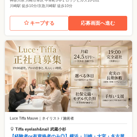
神奈川県
川崎市幸区
中幸町3-8-1 ロックヒルズ10-202
川崎駅 徒歩10分/京急川崎駅 徒歩10分
キープする
応募画面へ進む
Luce Tiffa Mauve
｜
ネイリスト / 施術者
Tiffa eyelash&nail 武蔵小杉
【経験者or有資格者のみ◎】横浜・川崎・大宮・名古屋