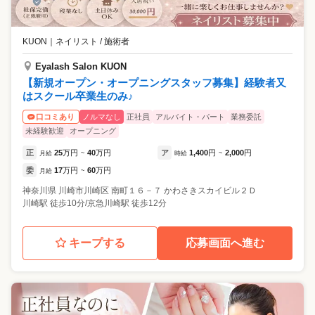
KUON
｜
ネイリスト / 施術者
Eyalash Salon KUON
【新規オープン・オープニングスタッフ募集】経験者又
はスクール卒業生のみ♪
ノルマなし
正社員
アルバイト・パート
業務委託
口コミあり
未経験歓迎
オープニング
正
25
万円
40
万円
ア
1,400
円
2,000
円
月給
~
時給
~
委
17
万円
60
万円
月給
~
神奈川県
川崎市川崎区
南町１６－７ かわさきスカイビル２Ｄ
川崎駅 徒歩10分/京急川崎駅 徒歩12分
キープする
応募画面へ進む