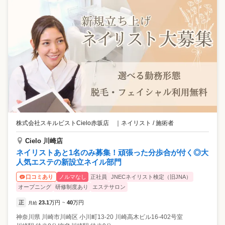
株式会社スキルビストCielo赤坂店
｜
ネイリスト / 施術者
Cielo 川崎店
ネイリストあと1名のみ募集！頑張った分歩合が付く◎大
人気エステの新設立ネイル部門
ノルマなし
正社員
JNECネイリスト検定（旧JNA）
口コミあり
オープニング
研修制度あり
エステサロン
正
23.1
万円
40
万円
月給
~
神奈川県
川崎市川崎区
小川町13-20 川崎高木ビル16-402号室