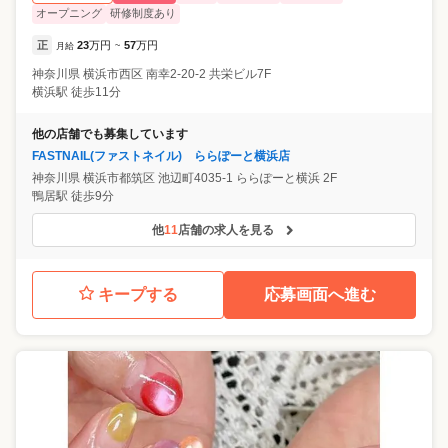
オープニング
研修制度あり
正
23
万円
57
万円
月給
~
神奈川県
横浜市西区
南幸2-20-2 共栄ビル7F
横浜駅 徒歩11分
他の店舗でも募集しています
FASTNAIL(ファストネイル) ららぽーと横浜店
神奈川県
横浜市都筑区
池辺町4035-1 ららぽーと横浜 2F
鴨居駅 徒歩9分
他
11
店舗の求人を見る
キープする
応募画面へ進む