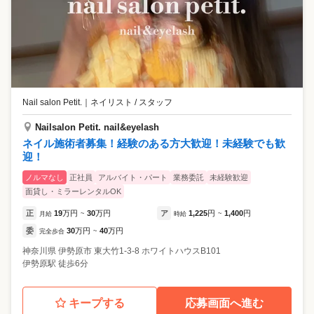
Nail salon Petit.
｜
ネイリスト / スタッフ
Nailsalon Petit. nail&eyelash
ネイル施術者募集！経験のある方大歓迎！未経験でも歓
迎！
ノルマなし
正社員
アルバイト・パート
業務委託
未経験歓迎
面貸し・ミラーレンタルOK
正
19
万円
30
万円
ア
1,225
円
1,400
円
月給
~
時給
~
委
30
万円
40
万円
完全歩合
~
神奈川県
伊勢原市
東大竹1-3-8 ホワイトハウスB101
伊勢原駅 徒歩6分
キープする
応募画面へ進む