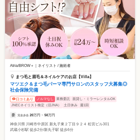
Atria/BROW＋
｜
ネイリスト / 施術者
まつ毛と眉毛＆ネイルケアのお店【Villa】
マツエク＆まつ毛パーマ専門サロンのスタッフ大募集◎
社会保険完備
ノルマなし
業務委託
面貸し・ミラーレンタルOK
口コミあり
JNECネイリスト検定（旧JNA）
土日休み
週1回
委
20
万円
50
万円
完全歩合
~
神奈川県
川崎市中原区
新丸子東２丁目９２４ 松宮ビル301
武蔵小杉駅 徒歩2分/新丸子駅 徒歩6分