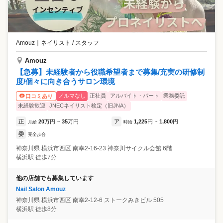
Amouz
｜
ネイリスト / スタッフ
Amouz
【急募】未経験者から役職希望者まで募集/充実の研修制
度/個々に向き合うサロン環境
ノルマなし
正社員
アルバイト・パート
業務委託
口コミあり
未経験歓迎
JNECネイリスト検定（旧JNA）
正
20
万円
35
万円
ア
1,225
円
1,800
円
月給
~
時給
~
委
完全歩合
神奈川県
横浜市西区
南幸2-16-23 神奈川サイクル会館 6階
横浜駅 徒歩7分
他の店舗でも募集しています
Nail Salon Amouz
神奈川県
横浜市西区
南幸2-12-6 ストークみきビル 505
横浜駅 徒歩8分