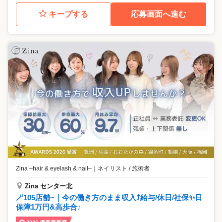
キープする
応募画面へ進む
Zina –hair & eyelash & nail–
｜
ネイリスト / 施術者
Zina センター北
🪄105店舗~｜今の働き方のまま収入⤴️給与/休日/社保✨日
保障1万円&高歩合♪