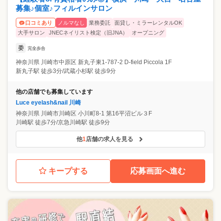
募集♪個室♪フィルインサロン
ノルマなし
業務委託
面貸し・ミラーレンタルOK
口コミあり
大手サロン
JNECネイリスト検定（旧JNA）
オープニング
委
完全歩合
神奈川県
川崎市中原区
新丸子東1-787-2 D-field Piccola 1F
新丸子駅 徒歩3分/武蔵小杉駅 徒歩9分
他の店舗でも募集しています
Luce eyelash&nail 川崎
神奈川県
川崎市川崎区
小川町8-1 第16平沼ビル３F
川崎駅 徒歩7分/京急川崎駅 徒歩9分
他
1
店舗の求人を見る
キープする
応募画面へ進む