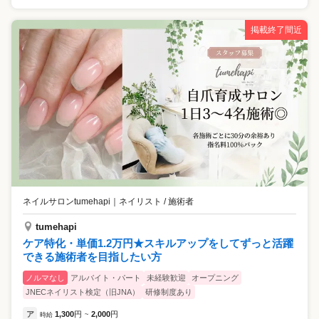
掲載終了間近
ネイルサロンtumehapi
｜
ネイリスト / 施術者
tumehapi
ケア特化・単価1.2万円★スキルアップをしてずっと活躍
できる施術者を目指したい方
ノルマなし
アルバイト・パート
未経験歓迎
オープニング
JNECネイリスト検定（旧JNA）
研修制度あり
ア
1,300
円
2,000
円
時給
~