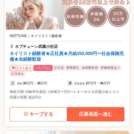
NEPTUNE
｜
ネイリスト / 施術者
ネプチューン武蔵小杉店
ネイリスト経験者★正社員★月給250,000円〜社会保険完
備★未経験歓迎
ノルマなし
正社員
業務委託
未経験歓迎
研修制度あり
口コミあり
土日休み
正
25
万円
35
万円
委
27
万円
45
万円
月給
~
完全歩合
~
神奈川県
川崎市中原区
小杉町3ー253ー1 オーガスタ武蔵小杉１０１
武蔵小杉駅 徒歩5分
キープする
応募画面へ進む