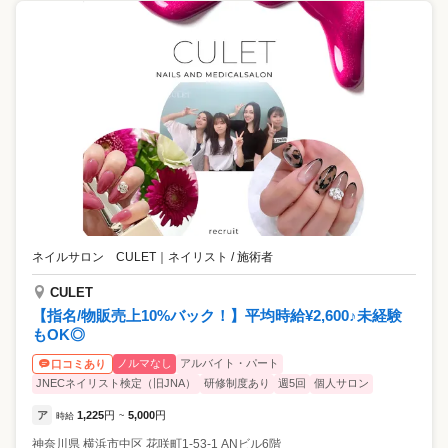
ネイルサロン CULET
｜
ネイリスト / 施術者
CULET
【指名/物販売上10%バック！】平均時給¥2,600♪未経験
もOK◎
ノルマなし
アルバイト・パート
口コミあり
JNECネイリスト検定（旧JNA）
研修制度あり
週5回
個人サロン
ア
1,225
円
5,000
円
時給
~
神奈川県
横浜市中区
花咲町1-53-1 ANビル6階