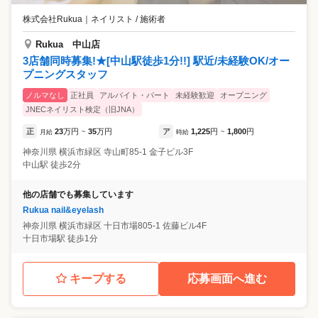
株式会社Rukua
｜
ネイリスト / 施術者
Rukua 中山店
3店舗同時募集!★[中山駅徒歩1分!!] 駅近/未経験OK/オー
プニングスタッフ
ノルマなし
正社員
アルバイト・パート
未経験歓迎
オープニング
JNECネイリスト検定（旧JNA）
正
23
万円
35
万円
ア
1,225
円
1,800
円
月給
~
時給
~
神奈川県
横浜市緑区
寺山町85-1 金子ビル3F
中山駅 徒歩2分
他の店舗でも募集しています
Rukua nail&eyelash
神奈川県
横浜市緑区
十日市場805-1 佐藤ビル4F
十日市場駅 徒歩1分
キープする
応募画面へ進む