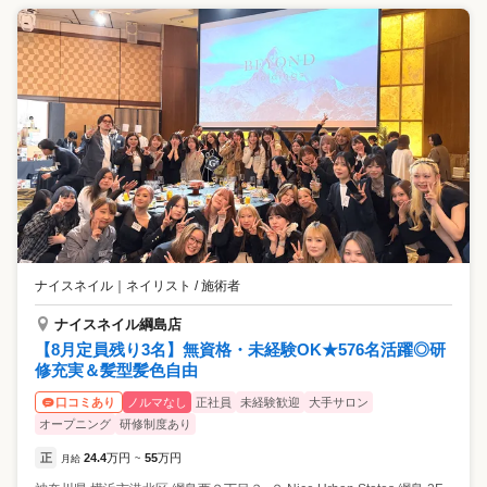
ナイスネイル
｜
ネイリスト / 施術者
ナイスネイル綱島店
【8月定員残り3名】無資格・未経験OK★576名活躍◎研
修充実＆髪型髪色自由
ノルマなし
正社員
未経験歓迎
大手サロン
口コミあり
オープニング
研修制度あり
正
24.4
万円
55
万円
月給
~