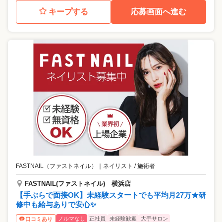
キープする
応募画面へ進む
FASTNAIL（ファストネイル）
｜
ネイリスト / 施術者
FASTNAIL(ファストネイル) 横浜店
【手ぶらで面接OK】未経験スタートでも平均月27万★研
修中も給与ありで安心✨
ノルマなし
正社員
未経験歓迎
大手サロン
口コミあり