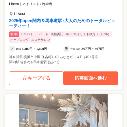
Libera
｜
ネイリスト / 施術者
Libera
2025年open関内＆馬車道駅♪大人のためのトータルビュ
ーティー！
週3回
アルバイト・パート
業務委託
JNECネイリスト検定（旧JNA）
オープニング
エステサロン
ア
1,300
円
1,600
円
委
24
万円
46
万円
時給
~
完全歩合
~
神奈川県
横浜市中区
住吉町4-49 みなとビル４F（401号室）
関内駅 徒歩2分/馬車道駅 徒歩5分
キープする
応募画面へ進む