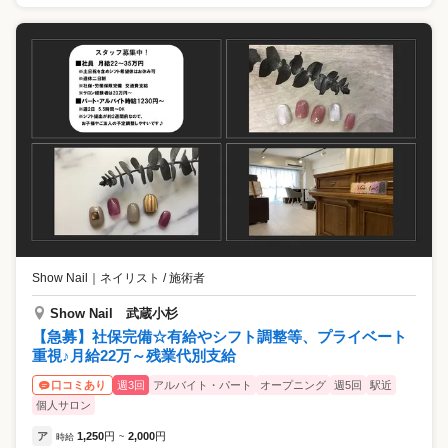
Show Nail
｜
ネイリスト / 施術者
Show Nail 武蔵小杉
【急募】社保完備☆有給やシフト調整等、プライベート
重視♪月給22万～残業代別支給
週3回
アルバイト・パート
オープニング
週5回
駅近
口コミあり
個人サロン
ア
1,250
円
2,000
円
時給
~