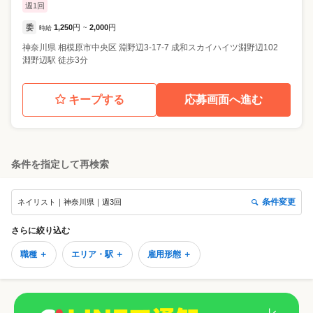
週1回
委
1,250
円
2,000
円
時給
~
神奈川県
相模原市中央区
淵野辺3-17-7 成和スカイハイツ淵野辺102
淵野辺駅 徒歩3分
キープする
応募画面へ進む
条件を指定して再検索
条件変更
ネイリスト｜神奈川県｜週3回
さらに絞り込む
職種 ＋
エリア・駅 ＋
雇用形態 ＋