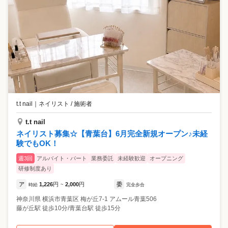
t.t nail
｜
ネイリスト / 施術者
t.t nail
ネイリスト募集☆【青葉台】6月完全新規オープン♪未経
験でもOK！
週3回
アルバイト・パート
業務委託
未経験歓迎
オープニング
研修制度あり
ア
1,226
円
2,000
円
委
時給
~
完全歩合
神奈川県
横浜市青葉区
梅が丘7-1 アムール青葉506
藤が丘駅 徒歩10分/青葉台駅 徒歩15分