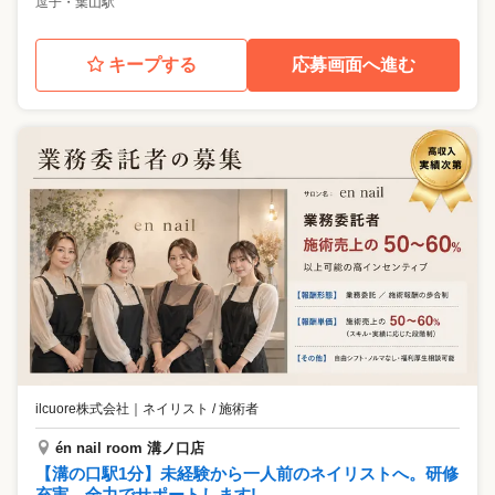
逗子・葉山駅
キープする
応募画面へ進む
ilcuore株式会社
｜
ネイリスト / 施術者
én nail room 溝ノ口店
【溝の口駅1分】未経験から一人前のネイリストへ。研修
充実、全力でサポートします!