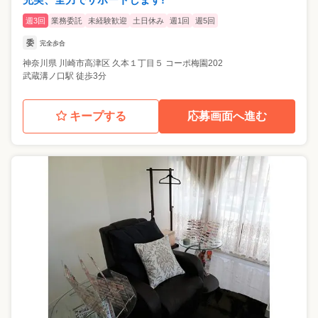
週3回
業務委託
未経験歓迎
土日休み
週1回
週5回
委
完全歩合
神奈川県
川崎市高津区
久本１丁目５ コーポ梅園202
武蔵溝ノ口駅 徒歩3分
キープする
応募画面へ進む