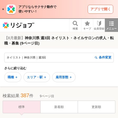
アプリならサクサク動作で
アプリで開く
使いやすい！
リジョブ
検索
キープ
会員登録
メニュー
【8月最新】
神奈川県 週3回 ネイリスト・ネイルサロンの求人・転
職・募集 (9ページ目)
条件変更
ネイリスト｜神奈川県｜週3回
さらに絞り込む
職種 ＋
エリア・駅 ＋
雇用形態 ＋
387
検索結果
件
9ページ目
標準
新着順
更新順