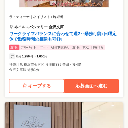
ラ・ティーナ
｜
ネイリスト / 施術者
ネイルスパシェリー 金沢文庫
ワークライフバランスに合わせて週2～勤務可能♪日曜定
休で勤務時間の相談も可◎♪
週3回
アルバイト・パート
研修制度あり
週5回
駅近
日曜休み
ア
1,250
円
1,600
円
時給
~
神奈川県
横浜市金沢区
谷津町339 斉田ビル4階
金沢文庫駅 徒歩1分
キープする
応募画面へ進む