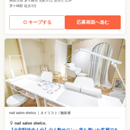
神奈川県
茅ヶ崎市
元町5-22 永井ビル3F
茅ケ崎駅 徒歩3分
キープする
応募画面へ進む
nail salon shelco.
｜
ネイリスト / 施術者
nail salon shelco.
【大和駅徒歩１分】少人数サロン・落ち着いた客層であ