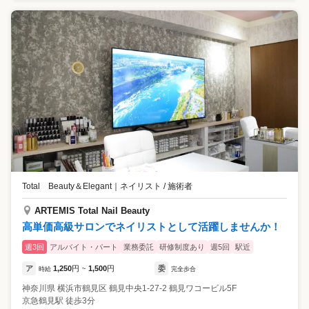
Total Beauty＆Elegant
｜
ネイリスト / 施術者
ARTEMIS Total Nail Beauty
高単価高級サロンでネイリストとして活躍しませんか！
週3回
アルバイト・パート
業務委託
研修制度あり
週5回
駅近
ア
1,250
円
1,500
円
委
時給
~
完全歩合
神奈川県
横浜市鶴見区
鶴見中央1-27-2 鶴見ワコービル5F
京急鶴見駅 徒歩3分