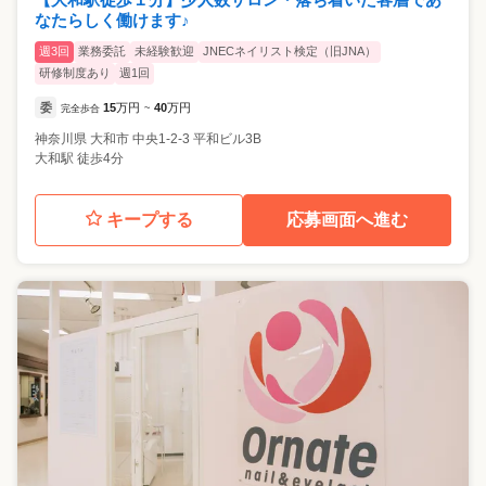
なたらしく働けます♪
週3回
業務委託
未経験歓迎
JNECネイリスト検定（旧JNA）
研修制度あり
週1回
委
15
万円
40
万円
完全歩合
~
神奈川県
大和市
中央1-2-3 平和ビル3B
大和駅 徒歩4分
キープする
応募画面へ進む