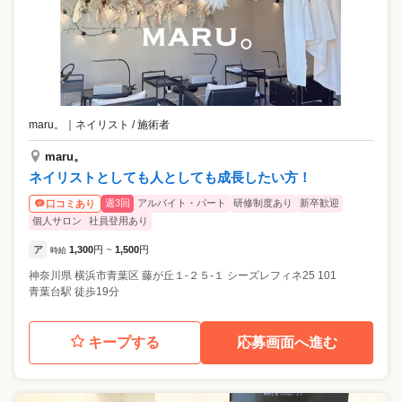
maru。
｜
ネイリスト / 施術者
maru。
ネイリストとしても人としても成長したい方！
週3回
アルバイト・パート
研修制度あり
新卒歓迎
口コミあり
個人サロン
社員登用あり
ア
1,300
円
1,500
円
時給
~
神奈川県
横浜市青葉区
藤が丘１-２５-１ シーズレフィネ25 101
青葉台駅 徒歩19分
キープする
応募画面へ進む