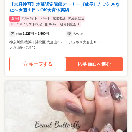
【未経験可】本部認定講師オーナー《成長したい》あな
たへ★週１日～OK★育休実績
週3回
アルバイト・パート
業務委託
未経験歓迎
JNECネイリスト検定（旧JNA）
研修制度あり
ア
1,225
円
1,500
円
委
時給
~
完全歩合
神奈川県
横浜市港北区
大倉山3-7-10 ジュネス大倉山105
大倉山駅 徒歩4分
キープする
応募画面へ進む