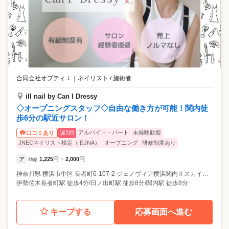
合同会社オプティエ
｜
ネイリスト / 施術者
ill nail by Can I Dressy
◇オープニングスタッフ◇自由な働き方が可能！関内徒
歩6分の駅近サロン！
週3回
アルバイト・パート
未経験歓迎
口コミあり
JNECネイリスト検定（旧JNA）
オープニング
研修制度あり
ア
1,225
円
2,000
円
時給
~
神奈川県
横浜市中区
長者町6-107-2 ジェノヴィア横浜関内Ⅱスカイガーデン201号室
伊勢佐木長者町駅 徒歩4分/日ノ出町駅 徒歩8分/関内駅 徒歩8分
キープする
応募画面へ進む