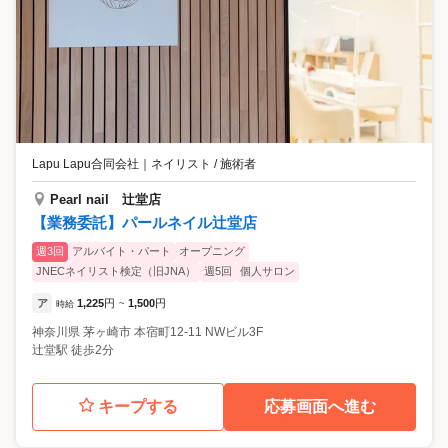
Lapu Lapu合同会社
｜
ネイリスト / 施術者
Pearl nail 辻堂店
【業務委託】パールネイル辻堂店
週3回
アルバイト・パート
オープニング
JNECネイリスト検定（旧JNA）
週5回
個人サロン
ア
1,225
円
1,500
円
時給
~
神奈川県
茅ヶ崎市
本宿町12-11 NWビル3F
辻堂駅 徒歩2分
キープする
応募画面へ進む