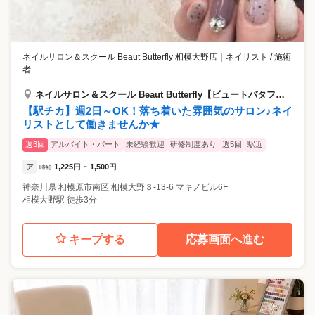
ネイルサロン＆スクール Beaut Butterfly 相模大野店
｜
ネイリスト / 施術
者
ネイルサロン＆スクール Beaut Butterfly【ビュートバタフライ】相模大野店
【駅チカ】週2日～OK！落ち着いた雰囲気のサロン♪ネイ
リストとして働きませんか★
週3回
アルバイト・パート
未経験歓迎
研修制度あり
週5回
駅近
ア
1,225
円
1,500
円
時給
~
神奈川県
相模原市南区
相模大野３-13-6 マキノビル6F
相模大野駅 徒歩3分
キープする
応募画面へ進む