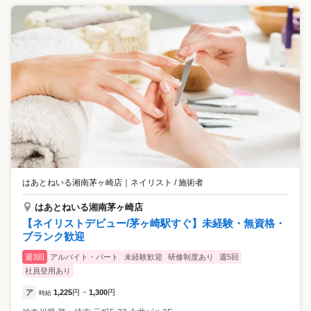
はあとねいる湘南茅ヶ崎店
｜
ネイリスト / 施術者
はあとねいる湘南茅ヶ崎店
【ネイリストデビュー/茅ヶ崎駅すぐ】未経験・無資格・
ブランク歓迎
週3回
アルバイト・パート
未経験歓迎
研修制度あり
週5回
社員登用あり
ア
1,225
円
1,300
円
時給
~