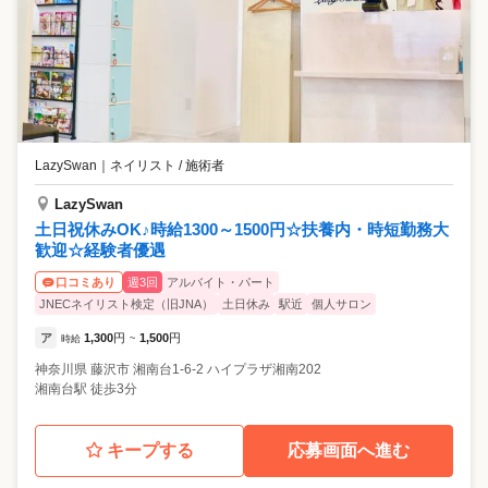
LazySwan
｜
ネイリスト / 施術者
LazySwan
土日祝休みOK♪時給1300～1500円☆扶養内・時短勤務大
歓迎☆経験者優遇
週3回
アルバイト・パート
口コミあり
JNECネイリスト検定（旧JNA）
土日休み
駅近
個人サロン
ア
1,300
円
1,500
円
時給
~
神奈川県
藤沢市
湘南台1-6-2 ハイプラザ湘南202
湘南台駅 徒歩3分
キープする
応募画面へ進む