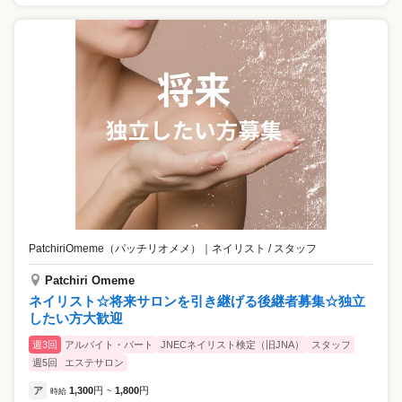
PatchiriOmeme（パッチリオメメ）
｜
ネイリスト / スタッフ
Patchiri Omeme
ネイリスト☆将来サロンを引き継げる後継者募集☆独立
したい方大歓迎
週3回
アルバイト・パート
JNECネイリスト検定（旧JNA）
スタッフ
週5回
エステサロン
ア
1,300
円
1,800
円
時給
~