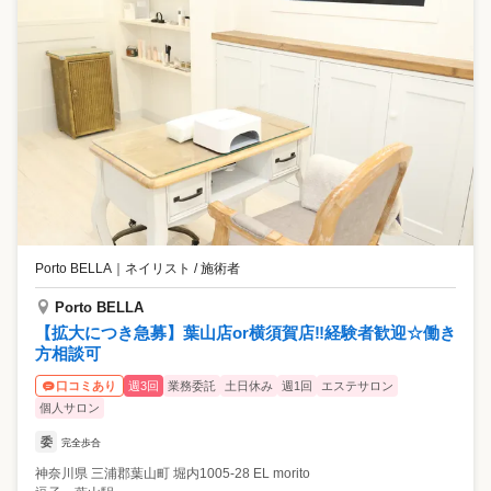
Porto BELLA
｜
ネイリスト / 施術者
Porto BELLA
【拡大につき急募】葉山店or横須賀店‼︎経験者歓迎☆働き
方相談可
週3回
業務委託
土日休み
週1回
エステサロン
口コミあり
個人サロン
委
完全歩合
神奈川県
三浦郡葉山町
堀内1005-28 EL morito