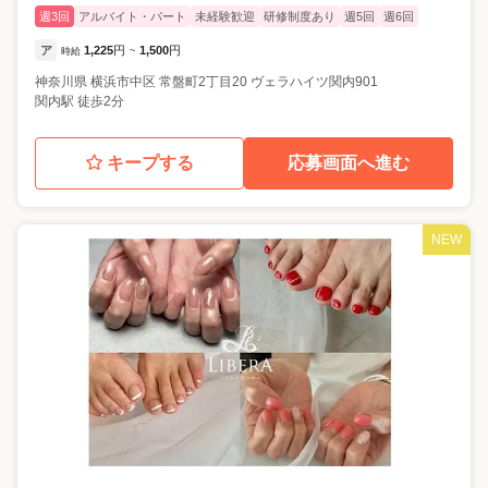
週3回
アルバイト・パート
未経験歓迎
研修制度あり
週5回
週6回
ア
1,225
円
1,500
円
時給
~
神奈川県
横浜市中区
常盤町2丁目20 ヴェラハイツ関内901
関内駅 徒歩2分
キープする
応募画面へ進む
NEW