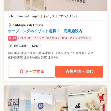
Total Beauty＆Elegant
｜
ネイリスト / アシスタント
nail&eyelash Ornate
オープニングネイリスト急募！ 商業施設内
週3回
正社員
オープニング
個人サロン
駅近
アイブロウサロン
正
1,350
円
1,500
円
時給
~
神奈川県
横浜市神奈川区
富家町１ イオンスタイル東神奈川店２F
東神奈川駅 徒歩4分/東白楽駅 徒歩7分
キープする
応募画面へ進む