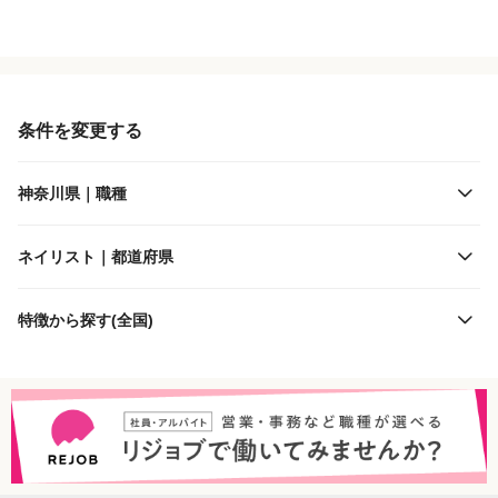
役職・採用対象
JR東日本
雇用形態
JR東海
条件を変更する
施設形態
京王電鉄
神奈川県｜職種
客層
小田急電鉄
ネイリスト｜都道府県
出勤日数
東急電鉄
特徴から探す(全国)
休日
京急電鉄
勤務体制
相模鉄道
特徴
横浜高速鉄道