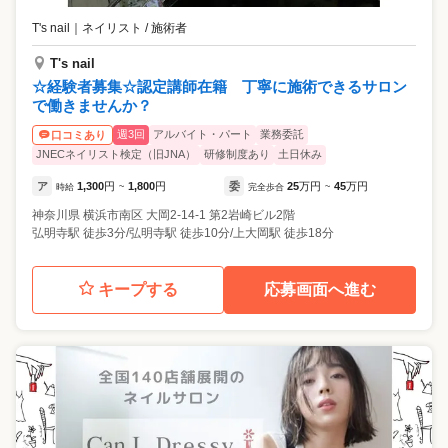
T's nail
｜
ネイリスト / 施術者
T's nail
☆経験者募集☆認定講師在籍 丁寧に施術できるサロン
で働きませんか？
週3回
アルバイト・パート
業務委託
口コミあり
JNECネイリスト検定（旧JNA）
研修制度あり
土日休み
ア
1,300
円
1,800
円
委
25
万円
45
万円
時給
~
完全歩合
~
神奈川県
横浜市南区
大岡2-14-1 第2岩崎ビル2階
弘明寺駅 徒歩3分/弘明寺駅 徒歩10分/上大岡駅 徒歩18分
キープする
応募画面へ進む