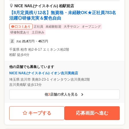
NICE NAIL(ナイスネイル) 柏駅前店
【8月定員残り12名】無資格・未経験OK★正社員783名
活躍◎研修充実＆髪色自由
正社員
未経験歓迎
大手サロン
オープニング
口コミあり
研修制度あり
土日休み
正
21.8
万円
45
万円
月給
~
千葉県
柏市
柏2-8-17 エミネンス柏2階
柏駅 徒歩4分
他の店舗でも募集しています
NICE NAIL(ナイスネイル) イオン吉川美南店
埼玉県
吉川市
美南3-23-1 イオンタウン吉川美南2階
吉川美南駅 徒歩13分
他
3
店舗の求人を見る
キープする
応募画面へ進む