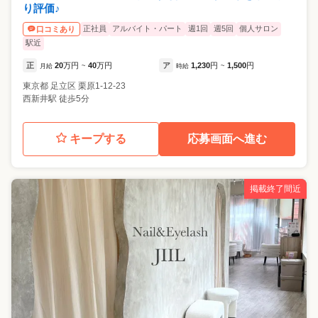
り評価♪
正社員
アルバイト・パート
週1回
週5回
個人サロン
口コミあり
駅近
正
20
万円
40
万円
ア
1,230
円
1,500
円
月給
~
時給
~
東京都
足立区
栗原1-12-23
西新井駅 徒歩5分
キープする
応募画面へ進む
掲載終了間近