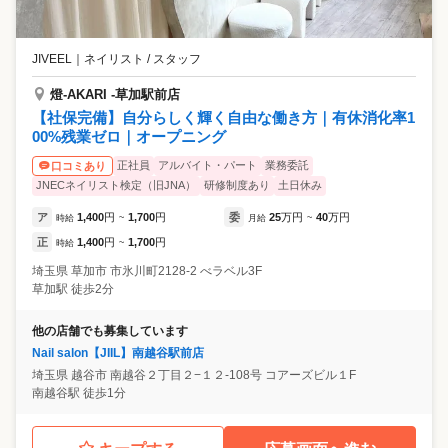
JIVEEL
｜
ネイリスト / スタッフ
燈-AKARI -草加駅前店
【社保完備】自分らしく輝く自由な働き方｜有休消化率1
00%残業ゼロ｜オープニング
正社員
アルバイト・パート
業務委託
口コミあり
JNECネイリスト検定（旧JNA）
研修制度あり
土日休み
ア
1,400
円
1,700
円
委
25
万円
40
万円
時給
~
月給
~
正
1,400
円
1,700
円
時給
~
埼玉県
草加市
市氷川町2128-2 べラベル3F
草加駅 徒歩2分
他の店舗でも募集しています
Nail salon【JIIL】南越谷駅前店
埼玉県
越谷市
南越谷２丁目２−１２-108号 コアーズビル１F
南越谷駅 徒歩1分