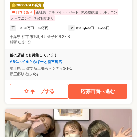
2022 GOLD受賞
正社員
アルバイト・パート
未経験歓迎
大手サロン
口コミあり
オープニング
研修制度あり
正
28
万円
40
万円
ア
1,500
円
1,700
円
月給
~
時給
~
千葉県
柏市
末広町4-5 金子ビル2F-B
柏駅 徒歩3分
他の店舗でも募集しています
ABCネイルららぽーと新三郷店
埼玉県
三郷市
新三郷ららシティ3-1-1
新三郷駅 徒歩4分
キープする
応募画面へ進む