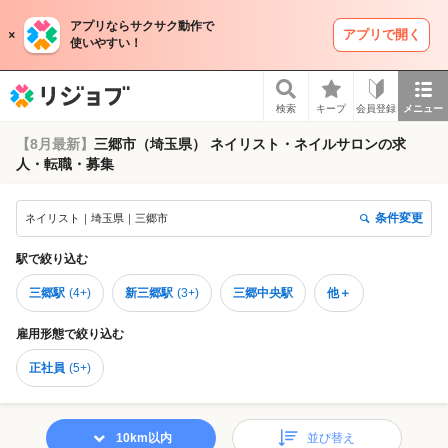
アプリならサクサク動作で
アプリで開く
使いやすい！
リジョブ
検索
キープ
会員登録
メニュー
【8月最新】
三郷市（埼玉県） ネイリスト・ネイルサロンの求
人・転職・募集
条件変更
ネイリスト｜埼玉県｜三郷市
駅
で絞り込む
三郷駅
(
4+
)
新三郷駅
(
3+
)
三郷中央駅
他＋
雇用形態
で絞り込む
正社員
(
5+
)
10km以内
並び替え