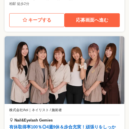
柏駅 徒歩2分
キープする
応募画面へ進む
株式会社Aoi
｜
ネイリスト / 施術者
Nail&Eyelash Gemies
有休取得率100％◎4週9休＆歩合充実！頑張りをしっか