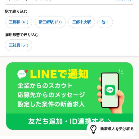
駅
で絞り込む
三郷駅
(
4+
)
新三郷駅
(
3+
)
三郷中央駅
他＋
雇用形態
で絞り込む
正社員
(
5+
)
新着求人を受け取る