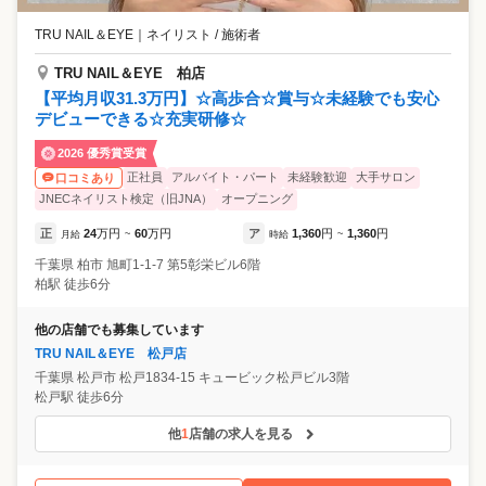
TRU NAIL＆EYE
｜
ネイリスト / 施術者
TRU NAIL＆EYE 柏店
【平均月収31.3万円】☆高歩合☆賞与☆未経験でも安心
デビューできる☆充実研修☆
2026 優秀賞受賞
正社員
アルバイト・パート
未経験歓迎
大手サロン
口コミあり
JNECネイリスト検定（旧JNA）
オープニング
正
24
万円
60
万円
ア
1,360
円
1,360
円
月給
~
時給
~
千葉県
柏市
旭町1-1-7 第5彰栄ビル6階
柏駅 徒歩6分
他の店舗でも募集しています
TRU NAIL＆EYE 松戸店
千葉県
松戸市
松戸1834-15 キュービック松戸ビル3階
松戸駅 徒歩6分
他
1
店舗の求人を見る