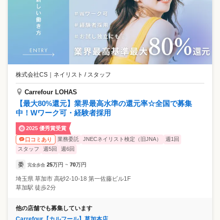
株式会社CS
｜
ネイリスト / スタッフ
Carrefour LOHAS
【最大80%還元】業界最高水準の還元率☆全国で募集
中！Wワーク可・経験者採用
2025 優秀賞受賞
業務委託
JNECネイリスト検定（旧JNA）
週1回
口コミあり
スタッフ
週5回
週6回
委
25
万円
70
万円
完全歩合
~
埼玉県
草加市
高砂2-10-18 第一佐藤ビル1F
草加駅 徒歩2分
他の店舗でも募集しています
Carrefour【カルフール】草加本店