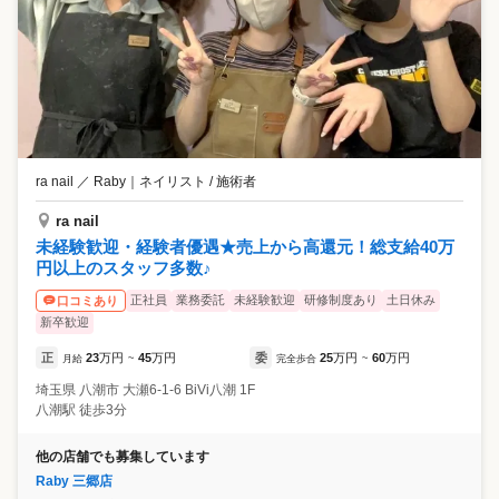
ra nail ／ Raby
｜
ネイリスト / 施術者
ra nail
未経験歓迎・経験者優遇★売上から高還元！総支給40万
円以上のスタッフ多数♪
正社員
業務委託
未経験歓迎
研修制度あり
土日休み
口コミあり
新卒歓迎
正
23
万円
45
万円
委
25
万円
60
万円
月給
~
完全歩合
~
埼玉県
八潮市
大瀬6-1-6 BiVi八潮 1F
八潮駅 徒歩3分
他の店舗でも募集しています
Raby 三郷店