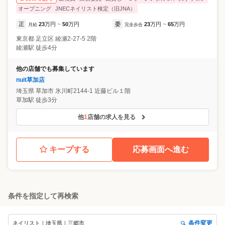
オープニング
JNECネイリスト検定（旧JNA）
正
23
万円
50
万円
委
23
万円
65
万円
月給
~
完全歩合
~
東京都
足立区
綾瀬2-27-5 2階
綾瀬駅 徒歩4分
他の店舗でも募集しています
nuit草加店
埼玉県
草加市
氷川町2144-1 近藤ビル１階
草加駅 徒歩3分
他
1
店舗の求人を見る
キープする
応募画面へ進む
条件を指定して再検索
条件変更
ネイリスト｜埼玉県｜三郷市