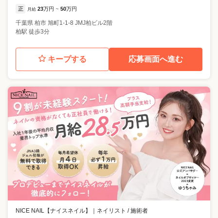
正
23
万円
50
万円
月給
~
千葉県
柏市
旭町1-1-8 JMJ柏ビル2階
柏駅 徒歩3分
キープする
応募画面へ進む
NICE NAIL【ナイスネイル】
｜
ネイリスト / 施術者