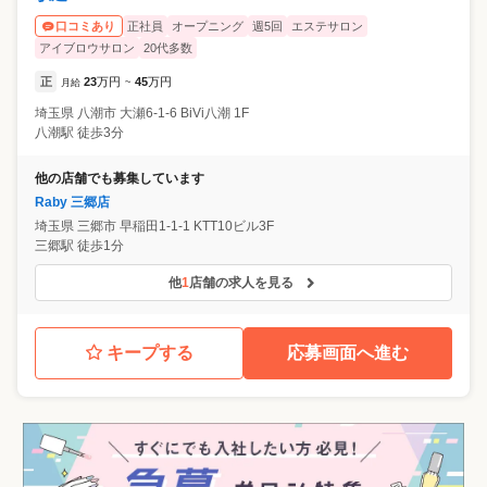
正社員
オープニング
週5回
エステサロン
口コミあり
アイブロウサロン
20代多数
正
23
万円
45
万円
月給
~
埼玉県
八潮市
大瀬6-1-6 BiVi八潮 1F
八潮駅 徒歩3分
他の店舗でも募集しています
Raby 三郷店
埼玉県
三郷市
早稲田1-1-1 KTT10ビル3F
三郷駅 徒歩1分
他
1
店舗の求人を見る
キープする
応募画面へ進む