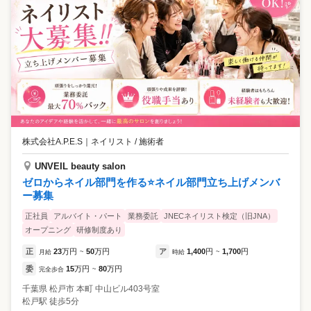
株式会社A.P.E.S
｜
ネイリスト / 施術者
UNVEIL beauty salon
ゼロからネイル部門を作る⭐️ネイル部門立ち上げメンバ
ー募集
正社員
アルバイト・パート
業務委託
JNECネイリスト検定（旧JNA）
オープニング
研修制度あり
正
23
万円
50
万円
ア
1,400
円
1,700
円
月給
~
時給
~
委
15
万円
80
万円
完全歩合
~
千葉県
松戸市
本町 中山ビル403号室
松戸駅 徒歩5分