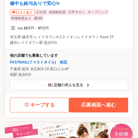
修中も給与ありで安心✨
正社員
未経験歓迎
大手サロン
オープニング
口コミあり
研修制度あり
週5回
正
23
万円
57
万円
月給
~
埼玉県
越谷市
レイクタウン4-2-2 イオンレイクタウン Kaze 2F
越谷レイクタウン駅 徒歩6分
他の店舗でも募集しています
FASTNAIL(ファストネイル) 柏店
千葉県
柏市
末広町8-18 田口ビル4F
柏駅 徒歩6分
他
1
店舗の求人を見る
キープする
応募画面へ進む