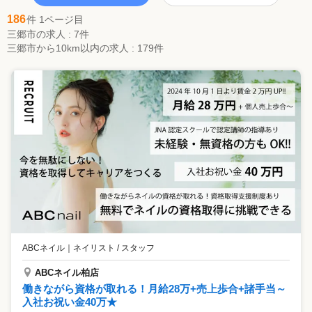
186
件 1ページ目
三郷市の求人 : 7件
三郷市から10km以内の求人 : 179件
ABCネイル
｜
ネイリスト / スタッフ
ABCネイル柏店
働きながら資格が取れる！月給28万+売上歩合+諸手当～
入社お祝い金40万★