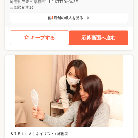
埼玉県
三郷市
早稲田1-1-1 KTT10ビル3F
三郷駅 徒歩1分
他
1
店舗の求人を見る
キープする
応募画面へ進む
ＳＴＥＬＬＡ
｜
ネイリスト / 施術者