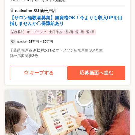
nailsalon &U 新松戸店
【サロン経験者募集】無資格OK！今よりも収入UPを目
指しませんか〇保障給あり
業務委託
オープニング
土日休み
週5回
週6回
週7回
委
25
万円
60
万円
完全歩合
~
千葉県
松戸市
新松戸2-11-2 マ・メゾン新松戸Ⅲ 304号室
新松戸駅 徒歩3分
キープする
応募画面へ進む