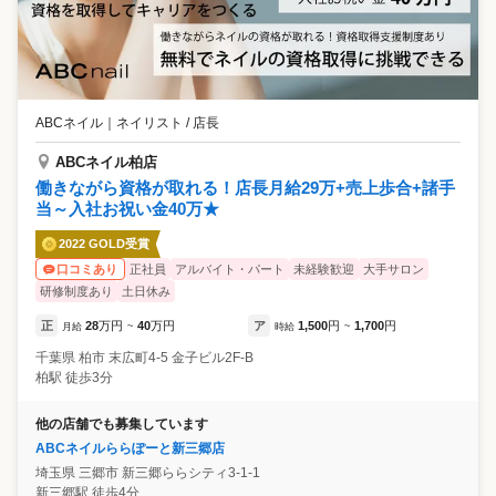
ABCネイル
｜
ネイリスト / 店長
ABCネイル柏店
働きながら資格が取れる！店長月給29万+売上歩合+諸手
当～入社お祝い金40万★
2022 GOLD受賞
正社員
アルバイト・パート
未経験歓迎
大手サロン
口コミあり
研修制度あり
土日休み
正
28
万円
40
万円
ア
1,500
円
1,700
円
月給
~
時給
~
千葉県
柏市
末広町4-5 金子ビル2F-B
柏駅 徒歩3分
他の店舗でも募集しています
ABCネイルららぽーと新三郷店
埼玉県
三郷市
新三郷ららシティ3-1-1
新三郷駅 徒歩4分