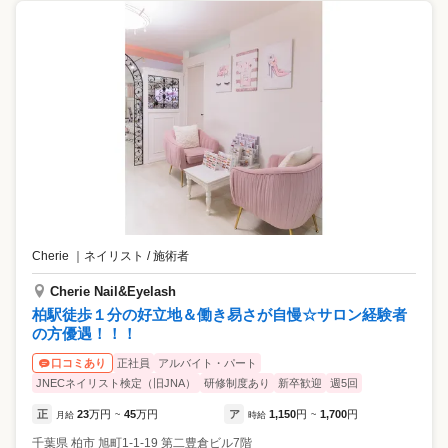
Cherie
｜
ネイリスト / 施術者
Cherie Nail&Eyelash
柏駅徒歩１分の好立地＆働き易さが自慢☆サロン経験者
の方優遇！！！
正社員
アルバイト・パート
口コミあり
JNECネイリスト検定（旧JNA）
研修制度あり
新卒歓迎
週5回
正
23
万円
45
万円
ア
1,150
円
1,700
円
月給
~
時給
~
千葉県
柏市
旭町1-1-19 第二豊倉ビル7階