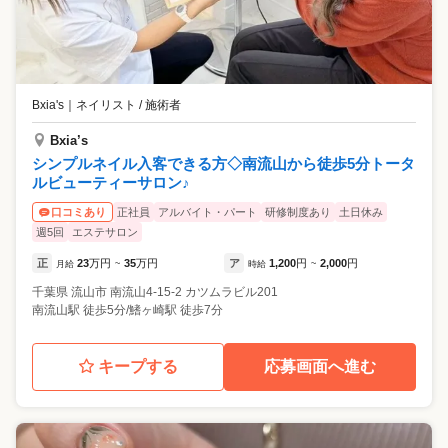
Bxia's
｜
ネイリスト / 施術者
Bxia’s
シンプルネイル入客できる方◇南流山から徒歩5分トータ
ルビューティーサロン♪
正社員
アルバイト・パート
研修制度あり
土日休み
口コミあり
週5回
エステサロン
正
23
万円
35
万円
ア
1,200
円
2,000
円
月給
~
時給
~
千葉県
流山市
南流山4-15-2 カツムラビル201
南流山駅 徒歩5分/鰭ヶ崎駅 徒歩7分
キープする
応募画面へ進む