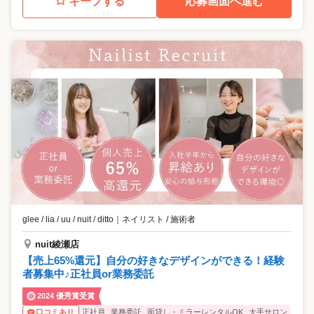
キープする
応募画面へ進む
glee / lia / uu / nuit / ditto
｜
ネイリスト / 施術者
nuit綾瀬店
【売上65%還元】自分の好きなデザインができる！経験
者募集中♪正社員or業務委託
2024 優秀賞受賞
正社員
業務委託
面貸し・ミラーレンタルOK
大手サロン
口コミあり