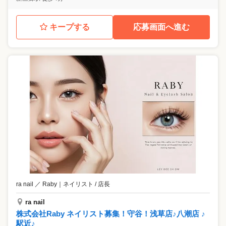
キープする
応募画面へ進む
ra nail ／ Raby
｜
ネイリスト / 店長
ra nail
株式会社Raby ネイリスト募集！守谷！浅草店♪八潮店 ♪
駅近♪