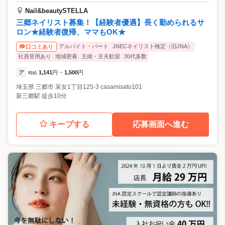
Nail&beautySTELLA
三郷ネイリスト募集！【経験者優遇】長く勤められるサ
ロン★経験者復帰、ママもOK★
アルバイト・パート
JNECネイリスト検定（旧JNA）
口コミあり
社員登用あり
地域密着
主婦・主夫歓迎
30代多数
ア
1,141
円
1,500
円
時給
~
埼玉県
三郷市
采女1丁目125-3 casamisato101
新三郷駅 徒歩10分
キープする
応募画面へ進む