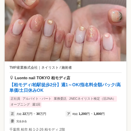
TMP産業株式会社
｜
ネイリスト / 施術者
Luonto nail TOKYO 柏モディ店
【柏モディ/柏駅徒歩2分】週1～OK/指名料全額バック/高
単価/土日休みOK
正社員
アルバイト・パート
業務委託
JNECネイリスト検定（旧JNA）
オープニング
週1回
正
22
万円
30
万円
ア
1,200
円
1,800
円
月給
~
時給
~
委
完全歩合
千葉県
柏市
柏 1-2-26 柏モディ 2階