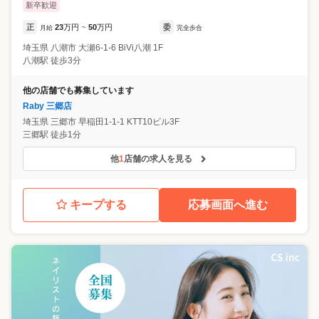
新卒歓迎
正
23
万円
50
万円
委
月給
~
完全歩合
埼玉県
八潮市
大瀬6-1-6 BiVi八潮 1F
八潮駅 徒歩3分
他の店舗でも募集しています
Raby 三郷店
埼玉県
三郷市
早稲田1-1-1 KTT10ビル3F
三郷駅 徒歩1分
他
1
店舗の求人を見る
キープする
応募画面へ進む