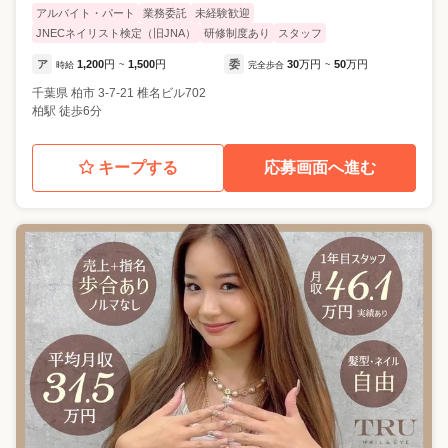
アルバイト・パート
業務委託
未経験歓迎
JNECネイリスト検定（旧JNA）
研修制度あり
スタッフ
ア
1,200
円
1,500
円
委
30
万円
50
万円
時給
~
完全歩合
~
千葉県
柏市
3-7-21 椎名ビル702
柏駅 徒歩6分
キープする
応募画面へ進む