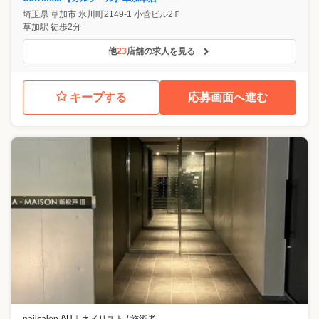
埼玉県
草加市
氷川町2149-1 小菅ビル2Ｆ
草加駅 徒歩2分
他
23
店舗の求人を見る
キープする
応募画面へ進む
nailsalon &U
｜
ネイリスト / 施術者