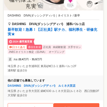
DASHING DIVA(ダッシングディバ)
｜
ネイリスト / 新卒
DASHING DIVA(ダッシングディバ) 浦和パルコ店
新卒歓迎！急募！【正社員】駅チカ、福利厚生・研修充
実★
2024 優秀賞受賞
通信生歓迎
正社員
未経験歓迎
大手サロン
口コミあり
JNECネイリスト検定（旧JNA）
オープニング
正
22.4
万円
31.5
万円
月給
~
埼玉県
さいたま市浦和区
東高砂町11-1 浦和パルコ2F
浦和駅 徒歩2分
他の店舗でも募集しています
DASHING DIVA(ダッシングディバ) ルミネ大宮店
埼玉県
さいたま市大宮区
錦町630 ルミネ大宮店(ルミネ2) 西口別館2F
大宮駅 徒歩2分