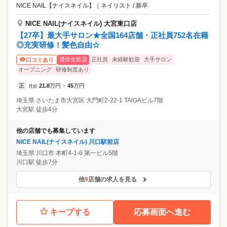
NICE NAIL【ナイスネイル】
｜
ネイリスト / 新卒
NICE NAIL(ナイスネイル) 大宮東口店
【27卒】最大手サロン★全国164店舗・正社員752名在籍
◎充実研修！髪色自由☆
通信生歓迎
正社員
未経験歓迎
大手サロン
口コミあり
オープニング
研修制度あり
正
21.8
万円
45
万円
月給
~
埼玉県
さいたま市大宮区
大門町2-22-1 TAiGAビル7階
大宮駅 徒歩4分
他の店舗でも募集しています
NICE NAIL(ナイスネイル) 川口駅前店
埼玉県
川口市
本町4-1-6 第一ビル5階
川口駅 徒歩7分
他
9
店舗の求人を見る
キープする
応募画面へ進む