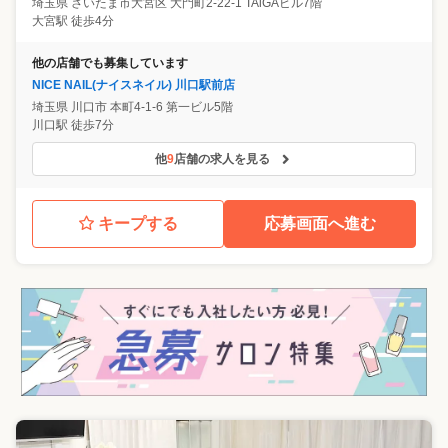
埼玉県
さいたま市大宮区
大門町2-22-1 TAiGAビル7階
大宮駅 徒歩4分
他の店舗でも募集しています
NICE NAIL(ナイスネイル) 川口駅前店
埼玉県
川口市
本町4-1-6 第一ビル5階
川口駅 徒歩7分
他
9
店舗の求人を見る
キープする
応募画面へ進む