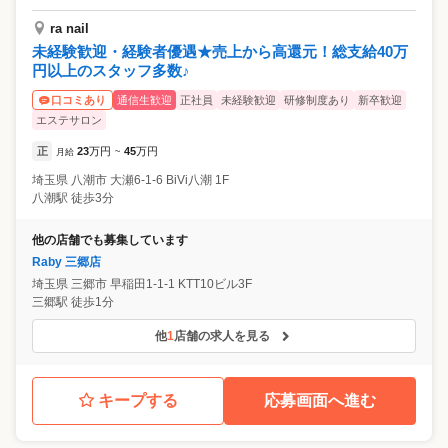
ra nail
未経験歓迎・経験者優遇★売上から高還元！総支給40万
円以上のスタッフ多数♪
通信生歓迎
正社員
未経験歓迎
研修制度あり
新卒歓迎
口コミあり
エステサロン
正
23
万円
45
万円
月給
~
埼玉県
八潮市
大瀬6-1-6 BiVi八潮 1F
八潮駅 徒歩3分
他の店舗でも募集しています
Raby 三郷店
埼玉県
三郷市
早稲田1-1-1 KTT10ビル3F
三郷駅 徒歩1分
他
1
店舗の求人を見る
キープする
応募画面へ進む