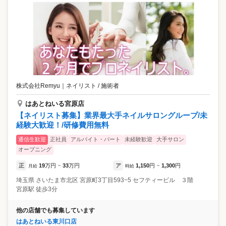
株式会社Remyu
｜
ネイリスト / 施術者
はあとねいる宮原店
【ネイリスト募集】業界最大手ネイルサロングループ/未
経験大歓迎！/研修費用無料
通信生歓迎
正社員
アルバイト・パート
未経験歓迎
大手サロン
オープニング
正
19
万円
33
万円
ア
1,150
円
1,300
円
月給
~
時給
~
埼玉県
さいたま市北区
宮原町3丁目593−5 セフティービル ３階
宮原駅 徒歩3分
他の店舗でも募集しています
はあとねいる東川口店