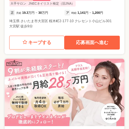
大手サロン
JNECネイリスト検定（旧JNA）
正
19.3
万円
30
万円
ア
1,141
円
1,200
円
月給
~
時給
~
埼玉県
さいたま市大宮区
桜木町2-177-10 クレセント小山ビル301
大宮駅 徒歩9分
キープする
応募画面へ進む