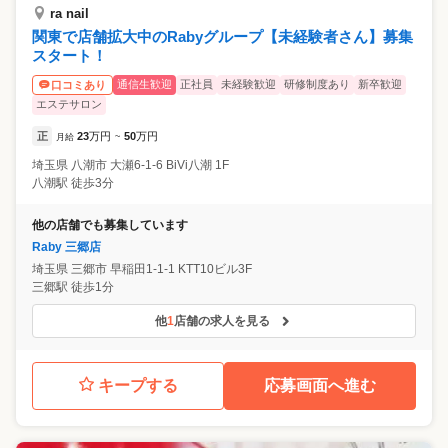
ra nail
関東で店舗拡大中のRabyグループ【未経験者さん】募集
スタート！
通信生歓迎
正社員
未経験歓迎
研修制度あり
新卒歓迎
口コミあり
エステサロン
正
23
万円
50
万円
月給
~
埼玉県
八潮市
大瀬6-1-6 BiVi八潮 1F
八潮駅 徒歩3分
他の店舗でも募集しています
Raby 三郷店
埼玉県
三郷市
早稲田1-1-1 KTT10ビル3F
三郷駅 徒歩1分
他
1
店舗の求人を見る
キープする
応募画面へ進む