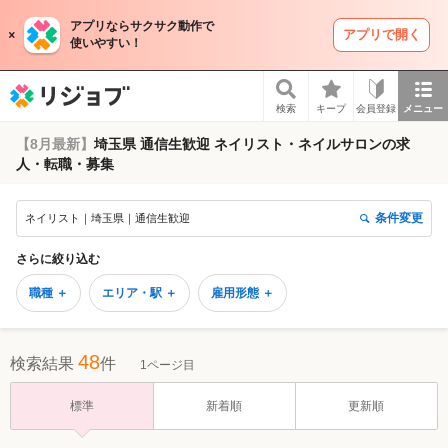
アプリならサクサク動作で
アプリで開く
使いやすい！
リジョブ
検索
キープ
会員登録
メニュー
【8月最新】
埼玉県 通信生歓迎 ネイリスト・ネイルサロンの求
人・転職・募集
条件変更
ネイリスト｜埼玉県｜通信生歓迎
さらに絞り込む
職種 ＋
エリア・駅 ＋
雇用形態 ＋
48
検索結果
件
1ページ目
標準
新着順
更新順