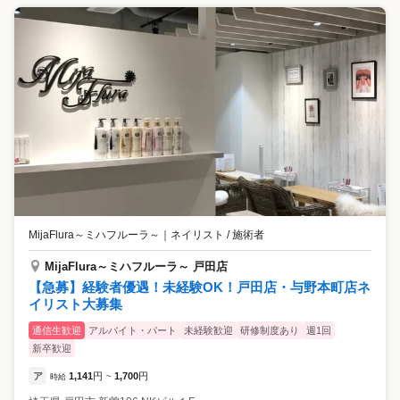
MijaFlura～ミハフルーラ～
｜
ネイリスト / 施術者
MijaFlura～ミハフルーラ～ 戸田店
【急募】経験者優遇！未経験OK！戸田店・与野本町店ネ
イリスト大募集
通信生歓迎
アルバイト・パート
未経験歓迎
研修制度あり
週1回
新卒歓迎
ア
1,141
円
1,700
円
時給
~