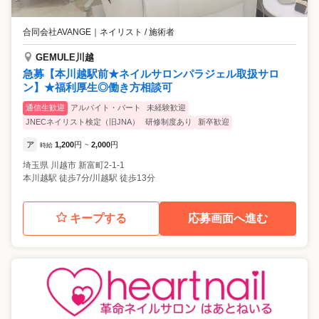
合同会社AVANGE
｜
ネイリスト / 施術者
GEMULE川越
急募【本川越駅前★ネイルサロンパラジェル取扱サロ
ン】★福利厚生◎働き方相談可
通信生歓迎
アルバイト・パート
未経験歓迎
JNECネイリスト検定（旧JNA）
研修制度あり
新卒歓迎
ア
1,200
円
2,000
円
時給
~
埼玉県
川越市
新富町2-1-1
本川越駅 徒歩7分/川越駅 徒歩13分
キープする
応募画面へ進む