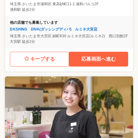
埼玉県
さいたま市浦和区
東高砂町11-1 浦和パルコ2F
浦和駅 徒歩2分
他の店舗でも募集しています
DASHING DIVA(ダッシングディバ) ルミネ大宮店
埼玉県
さいたま市大宮区
錦町630 ルミネ大宮店(ルミネ2) 西口別館2F
大宮駅 徒歩2分
キープする
応募画面へ進む