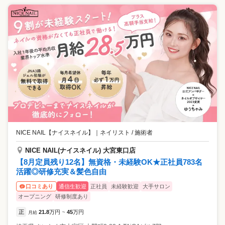
NICE NAIL【ナイスネイル】
｜
ネイリスト / 施術者
NICE NAIL(ナイスネイル) 大宮東口店
【8月定員残り12名】無資格・未経験OK★正社員783名
活躍◎研修充実＆髪色自由
通信生歓迎
正社員
未経験歓迎
大手サロン
口コミあり
オープニング
研修制度あり
正
21.8
万円
45
万円
月給
~