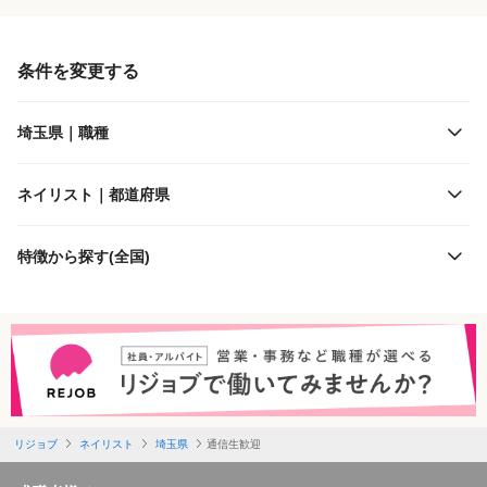
雇用形態
東武鉄道
条件を変更する
施設形態
西武鉄道
埼玉県｜職種
客層
東京メトロ
ネイリスト｜都道府県
出勤日数
秩父鉄道
特徴から探す(全国)
休日
埼玉高速鉄道
勤務体制
首都圏新都市鉄道
特徴
埼玉新都市交通
リジョブ
ネイリスト
埼玉県
通信生歓迎
必要経験