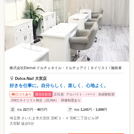
株式会社Eternal ドルチェネイル・ドルチェアイ
｜
ネイリスト / 施術者
Dolce.Nail 大宮店
好きを仕事に。自分らしく、楽しく、心地よく。
通信生歓迎
正社員
アルバイト・パート
未経験歓迎
口コミあり
JNECネイリスト検定（旧JNA）
研修制度あり
正
22
万円
40
万円
ア
1,141
円
1,500
円
月給
~
時給
~
埼玉県
さいたま市大宮区
宮町２－４ 宮町二丁目ビル3F
大宮駅 徒歩5分