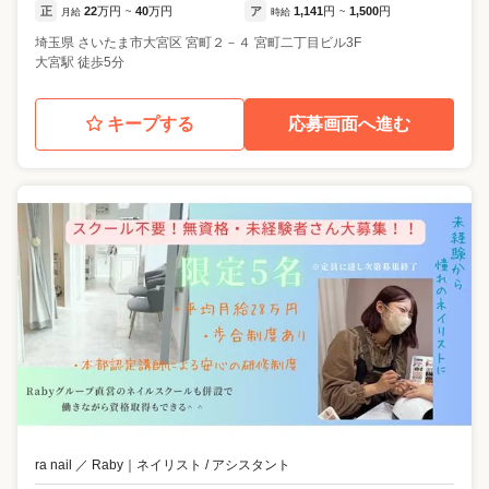
正
22
万円
40
万円
ア
1,141
円
1,500
円
月給
~
時給
~
埼玉県
さいたま市大宮区
宮町２－４ 宮町二丁目ビル3F
大宮駅 徒歩5分
キープする
応募画面へ進む
ra nail ／ Raby
｜
ネイリスト / アシスタント