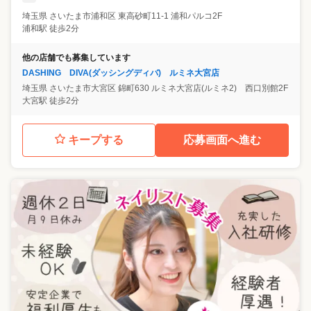
埼玉県
さいたま市浦和区
東高砂町11-1 浦和パルコ2F
浦和駅 徒歩2分
他の店舗でも募集しています
DASHING DIVA(ダッシングディバ) ルミネ大宮店
埼玉県
さいたま市大宮区
錦町630 ルミネ大宮店(ルミネ2) 西口別館2F
大宮駅 徒歩2分
キープする
応募画面へ進む