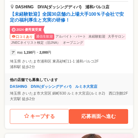
DASHING DIVA(ダッシングディバ) 浦和パルコ店
【未経験歓迎】全国30店舗の上場大手100％子会社で安
定の福利厚生と充実の研修！
2024 優秀賞受賞
通信生歓迎
アルバイト・パート
未経験歓迎
大手サロン
口コミあり
JNECネイリスト検定（旧JNA）
オープニング
ア
1,150
円
2,000
円
時給
~
埼玉県
さいたま市浦和区
東高砂町11-1 浦和パルコ2F
浦和駅 徒歩2分
他の店舗でも募集しています
DASHING DIVA(ダッシングディバ) ルミネ大宮店
埼玉県
さいたま市大宮区
錦町630 ルミネ大宮店(ルミネ2) 西口別館2F
大宮駅 徒歩2分
キープする
応募画面へ進む