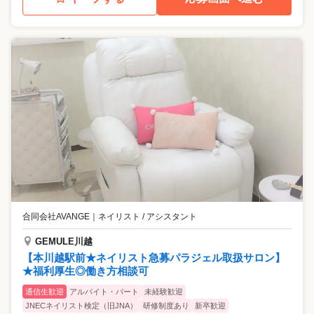
合同会社AVANGE
｜
ネイリスト / アシスタント
GEMULE川越
【本川越駅前★ネイリスト急募パラジェル取扱サロン】
★福利厚生◎働き方相談可
通信生歓迎
アルバイト・パート
未経験歓迎
JNECネイリスト検定（旧JNA）
研修制度あり
新卒歓迎