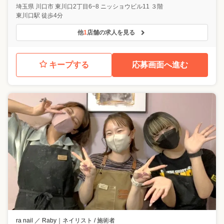
埼玉県
川口市
東川口2丁目6−8 ニッショウビル11 ３階
東川口駅 徒歩4分
他
1
店舗の求人を見る
キープする
応募画面へ進む
ra nail ／ Raby
｜
ネイリスト / 施術者