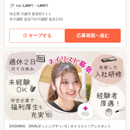
ア
1,200
円
1,800
円
時給
~
埼玉県
川越市
新富町2-1-1
本川越駅 徒歩7分/川越駅 徒歩13分
キープする
応募画面へ進む
DASHING DIVA(ダッシングディバ)
｜
ネイリスト / アシスタント