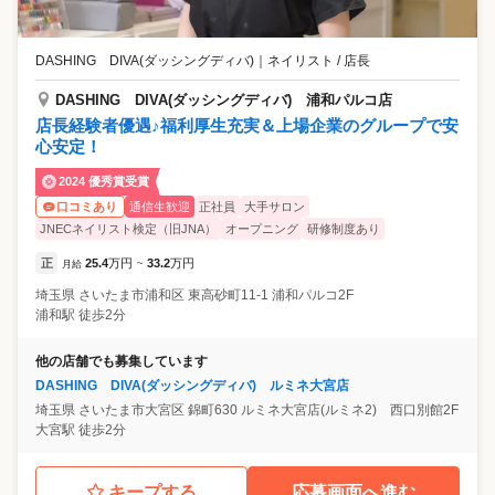
DASHING DIVA(ダッシングディバ)
｜
ネイリスト / 店長
DASHING DIVA(ダッシングディバ) 浦和パルコ店
店長経験者優遇♪福利厚生充実＆上場企業のグループで安
心安定！
2024 優秀賞受賞
通信生歓迎
正社員
大手サロン
口コミあり
JNECネイリスト検定（旧JNA）
オープニング
研修制度あり
正
25.4
万円
33.2
万円
月給
~
埼玉県
さいたま市浦和区
東高砂町11-1 浦和パルコ2F
浦和駅 徒歩2分
他の店舗でも募集しています
DASHING DIVA(ダッシングディバ) ルミネ大宮店
埼玉県
さいたま市大宮区
錦町630 ルミネ大宮店(ルミネ2) 西口別館2F
大宮駅 徒歩2分
キープする
応募画面へ進む