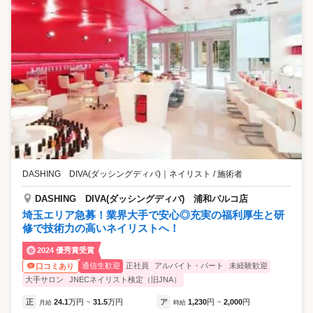
DASHING DIVA(ダッシングディバ)
｜
ネイリスト / 施術者
DASHING DIVA(ダッシングディバ) 浦和パルコ店
埼玉エリア急募！業界大手で安心◎充実の福利厚生と研
修で技術力の高いネイリストへ！
2024 優秀賞受賞
通信生歓迎
正社員
アルバイト・パート
未経験歓迎
口コミあり
大手サロン
JNECネイリスト検定（旧JNA）
正
24.1
万円
31.5
万円
ア
1,230
円
2,000
円
月給
~
時給
~