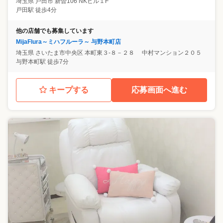
埼玉県
戸田市
新曽106 NKビル１F
戸田駅 徒歩4分
他の店舗でも募集しています
MijaFlura～ミハフルーラ～ 与野本町店
埼玉県
さいたま市中央区
本町東３‐８－２８ 中村マンション２０５
与野本町駅 徒歩7分
キープする
応募画面へ進む