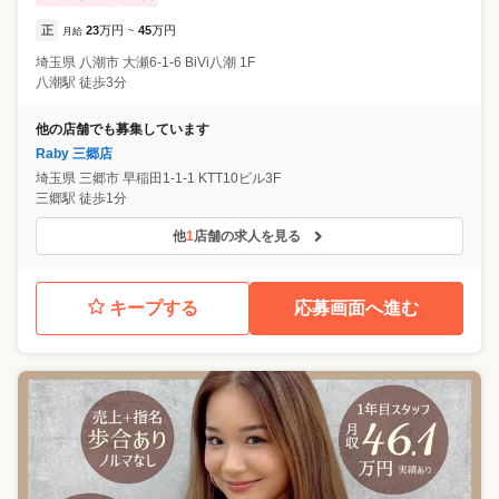
正
23
万円
45
万円
月給
~
埼玉県
八潮市
大瀬6-1-6 BiVi八潮 1F
八潮駅 徒歩3分
他の店舗でも募集しています
Raby 三郷店
埼玉県
三郷市
早稲田1-1-1 KTT10ビル3F
三郷駅 徒歩1分
他
1
店舗の求人を見る
キープする
応募画面へ進む