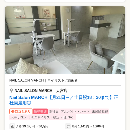
NAIL SALON MARCH
｜
ネイリスト / 施術者
NAIL SALON MARCH 大宮店
Nail Salon MARCH【月21日～／土日祝18：30まで】正
社員雇用◎
新卒歓迎
正社員
アルバイト・パート
未経験歓迎
口コミあり
大手サロン
JNECネイリスト検定（旧JNA）
正
19.3
万円
30
万円
ア
1,141
円
1,200
円
月給
~
時給
~