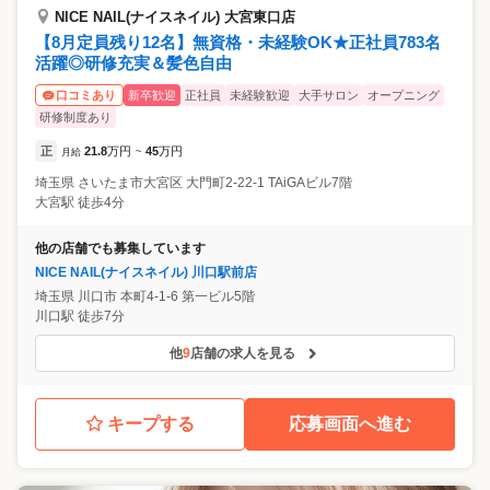
NICE NAIL(ナイスネイル) 大宮東口店
【8月定員残り12名】無資格・未経験OK★正社員783名
活躍◎研修充実＆髪色自由
新卒歓迎
正社員
未経験歓迎
大手サロン
オープニング
口コミあり
研修制度あり
正
21.8
万円
45
万円
月給
~
埼玉県
さいたま市大宮区
大門町2-22-1 TAiGAビル7階
大宮駅 徒歩4分
他の店舗でも募集しています
NICE NAIL(ナイスネイル) 川口駅前店
埼玉県
川口市
本町4-1-6 第一ビル5階
川口駅 徒歩7分
他
9
店舗の求人を見る
キープする
応募画面へ進む