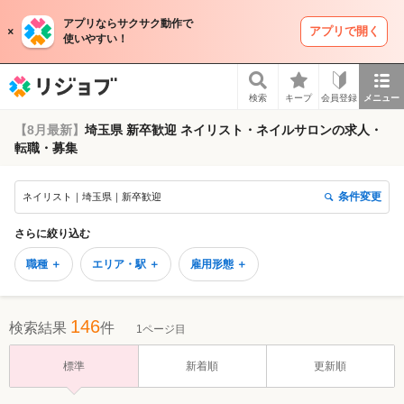
アプリならサクサク動作で
アプリで開く
使いやすい！
リジョブ
検索
キープ
会員登録
メニュー
【8月最新】
埼玉県 新卒歓迎 ネイリスト・ネイルサロンの求人・
転職・募集
条件変更
ネイリスト｜埼玉県｜新卒歓迎
さらに絞り込む
職種 ＋
エリア・駅 ＋
雇用形態 ＋
146
検索結果
件
1ページ目
標準
新着順
更新順