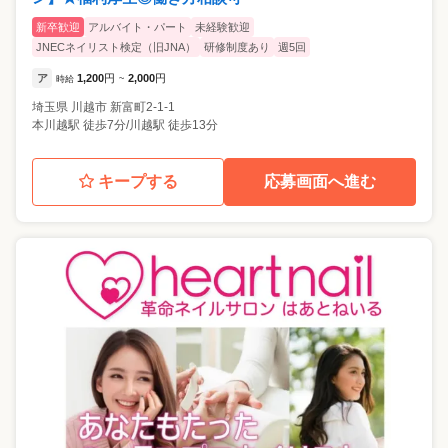
新卒歓迎
アルバイト・パート
未経験歓迎
JNECネイリスト検定（旧JNA）
研修制度あり
週5回
ア
1,200
円
2,000
円
時給
~
埼玉県
川越市
新富町2-1-1
本川越駅 徒歩7分/川越駅 徒歩13分
キープする
応募画面へ進む