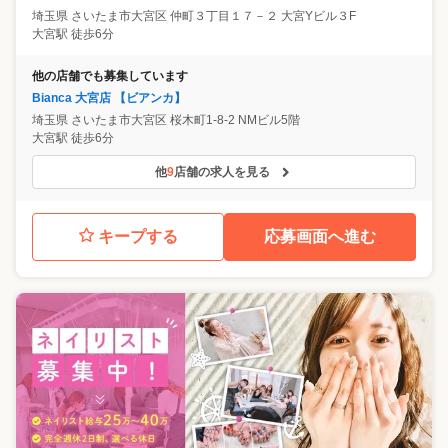
埼玉県
さいたま市大宮区
仲町３丁目１７－２ 大宮Yビル３F
大宮駅 徒歩6分
他の店舗でも募集しています
Bianca 大宮店 【ビアンカ】
埼玉県
さいたま市大宮区
桜木町1-8-2 NMビル5階
大宮駅 徒歩6分
他
9
店舗の求人を見る
キープする
応募画面へ進む