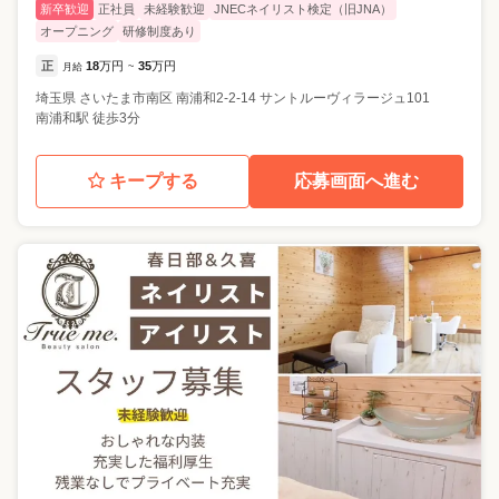
新卒歓迎
正社員
未経験歓迎
JNECネイリスト検定（旧JNA）
オープニング
研修制度あり
正
18
万円
35
万円
月給
~
埼玉県
さいたま市南区
南浦和2-2-14 サントルーヴィラージュ101
南浦和駅 徒歩3分
キープする
応募画面へ進む