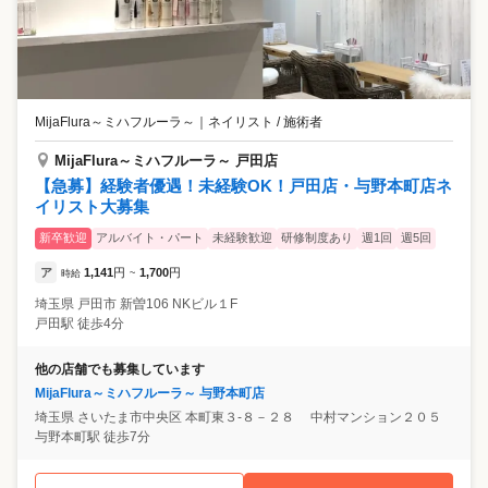
MijaFlura～ミハフルーラ～
｜
ネイリスト / 施術者
MijaFlura～ミハフルーラ～ 戸田店
【急募】経験者優遇！未経験OK！戸田店・与野本町店ネ
イリスト大募集
新卒歓迎
アルバイト・パート
未経験歓迎
研修制度あり
週1回
週5回
ア
1,141
円
1,700
円
時給
~
埼玉県
戸田市
新曽106 NKビル１F
戸田駅 徒歩4分
他の店舗でも募集しています
MijaFlura～ミハフルーラ～ 与野本町店
埼玉県
さいたま市中央区
本町東３‐８－２８ 中村マンション２０５
与野本町駅 徒歩7分