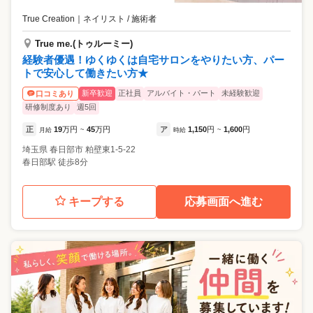
True Creation
｜
ネイリスト / 施術者
True me.(トゥルーミー)
経験者優遇！ゆくゆくは自宅サロンをやりたい方、パー
トで安心して働きたい方★
新卒歓迎
正社員
アルバイト・パート
未経験歓迎
口コミあり
研修制度あり
週5回
正
19
万円
45
万円
ア
1,150
円
1,600
円
月給
~
時給
~
埼玉県
春日部市
粕壁東1-5-22
春日部駅 徒歩8分
キープする
応募画面へ進む