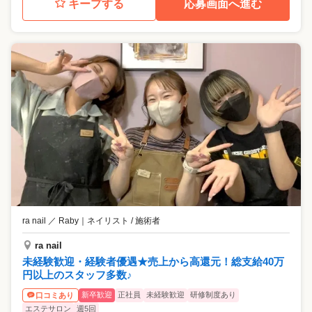
キープする
応募画面へ進む
ra nail ／ Raby
｜
ネイリスト / 施術者
ra nail
未経験歓迎・経験者優遇★売上から高還元！総支給40万
円以上のスタッフ多数♪
新卒歓迎
正社員
未経験歓迎
研修制度あり
口コミあり
エステサロン
週5回