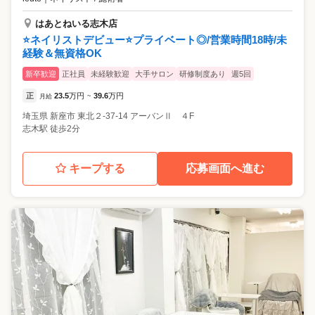
はあとねいる志木店
⭐️ネイリストデビュー⭐️プライベート◎/営業時間18時/未
経験＆無資格OK
新卒歓迎
正社員
未経験歓迎
大手サロン
研修制度あり
週5回
正
23.5
万円
39.6
万円
月給
~
埼玉県
新座市
東北２-37-14 アーバンⅡ ４F
志木駅 徒歩2分
キープする
応募画面へ進む