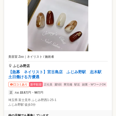
美容室 Zoo
｜
ネイリスト / 施術者
ふじみ野店
【急募 ネイリスト】宮古島店 ふじみ野駅 志木駅
土日働ける方優遇
新卒歓迎
正社員
週5回
寮完備
駅近
副業・WワークOK
口コミあり
正
22.5
万円
50
万円
月給
~
埼玉県
富士見市
ふじみ野西1-25-1
ふじみ野駅 徒歩3分
他の店舗でも募集しています