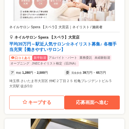
ネイルサロン Spera 【スペラ】大宮店
｜
ネイリスト / 施術者
ネイルサロン Spera 【スペラ】大宮店
平均39万円～駅近人気サロン☆ネイリスト募集♪ 各種手
当充実【働きやすいサロン】
新卒歓迎
アルバイト・パート
業務委託
未経験歓迎
口コミあり
オープニング
JNECネイリスト検定（旧JNA）
ア
1,280
円
2,500
円
委
39
万円
65
万円
時給
~
完全歩合
~
埼玉県
さいたま市大宮区
仲町２丁目２５ 松亀プレジデントビル 5
大宮駅 徒歩5分
キープする
応募画面へ進む