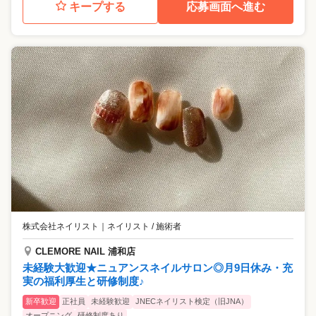
キープする
応募画面へ進む
株式会社ネイリスト
｜
ネイリスト / 施術者
CLEMORE NAIL 浦和店
未経験大歓迎★ニュアンスネイルサロン◎月9日休み・充
実の福利厚生と研修制度♪
新卒歓迎
正社員
未経験歓迎
JNECネイリスト検定（旧JNA）
オープニング
研修制度あり