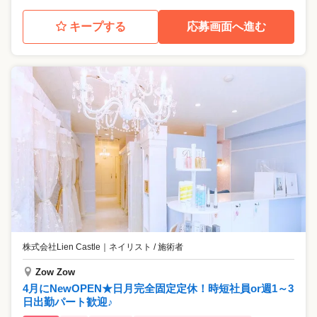
キープする
応募画面へ進む
株式会社Lien Castle
｜
ネイリスト / 施術者
Zow Zow
4月にNewOPEN★日月完全固定定休！時短社員or週1～3
日出勤パート歓迎♪