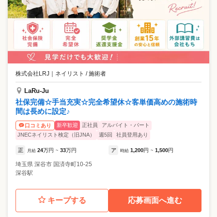
株式会社LRJ
｜
ネイリスト / 施術者
LaRu-Ju
社保完備☆手当充実☆完全希望休☆客単価高めの施術時
間は長めに設定♪
新卒歓迎
正社員
アルバイト・パート
口コミあり
JNECネイリスト検定（旧JNA）
週5回
社員登用あり
正
24
万円
33
万円
ア
1,200
円
1,500
円
月給
~
時給
~
埼玉県
深谷市
国済寺町10-25
深谷駅
キープする
応募画面へ進む