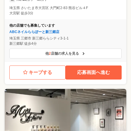
埼玉県
さいたま市大宮区
大門町2-83 熊谷ビル４F
大宮駅 徒歩3分
他の店舗でも募集しています
ABCネイルららぽーと新三郷店
埼玉県
三郷市
新三郷ららシティ3-1-1
新三郷駅 徒歩4分
他
2
店舗の求人を見る
キープする
応募画面へ進む