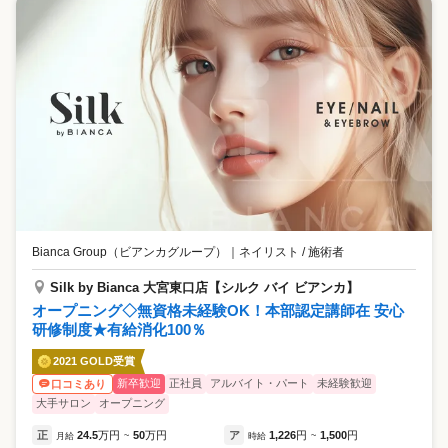
Bianca Group（ビアンカグループ）
｜
ネイリスト / 施術者
Silk by Bianca 大宮東口店【シルク バイ ビアンカ】
オープニング◇無資格未経験OK！本部認定講師在 安心
研修制度★有給消化100％
2021 GOLD受賞
新卒歓迎
正社員
アルバイト・パート
未経験歓迎
口コミあり
大手サロン
オープニング
正
24.5
万円
50
万円
ア
1,226
円
1,500
円
月給
~
時給
~