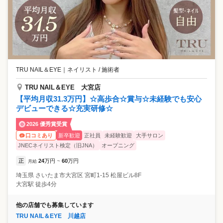
TRU NAIL＆EYE
｜
ネイリスト / 施術者
TRU NAIL＆EYE 大宮店
【平均月収31.3万円】☆高歩合☆賞与☆未経験でも安心
デビューできる☆充実研修☆
2026 優秀賞受賞
新卒歓迎
正社員
未経験歓迎
大手サロン
口コミあり
JNECネイリスト検定（旧JNA）
オープニング
正
24
万円
60
万円
月給
~
埼玉県
さいたま市大宮区
宮町1-15 松屋ビル8F
大宮駅 徒歩4分
他の店舗でも募集しています
TRU NAIL＆EYE 川越店