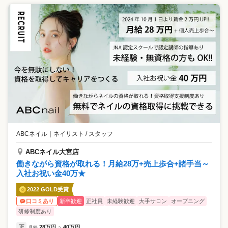
ABCネイル
｜
ネイリスト / スタッフ
ABCネイル大宮店
働きながら資格が取れる！月給28万+売上歩合+諸手当～
入社お祝い金40万★
2022 GOLD受賞
新卒歓迎
正社員
未経験歓迎
大手サロン
オープニング
口コミあり
研修制度あり
正
28
万円
40
万円
月給
~