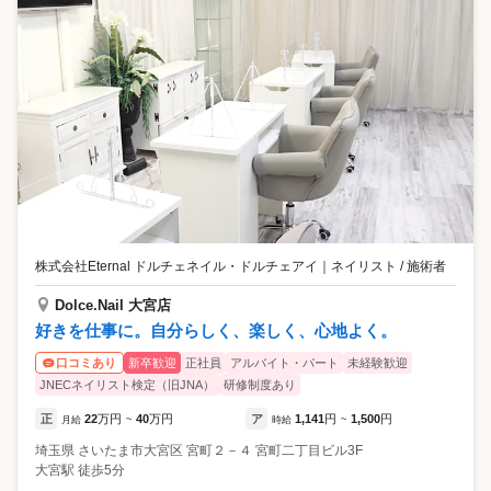
株式会社Eternal ドルチェネイル・ドルチェアイ
｜
ネイリスト / 施術者
Dolce.Nail 大宮店
好きを仕事に。自分らしく、楽しく、心地よく。
新卒歓迎
正社員
アルバイト・パート
未経験歓迎
口コミあり
JNECネイリスト検定（旧JNA）
研修制度あり
正
22
万円
40
万円
ア
1,141
円
1,500
円
月給
~
時給
~
埼玉県
さいたま市大宮区
宮町２－４ 宮町二丁目ビル3F
大宮駅 徒歩5分