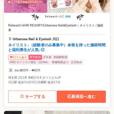
Rebeach HAIR RESORT/Urbansea Nail&Eyelash
｜
ネイリスト / 施術
者
Urbansea Nail & Eyelash 川口
ネイリスト♪（経験者のみ募集中）余裕を持った施術時間
と福利厚生が人気♪◎
新卒歓迎
正社員
未経験歓迎
口コミあり
JNECネイリスト検定（旧JNA）
研修制度あり
土日休み
正
22
万円
40
万円
月給
~
埼玉県
川口市
幸町2-5-9 タツミビル1F
川口駅 徒歩11分/川口元郷駅 徒歩17分
キープする
応募画面へ進む