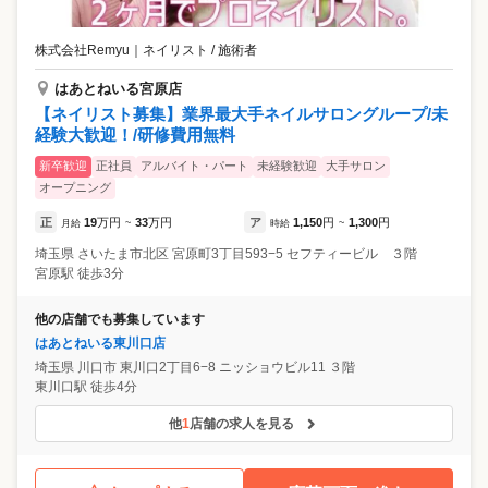
株式会社Remyu
｜
ネイリスト / 施術者
はあとねいる宮原店
【ネイリスト募集】業界最大手ネイルサロングループ/未
経験大歓迎！/研修費用無料
新卒歓迎
正社員
アルバイト・パート
未経験歓迎
大手サロン
オープニング
正
19
万円
33
万円
ア
1,150
円
1,300
円
月給
~
時給
~
埼玉県
さいたま市北区
宮原町3丁目593−5 セフティービル ３階
宮原駅 徒歩3分
他の店舗でも募集しています
はあとねいる東川口店
埼玉県
川口市
東川口2丁目6−8 ニッショウビル11 ３階
東川口駅 徒歩4分
他
1
店舗の求人を見る