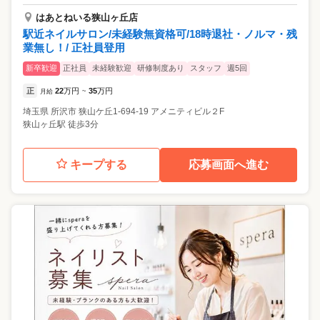
はあとねいる狭山ヶ丘店
駅近ネイルサロン/未経験無資格可/18時退社・ノルマ・残
業無し！/ 正社員登用
新卒歓迎
正社員
未経験歓迎
研修制度あり
スタッフ
週5回
正
22
万円
35
万円
月給
~
埼玉県
所沢市
狭山ケ丘1-694-19 アメニティビル２F
狭山ヶ丘駅 徒歩3分
キープする
応募画面へ進む