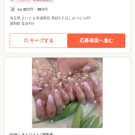
正
22
万円
39
万円
月給
~
埼玉県
さいたま市浦和区
高砂2-2 ほしみつビル6F
浦和駅 徒歩4分
キープする
応募画面へ進む
leute
｜
ネイリスト / 施術者