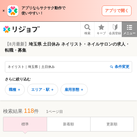
アプリならサクサク動作で
アプリで開く
使いやすい！
リジョブ
検索
キープ
会員登録
メニュー
【8月最新】
埼玉県 土日休み ネイリスト・ネイルサロンの求人・
転職・募集
条件変更
ネイリスト｜埼玉県｜土日休み
さらに絞り込む
職種 ＋
エリア・駅 ＋
雇用形態 ＋
118
検索結果
件
1ページ目
標準
新着順
更新順