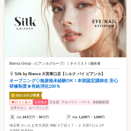
Bianca Group（ビアンカグループ）
｜
ネイリスト / 施術者
Silk by Bianca 大宮東口店【シルク バイ ビアンカ】
オープニング◇無資格未経験OK！本部認定講師在 安心
研修制度★有給消化100％
2021 GOLD受賞
土日休み
正社員
アルバイト・パート
未経験歓迎
口コミあり
大手サロン
オープニング
正
24.5
万円
50
万円
ア
1,226
円
1,500
円
月給
~
時給
~
埼玉県
さいたま市大宮区
仲町３丁目１７－２ 大宮Yビル３F
大宮駅 徒歩6分