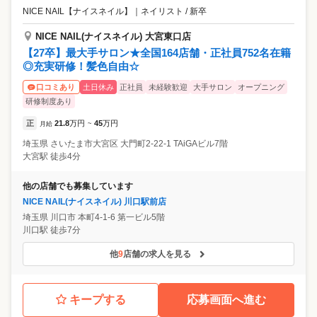
NICE NAIL【ナイスネイル】
｜
ネイリスト / 新卒
NICE NAIL(ナイスネイル) 大宮東口店
【27卒】最大手サロン★全国164店舗・正社員752名在籍
◎充実研修！髪色自由☆
土日休み
正社員
未経験歓迎
大手サロン
オープニング
口コミあり
研修制度あり
正
21.8
万円
45
万円
月給
~
埼玉県
さいたま市大宮区
大門町2-22-1 TAiGAビル7階
大宮駅 徒歩4分
他の店舗でも募集しています
NICE NAIL(ナイスネイル) 川口駅前店
埼玉県
川口市
本町4-1-6 第一ビル5階
川口駅 徒歩7分
他
9
店舗の求人を見る
キープする
応募画面へ進む