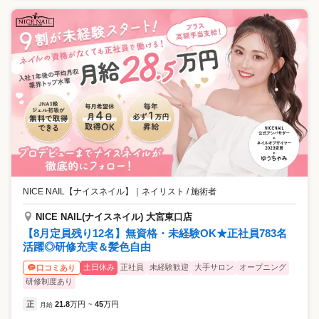
NICE NAIL【ナイスネイル】
｜
ネイリスト / 施術者
NICE NAIL(ナイスネイル) 大宮東口店
【8月定員残り12名】無資格・未経験OK★正社員783名
活躍◎研修充実＆髪色自由
土日休み
正社員
未経験歓迎
大手サロン
オープニング
口コミあり
研修制度あり
正
21.8
万円
45
万円
月給
~