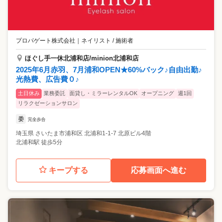
プロパゲート株式会社
｜
ネイリスト / 施術者
ほぐし手一休北浦和店/minion北浦和店
2025年6月赤羽、7月浦和OPEN★60%バック♪自由出勤♪
光熱費、広告費０♪
土日休み
業務委託
面貸し・ミラーレンタルOK
オープニング
週1回
リラクゼーションサロン
委
完全歩合
埼玉県
さいたま市浦和区
北浦和1-1-7 北原ビル4階
北浦和駅 徒歩5分
キープする
応募画面へ進む