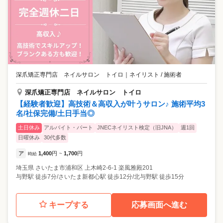
深爪矯正専門店 ネイルサロン トイロ
｜
ネイリスト / 施術者
深爪矯正専門店 ネイルサロン トイロ
【経験者歓迎】高技術＆高収入が叶うサロン♪ 施術平均3
名/社保完備/土日手当◎
土日休み
アルバイト・パート
JNECネイリスト検定（旧JNA）
週1回
日曜休み
30代多数
ア
1,400
円
1,700
円
時給
~
埼玉県
さいたま市浦和区
上木崎2-6-1 楽風雅殿201
与野駅 徒歩7分/さいたま新都心駅 徒歩12分/北与野駅 徒歩15分
キープする
応募画面へ進む