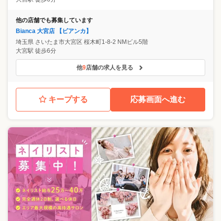
他の店舗でも募集しています
Bianca 大宮店 【ビアンカ】
埼玉県
さいたま市大宮区
桜木町1-8-2 NMビル5階
大宮駅 徒歩6分
他
9
店舗の求人を見る
キープする
応募画面へ進む