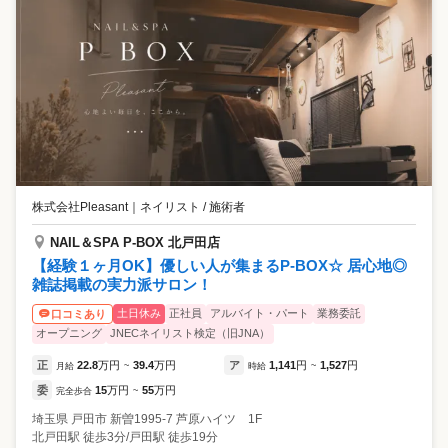
株式会社Pleasant
｜
ネイリスト / 施術者
NAIL＆SPA P-BOX 北戸田店
【経験１ヶ月OK】優しい人が集まるP-BOX☆ 居心地◎
雑誌掲載の実力派サロン！
土日休み
正社員
アルバイト・パート
業務委託
口コミあり
オープニング
JNECネイリスト検定（旧JNA）
正
22.8
万円
39.4
万円
ア
1,141
円
1,527
円
月給
~
時給
~
委
15
万円
55
万円
完全歩合
~
埼玉県
戸田市
新曽1995-7 芦原ハイツ 1F
北戸田駅 徒歩3分/戸田駅 徒歩19分