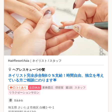
HairResort Asia
｜
ネイリスト / スタッフ
ヘアレスキューつや髪
ネイリスト完全歩合制6０％支給！時間自由、独立を考え
ている方ご相談にのります🌟
土日休み
業務委託
理容室
週1回
スタッフ
口コミあり
リラクゼーションサロン
委
完全歩合
埼玉県
さいたま市南区
白幡1−4−1