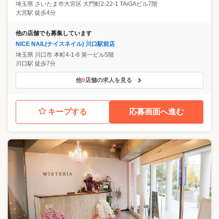
埼玉県
さいたま市大宮区
大門町2-22-1 TAiGAビル7階
大宮駅 徒歩4分
他の店舗でも募集しています
NICE NAIL(ナイスネイル) 川口駅前店
埼玉県
川口市
本町4-1-6 第一ビル5階
川口駅 徒歩7分
他
9
店舗の求人を見る
キープする
応募画面へ進む