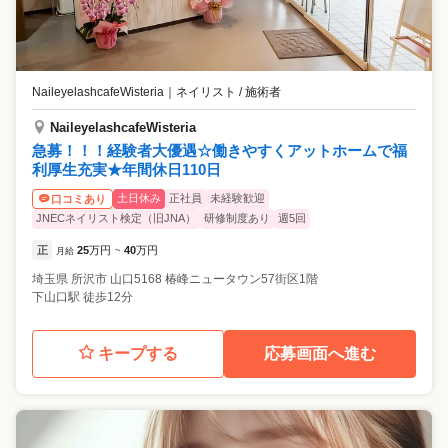
NaileyelashcafeWisteria
｜
ネイリスト / 施術者
NaileyelashcafeWisteria
急募！！！経験者大優遇☆働きやすくアットホームで福
利厚生充実★年間休日110日
土日休み
正社員
未経験歓迎
口コミあり
JNECネイリスト検定（旧JNA）
研修制度あり
週5回
正
25
万円
40
万円
月給
~
埼玉県
所沢市
山口5168 椿峰ニュータウン57街区1階
下山口駅 徒歩12分
キープする
応募画面へ進む