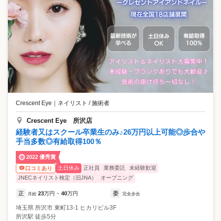
Crescent Eye
｜
ネイリスト / 施術者
Crescent Eye 所沢店
経験者又はスクール卒業生のみ♪26万円以上可能◎歩合や
手当多数◎有給取得100％
2022 優秀賞
土日休み
正社員
業務委託
未経験歓迎
口コミあり
JNECネイリスト検定（旧JNA）
オープニング
正
23
万円
40
万円
委
月給
~
完全歩合
埼玉県
所沢市
東町13-1 ヒカリビル3F
所沢駅 徒歩5分