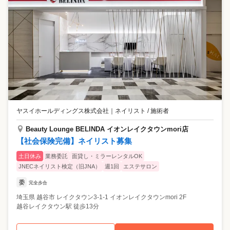
ヤスイホールディングス株式会社
｜
ネイリスト / 施術者
Beauty Lounge BELINDA イオンレイクタウンmori店
【社会保険完備】ネイリスト募集
土日休み
業務委託
面貸し・ミラーレンタルOK
JNECネイリスト検定（旧JNA）
週1回
エステサロン
委
完全歩合
埼玉県
越谷市
レイクタウン3-1-1 イオンレイクタウンmori 2F
越谷レイクタウン駅 徒歩13分