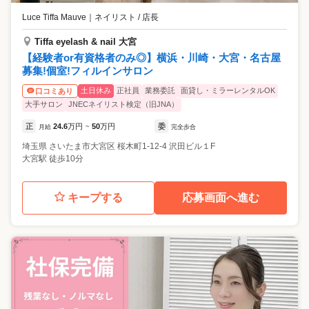
Luce Tiffa Mauve
｜
ネイリスト / 店長
Tiffa eyelash & nail 大宮
【経験者or有資格者のみ◎】横浜・川崎・大宮・名古屋
募集!個室!フィルインサロン
土日休み
正社員
業務委託
面貸し・ミラーレンタルOK
口コミあり
大手サロン
JNECネイリスト検定（旧JNA）
正
24.6
万円
50
万円
委
月給
~
完全歩合
埼玉県
さいたま市大宮区
桜木町1-12-4 沢田ビル１F
大宮駅 徒歩10分
キープする
応募画面へ進む