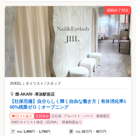
掲載終了間近
JIVEEL
｜
ネイリスト / スタッフ
燈-AKARI -草加駅前店
【社保完備】自分らしく輝く自由な働き方｜有休消化率1
00%残業ゼロ｜オープニング
土日休み
正社員
アルバイト・パート
業務委託
口コミあり
JNECネイリスト検定（旧JNA）
研修制度あり
ア
1,400
円
1,700
円
委
25
万円
40
万円
時給
~
月給
~