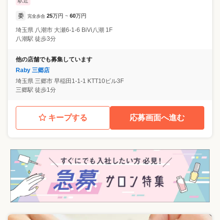
駅近
委
25
万円
60
万円
完全歩合
~
埼玉県
八潮市
大瀬6-1-6 BiVi八潮 1F
八潮駅 徒歩3分
他の店舗でも募集しています
Raby 三郷店
埼玉県
三郷市
早稲田1-1-1 KTT10ビル3F
三郷駅 徒歩1分
キープする
応募画面へ進む