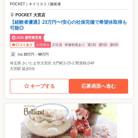
POCKET
｜
ネイリスト / 施術者
POCKET 大宮店
【経験者優遇】23万円〜/安心の社保完備で希望休取得も
可能◎
2025 優秀賞受賞
土日休み
正社員
研修制度あり
週1回
週5回
週6回
口コミあり
正
23
万円
50
万円
月給
~
埼玉県
さいたま市大宮区
大門町2-25-2 野原BLD4F
大宮駅 徒歩5分
キープする
応募画面へ進む