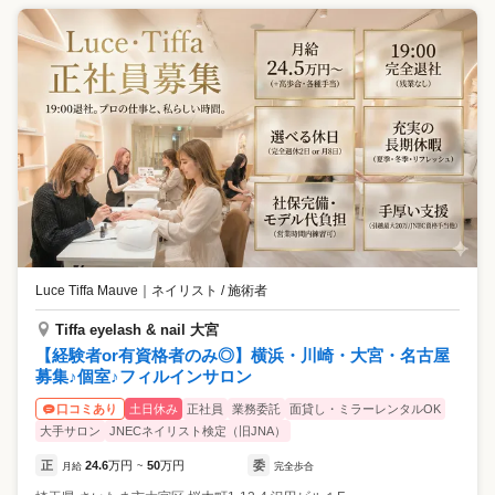
Luce Tiffa Mauve
｜
ネイリスト / 施術者
Tiffa eyelash & nail 大宮
【経験者or有資格者のみ◎】横浜・川崎・大宮・名古屋
募集♪個室♪フィルインサロン
土日休み
正社員
業務委託
面貸し・ミラーレンタルOK
口コミあり
大手サロン
JNECネイリスト検定（旧JNA）
正
24.6
万円
50
万円
委
月給
~
完全歩合