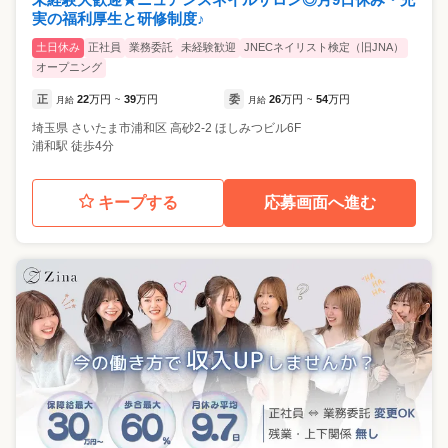
実の福利厚生と研修制度♪
土日休み
正社員
業務委託
未経験歓迎
JNECネイリスト検定（旧JNA）
オープニング
正
22
万円
39
万円
委
26
万円
54
万円
月給
~
月給
~
埼玉県
さいたま市浦和区
高砂2-2 ほしみつビル6F
浦和駅 徒歩4分
キープする
応募画面へ進む