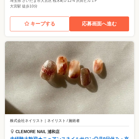
埼玉県
さいたま市大宮区
桜木町1-12-4 沢田ビル１F
大宮駅 徒歩10分
キープする
応募画面へ進む
株式会社ネイリスト
｜
ネイリスト / 施術者
CLEMORE NAIL 浦和店
未経験大歓迎★ニュアンスネイルサロン◎月9日休み・充