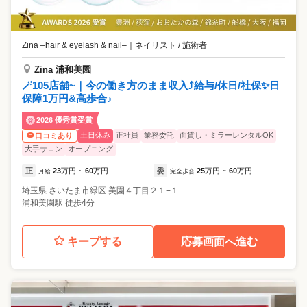
Zina –hair & eyelash & nail–
｜
ネイリスト / 施術者
Zina 浦和美園
🪄105店舗~｜今の働き方のまま収入⤴️給与/休日/社保✨日
保障1万円&高歩合♪
2026 優秀賞受賞
土日休み
正社員
業務委託
面貸し・ミラーレンタルOK
口コミあり
大手サロン
オープニング
正
23
万円
60
万円
委
25
万円
60
万円
月給
~
完全歩合
~
埼玉県
さいたま市緑区
美園４丁目２１−１
浦和美園駅 徒歩4分
キープする
応募画面へ進む