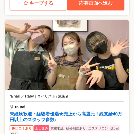
キープする
応募画面へ進む
ra nail ／ Raby
｜
ネイリスト / 施術者
ra nail
未経験歓迎・経験者優遇★売上から高還元！総支給40万
円以上のスタッフ多数♪
土日休み
業務委託
研修制度あり
エステサロン
週5回
口コミあり