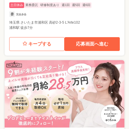
土日休み
業務委託
研修制度あり
週1回
週5回
週6回
委
完全歩合
埼玉県
さいたま市浦和区
高砂2-3-5 L'Arte102
浦和駅 徒歩7分
キープする
応募画面へ進む