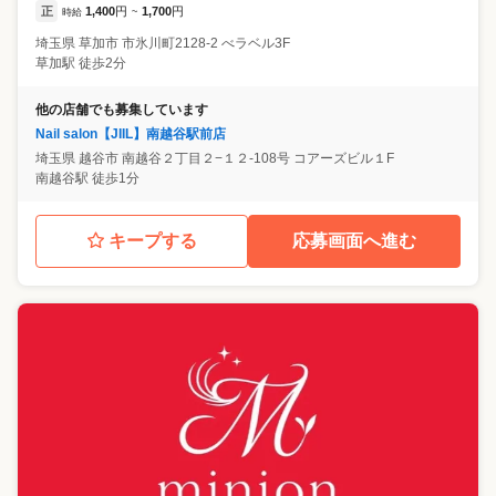
正
1,400
円
1,700
円
時給
~
埼玉県
草加市
市氷川町2128-2 べラベル3F
草加駅 徒歩2分
他の店舗でも募集しています
Nail salon【JIIL】南越谷駅前店
埼玉県
越谷市
南越谷２丁目２−１２-108号 コアーズビル１F
南越谷駅 徒歩1分
キープする
応募画面へ進む