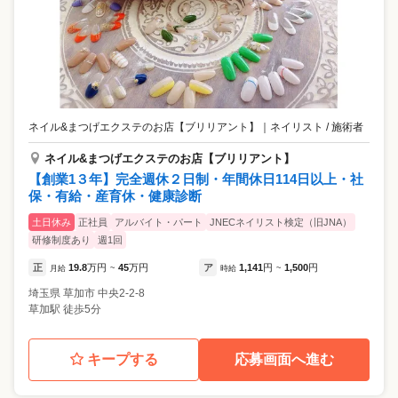
ネイル&まつげエクステのお店【ブリリアント】
｜
ネイリスト / 施術者
ネイル&まつげエクステのお店【ブリリアント】
【創業1３年】完全週休２日制・年間休日114日以上・社
保・有給・産育休・健康診断
土日休み
正社員
アルバイト・パート
JNECネイリスト検定（旧JNA）
研修制度あり
週1回
正
19.8
万円
45
万円
ア
1,141
円
1,500
円
月給
~
時給
~
埼玉県
草加市
中央2-2-8
草加駅 徒歩5分
キープする
応募画面へ進む