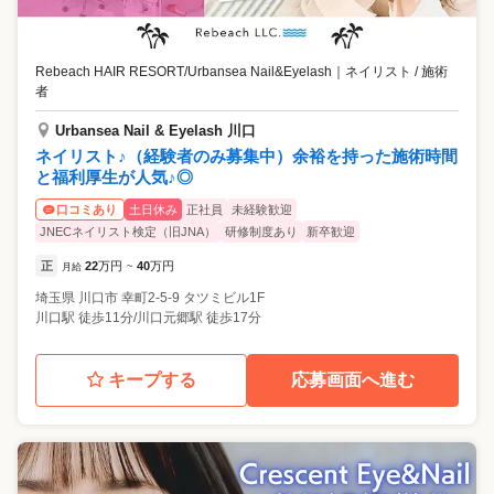
Rebeach HAIR RESORT/Urbansea Nail&Eyelash
｜
ネイリスト / 施術
者
Urbansea Nail & Eyelash 川口
ネイリスト♪（経験者のみ募集中）余裕を持った施術時間
と福利厚生が人気♪◎
土日休み
正社員
未経験歓迎
口コミあり
JNECネイリスト検定（旧JNA）
研修制度あり
新卒歓迎
正
22
万円
40
万円
月給
~
埼玉県
川口市
幸町2-5-9 タツミビル1F
川口駅 徒歩11分/川口元郷駅 徒歩17分
キープする
応募画面へ進む