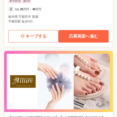
新卒歓迎
週5回
正
25
万円
40
万円
月給
~
栃木県
宇都宮市
簗瀬
宇都宮駅 徒歩0分
キープする
応募画面へ進む