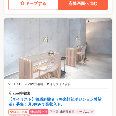
キープする
応募画面へ進む
VELDA DESIGN株式会社
｜
ネイリスト / 店長
cord宇都宮
【ネイリスト】役職経験者（将来幹部ポジション希望
者）募集！月8休みで高収入も♪
研修制度あり
正社員
未経験歓迎
オープニング
口コミあり