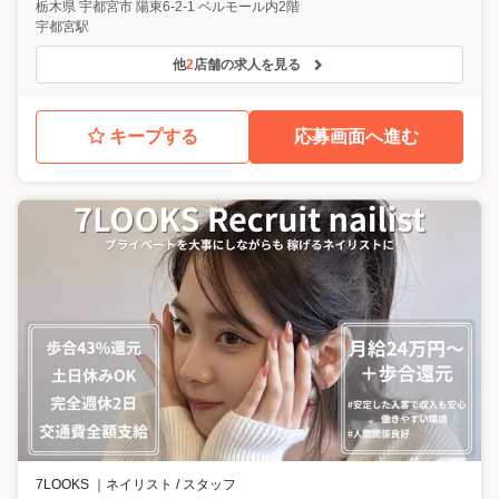
栃木県
宇都宮市
陽東6-2-1 ベルモール内2階
宇都宮駅
他
2
店舗の求人を見る
キープする
応募画面へ進む
7LOOKS
｜
ネイリスト / スタッフ