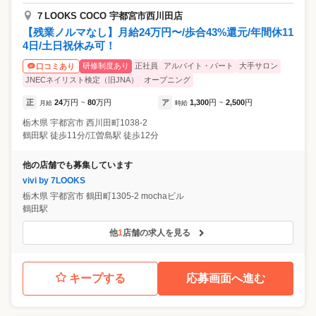
７LOOKS COCO 宇都宮市西川田店
【残業ノルマなし】月給24万円〜/歩合43%還元/年間休11
4日/土日祝休み可！
研修制度あり
正社員
アルバイト・パート
大手サロン
口コミあり
JNECネイリスト検定（旧JNA）
オープニング
正
24
万円
80
万円
ア
1,300
円
2,500
円
月給
~
時給
~
栃木県
宇都宮市
⻄川田町1038-2
鶴田駅 徒歩11分/江曽島駅 徒歩12分
他の店舗でも募集しています
vivi by 7LOOKS
栃木県
宇都宮市
鶴田町1305-2 mochaビル
鶴田駅
他
1
店舗の求人を見る
キープする
応募画面へ進む