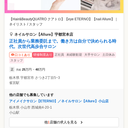
【Hair&BeautyQUATRO クアトロ】【eye ETERNO】【nail Allure】
｜
ネイリスト / スタッフ
ネイルサロン【Allure】宇都宮本店
正社員から業務委託まで。働き方は自分で決められる時
代。次世代高歩合サロン
研修制度あり
正社員
未経験歓迎
大手サロン
土日休み
口コミあり
スタッフ
正
25
万円
40
万円
月給
~
栃木県
宇都宮市
さつき2丁目5−3
雀宮駅
他の店舗でも募集しています
アイメイクサロン【ETERNO】／ネイルサロン【Allure】小山店
栃木県
小山市
西城南4-20-1
小山駅
他
1
店舗の求人を見る