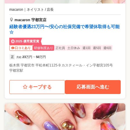
macaron
｜
ネイリスト / 店長
macaron 宇都宮店
経験者優遇23万円〜/安心の社保完備で希望休取得も可能
☆
2025 優秀賞受賞
研修制度あり
正社員
土日休み
週1回
週5回
週6回
口コミあり
正
23
万円
50
万円
月給
~
栃木県
宇都宮市
平松本町1125-9 カスティール・イン宇都宮105号
宇都宮駅
キープする
応募画面へ進む