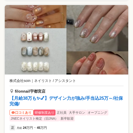
株式会社soin
｜
ネイリスト / アシスタント
filonnail宇都宮店
【月給38万も✨💅】デザイン力が強み/手当込25万～/社保
完備/
研修制度あり
正社員
大手サロン
オープニング
口コミあり
JNECネイリスト検定（旧JNA）
新卒歓迎
正
24
万円
45
万円
月給
~