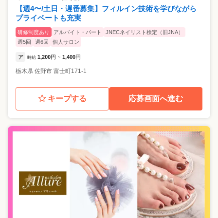
【週4〜/土日・遅番募集】フィルイン技術を学びながら
プライベートも充実
研修制度あり
アルバイト・パート
JNECネイリスト検定（旧JNA）
週5回
週6回
個人サロン
ア
1,200
円
1,400
円
時給
~
栃木県
佐野市
富士町171-1
キープする
応募画面へ進む