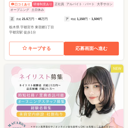
研修制度あり
正社員
アルバイト・パート
大手サロン
口コミあり
オープニング
土日休み
正
21.5
万円
45
万円
ア
1,150
円
1,500
円
月給
~
時給
~
栃木県
宇都宮市
東宿郷1丁目
宇都宮駅 徒歩1分
キープする
応募画面へ進む
NEW