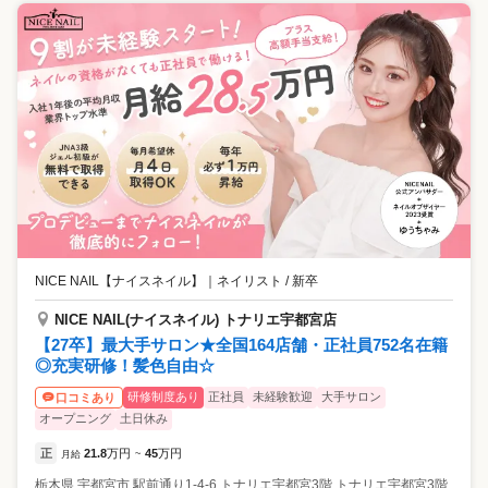
NICE NAIL【ナイスネイル】
｜
ネイリスト / 新卒
NICE NAIL(ナイスネイル) トナリエ宇都宮店
【27卒】最大手サロン★全国164店舗・正社員752名在籍
◎充実研修！髪色自由☆
研修制度あり
正社員
未経験歓迎
大手サロン
口コミあり
オープニング
土日休み
正
21.8
万円
45
万円
月給
~
栃木県
宇都宮市
駅前通り1-4-6 トナリエ宇都宮3階 トナリエ宇都宮3階