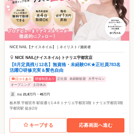
NICE NAIL【ナイスネイル】
｜
ネイリスト / 施術者
NICE NAIL(ナイスネイル) トナリエ宇都宮店
【8月定員残り12名】無資格・未経験OK★正社員783名
活躍◎研修充実＆髪色自由
研修制度あり
正社員
未経験歓迎
大手サロン
口コミあり
オープニング
土日休み
正
21.8
万円
45
万円
月給
~
栃木県
宇都宮市
駅前通り1-4-6 トナリエ宇都宮3階 トナリエ宇都宮3階
宇都宮駅 徒歩2分
キープする
応募画面へ進む