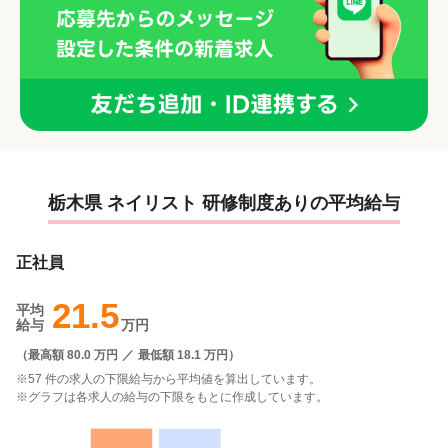
栃木県 ネイリスト 研修制度ありの平均給与
正社員
21.5
平均
給与
万円
（
最高額 80.0 万円
／
最低額 18.1 万円
）
※57 件の求人の下限給与から平均値を算出しています。
※グラフは各求人の給与の下限をもとに作成しています。