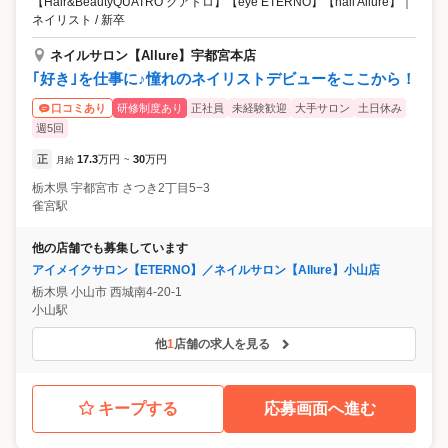
【Hair&BeautyQUATRO クアトロ】【eye ETERNO】【nail Allure】
｜
ネイリスト / 新卒
ネイルサロン【Allure】宇都宮本店
｢好き｣を仕事に♪憧れのネイリストデビューをここから！
研修制度あり
正社員
未経験歓迎
大手サロン
土日休み
口コミあり
週5回
正
17.3
万円
30
万円
月給
~
栃木県
宇都宮市
さつき2丁目5−3
雀宮駅
他の店舗でも募集しています
アイメイクサロン【ETERNO】／ネイルサロン【Allure】小山店
栃木県
小山市
西城南4-20-1
小山駅
他
1
店舗の求人を見る
キープする
応募画面へ進む