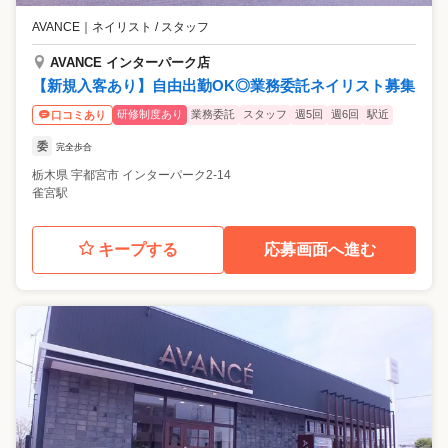
AVANCE
｜
ネイリスト / スタッフ
AVANCE インターパーク店
【新規入客あり】自由出勤OK◎業務委託ネイリスト募集
研修制度あり
業務委託
スタッフ
週5回
週6回
駅近
口コミあり
委
完全歩合
栃木県
宇都宮市
インターパーク2-14
雀宮駅
キープする
応募画面へ進む