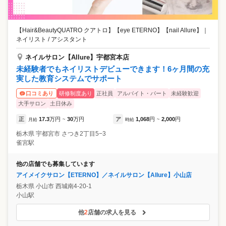
【Hair&BeautyQUATRO クアトロ】【eye ETERNO】【nail Allure】
｜
ネイリスト / アシスタント
ネイルサロン【Allure】宇都宮本店
未経験者でもネイリストデビューできます！6ヶ月間の充
実した教育システムでサポート
研修制度あり
正社員
アルバイト・パート
未経験歓迎
口コミあり
大手サロン
土日休み
正
17.3
万円
30
万円
ア
1,068
円
2,000
円
月給
~
時給
~
栃木県
宇都宮市
さつき2丁目5−3
雀宮駅
他の店舗でも募集しています
アイメイクサロン【ETERNO】／ネイルサロン【Allure】小山店
栃木県
小山市
西城南4-20-1
小山駅
他
2
店舗の求人を見る