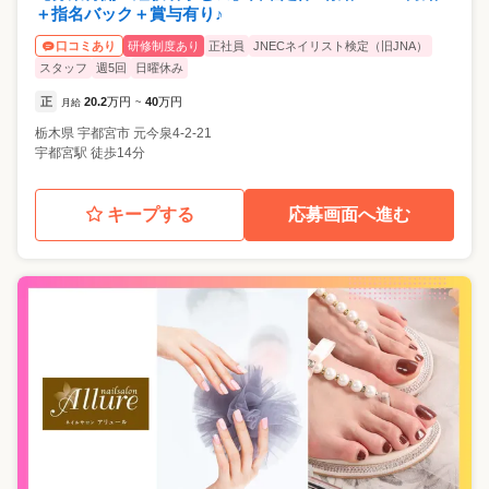
＋指名バック＋賞与有り♪
研修制度あり
正社員
JNECネイリスト検定（旧JNA）
口コミあり
スタッフ
週5回
日曜休み
正
20.2
万円
40
万円
月給
~
栃木県
宇都宮市
元今泉4-2-21
宇都宮駅 徒歩14分
キープする
応募画面へ進む