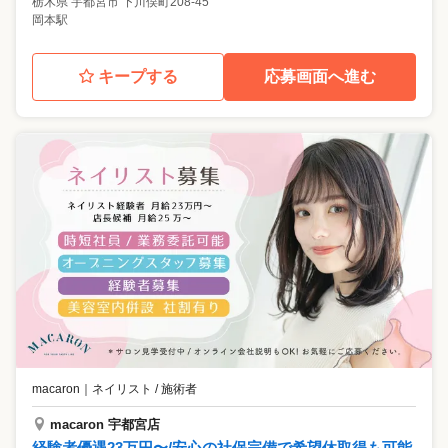
栃木県
宇都宮市
下川俣町208-45
岡本駅
キープする
応募画面へ進む
macaron
｜
ネイリスト / 施術者
macaron 宇都宮店
経験者優遇23万円〜/安心の社保完備で希望休取得も可能