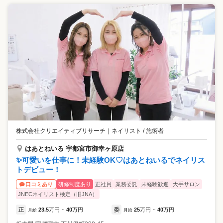
株式会社クリエイティブリサーチ
｜
ネイリスト / 施術者
はあとねいる 宇都宮市御幸ヶ原店
✨可愛いを仕事に！未経験OK♡はあとねいるでネイリス
トデビュー！
研修制度あり
正社員
業務委託
未経験歓迎
大手サロン
口コミあり
JNECネイリスト検定（旧JNA）
正
23.5
万円
40
万円
委
25
万円
40
万円
月給
~
月給
~