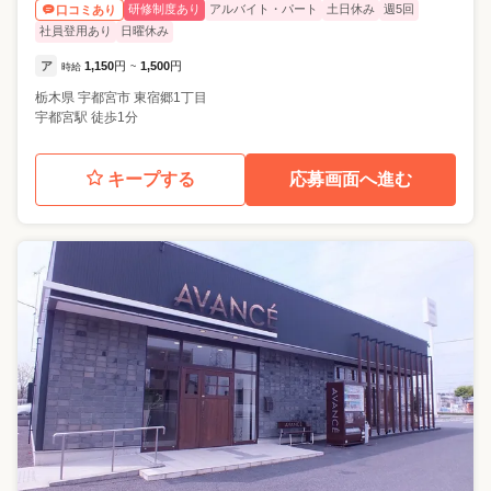
研修制度あり
アルバイト・パート
土日休み
週5回
口コミあり
社員登用あり
日曜休み
ア
1,150
円
1,500
円
時給
~
栃木県
宇都宮市
東宿郷1丁目
宇都宮駅 徒歩1分
キープする
応募画面へ進む