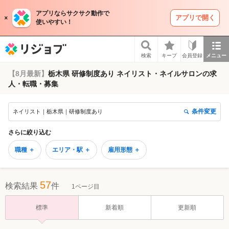
アプリならサクサク動作で
アプリで開く
使いやすい！
リジョブ
検索
キープ
会員登録
メニュー
【8月最新】
栃木県 研修制度あり ネイリスト・ネイルサロンの求
人・転職・募集
条件変更
ネイリスト｜栃木県｜研修制度あり
さらに絞り込む
職種 ＋
エリア・駅 ＋
雇用形態 ＋
57
検索結果
件
1ページ目
標準
新着順
更新順