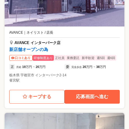
AVANCE
｜
ネイリスト / 店長
AVANCE インターパーク店
新店舗オープンの為
研修制度あり
正社員
業務委託
新卒歓迎
週5回
週6回
口コミあり
正
19
万円
20
万円
委
20
万円
38
万円
月給
~
完全歩合
~
栃木県
宇都宮市
インターパーク2-14
雀宮駅
キープする
応募画面へ進む