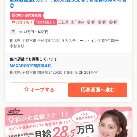
◎
2025 優秀賞受賞
研修制度あり
正社員
土日休み
週1回
週5回
週6回
口コミあり
正
23
万円
50
万円
月給
~
栃木県
宇都宮市
平松本町1125-9 カスティール・イン宇都宮105号
宇都宮駅
他の店舗でも募集しています
MACARON宇都宮問屋店
栃木県
宇都宮市
問屋町3426-20 TNKビル 2F 201号室
キープする
応募画面へ進む