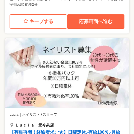
宇都宮駅 徒歩2分
キープする
応募画面へ進む
Lucia
｜
ネイリスト / スタッフ
Ｌｕｃｉａ 元今泉店
【募集再開！経験者求む★】日曜定休♪有給100％♪月給