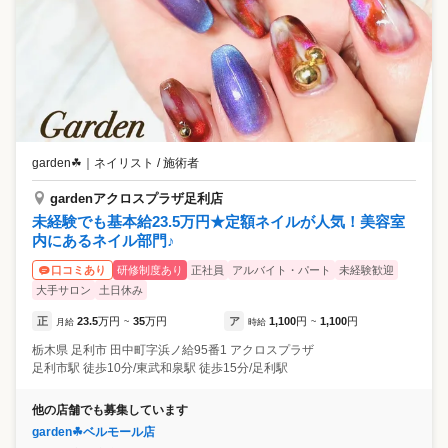
garden☘
｜
ネイリスト / 施術者
gardenアクロスプラザ足利店
未経験でも基本給23.5万円★定額ネイルが人気！美容室
内にあるネイル部門♪
研修制度あり
正社員
アルバイト・パート
未経験歓迎
口コミあり
大手サロン
土日休み
正
23.5
万円
35
万円
ア
1,100
円
1,100
円
月給
~
時給
~
栃木県
足利市
田中町字浜ノ給95番1 アクロスプラザ
足利市駅 徒歩10分/東武和泉駅 徒歩15分/足利駅
他の店舗でも募集しています
garden☘ベルモール店