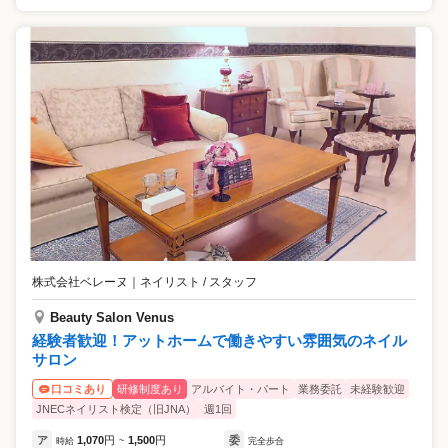
株式会社ベレーヌ
｜
ネイリスト / スタッフ
Beauty Salon Venus
経験者歓迎！アットホームで働きやすい雰囲気のネイル
サロン
研修制度あり
アルバイト・パート
業務委託
未経験歓迎
口コミあり
JNECネイリスト検定（旧JNA）
週1回
ア
1,070
円
1,500
円
委
時給
~
完全歩合