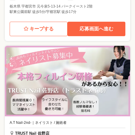
栃木県
宇都宮市
元今泉5-13-14 パークイースト2階
駅東公園前駅 徒歩5分/宇都宮駅 徒歩17分
キープする
応募画面へ進む
A.T Nail-2nd-
｜
ネイリスト / 施術者
TRUST Nail 佐野店