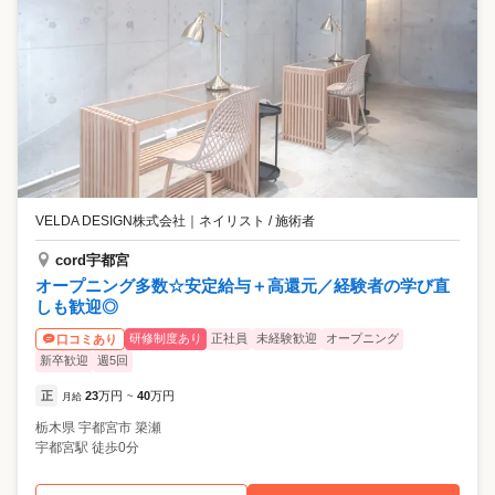
VELDA DESIGN株式会社
｜
ネイリスト / 施術者
cord宇都宮
オープニング多数☆安定給与＋高還元／経験者の学び直
しも歓迎◎
研修制度あり
正社員
未経験歓迎
オープニング
口コミあり
新卒歓迎
週5回
正
23
万円
40
万円
月給
~
栃木県
宇都宮市
簗瀬
宇都宮駅 徒歩0分