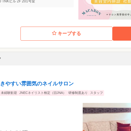
0 TNKビル 2F 201号室
キープする
フ
きやすい雰囲気のネイルサロン
未経験歓迎
JNECネイリスト検定（旧JNA）
研修制度あり
スタッフ