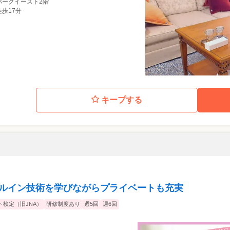
4 パークイースト2階
徒歩17分
キープする
ィルイン技術を学びながらプライベートも充実
ト検定（旧JNA）
研修制度あり
週5回
週6回