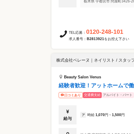
栃木県
宇都宮市
問屋町3426-2
0120-248-101
TEL応募：
求人番号：
B2813921
をお控え下さい
株式会社ベレーヌ
｜
ネイリスト / スタッ
Beauty Salon Venus
経験者歓迎！アットホームで働
交通費支給
アルバイト・パート
口コミあり
時給
1,070
円
1,500
円
ア
~
給与