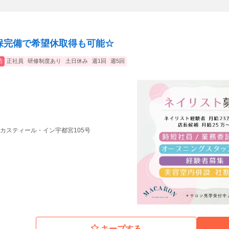
社保完備で希望休取得も可能☆
給
正社員
研修制度あり
土日休み
週1回
週5回
9 カスティール・イン宇都宮105号
キープする