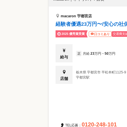
macaron 宇都宮店
経験者優遇23万円〜/安心の
2025 優秀賞受賞
交通費支
口コミあり
月給
23
万円
50
万円
正
~
給与
栃木県
宇都宮市
平松本町1125-
宇都宮駅
店舗
0120-248-101
TEL応募：