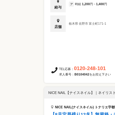
時給
1,200
円
1,400
円
ア
~
給与
栃木県
佐野市
富士町171-1
店舗
0120-248-101
TEL応募：
求人番号：
B0104042
をお控え下さい
NICE NAIL【ナイスネイル】
｜
ネイリスト
NICE NAIL(ナイスネイル) トナリエ宇
【8月定員残り12名】無資格・