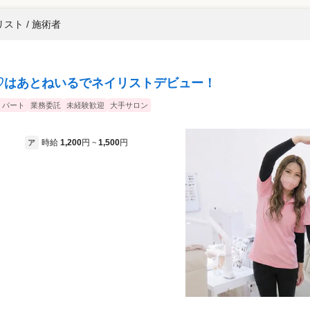
スト / 施術者
♡はあとねいるでネイリストデビュー！
・パート
業務委託
未経験歓迎
大手サロン
時給
1,200
円
1,500
円
ア
~