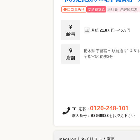
交通費支給
正社員
未経験歓迎
口コミあり
月給
21.8
万円
45
万円
正
~
給与
栃木県
宇都宮市
駅前通り1-4-6
宇都宮駅 徒歩2分
店舗
0120-248-101
TEL応募：
求人番号：
B3649928
をお控え下さい
macaron
｜
ネイリスト / 店長