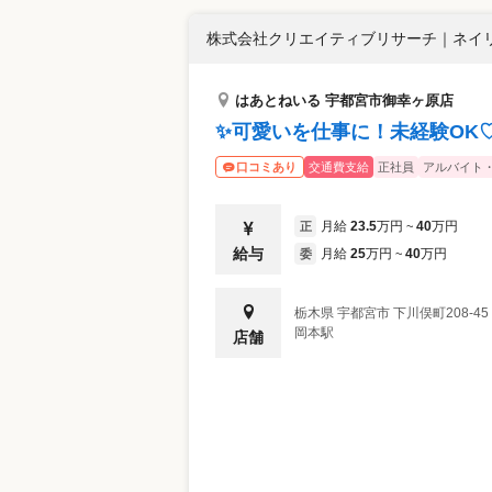
株式会社クリエイティブリサーチ
｜
ネイリ
はあとねいる 宇都宮市御幸ヶ原店
✨可愛いを仕事に！未経験OK
交通費支給
正社員
アルバイト
口コミあり
月給
23.5
万円
40
万円
正
~
給与
月給
25
万円
40
万円
委
~
栃木県
宇都宮市
下川俣町208-45
岡本駅
店舗