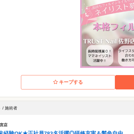
キープする
 / 施術者
都宮店
未経験OK★正社員783名活躍◎研修充実＆髪色自由