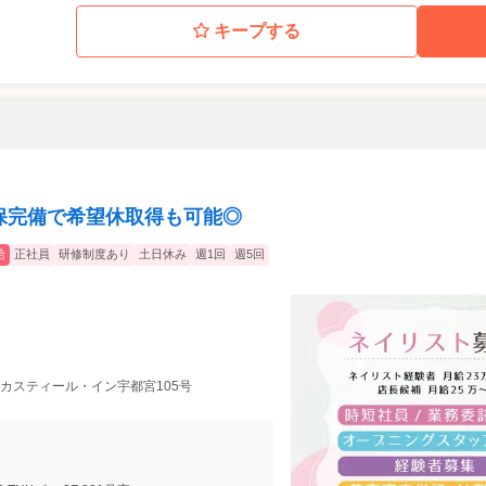
キープする
社保完備で希望休取得も可能◎
給
正社員
研修制度あり
土日休み
週1回
週5回
9 カスティール・イン宇都宮105号