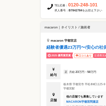
0120-248-101
TEL応募：
求人番号：
B7842784
をお控え下さい
macaron
｜
ネイリスト / 施術者
macaron 宇都宮店
経験者優遇23万円〜/安心の
2025 優秀賞受賞
交通費支
口コミあり
月給
23
万円
50
万円
正
~
給与
栃木県
宇都宮市
平松本町1125-
宇都宮駅
他の店舗でも募集しています
店舗
MACARON宇都宮問屋店