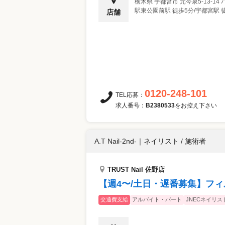
栃木県
宇都宮市
元今泉5-13-1
駅東公園前駅 徒歩5分/宇都宮駅 
店舗
0120-248-101
TEL応募：
求人番号：
B2380533
をお控え下さい
A.T Nail-2nd-
｜
ネイリスト / 施術者
TRUST Nail 佐野店
【週4〜/土日・遅番募集】フ
交通費支給
アルバイト・パート
JNECネイリス