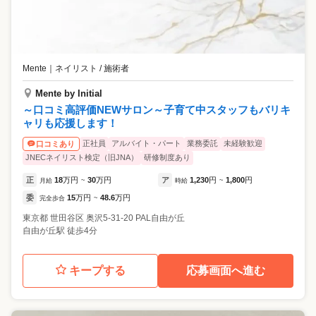
Mente
｜
ネイリスト / 施術者
Mente by Initial
～口コミ高評価NEWサロン～子育て中スタッフもバリキ
ャリも応援します！
正社員
アルバイト・パート
業務委託
未経験歓迎
口コミあり
JNECネイリスト検定（旧JNA）
研修制度あり
正
18
万円
30
万円
ア
1,230
円
1,800
円
月給
~
時給
~
委
15
万円
48.6
万円
完全歩合
~
東京都
世田谷区
奥沢5-31-20 PAL自由が丘
自由が丘駅 徒歩4分
キープする
応募画面へ進む