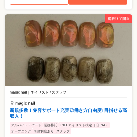
掲載終了間近
magic nail
｜
ネイリスト / スタッフ
magic nail
新規多数！集客サポート充実◎働き方自由度↑目指せる高
収入！
アルバイト・パート
業務委託
JNECネイリスト検定（旧JNA）
オープニング
研修制度あり
スタッフ