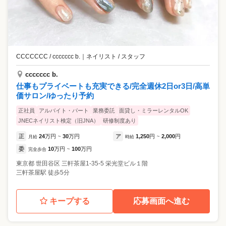
CCCCCCC / ccccccc b.
｜
ネイリスト / スタッフ
ccccccc b.
仕事もプライベートも充実できる/完全週休2日or3日/高単
価サロン/ゆったり予約
正社員
アルバイト・パート
業務委託
面貸し・ミラーレンタルOK
JNECネイリスト検定（旧JNA）
研修制度あり
正
24
万円
30
万円
ア
1,250
円
2,000
円
月給
~
時給
~
委
10
万円
100
万円
完全歩合
~
東京都
世田谷区
三軒茶屋1-35-5 栄光堂ビル１階
三軒茶屋駅 徒歩5分
キープする
応募画面へ進む