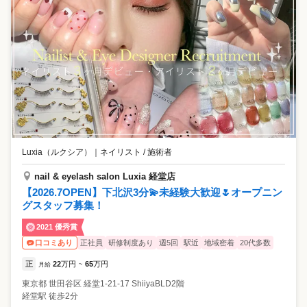
て働いています。 また、店長会・チーフ会・スタッフ会（全体会議）を
年数回実施し、 全国スタッフが集まって会社の方向性を共有していま
す。 さらに、サロン内だけではなく、地区での練習会やミーティングも
あるので、 他のお店のタッフと交流の機会があります。 スクールを活用
し、仲良くなったスタッフと一緒に練習なんてことも。 1人で頑張るの
ではなく、地区で、会社全体であなたの成長をサポートします。 他に
も、JNA本部認定校である直営スクールでは、空いた時間を利用してス
タッフ同士の練習が可能。 サロンで苦手な技術、検定試験練習、コンテ
スト対策など…社内に多数在籍している認定講師と一緒に勉強しましょ
う！ ---ネイルズユニークのプライベートブランド--- ◎ネイルサロン発の
プライベートブランド 長年のネイルサロン経営で培った経験を基に、日
本の気候、風土に合った品質と安心安全に配慮したMADE IN JAPAN商
Luxia（ルクシア）
｜
ネイリスト / 施術者
品を開発。 ネイルポリッシュカラー全104色、ネイルケアアイテム30品
目展開中。 自社ブランドの商品を使用して施術ができるのは、ネイルズ
nail & eyelash salon Luxia 経堂店
ユニークならでは。 将来、商品開発に携わることも…。 商品をたくさん
【2026.7OPEN】下北沢3分💫未経験大歓迎🌷オープニン
の方に使ってもらえるよう、会社を上げて取り組んでいるので、 販売を
グスタッフ募集！
頑張っているスタッフに商品のプレゼントもあります。 ---スキルアップ
できる充実のセミナー多数--- ◎たくさん学んで欲しいから、ほとんどの
2021 優秀賞
セミナーを無料で受講できます！ 自信を持ってネイリストへの道を進め
正社員
研修制度あり
週5回
駅近
地域密着
20代多数
口コミあり
るのは、 充実した独自のセミナーがたくさんあるから！ 未経験の方もブ
ランクのある方も、基礎から学べるセミナーがあるので安心♪ ・新人向
正
22
万円
65
万円
月給
~
けセミナー 未経験の方でも安心して入客できるように、しっかり学べる
セミナー多数。 ・接客・技術セミナー 未経験の方～更にスキルアップを
東京都
世田谷区
経堂1-21-17 ShiiyaBLD2階
目指す方にも応えます。 ・検定・コンテスト対策セミナー 検定試験・コ
経堂駅 徒歩2分
ンテスト出場対策もバッチリ！ ネイリストとしての更なるステップアッ