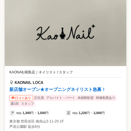
KAONAIL昭島店
｜
ネイリスト / スタッフ
KAONAIL LOCA
新店舗オープン★オープニングネイリスト急募！
正社員
アルバイト・パート
未経験歓迎
研修制度あり
口コミあり
週1回
スタッフ
ア
1,300
円
1,500
円
正
1,226
円
2,000
円
時給
~
時給
~
東京都
世田谷区
南烏山3-11-20 1F
芦花公園駅 徒歩6分