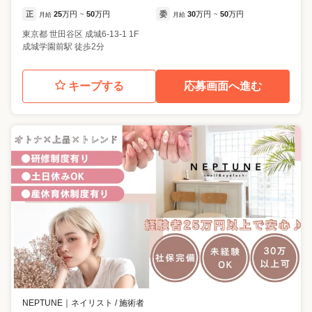
正
25
万円
50
万円
委
30
万円
50
万円
月給
~
月給
~
東京都
世田谷区
成城6-13-1 1F
成城学園前駅 徒歩2分
キープする
応募画面へ進む
NEPTUNE
｜
ネイリスト / 施術者