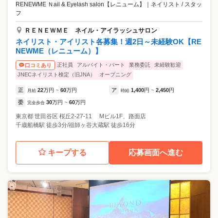
RENEWME Ｎail & Eyelash salon【レニューム】
｜
ネイリスト / スタッ
フ
ＲＥＮＥＷＭＥ ネイル・アイラッシュサロン
ネイリスト・アイリスト各募集！週2日～未経験OK【RE
NEWME（レニューム）】
正社員
アルバイト・パート
業務委託
未経験歓迎
口コミあり
JNECネイリスト検定（旧JNA）
オープニング
正
22
万円
60
万円
ア
1,400
円
2,450
円
月給
~
時給
~
委
30
万円
60
万円
完全歩合
~
東京都
世田谷区
桜丘2-27-11 Mビル1F、路面店
千歳船橋駅 徒歩3分/祖師ヶ谷大蔵駅 徒歩16分
キープする
応募画面へ進む