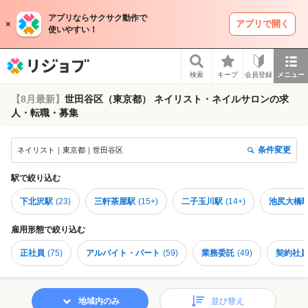
アプリならサクサク動作で
アプリで開く
使いやすい！
リジョブ
検索
キープ
会員登録
メニュー
【8月最新】
世田谷区（東京都） ネイリスト・ネイルサロンの求
人・転職・募集
条件変更
ネイリスト｜東京都｜世田谷区
駅
で絞り込む
下北沢駅
(
23
)
三軒茶屋駅
(
15+
)
二子玉川駅
(
14+
)
池尻大橋
雇用形態
で絞り込む
正社員
(
75
)
アルバイト・パート
(
59
)
業務委託
(
49
)
契約社
地域内のみ
並び替え