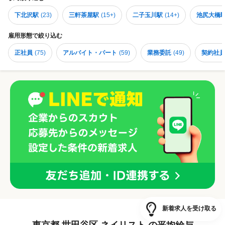
制度を導入！利用スタッフも増えています♪ ◆月17〜21日勤務から選択
下北沢駅
(
23
)
三軒茶屋駅
(
15+
)
二子玉川駅
(
14+
)
池尻大橋
OK ◆半年毎に出勤日数を変える事も出来ます！ （事例紹介） ・月17日
出勤にしてスクールに通う ・実家暮らしなので月20日出勤にしてプライ
ベート充実 ・副業があるので月18日出勤にして両立 【安心の待遇・福利
雇用形態
で絞り込む
厚生】 ・基本給＋歩合＋賞与あり（頑張りがしっかり反映！） ・昇給制
度あり ・残業代も全額支給 ・社会保険完備 ・有給休暇100％消化実績
正社員
(
75
)
アルバイト・パート
(
59
)
業務委託
(
49
)
契約社
・無料健康診断あり ・お祝い金最大40万円支給（入社特典） ・アワード
上位入社には賞金＆「ハワイ高級ホテル3泊無料+交通費5万円」※2025
年は8名のスタッフがＨawaiiへ♪ 技術・待遇・環境のすべてが整ったサ
ロンで、あなたらしいキャリアを築きませんか？
新着求人を受け取る