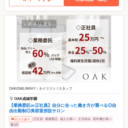
OAK/OWL/WAVY
｜
ネイリスト / スタッフ
OAK成城学園
【業務委託or正社員】自分に合った働き方が選べる◎自
由出勤制◎美容室併設サロン
正社員
業務委託
成人が多い
土日休み
若年層が多い
口コミあり
週1回