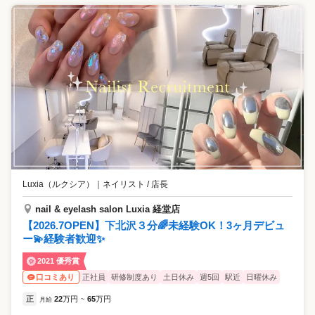
Luxia（ルクシア）
｜
ネイリスト / 店長
nail & eyelash salon Luxia 経堂店
【2026.7OPEN】下北沢３分🌈未経験OK！3ヶ月デビュ
ー💫経験者歓迎✨
2021 優秀賞
正社員
研修制度あり
土日休み
週5回
駅近
日曜休み
口コミあり
正
22
万円
65
万円
月給
~