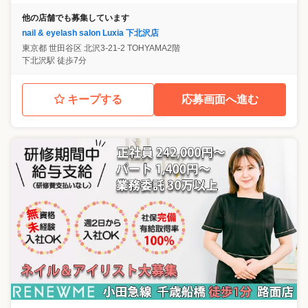
プにつなげることが出来ます。 ・日本のネイル業界のトップネイリスト
他の店舗でも募集しています
によるセミナー 有名ネイリストから直接、流行のデザインや最先端技術
nail & eyelash salon Luxia 下北沢店
を学ぶことができます。 ・接客・技術社内検定 社内独自の検定制度があ
東京都
世田谷区
北沢3-21-2 TOHYAMA2階
り、自分の今の実力を試す事ができます！ その他にも様々なセミナーを
下北沢駅 徒歩7分
実施。 ユニークならではのサポートが詰まっています。 ---活躍のチャン
スがいっぱい--- ★…映画とのコラボやシーズンごとにオリジナルキャン
ペーンを実施。 自分のデザインした作品が全店舗共通のシーズンアート
に選ばれることも。 ★…コンテストに積極出場 様々なコンテストに積極
キープする
応募画面へ進む
的に参加して実力UPできます！ネイリスト最大のコンペティションでグ
ランプリ受賞者も社内に在籍。対策セミナーも活用していただけます。
★…スクール講師 スクールも運営している当社だからこそ！将来は、
「スクール講師」になれるチャンスもあります。 ★…店舗運営・イベン
ト運営にも携われます 地区の店舗マネージメントや、スタッフ教育、各
種イベント運営に携わる事もできキャリアアップできます。