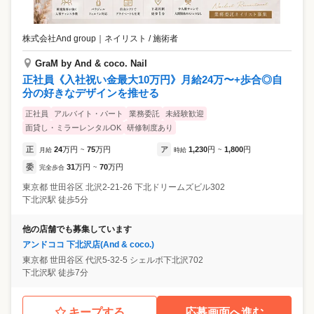
株式会社And group
｜
ネイリスト / 施術者
GraM by And & coco. Nail
正社員《入社祝い金最大10万円》月給24万〜+歩合◎自
分の好きなデザインを推せる
正社員
アルバイト・パート
業務委託
未経験歓迎
面貸し・ミラーレンタルOK
研修制度あり
正
24
万円
75
万円
ア
1,230
円
1,800
円
月給
~
時給
~
委
31
万円
70
万円
完全歩合
~
東京都
世田谷区
北沢2-21-26 下北ドリームズビル302
下北沢駅 徒歩5分
他の店舗でも募集しています
アンドココ 下北沢店(And & coco.)
東京都
世田谷区
代沢5-32-5 シェルボ下北沢702
下北沢駅 徒歩7分
キープする
応募画面へ進む