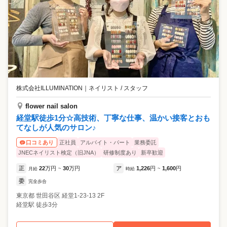
株式会社ILLUMINATION
｜
ネイリスト / スタッフ
flower nail salon
経堂駅徒歩1分☆高技術、丁寧な仕事、温かい接客とおも
てなしが人気のサロン♪
正社員
アルバイト・パート
業務委託
口コミあり
JNECネイリスト検定（旧JNA）
研修制度あり
新卒歓迎
正
22
万円
30
万円
ア
1,226
円
1,600
円
月給
~
時給
~
委
完全歩合
東京都
世田谷区
経堂1-23-13 2F
経堂駅 徒歩3分