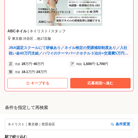
ABCネイル
| ネイリスト / スタッフ
東京都 渋谷区 ...他17店舗
JNA認定スクールにて研修あり／ネイル検定の受講補助制度あり／入社
祝い金40万円支給／ハワイのテーマパークホテル３泊分+交通費5万円支
給毎年あり(マネージャー以上)2025年度は8名のスタッフがhawaiiへ♪な
正
28
万円
40
万円
ア
1,500
円
1,700
円
ど、福利厚生が充実♪ .。*゜+.*.。 ABCネイルのビジョン ゜+..。*゜+ 当
月給
~
時給
~
社は『お客様満足のための社員満足』を信条に規模を拡大してきまし
契
18.1
万円
24
万円
月給
~
た。 そして、これからもお客様満足度・社員満足度を探求していく姿勢
でABCネイルを運営していきます。 お客様への最高のサービスは、スタ
キープする
応募画面へ進む
ッフの“やりがい”と“笑顔”から生まれると考え、働く環境づくりに力を
入れています。 私たちの強みは「教育」「働き方」「待遇」のすべてに
あります。 【教育制度】 本部認定講師、認定講師が在籍しているJNA認
定スクール併設サロンにて研修します。 未経験の方でもサロンワーク・
条件を指定して再検索
JNA/JNEC検定合格に向けた質の高い指導が受けられる環境で、基礎か
ら実践まで丁寧に学べます。 ◆JNA認定スクールにて技術習得が可能 ◆
資格取得費用は会社が補助（福利厚生の一環） ◆研修期間は1.5〜2カ月
条件変更
ネイリスト｜東京都｜世田谷区
（週5日目安）で、未経験の方も安心デビュー 約8割のスタッフが未経験
からスタートし、一人前のネイリストとして活躍中です♪ 【多様な働き
方「ABC WORK STYLE」】 ライフスタイルに合わせて柔軟に働ける新
駅
で絞り込む