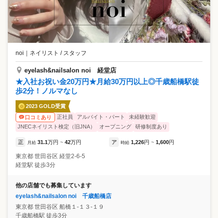
noi
｜
ネイリスト / スタッフ
eyelash&nailsalon noi 経堂店
★入社お祝い金20万円★月給30万円以上◎千歳船橋駅徒
歩2分！ノルマなし
2023 GOLD受賞
正社員
アルバイト・パート
未経験歓迎
口コミあり
JNECネイリスト検定（旧JNA）
オープニング
研修制度あり
正
31.1
万円
42
万円
ア
1,226
円
1,600
円
月給
~
時給
~
東京都
世田谷区
経堂2-6-5
経堂駅 徒歩3分
他の店舗でも募集しています
eyelash&nailsalon noi 千歳船橋店
東京都
世田谷区
船橋１‐１３‐１９
千歳船橋駅 徒歩3分