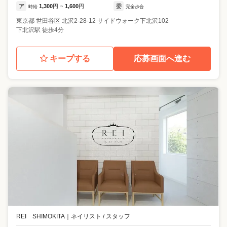
ア
1,300
円
1,600
円
委
時給
~
完全歩合
東京都
世田谷区
北沢2-28-12 サイドウォーク下北沢102
下北沢駅 徒歩4分
キープする
応募画面へ進む
REI SHIMOKITA
｜
ネイリスト / スタッフ