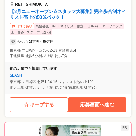
REI SHIMOKITA
【8月ニューオープン☆スタッフ大募集】完全歩合制ネイ
リスト売上の50％バック！
業務委託
JNECネイリスト検定（旧JNA）
オープニング
口コミあり
土日休み
スタッフ
週5回
委
25
万円
50
万円
完全歩合
~
東京都
世田谷区
代沢5-32-13 露崎商店5F
下北沢駅 徒歩6分/池ノ上駅 徒歩7分
他の店舗でも募集しています
SLASH
東京都
世田谷区
北沢1-34-16 フォレスト池の上101
池ノ上駅 徒歩3分/下北沢駅 徒歩7分/東北沢駅 徒歩9分
キープする
応募画面へ進む
PR