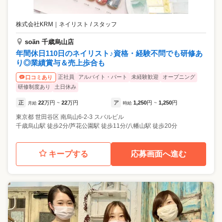
株式会社KRM
｜
ネイリスト / スタッフ
soän 千歳烏山店
年間休日110日のネイリスト♪資格・経験不問でも研修あ
り◎業績賞与＆売上歩合も
正社員
アルバイト・パート
未経験歓迎
オープニング
口コミあり
研修制度あり
土日休み
正
22
万円
22
万円
ア
1,250
円
1,250
円
月給
~
時給
~
東京都
世田谷区
南烏山6-2-3 スバルビル
千歳烏山駅 徒歩2分/芦花公園駅 徒歩11分/八幡山駅 徒歩20分
キープする
応募画面へ進む