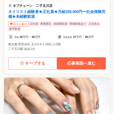
ネプチューン 二子玉川店
ネイリスト経験者★正社員★月給250,000円〜社会保険完
備★未経験歓迎
正社員
業務委託
未経験歓迎
研修制度あり
土日休み
口コミあり
新卒歓迎
正
25
万円
35
万円
委
27
万円
45
万円
月給
~
完全歩合
~
東京都
世田谷区
玉川3-6-1 AMビル5階
二子玉川駅 徒歩1分
キープする
応募画面へ進む