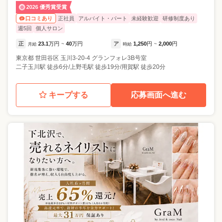
2026 優秀賞受賞
正社員
アルバイト・パート
未経験歓迎
研修制度あり
口コミあり
週5回
個人サロン
正
23.1
万円
40
万円
ア
1,250
円
2,000
円
月給
~
時給
~
東京都
世田谷区
玉川3-20-4 グランフォレ3B号室
二子玉川駅 徒歩6分/上野毛駅 徒歩19分/用賀駅 徒歩20分
キープする
応募画面へ進む