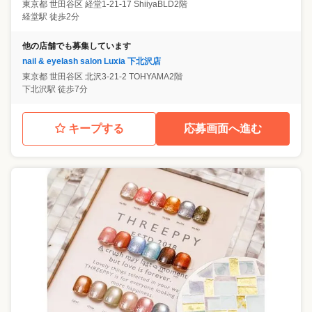
東京都
世田谷区
経堂1-21-17 ShiiyaBLD2階
経堂駅 徒歩2分
他の店舗でも募集しています
nail & eyelash salon Luxia 下北沢店
東京都
世田谷区
北沢3-21-2 TOHYAMA2階
下北沢駅 徒歩7分
キープする
応募画面へ進む