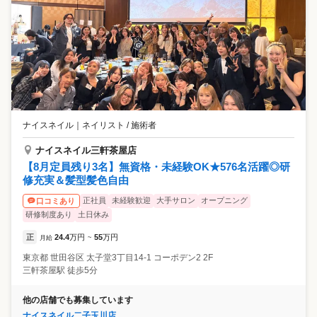
ナイスネイル
｜
ネイリスト / 施術者
ナイスネイル三軒茶屋店
【8月定員残り3名】無資格・未経験OK★576名活躍◎研
修充実＆髪型髪色自由
正社員
未経験歓迎
大手サロン
オープニング
口コミあり
研修制度あり
土日休み
正
24.4
万円
55
万円
月給
~
東京都
世田谷区
太子堂3丁目14-1 コーポデン2 2F
三軒茶屋駅 徒歩5分
他の店舗でも募集しています
ナイスネイル二子玉川店