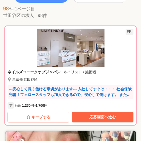
98
件 1ページ目
世田谷区の求人 : 98件
PR
ネイルズユニークオブジャパン
| ネイリスト / 施術者
東京都 世田谷区
---安心して長く働ける環境があります--- 入社してすぐは・・・ 社会保険
完備！フェロースタッフも加入できるので、安心して働けます。 また社
内セミナーも充実。店内でのOJT研修や練習会など、あなたのサロンデ
ア
1,230
円
1,700
円
ビューまで先輩がしっかりと見守ります。 サロンデビュー後は・・・ あ
時給
~
なたの頑張りが評価されるので、随時昇給・昇格があります。 チーフ、
キープする
応募画面へ進む
店長を経て、ゆくゆくはエリアを統括するマイスタースタッフ（課長
職）にも。 更に、スクールの講師、映画コラボ等のデザインの考案、商
品の開発メンバーになることもあり、あなただけのキャリアプランを実
現してくださいね。 長く活躍できる環境を整えているので、産休育休取
得実績が多数あります。 たくさんの復職スタッフがママネイリストとし