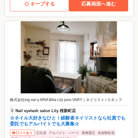
キープする
応募画面へ進む
株式会社ing var-y ARIA Bilia Lily juno VARY
｜
ネイリスト / スタッフ
Nail eyelash salon Lily 桜新町店
☆ネイル大好きなひと！経験者ネイリストなら社員でも
委託でもアルバイトでも大募集☆
正社員
アルバイト・パート
業務委託
未経験歓迎
口コミあり