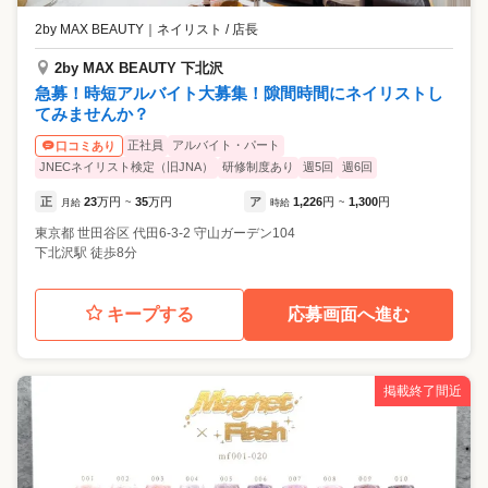
2by MAX BEAUTY
｜
ネイリスト / 店長
2by MAX BEAUTY 下北沢
急募！時短アルバイト大募集！隙間時間にネイリストし
てみませんか？
正社員
アルバイト・パート
口コミあり
JNECネイリスト検定（旧JNA）
研修制度あり
週5回
週6回
正
23
万円
35
万円
ア
1,226
円
1,300
円
月給
~
時給
~
東京都
世田谷区
代田6-3-2 守山ガーデン104
下北沢駅 徒歩8分
キープする
応募画面へ進む
掲載終了間近