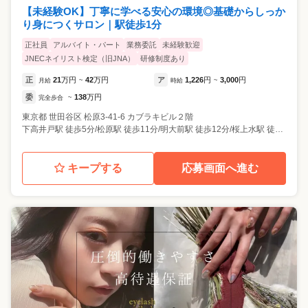
【未経験OK】丁寧に学べる安心の環境◎基礎からしっか
り身につくサロン｜駅徒歩1分
正社員
アルバイト・パート
業務委託
未経験歓迎
JNECネイリスト検定（旧JNA）
研修制度あり
正
21
万円
42
万円
ア
1,226
円
3,000
円
月給
~
時給
~
委
138
万円
完全歩合
~
東京都
世田谷区
松原3-41-6 カブラキビル２階
下高井戸駅 徒歩5分/松原駅 徒歩11分/明大前駅 徒歩12分/桜上水駅 徒歩14分
キープする
応募画面へ進む