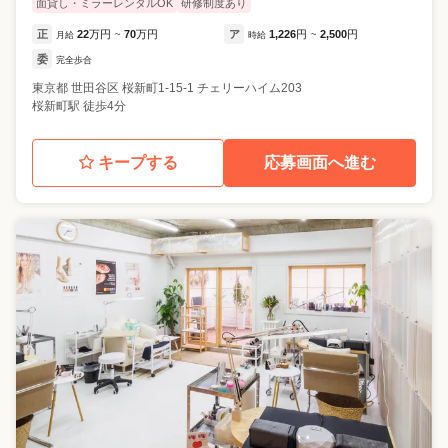
面貸し・ミラーレンタルOK
研修制度あり
正
22
万円
70
万円
ア
1,226
円
2,500
円
月給
~
時給
~
委
完全歩合
東京都
世田谷区
桜新町1-15-1 チェリーハイム203
桜新町駅 徒歩4分
キープする
応募画面へ進む