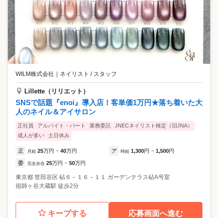
WILM株式会社
｜
ネイリスト / スタッフ
Lillette（リリエット）
SNSで話題『enoi』導入店！客単価1万円★落ち着いた大
人のネイル＆アイサロン
正社員
アルバイト・パート
業務委託
JNECネイリスト検定（旧JNA）
成人が多い
土日休み
正
25
万円
40
万円
ア
1,300
円
1,500
円
月給
~
時給
~
委
25
万円
50
万円
完全歩合
~
東京都
世田谷区
砧６－１６－１１ ガーデンテラス砧A号室
祖師ヶ谷大蔵駅 徒歩2分
キープする
応募画面へ進む