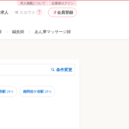
求人掲載について
企業様ログイン
た求人
スカウト
会員登録
師
鍼灸師
あん摩マッサージ師
条件変更
寺駅
(
4+
)
南阿佐ケ谷駅
(
4+
)