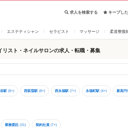
求人を検索する
キープし
エステティシャン
セラピスト
マッサージ
柔道整復
イリスト・ネイルサロンの求人・転職・募集
谷駅
(
8+
)
西荻窪駅
(
8+
)
西永福駅
(
7+
)
永福町駅
(
4+
)
新高円
業務委託
(
31
)
契約社員
(
7+
)