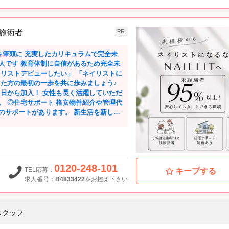
用してスタッフ同士の練習が可能。 サロ
ト対策など…社内に多数在籍している認
 施術者
PR
長年のネイルサロン経営で培った経験を基
に配慮したMADE IN JAPAN商品を開
を筆頭に 充実したカリキュラムで完全未
イルケアアイテム30品目展開中。 自社ブ
るため完全未
、ネイルズユニークならでは。 将来、商
イリストデビューしたい」 「ネイリストに
んの方に使ってもらえるよう、会社を上げ
った方の最初の一歩を共に歩みましょう♪
いるスタッフに商品のプレゼントもありま
即日から加入！ 女性も長く活躍していただ
管理代
 自信を持ってネイリストへの道を進める
のサポートがあります。 新生活を新しい
んあるから！ 未経験の方もブランクのある
経験の方で
滴割引、健康相談サポートも実施！ 一部
多数。 ・接客・技術セミナ
人も無料で利用できます。 ◎美容施
。 ・検定・コンテスト対
マツパなどの施術を30%～40%割引で利
策もバッチリ！ ネイリストとしての更なる
月収例 ◆カリキュラム
イリス
0120-248-101
TEL応募：
キープする
接、流行のデザインや最先端技術を学ぶこ
求人番号：
B4833422
をお控え下さい
場へ繋げる仕組みがあります。 技術は練
その諦めない心をサポートします。 T
なく、現場で通用する一生モノの基礎力で
。 自分のデザインした作品が全店舗共通
スタッフ
ください。あなたの勇気を技術に変えてみ