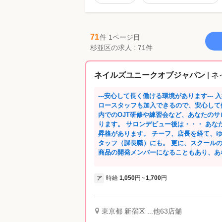
71
件 1ページ目
杉並区の求人 : 71件
ネイルズユニークオブジャパン
| 
---安心して長く働ける環境があります--- 入社してすぐは・・・ 社会保険完備！フェ
ロースタッフも加入できるので、安心して
内でのOJT研修や練習会など、あなたの
ります。 サロンデビュー後は・・・ あなたの頑張りが評価されるので、随時昇給・
昇格があります。 チーフ、店長を経て、
タッフ（課長職）にも。 更に、スクール
商品の開発メンバーになることもあり、あ
ださいね。 長く活躍できる環境を整えているので、産休育休取得実績が多数ありま
す。 たくさんの復職スタッフがママネイリストと
時給
1,050
円
1,700
円
ア
~
会・チーフ会・スタッフ会（全体会議）を
会社の方向性を共有しています。 さらに、サロン内だけではなく、地区での練習会
やミーティングもあるので、 他のお店の
を活用し、仲良くなったスタッフと一緒に
東京都 新宿区 ...他63店舗
く、地区で、会社全体であなたの成長をサポ