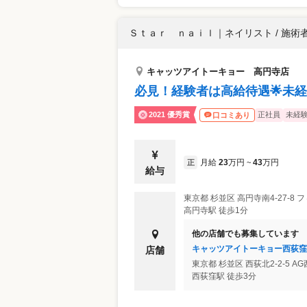
Ｓｔａｒ ｎａｉｌ
｜
ネイリスト / 施術
キャッツアイトーキョー 高円寺店
必見！経験者は高給待遇🌟未経
2021 優秀賞
正社員
未経
口コミあり
月給
23
万円
43
万円
正
~
給与
東京都
杉並区
高円寺南4-27-8
高円寺駅 徒歩1分
他の店舗でも募集しています
キャッツアイトーキョー西荻窪
店舗
東京都
杉並区
西荻北2-2-5 A
西荻窪駅 徒歩3分