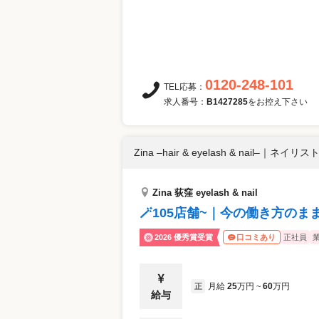
0120-248-101
TEL応募：
求人番号：
B1427285
をお控え下さい
Zina –hair & eyelash & nail–
｜
ネイリスト 
Zina 荻窪 eyelash & nail
🪄105店舗~｜今の働き方のま
2026 優秀賞受賞
正社員
口コミあり
月給
25
万円
60
万円
正
~
給与