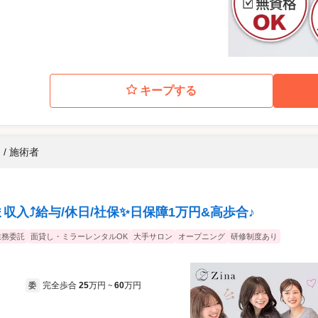
キープする
/ 施術者
ま収入⤴️給与/休日/社保✨日保障1万円&高歩合♪
業務委託
面貸し・ミラーレンタルOK
大手サロン
オープニング
研修制度あり
完全歩合
25
万円
60
万円
委
~