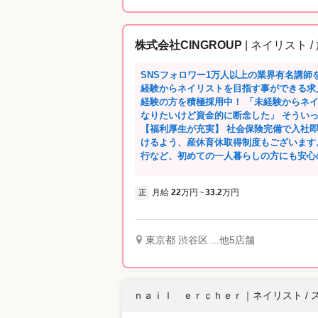
である直営スクールでは、空いた時間を利
ンで苦手な技術、検定試験練習、コンテス
定講師と一緒に勉強しましょう！ ---ネイルズユニークのプライベートブランド--- ◎
株式会社CINGROUP
| ネイリスト /
ネイルサロン発のプライベートブランド 
に、日本の気候、風土に合った品質と安心安全
SNSフォロワー1万人以上の業界有名講師
発。 ネイルポリッシュカラー全104色、ネ
経験からネイリストを目指す事ができる求人です 教育体制に自信があ
ランドの商品を使用して施術ができるのは
経験の方を積極採用中！ 「未経験からネ
品開発に携わることも…。 商品をたくさ
なりたいけど資金的に断念した」 そうい
て取り組んでいるので、 販売を頑張って
【福利厚生が充実】 社会保険完備で入社
す。 ---スキルアップできる充実のセミナー多数--- ◎たくさん学んで欲しいから、ほ
けるよう、産休育休取得制度もございます。 ◎住宅サポート 格安物件紹介や
とんどのセミナーを無料で受講できます！
行など、初めての一人暮らしの方にも安心
のは、 充実した独自のセミナーがたくさ
場所でスタートする方を応援します♪ ◎健康サポート 定期健康診断や予防接種はも
方も、基礎から学べるセミナーがあるので安心♪ ・新人向けセミナー 未
ちろん、提携会社での婦人科検診や美容点
も安心して入客できるように、しっかり学べるセミナー
月給
22
万円
33.2
万円
正
~
サービスはメンバーの家族やパートナー、ご友
ー 未経験の方～更にスキルアップを目指す方にも応えます
術割引制度 会社指定のサロンで、ネイルや
策セミナー 検定試験・コンテスト出場対
用可能♪ 美のプロとして自己投資を続けられる環境です。 ◎
ステップアップにつなげることが出来ます。 ・日本のネイル業界のトップネ
生(入社1年目/21歳) 年収300万円 ↓ ◆ネイルスタッフ(入社3年目／24歳) 年収380万円
トによるセミナー 有名ネイリストから直
東京都 渋谷区 ...他5店舗
↓ ◆シニアスタッフ(入社5年目/28歳) 年収450万円 ◎講師メッセージ H先生 NAILLIT
とができます。 ・接客・技術社内検定 社内独自の検定制度があり、自分の今の実力
は単なる学校ではなく、プロを育成して現
を試す事ができます！ その他にも様々なセミナーを実施。 ユニークならではのサポ
習すれば必ずつきます。だからこそ私たちは
ートが詰まっています。 ---活躍のチャンスがいっぱい--- ★…映画とのコラボやシー
先生 私たちが教えるのは試験対策だけで
ズンごとにオリジナルキャンペーンを実施
ｎａｉｌ ｅｒｃｈｅｒ
｜
ネイリスト / 
す。 やる気だけ持ってまずは面接に来て
のシーズンアートに選ばれることも。 ★…コンテストに積極出場 様々なコンテスト
せます。 ◎先輩の声 前職：アパレル販売/22歳/入社2年目 受付対応と施術、どちら