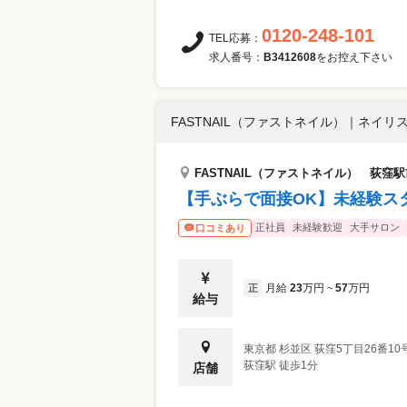
0120-248-101
TEL応募：
求人番号：
B3412608
をお控え下さい
FASTNAIL（ファストネイル）
｜
ネイリス
FASTNAIL（ファストネイル） 荻窪
【手ぶらで面接OK】未経験ス
正社員
未経験歓迎
大手サロン
口コミあり
月給
23
万円
57
万円
正
~
給与
東京都
杉並区
荻窪5丁目26番10号
荻窪駅 徒歩1分
店舗