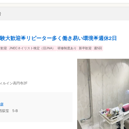
者
験大歓迎🌟リピーター多く働き易い環境🌟週休2日
験歓迎
JNECネイリスト検定（旧JNA）
研修制度あり
新卒歓迎
週5回
 フィルイン高円寺2F
店
G西荻窪 5-B