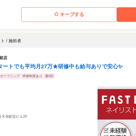
キープする
ト / 施術者
駅前店
タートでも平均月27万★研修中も給与ありで安心✨
オープニング
研修制度あり
週5回
 K-B荻窪ビル2F