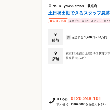
に積極的に参加して実力UPできます！ネ
も相手の印象を大切にする仕事なので 自
プリ受賞者も社内に在籍。対策セミナーも活用してい
Nail＆Eyelash ercher 荻窪店
がいを感じます。単なる事務作業じゃ物足り
師 スクールも運営している当社だからこ
土日祝出勤できるスタッフ急募
職：一般事務/25歳/入社1年目 ネイルは
ャンスもあります。 ★…店舗運営・イベント運営にも携われます 地区の店舗マネー
研修が全部揃っていて 一流の講師が本当
ジメントや、スタッフ教育、各種イベント
業務委託
週1回
スタッフ
個人
口コミあり
つけば、自分でも驚くほど成長していまし
きます。
完全歩合
1,200
円
80
万円
委
~
給与
東京都
杉並区
上荻1-7-3 荻窪
荻窪駅 徒歩3分
店舗
0120-248-101
TEL応募：
求人番号：
B8626095
をお控え下さい