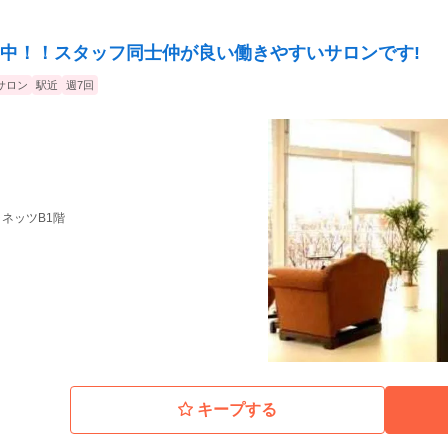
イリスト最大のコンペティションでグラン
分の接客でお客様が笑顔になる瞬間にやり
ただけます。 ★…スクール講
なかった私にはぴったりでした。 前
そ！将来は、「スクール講師」になれるチ
中！！スタッフ同士仲が良い働きやすいサロンです!
趣味でやっていた程度。でも入社後に教材や
に0から教えてくれるので安心でした。気が
運営に携わる事もできキャリアアップで
サロン
駅近
週7回
た！
プラネッツB1階
キープする