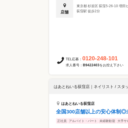
東京都
杉並区
荻窪5-26-10 増田
荻窪駅 徒歩2分
店舗
0120-248-101
TEL応募：
求人番号：
B9422403
をお控え下さい
はあとねいる荻窪店
｜
ネイリスト / スタ
はあとねいる荻窪店
全国300店舗以上の安心体制◎
正社員
アルバイト・パート
未経験歓迎
大手サ