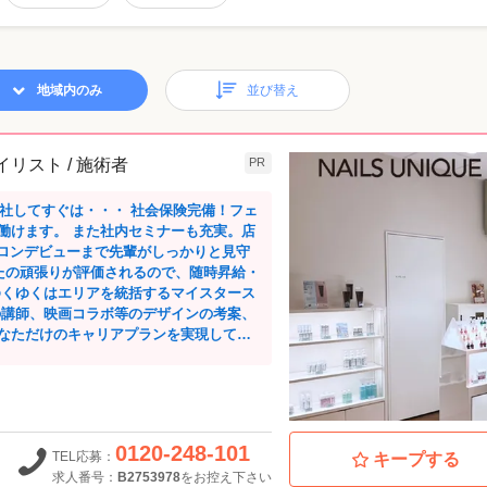
地域内のみ
並び替え
ネイリスト / 施術者
PR
働けます。 また社内セミナーも充実。店
サロンデビューまで先輩がしっかりと見守
ゆくゆくはエリアを統括するマイスタース
の講師、映画コラボ等のデザインの考案、
なただけのキャリアプランを実現してく
して働いています。 また、店長
年数回実施し、 全国スタッフが集まって
タッフと交流の機会があります。 スクール
0120-248-101
TEL応募：
キープする
練習なんてことも。 1人で頑張るのではな
求人番号：
B2753978
をお控え下さい
ートします。 他にも、JNA本部認定校