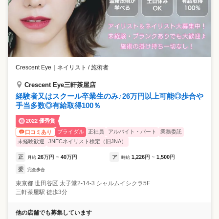
Crescent Eye
｜
ネイリスト / 施術者
Crescent Eye三軒茶屋店
経験者又はスクール卒業生のみ♪26万円以上可能◎歩合や
手当多数◎有給取得100％
2022 優秀賞
ブライダル
正社員
アルバイト・パート
業務委託
口コミあり
未経験歓迎
JNECネイリスト検定（旧JNA）
正
26
万円
40
万円
ア
1,226
円
1,500
円
月給
~
時給
~
委
完全歩合
東京都
世田谷区
太子堂2-14-3 シャルムイシクラ5F
三軒茶屋駅 徒歩3分
他の店舗でも募集しています