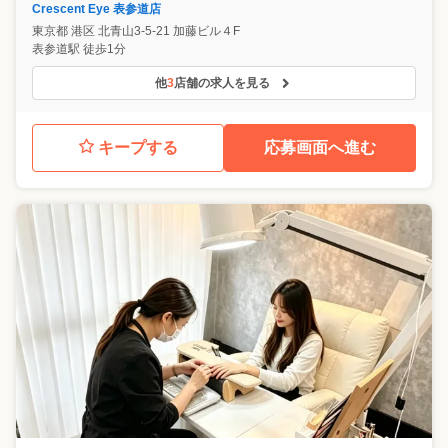
Crescent Eye 表参道店
東京都
港区
北青山3-5-21 加藤ビル４F
表参道駅 徒歩1分
他
3
店舗の求人を見る
キープする
応募画面へ進む