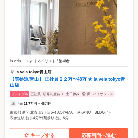
la vela tokyo
｜
ネイリスト / 施術者
la vela tokyo青山店
【表参道/青山】 正社員２２万〜48万 ★ la vela tokyo青
山店
ブライダル
正社員
研修制度あり
土日休み
週5回
バイオジェル
正
21.7
万円
48
万円
月給
~
東京都
港区
北青山3丁目5-4 AOYAMA TAKANO BLDG. 4F
表参道駅 徒歩4分/外苑前駅 徒歩6分
キープする
応募画面へ進む