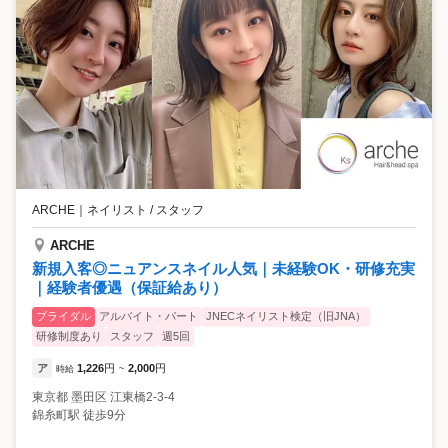
ARCHE
｜
ネイリスト / スタッフ
ARCHE
新規入客◎ニュアンスネイル人気｜未経験OK・研修充実
｜経験者優遇（保証給あり）
ブライダル
アルバイト・パート
JNECネイリスト検定（旧JNA）
研修制度あり
スタッフ
週5回
ア
1,226
円
2,000
円
時給
~
東京都
墨田区
江東橋2-3-4
錦糸町駅 徒歩9分