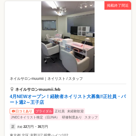
掲載終了間近
ネイルサロンmuumii
｜
ネイリスト / スタッフ
ネイルサロンmuumii.feb
4月NEWオープン！経験者ネイリスト大募集‼正社員・パ
ート週2～王子店
ブライダル
正社員
未経験歓迎
口コミあり
JNECネイリスト検定（旧JNA）
研修制度あり
スタッフ
正
22
万円
35
万円
月給
~
東京都
北区
滝野川7 明豊ハイツ102