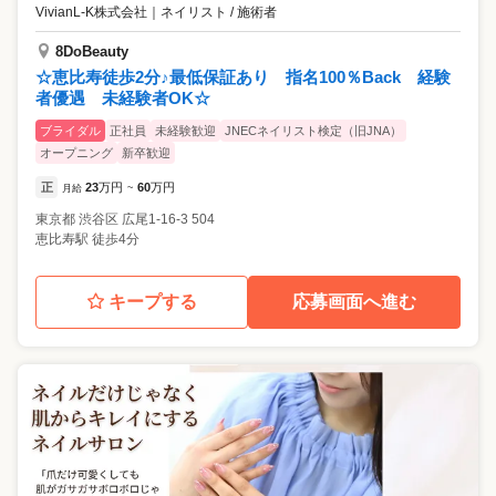
VivianL-K株式会社
｜
ネイリスト / 施術者
8DoBeauty
☆恵比寿徒歩2分♪最低保証あり 指名100％Back 経験
者優遇 未経験者OK☆
ブライダル
正社員
未経験歓迎
JNECネイリスト検定（旧JNA）
オープニング
新卒歓迎
正
23
万円
60
万円
月給
~
東京都
渋谷区
広尾1-16-3 504
恵比寿駅 徒歩4分
キープする
応募画面へ進む