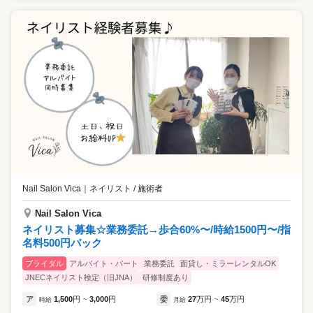
Nail Salon Vica
｜
ネイリスト / 施術者
Nail Salon Vica
ネイリスト募集☆業務委託→歩合60%〜/時給1500円〜/指
名料500円バック
ブライダル
アルバイト・パート
業務委託
面貸し・ミラーレンタルOK
JNECネイリスト検定（旧JNA）
研修制度あり
ア
1,500
円
3,000
円
委
27
万円
45
万円
時給
~
月給
~