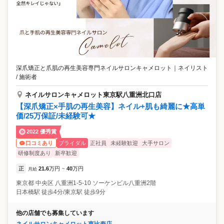
深爪矯正と爪肌の再生美容専門ネイルサロンキャメロット
｜
ネイリスト
/ 施術者
ネイルサロンキャメロット東京駅八重洲北口店
【深爪矯正×手肌の再生美容】ネイル+肌も綺麗に★高単
価/25万保証/未経験可★
2022 優秀賞
ブライダル
正社員
未経験歓迎
大手サロン
口コミあり
研修制度あり
新卒歓迎
正
21.6
万円
40
万円
月給
~
東京都
中央区
八重洲1-5-10 ソーケンビル八重洲2階
日本橋駅 徒歩4分/東京駅 徒歩9分
他の店舗でも募集しています