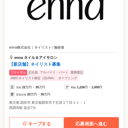
enna株式会社
｜
ネイリスト / 施術者
enna ネイル＆アイサロン
【新店舗】ネイリスト募集
ブライダル
正社員
アルバイト・パート
業務委託
JNECネイリスト検定（旧JNA）
オープニング
正
22
万円
35
万円
ア
1,226
円
1,500
円
月給
~
時給
~
委
20
万円
30
万円
完全歩合
~
東京都
調布市
東京都調布市下石原３丁目３１－１
西調布駅 徒歩7分
キープする
応募画面へ進む