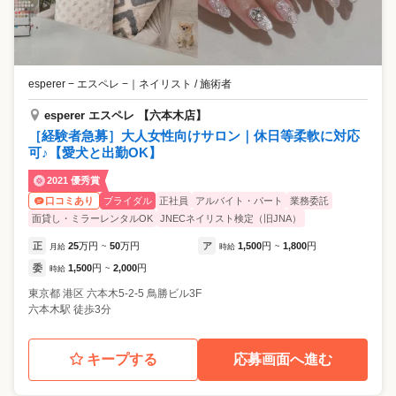
esperer − エスペレ −
｜
ネイリスト / 施術者
esperer エスペレ 【六本木店】
［経験者急募］大人女性向けサロン｜休日等柔軟に対応
可♪【愛犬と出勤OK】
2021 優秀賞
ブライダル
正社員
アルバイト・パート
業務委託
口コミあり
面貸し・ミラーレンタルOK
JNECネイリスト検定（旧JNA）
正
25
万円
50
万円
ア
1,500
円
1,800
円
月給
~
時給
~
委
1,500
円
2,000
円
時給
~
東京都
港区
六本木5-2-5 鳥勝ビル3F
六本木駅 徒歩3分
キープする
応募画面へ進む