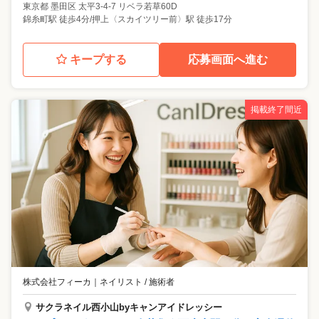
東京都
墨田区
太平3-4-7 リベラ若草60D
錦糸町駅 徒歩4分/押上〈スカイツリー前〉駅 徒歩17分
キープする
応募画面へ進む
掲載終了間近
株式会社フィーカ
｜
ネイリスト / 施術者
サクラネイル西小山byキャンアイドレッシー