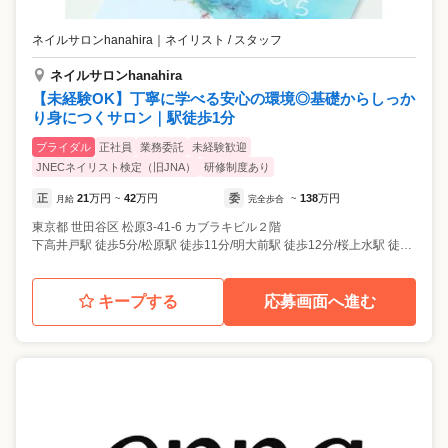
ネイルサロンhanahira
｜
ネイリスト / スタッフ
ネイルサロンhanahira
【未経験OK】丁寧に学べる安心の環境◎基礎からしっか
り身につくサロン｜駅徒歩1分
ブライダル
正社員
業務委託
未経験歓迎
JNECネイリスト検定（旧JNA）
研修制度あり
正
21
万円
42
万円
委
138
万円
月給
~
完全歩合
~
東京都
世田谷区
松原3-41-6 カブラキビル２階
下高井戸駅 徒歩5分/松原駅 徒歩11分/明大前駅 徒歩12分/桜上水駅 徒歩14分
キープする
応募画面へ進む