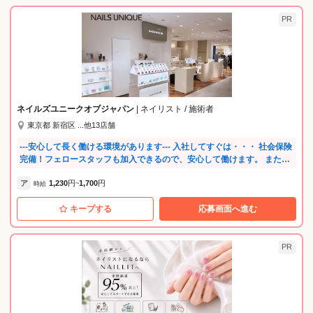
PR
ネイルズユニークオブジャパン
| ネイリスト / 施術者
東京都 新宿区 ...他13店舗
---安心して長く働ける環境があります--- 入社してすぐは・・・ 社会保険
完備！フェロースタッフも加入できるので、安心して働けます。 また社
内セミナーも充実。店内でのOJT研修や練習会など、あなたのサロンデ
ア
1,230
円
1,700
円
ビューまで先輩がしっかりと見守ります。 サロンデビュー後は・・・ あ
時給
~
なたの頑張りが評価されるので、随時昇給・昇格があります。 チーフ、
キープする
応募画面へ進む
店長を経て、ゆくゆくはエリアを統括するマイスタースタッフ（課長
職）にも。 更に、スクールの講師、映画コラボ等のデザインの考案、商
品の開発メンバーになることもあり、あなただけのキャリアプランを実
現してくださいね。 長く活躍できる環境を整えているので、産休育休取
PR
得実績が多数あります。 たくさんの復職スタッフがママネイリストとし
て働いています。 また、店長会・チーフ会・スタッフ会（全体会議）を
年数回実施し、 全国スタッフが集まって会社の方向性を共有していま
す。 さらに、サロン内だけではなく、地区での練習会やミーティングも
あるので、 他のお店のタッフと交流の機会があります。 スクールを活用