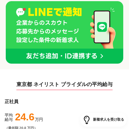
厚生】 ・基本給＋歩合＋賞与あり（頑張りがしっかり反映！） ・昇給制
度あり ・残業代も全額支給 ・社会保険完備 ・有給休暇100％消化実績
・無料健康診断あり ・お祝い金最大40万円支給（入社特典） ・アワード
上位入社には賞金＆「ハワイ高級ホテル3泊無料+交通費5万円」※2025
年は8名のスタッフがＨawaiiへ♪ 技術・待遇・環境のすべてが整ったサ
ロンで、あなたらしいキャリアを築きませんか？
東京都 ネイリスト ブライダルの平均給与
正社員
24.6
平均
給与
万円
新着求人を受け取る
（
最低額 20.8 万円
）