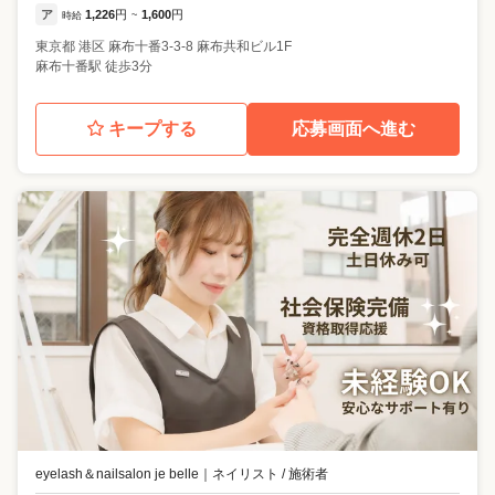
ア
1,226
円
1,600
円
時給
~
東京都
港区
麻布十番3-3-8 麻布共和ビル1F
麻布十番駅 徒歩3分
キープする
応募画面へ進む
eyelash＆nailsalon je belle
｜
ネイリスト / 施術者