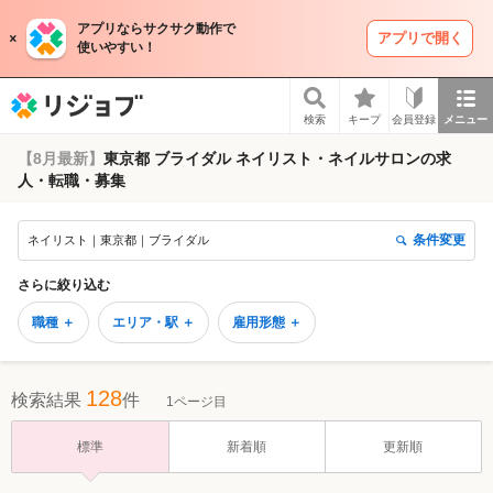
アプリならサクサク動作で
アプリで開く
使いやすい！
リジョブ
検索
キープ
会員登録
メニュー
【8月最新】
東京都 ブライダル ネイリスト・ネイルサロンの求
人・転職・募集
条件変更
ネイリスト｜東京都｜ブライダル
さらに絞り込む
職種 ＋
エリア・駅 ＋
雇用形態 ＋
128
検索結果
件
1ページ目
標準
新着順
更新順