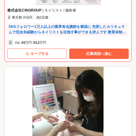
し、仲良くなったスタッフと一緒に練習なんてことも。 1人で頑張るの
ではなく、地区で、会社全体であなたの成長をサポートします。 他に
株式会社CINGROUP
| ネイリスト / 施術者
も、JNA本部認定校である直営スクールでは、空いた時間を利用してス
東京都 渋谷区 ...他2店舗
タッフ同士の練習が可能。 サロンで苦手な技術、検定試験練習、コンテ
スト対策など…社内に多数在籍している認定講師と一緒に勉強しましょ
SNSフォロワー1万人以上の業界有名講師を筆頭に 充実したカリキュラ
う！ ---ネイルズユニークのプライベートブランド--- ◎ネイルサロン発の
ムで完全未経験からネイリストを目指す事ができる求人です 教育体制に
プライベートブランド 長年のネイルサロン経営で培った経験を基に、日
自信があるため完全未経験の方を積極採用中！ 「未経験からネイリスト
本の気候、風土に合った品質と安心安全に配慮したMADE IN JAPAN商
正
24
万円
33.2
万円
デビューしたい」 「ネイリストになりたいけど資金的に断念した」 そう
月給
~
品を開発。 ネイルポリッシュカラー全104色、ネイルケアアイテム30品
いった方の最初の一歩を共に歩みましょう♪ 【福利厚生が充実】 社会保
目展開中。 自社ブランドの商品を使用して施術ができるのは、ネイルズ
キープする
応募画面へ進む
険完備で入社即日から加入！ 女性も長く活躍していただけるよう、産休
ユニークならでは。 将来、商品開発に携わることも…。 商品をたくさん
育休取得制度もございます。 ◎住宅サポート 格安物件紹介や管理代行な
の方に使ってもらえるよう、会社を上げて取り組んでいるので、 販売を
ど、初めての一人暮らしの方にも安心のサポートがあります。 新生活を
頑張っているスタッフに商品のプレゼントもあります。 ---スキルアップ
新しい場所でスタートする方を応援します♪ ◎健康サポート 定期健康診
できる充実のセミナー多数--- ◎たくさん学んで欲しいから、ほとんどの
断や予防接種はもちろん、提携会社での婦人科検診や美容点滴割引、健
セミナーを無料で受講できます！ 自信を持ってネイリストへの道を進め
康相談サポートも実施！ 一部サービスはメンバーの家族やパートナー、
るのは、 充実した独自のセミナーがたくさんあるから！ 未経験の方もブ
ご友人も無料で利用できます。 ◎美容施術割引制度 会社指定のサロン
ランクのある方も、基礎から学べるセミナーがあるので安心♪ ・新人向
で、ネイルやマツパなどの施術を30%～40%割引で利用可能♪ 美のプロ
けセミナー 未経験の方でも安心して入客できるように、しっかり学べる
として自己投資を続けられる環境です。 ◎月収例 ◆カリキュラム生(入
セミナー多数。 ・接客・技術セミナー 未経験の方～更にスキルアップを
社1年目/21歳) 年収300万円 ↓ ◆ネイルスタッフ(入社3年目／24歳) 年収3
目指す方にも応えます。 ・検定・コンテスト対策セミナー 検定試験・コ
80万円 ↓ ◆シニアスタッフ(入社5年目/28歳) 年収450万円 ◎講師メッセ
ンテスト出場対策もバッチリ！ ネイリストとしての更なるステップアッ
ージ H先生 NAILLITは単なる学校ではなく、プロを育成して現場へ繋げ
プにつなげることが出来ます。 ・日本のネイル業界のトップネイリスト
る仕組みがあります。 技術は練習すれば必ずつきます。だからこそ私た
によるセミナー 有名ネイリストから直接、流行のデザインや最先端技術
ちはその諦めない心をサポートします。 T先生 私たちが教えるのは試験
を学ぶことができます。 ・接客・技術社内検定 社内独自の検定制度があ
対策だけでなく、現場で通用する一生モノの基礎力です。 やる気だけ持
り、自分の今の実力を試す事ができます！ その他にも様々なセミナーを
ってまずは面接に来てください。あなたの勇気を技術に変えてみせま