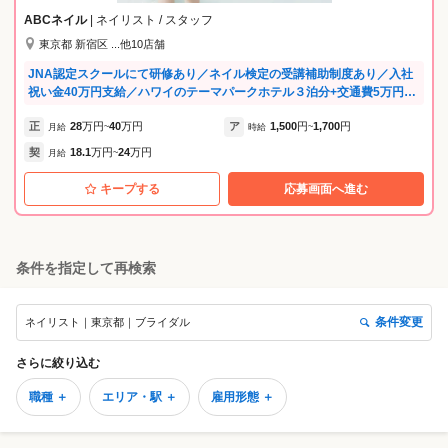
ABCネイル
| ネイリスト / スタッフ
東京都 新宿区 ...他10店舗
JNA認定スクールにて研修あり／ネイル検定の受講補助制度あり／入社
祝い金40万円支給／ハワイのテーマパークホテル３泊分+交通費5万円支
給毎年あり(マネージャー以上)2025年度は8名のスタッフがhawaiiへ♪な
正
28
万円
40
万円
ア
1,500
円
1,700
円
ど、福利厚生が充実♪ .。*゜+.*.。 ABCネイルのビジョン ゜+..。*゜+ 当
月給
~
時給
~
社は『お客様満足のための社員満足』を信条に規模を拡大してきまし
契
18.1
万円
24
万円
月給
~
た。 そして、これからもお客様満足度・社員満足度を探求していく姿勢
でABCネイルを運営していきます。 お客様への最高のサービスは、スタ
キープする
応募画面へ進む
ッフの“やりがい”と“笑顔”から生まれると考え、働く環境づくりに力を
入れています。 私たちの強みは「教育」「働き方」「待遇」のすべてに
あります。 【教育制度】 本部認定講師、認定講師が在籍しているJNA認
定スクール併設サロンにて研修します。 未経験の方でもサロンワーク・
条件を指定して再検索
JNA/JNEC検定合格に向けた質の高い指導が受けられる環境で、基礎か
ら実践まで丁寧に学べます。 ◆JNA認定スクールにて技術習得が可能 ◆
資格取得費用は会社が補助（福利厚生の一環） ◆研修期間は1.5〜2カ月
条件変更
ネイリスト｜東京都｜ブライダル
（週5日目安）で、未経験の方も安心デビュー 約8割のスタッフが未経験
からスタートし、一人前のネイリストとして活躍中です♪ 【多様な働き
方「ABC WORK STYLE」】 ライフスタイルに合わせて柔軟に働ける新
さらに絞り込む
制度を導入！利用スタッフも増えています♪ ◆月17〜21日勤務から選択
職種 ＋
エリア・駅 ＋
雇用形態 ＋
OK ◆半年毎に出勤日数を変える事も出来ます！ （事例紹介） ・月17日
出勤にしてスクールに通う ・実家暮らしなので月20日出勤にしてプライ
ベート充実 ・副業があるので月18日出勤にして両立 【安心の待遇・福利