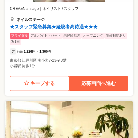
実施。 ユニークならではのサポートが詰まっています。 ---活躍のチャン
す。 ◎先輩の声 前職：アパレル販売/22歳/入社2年目 受付対応と施術、
CREA&Nailstage
｜
ネイリスト / スタッフ
スがいっぱい--- ★…映画とのコラボやシーズンごとにオリジナルキャン
どちらも相手の印象を大切にする仕事なので 自分の接客でお客様が笑顔
ペーンを実施。 自分のデザインした作品が全店舗共通のシーズンアート
になる瞬間にやりがいを感じます。単なる事務作業じゃ物足りなかった
ネイルステージ
に選ばれることも。 ★…コンテストに積極出場 様々なコンテストに積極
私にはぴったりでした。 前職：一般事務/25歳/入社1年目 ネイルは趣味
★スタッフ緊急募集★経験者高待遇★★★
的に参加して実力UPできます！ネイリスト最大のコンペティションでグ
でやっていた程度。でも入社後に教材や研修が全部揃っていて 一流の講
ランプリ受賞者も社内に在籍。対策セミナーも活用していただけます。
師が本当に0から教えてくれるので安心でした。気がつけば、自分でも驚
ブライダル
アルバイト・パート
未経験歓迎
オープニング
研修制度あり
★…スクール講師 スクールも運営している当社だからこそ！将来は、
くほど成長していました！
週1回
「スクール講師」になれるチャンスもあります。 ★…店舗運営・イベン
ト運営にも携われます 地区の店舗マネージメントや、スタッフ教育、各
ア
1,226
円
1,300
円
時給
~
種イベント運営に携わる事もできキャリアアップできます。
東京都
江戸川区
南小岩7-23-9 3階
小岩駅 徒歩1分
キープする
応募画面へ進む