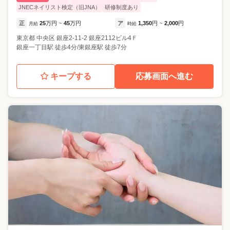
JNECネイリスト検定（旧JNA）
研修制度あり
正
25
万円
45
万円
ア
1,350
円
2,000
円
月給
~
時給
~
東京都
中央区
銀座2-11-2 銀座2112ビル4Ｆ
銀座一丁目駅 徒歩4分/東銀座駅 徒歩7分
キープする
応募画面へ進む