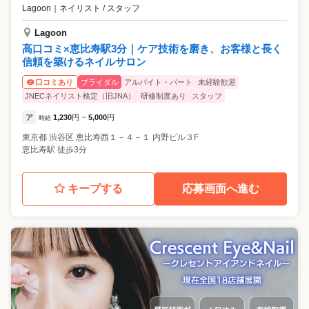
Lagoon
｜
ネイリスト / スタッフ
Lagoon
高口コミ×恵比寿駅3分｜ケア技術を磨き、お客様と長く
信頼を築けるネイルサロン
ブライダル
アルバイト・パート
未経験歓迎
口コミあり
JNECネイリスト検定（旧JNA）
研修制度あり
スタッフ
ア
1,230
円
5,000
円
時給
~
東京都
渋谷区
恵比寿西１－４－１ 内野ビル３F
恵比寿駅 徒歩3分
キープする
応募画面へ進む