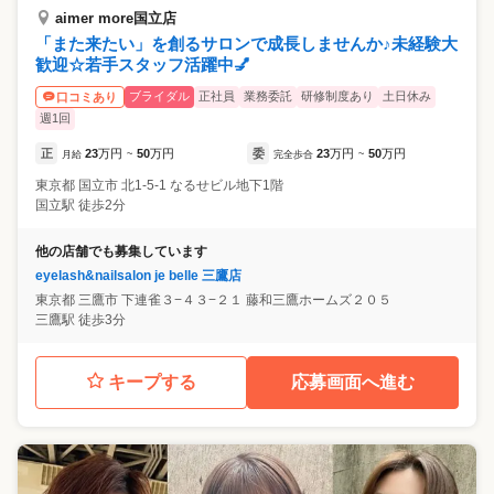
aimer more国立店
「また来たい」を創るサロンで成長しませんか♪未経験大
歓迎☆若手スタッフ活躍中💅
ブライダル
正社員
業務委託
研修制度あり
土日休み
口コミあり
週1回
正
23
万円
50
万円
委
23
万円
50
万円
月給
~
完全歩合
~
東京都
国立市
北1-5-1 なるせビル地下1階
国立駅 徒歩2分
他の店舗でも募集しています
eyelash&nailsalon je belle 三鷹店
東京都
三鷹市
下連雀３−４３−２１ 藤和三鷹ホームズ２０５
三鷹駅 徒歩3分
キープする
応募画面へ進む