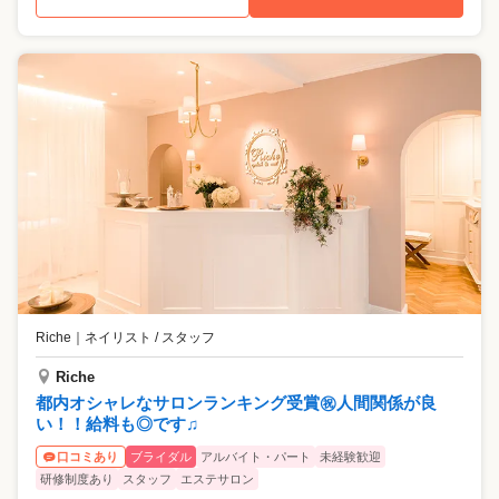
Riche
｜
ネイリスト / スタッフ
Riche
都内オシャレなサロンランキング受賞㊗️人間関係が良
い！！給料も◎です♫
ブライダル
アルバイト・パート
未経験歓迎
口コミあり
研修制度あり
スタッフ
エステサロン