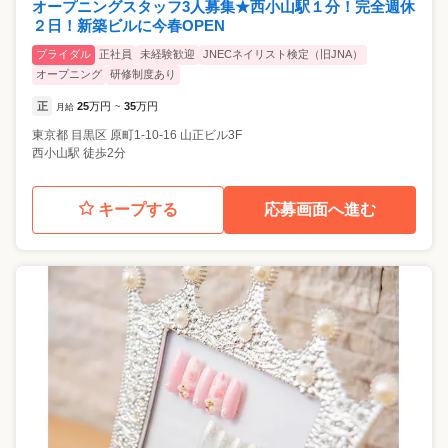
オープニングスタッフ3人募集★西小山駅１分！完全週休
２日！新築ビルに今春OPEN
ブライダル
正社員
未経験歓迎
JNECネイリスト検定（旧JNA）
オープニング
研修制度あり
正
25
万円
35
万円
月給
~
東京都
目黒区
原町1-10-16 山正ビル3F
西小山駅 徒歩2分
キープする
応募画面へ進む