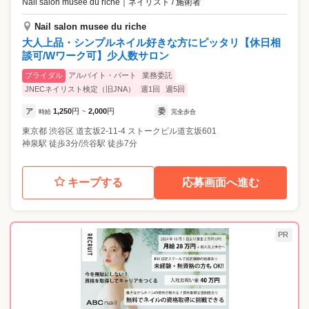
Nail salon musee du riche
｜
ネイリスト / 施術者
Nail salon musee du riche
大人上品・シンプルネイル好きな方にピッタリ【休日相
談可/Wワーク可】少人数サロン
ブライダル
アルバイト・パート
業務委託
JNECネイリスト検定（旧JNA）
週1回
週5回
ア
1,250
円
2,000
円
委
時給
~
完全歩合
東京都
渋谷区
道玄坂2-11-4 ストークビル道玄坂601
神泉駅 徒歩3分/渋谷駅 徒歩7分
キープする
応募画面へ進む
PR