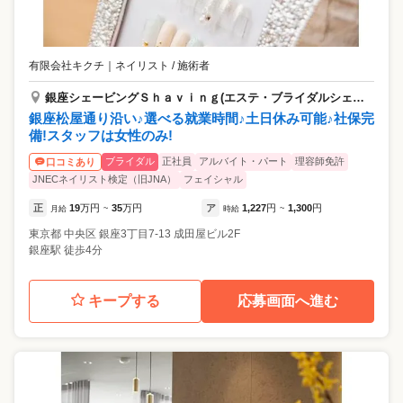
有限会社キクチ
｜
ネイリスト / 施術者
銀座シェービングＳｈａｖｉｎｇ(エステ・ブライダルシェービング)
銀座松屋通り沿い♪選べる就業時間♪土日休み可能♪社保完
備!スタッフは女性のみ!
ブライダル
正社員
アルバイト・パート
理容師免許
口コミあり
JNECネイリスト検定（旧JNA）
フェイシャル
正
19
万円
35
万円
ア
1,227
円
1,300
円
月給
~
時給
~
東京都
中央区
銀座3丁目7-13 成田屋ビル2F
銀座駅 徒歩4分
キープする
応募画面へ進む