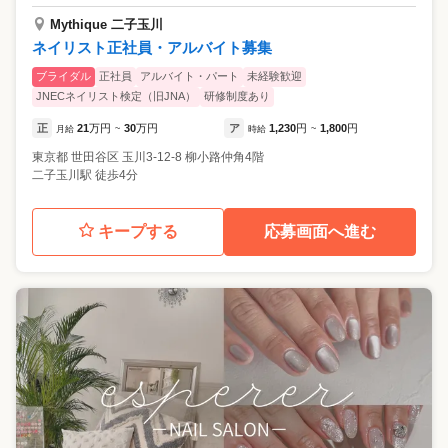
Mythique 二子玉川
ネイリスト正社員・アルバイト募集
ブライダル
正社員
アルバイト・パート
未経験歓迎
JNECネイリスト検定（旧JNA）
研修制度あり
正
21
万円
30
万円
ア
1,230
円
1,800
円
月給
~
時給
~
東京都
世田谷区
玉川3-12-8 柳小路仲角4階
二子玉川駅 徒歩4分
キープする
応募画面へ進む