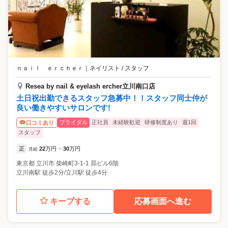
ｎａｉｌ ｅｒｃｈｅｒ
｜
ネイリスト / スタッフ
Resea by nail & eyelash ercher立川南口店
土日祝出勤できるスタッフ急募中！！スタッフ同士仲が
良い働きやすいサロンです!
ブライダル
正社員
未経験歓迎
研修制度あり
週1回
口コミあり
スタッフ
正
22
万円
30
万円
月給
~
東京都
立川市
柴崎町3-1-1 昴ビル6階
立川南駅 徒歩2分/立川駅 徒歩4分
キープする
応募画面へ進む