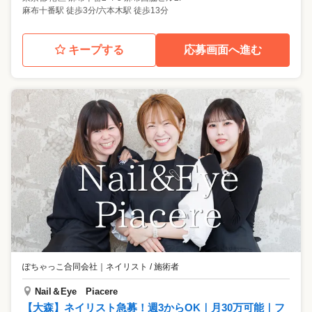
麻布十番駅 徒歩3分/六本木駅 徒歩13分
キープする
応募画面へ進む
ぽちゃっこ合同会社
｜
ネイリスト / 施術者
Nail＆Eye Piacere
【大森】ネイリスト急募！週3からOK｜月30万可能｜フ