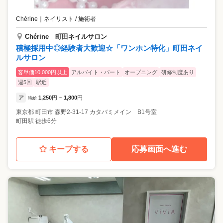
Chérine
｜
ネイリスト / 施術者
Chérine 町田ネイルサロン
積極採用中◎経験者大歓迎☆「ワンホン特化」町田ネイ
ルサロン
客単価10,000円以上
アルバイト・パート
オープニング
研修制度あり
週5回
駅近
ア
1,250
円
1,800
円
時給
~
東京都
町田市
森野2-31-17 カタバミメイン B1号室
町田駅 徒歩6分
キープする
応募画面へ進む