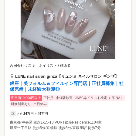
合同会社ウスキ
｜
ネイリスト / 施術者
LUNE nail salon ginza【リュンヌ ネイルサロン ギンザ】
銀座｜美フォルム＆フィルイン専門店｜正社員募集｜社
保完備｜未経験大歓迎◎
客単価10,000円以上
正社員
未経験歓迎
JNECネイリスト検定（旧JNA）
研修制度あり
土日休み
正
24
万円
45
万円
月給
~
東京都
中央区
銀座1-15-13 VORT銀座Residence1104室
銀座一丁目駅 徒歩5分/京橋駅 徒歩5分/東銀座駅 徒歩7分