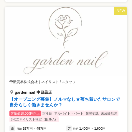
NEW
帝新貿易株式会社
｜
ネイリスト / スタッフ
garden nail 中目黒店
【オープニング募集】ノルマなし★落ち着いたサロンで
自分らしく働きませんか？
客単価10,000円以上
正社員
アルバイト・パート
業務委託
未経験歓迎
JNECネイリスト検定（旧JNA）
正
25
万円
45
万円
ア
1,400
円
1,600
円
月給
~
時給
~