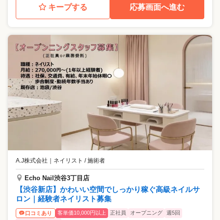
キープする
応募画面へ進む
A.J株式会社
｜
ネイリスト / 施術者
Echo Nail渋谷3丁目店
【渋谷新店】かわいい空間でしっかり稼ぐ高級ネイルサ
ロン｜経験者ネイリスト募集
客単価10,000円以上
正社員
オープニング
週5回
口コミあり