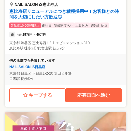
NAIL SALON iS恵比寿店
恵比寿店リニューアルにつき積極採用中！お客様との時
間を大切にしたい方歓迎◎
客単価10,000円以上
正社員
研修制度あり
土日休み
週5回
駅近
正
25
万円
40
万円
月給
~
東京都
渋谷区
恵比寿西1-2-1 エビスマンション310
恵比寿駅 徒歩2分/代官山駅 徒歩9分
他の店舗でも募集しています
NAIL SALON iS目黒店
東京都
目黒区
下目黒1-2-20 坂田ビル3F
目黒駅 徒歩3分
キープする
応募画面へ進む