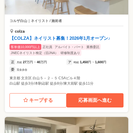
コルザ白山
｜
ネイリスト / 施術者
colza
【COLZA】ネイリスト募集！2026年1月オープン♪
客単価10,000円以上
正社員
アルバイト・パート
業務委託
JNECネイリスト検定（旧JNA）
研修制度あり
正
27
万円
40
万円
ア
1,450
円
1,600
円
月給
~
時給
~
委
完全歩合
東京都
文京区
白山５－２－５ CSAビル４階
白山駅 徒歩3分/本駒込駅 徒歩8分/東大前駅 徒歩11分
キープする
応募画面へ進む