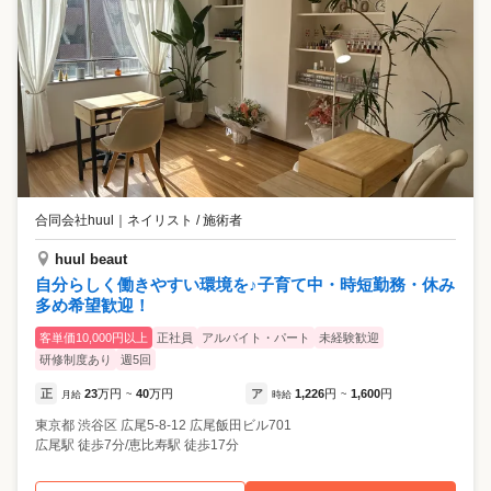
合同会社huul
｜
ネイリスト / 施術者
huul beaut
自分らしく働きやすい環境を♪子育て中・時短勤務・休み
多め希望歓迎！
客単価10,000円以上
正社員
アルバイト・パート
未経験歓迎
研修制度あり
週5回
正
23
万円
40
万円
ア
1,226
円
1,600
円
月給
~
時給
~
東京都
渋谷区
広尾5-8-12 広尾飯田ビル701
広尾駅 徒歩7分/恵比寿駅 徒歩17分