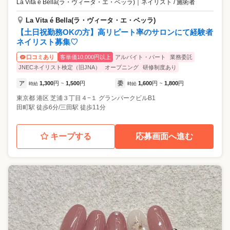
La Vita é Bella(ラ・ヴィータ・エ・ベッラ)
｜
ネイリスト / 施術者
La Vita é Bella(ラ・ヴィータ・エ・ベッラ)
【土日祝勤務OKの方】高リピート率のサロンにて経験者
ネイリスト募集♡
客単価10,000円以上
アルバイト・パート
業務委託
口コミあり
JNECネイリスト検定（旧JNA）
オープニング
研修制度あり
ア
1,300
円
1,500
円
委
1,600
円
1,800
円
時給
~
時給
~
東京都
港区
芝浦３丁目４−１ グランパークビルB1
田町駅 徒歩6分/三田駅 徒歩11分
キープする
応募画面へ進む