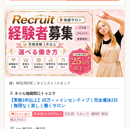
株）MOLREVE
｜
ネイリスト / スタッフ
ネイル池袋西口トゥエラ
【実務1年以上】25万～＋インセンティブ｜完全週休2日
｜無理なく楽しく働くサロン
客単価10,000円以上
正社員
スタッフ
週5回
駅近
口コミあり
個人サロン
正
25
万円
35
万円
月給
~