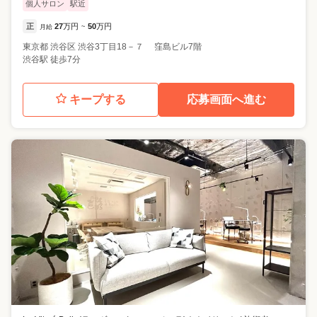
個人サロン
駅近
正
27
万円
50
万円
月給
~
東京都
渋谷区
渋谷3丁目18－７ 窪島ビル7階
渋谷駅 徒歩7分
キープする
応募画面へ進む