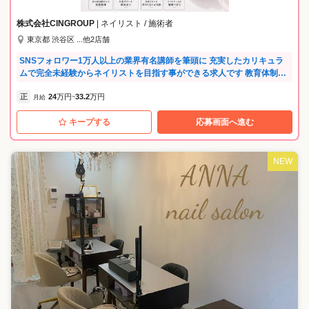
し、仲良くなったスタッフと一緒に練習なんてことも。 1人で頑張るの
ではなく、地区で、会社全体であなたの成長をサポートします。 他に
株式会社CINGROUP
| ネイリスト / 施術者
も、JNA本部認定校である直営スクールでは、空いた時間を利用してス
東京都 渋谷区 ...他2店舗
タッフ同士の練習が可能。 サロンで苦手な技術、検定試験練習、コンテ
スト対策など…社内に多数在籍している認定講師と一緒に勉強しましょ
SNSフォロワー1万人以上の業界有名講師を筆頭に 充実したカリキュラ
う！ ---ネイルズユニークのプライベートブランド--- ◎ネイルサロン発の
ムで完全未経験からネイリストを目指す事ができる求人です 教育体制に
プライベートブランド 長年のネイルサロン経営で培った経験を基に、日
自信があるため完全未経験の方を積極採用中！ 「未経験からネイリスト
本の気候、風土に合った品質と安心安全に配慮したMADE IN JAPAN商
正
24
万円
33.2
万円
デビューしたい」 「ネイリストになりたいけど資金的に断念した」 そう
月給
~
品を開発。 ネイルポリッシュカラー全104色、ネイルケアアイテム30品
いった方の最初の一歩を共に歩みましょう♪ 【福利厚生が充実】 社会保
目展開中。 自社ブランドの商品を使用して施術ができるのは、ネイルズ
キープする
応募画面へ進む
険完備で入社即日から加入！ 女性も長く活躍していただけるよう、産休
ユニークならでは。 将来、商品開発に携わることも…。 商品をたくさん
育休取得制度もございます。 ◎住宅サポート 格安物件紹介や管理代行な
の方に使ってもらえるよう、会社を上げて取り組んでいるので、 販売を
ど、初めての一人暮らしの方にも安心のサポートがあります。 新生活を
頑張っているスタッフに商品のプレゼントもあります。 ---スキルアップ
新しい場所でスタートする方を応援します♪ ◎健康サポート 定期健康診
NEW
できる充実のセミナー多数--- ◎たくさん学んで欲しいから、ほとんどの
断や予防接種はもちろん、提携会社での婦人科検診や美容点滴割引、健
セミナーを無料で受講できます！ 自信を持ってネイリストへの道を進め
康相談サポートも実施！ 一部サービスはメンバーの家族やパートナー、
るのは、 充実した独自のセミナーがたくさんあるから！ 未経験の方もブ
ご友人も無料で利用できます。 ◎美容施術割引制度 会社指定のサロン
ランクのある方も、基礎から学べるセミナーがあるので安心♪ ・新人向
で、ネイルやマツパなどの施術を30%～40%割引で利用可能♪ 美のプロ
けセミナー 未経験の方でも安心して入客できるように、しっかり学べる
として自己投資を続けられる環境です。 ◎月収例 ◆カリキュラム生(入
セミナー多数。 ・接客・技術セミナー 未経験の方～更にスキルアップを
社1年目/21歳) 年収300万円 ↓ ◆ネイルスタッフ(入社3年目／24歳) 年収3
目指す方にも応えます。 ・検定・コンテスト対策セミナー 検定試験・コ
80万円 ↓ ◆シニアスタッフ(入社5年目/28歳) 年収450万円 ◎講師メッセ
ンテスト出場対策もバッチリ！ ネイリストとしての更なるステップアッ
ージ H先生 NAILLITは単なる学校ではなく、プロを育成して現場へ繋げ
プにつなげることが出来ます。 ・日本のネイル業界のトップネイリスト
る仕組みがあります。 技術は練習すれば必ずつきます。だからこそ私た
によるセミナー 有名ネイリストから直接、流行のデザインや最先端技術
ちはその諦めない心をサポートします。 T先生 私たちが教えるのは試験
を学ぶことができます。 ・接客・技術社内検定 社内独自の検定制度があ
対策だけでなく、現場で通用する一生モノの基礎力です。 やる気だけ持
り、自分の今の実力を試す事ができます！ その他にも様々なセミナーを
ってまずは面接に来てください。あなたの勇気を技術に変えてみせま