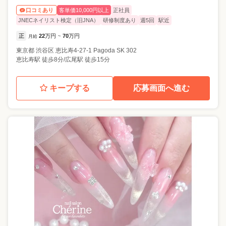
客単価10,000円以上
正社員
口コミあり
JNECネイリスト検定（旧JNA）
研修制度あり
週5回
駅近
正
22
万円
70
万円
月給
~
東京都
渋谷区
恵比寿4-27-1 Pagoda SK 302
恵比寿駅 徒歩8分/広尾駅 徒歩15分
キープする
応募画面へ進む