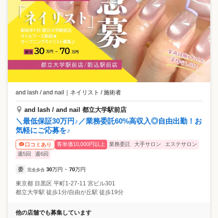
and lash / and nail
｜
ネイリスト / 施術者
and lash / and nail 都立大学駅前店
＼最低保証30万円♪／業務委託60%高収入◎自由出勤！お
気軽にご応募を♪
客単価10,000円以上
業務委託
大手サロン
エステサロン
口コミあり
週5回
週6回
委
30
万円
70
万円
完全歩合
~
東京都
目黒区
平町1-27-11 宮ビル301
都立大学駅 徒歩1分/自由が丘駅 徒歩19分
他の店舗でも募集しています