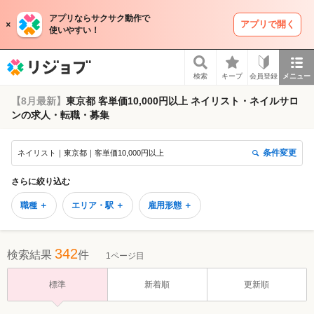
アプリならサクサク動作で
アプリで開く
使いやすい！
リジョブ
検索
キープ
会員登録
メニュー
【8月最新】
東京都 客単価10,000円以上 ネイリスト・ネイルサロ
ンの求人・転職・募集
条件変更
ネイリスト｜東京都｜客単価10,000円以上
さらに絞り込む
職種 ＋
エリア・駅 ＋
雇用形態 ＋
342
検索結果
件
1ページ目
標準
新着順
更新順