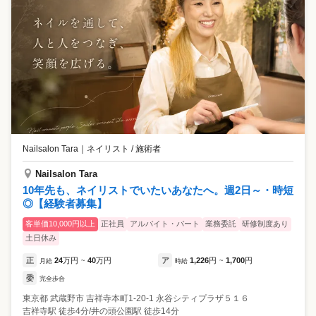
Nailsalon Tara
｜
ネイリスト / 施術者
Nailsalon Tara
10年先も、ネイリストでいたいあなたへ。週2日～・時短
◎【経験者募集】
客単価10,000円以上
正社員
アルバイト・パート
業務委託
研修制度あり
土日休み
正
24
万円
40
万円
ア
1,226
円
1,700
円
月給
~
時給
~
委
完全歩合
東京都
武蔵野市
吉祥寺本町1‐20‐1 永谷シティプラザ５１６
吉祥寺駅 徒歩4分/井の頭公園駅 徒歩14分