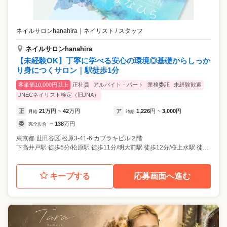
ネイルサロンhanahira
｜
ネイリスト / スタッフ
ネイルサロンhanahira
【未経験OK】丁寧に学べる安心の環境◎基礎からしっか
り身につくサロン｜駅徒歩1分
客単価10,000円以上
正社員
アルバイト・パート
業務委託
未経験歓迎
JNECネイリスト検定（旧JNA）
正
21
万円
42
万円
ア
1,226
円
3,000
円
月給
~
時給
~
委
138
万円
完全歩合
~
東京都
世田谷区
松原3-41-6 カブラキビル２階
下高井戸駅 徒歩5分/松原駅 徒歩11分/明大前駅 徒歩12分/桜上水駅 徒歩14分
キープする
応募画面へ進む