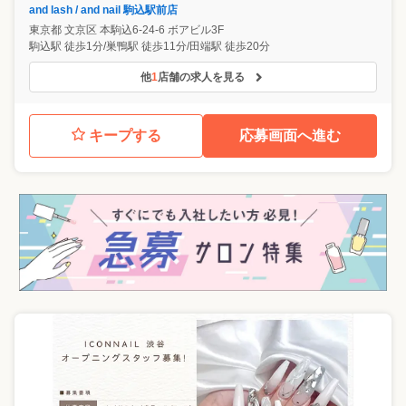
and lash / and nail 駒込駅前店
東京都
文京区
本駒込6-24-6 ボアビル3F
駒込駅 徒歩1分/巣鴨駅 徒歩11分/田端駅 徒歩20分
他
1
店舗の求人を見る
キープする
応募画面へ進む