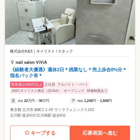
株式会社K&S
｜
ネイリスト / スタッフ
nail salon ViViA
《経験者大優遇》週休2日＊残業なし＊売上歩合8%分＊
指名バック有＊
客単価10,000円以上
正社員
アルバイト・パート
JNECネイリスト検定（旧JNA）
オープニング
研修制度あり
正
22
万円
30
万円
ア
1,230
円
1,500
円
月給
~
時給
~
東京都
立川市
錦町1-1-20 ヴィラフェニックス102
立川駅 徒歩6分/立川南駅 徒歩6分
キープする
応募画面へ進む