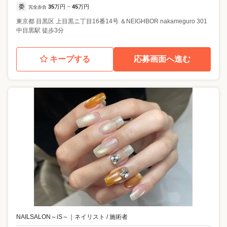
委
35
万円
45
万円
完全歩合
~
東京都
目黒区
上目黒ニ丁目16番14号 ＆NEIGHBOR nakameguro 301
中目黒駅 徒歩3分
キープする
応募画面へ進む
NAILSALON～iS～
｜
ネイリスト / 施術者