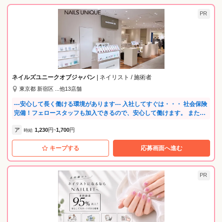
PR
ネイルズユニークオブジャパン
| ネイリスト / 施術者
東京都 新宿区 ...他13店舗
---安心して長く働ける環境があります--- 入社してすぐは・・・ 社会保険
完備！フェロースタッフも加入できるので、安心して働けます。 また社
内セミナーも充実。店内でのOJT研修や練習会など、あなたのサロンデ
ア
1,230
円
1,700
円
ビューまで先輩がしっかりと見守ります。 サロンデビュー後は・・・ あ
時給
~
なたの頑張りが評価されるので、随時昇給・昇格があります。 チーフ、
キープする
応募画面へ進む
店長を経て、ゆくゆくはエリアを統括するマイスタースタッフ（課長
職）にも。 更に、スクールの講師、映画コラボ等のデザインの考案、商
品の開発メンバーになることもあり、あなただけのキャリアプランを実
現してくださいね。 長く活躍できる環境を整えているので、産休育休取
PR
得実績が多数あります。 たくさんの復職スタッフがママネイリストとし
て働いています。 また、店長会・チーフ会・スタッフ会（全体会議）を
年数回実施し、 全国スタッフが集まって会社の方向性を共有していま
す。 さらに、サロン内だけではなく、地区での練習会やミーティングも
あるので、 他のお店のタッフと交流の機会があります。 スクールを活用