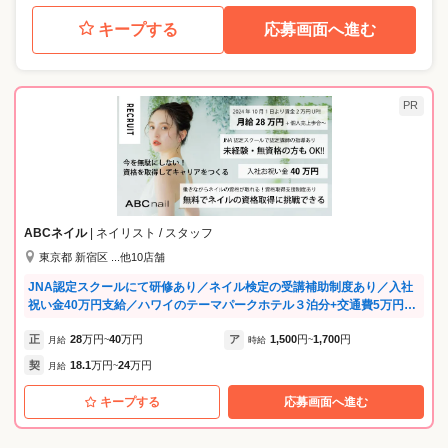
キープする
応募画面へ進む
PR
ABCネイル
| ネイリスト / スタッフ
東京都 新宿区 ...他10店舗
JNA認定スクールにて研修あり／ネイル検定の受講補助制度あり／入社
祝い金40万円支給／ハワイのテーマパークホテル３泊分+交通費5万円支
給毎年あり(マネージャー以上)2025年度は8名のスタッフがhawaiiへ♪な
正
28
万円
40
万円
ア
1,500
円
1,700
円
ど、福利厚生が充実♪ .。*゜+.*.。 ABCネイルのビジョン ゜+..。*゜+ 当
月給
~
時給
~
社は『お客様満足のための社員満足』を信条に規模を拡大してきまし
契
18.1
万円
24
万円
月給
~
た。 そして、これからもお客様満足度・社員満足度を探求していく姿勢
でABCネイルを運営していきます。 お客様への最高のサービスは、スタ
キープする
応募画面へ進む
ッフの“やりがい”と“笑顔”から生まれると考え、働く環境づくりに力を
入れています。 私たちの強みは「教育」「働き方」「待遇」のすべてに