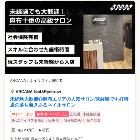
ARCANA
｜
ネイリスト / 施術者
ARCANA Nail&Eyebrow
未経験大歓迎◎麻布エリアの人気サロン/未経験でも好待
遇の落ち着きあるネイルサロン
客単価10,000円以上
正社員
未経験歓迎
口コミあり
JNECネイリスト検定（旧JNA）
研修制度あり
新卒歓迎
正
23
万円
40
万円
月給
~
東京都
港区
麻布十番2-4-5 麻布西脇ビル2F