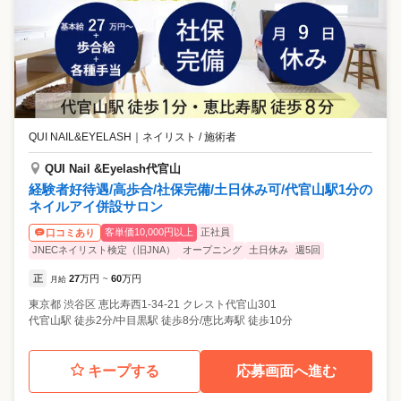
QUI NAIL&EYELASH
｜
ネイリスト / 施術者
QUI Nail &Eyelash代官山
経験者好待遇/高歩合/社保完備/土日休み可/代官山駅1分の
ネイルアイ併設サロン
客単価10,000円以上
正社員
口コミあり
JNECネイリスト検定（旧JNA）
オープニング
土日休み
週5回
正
27
万円
60
万円
月給
~
東京都
渋谷区
恵比寿西1-34-21 クレスト代官山301
代官山駅 徒歩2分/中目黒駅 徒歩8分/恵比寿駅 徒歩10分
キープする
応募画面へ進む