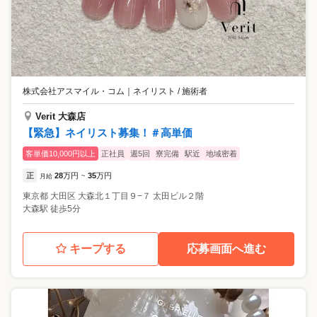
株式会社アスマイル・コム
｜
ネイリスト / 施術者
Verit 大森店
【緊急】ネイリスト募集！＃高単価
客単価10,000円以上
正社員
週5回
寮完備
駅近
地域密着
正
28
万円
35
万円
月給
~
東京都
大田区
大森北１丁目９−７ 太田ビル２階
大森駅 徒歩5分
キープする
応募画面へ進む