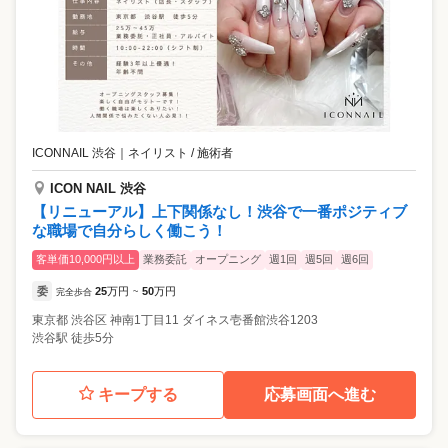
ICONNAIL 渋谷
｜
ネイリスト / 施術者
ICON NAIL 渋谷
【リニューアル】上下関係なし！渋谷で一番ポジティブ
な職場で自分らしく働こう！
客単価10,000円以上
業務委託
オープニング
週1回
週5回
週6回
委
25
万円
50
万円
完全歩合
~
東京都
渋谷区
神南1丁目11 ダイネス壱番館渋谷1203
渋谷駅 徒歩5分
キープする
応募画面へ進む