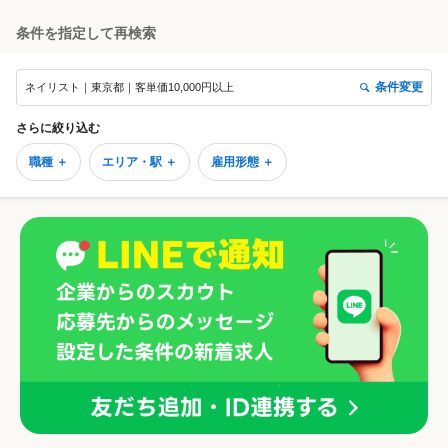
あります。 【教育制度】 本部認定講師、認定講師が在籍しているJNA認
定スクール併設サロンにて研修します。 未経験の方でもサロンワーク・
条件を指定して再検索
JNA/JNEC検定合格に向けた質の高い指導が受けられる環境で、基礎か
ら実践まで丁寧に学べます。 ◆JNA認定スクールにて技術習得が可能 ◆
資格取得費用は会社が補助（福利厚生の一環） ◆研修期間は1.5〜2カ月
条件変更
ネイリスト｜東京都｜客単価10,000円以上
（週5日目安）で、未経験の方も安心デビュー 約8割のスタッフが未経験
からスタートし、一人前のネイリストとして活躍中です♪ 【多様な働き
方「ABC WORK STYLE」】 ライフスタイルに合わせて柔軟に働ける新
さらに絞り込む
制度を導入！利用スタッフも増えています♪ ◆月17〜21日勤務から選択
職種 ＋
エリア・駅 ＋
雇用形態 ＋
OK ◆半年毎に出勤日数を変える事も出来ます！ （事例紹介） ・月17日
出勤にしてスクールに通う ・実家暮らしなので月20日出勤にしてプライ
ベート充実 ・副業があるので月18日出勤にして両立 【安心の待遇・福利
厚生】 ・基本給＋歩合＋賞与あり（頑張りがしっかり反映！） ・昇給制
度あり ・残業代も全額支給 ・社会保険完備 ・有給休暇100％消化実績
・無料健康診断あり ・お祝い金最大40万円支給（入社特典） ・アワード
上位入社には賞金＆「ハワイ高級ホテル3泊無料+交通費5万円」※2025
年は8名のスタッフがＨawaiiへ♪ 技術・待遇・環境のすべてが整ったサ
ロンで、あなたらしいキャリアを築きませんか？