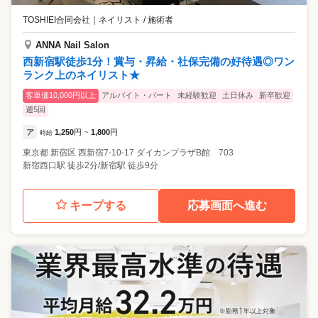
実施。 ユニークならではのサポートが詰まっています。 ---活躍のチャン
す。 ◎先輩の声 前職：アパレル販売/22歳/入社2年目 受付対応と施術、
TOSHIEI合同会社
｜
ネイリスト / 施術者
スがいっぱい--- ★…映画とのコラボやシーズンごとにオリジナルキャン
どちらも相手の印象を大切にする仕事なので 自分の接客でお客様が笑顔
ペーンを実施。 自分のデザインした作品が全店舗共通のシーズンアート
になる瞬間にやりがいを感じます。単なる事務作業じゃ物足りなかった
ANNA Nail Salon
に選ばれることも。 ★…コンテストに積極出場 様々なコンテストに積極
私にはぴったりでした。 前職：一般事務/25歳/入社1年目 ネイルは趣味
西新宿駅徒歩1分！賞与・昇給・社保完備の好待遇◎ワン
的に参加して実力UPできます！ネイリスト最大のコンペティションでグ
でやっていた程度。でも入社後に教材や研修が全部揃っていて 一流の講
ランク上のネイリスト★
ランプリ受賞者も社内に在籍。対策セミナーも活用していただけます。
師が本当に0から教えてくれるので安心でした。気がつけば、自分でも驚
★…スクール講師 スクールも運営している当社だからこそ！将来は、
くほど成長していました！
客単価10,000円以上
アルバイト・パート
未経験歓迎
土日休み
新卒歓迎
「スクール講師」になれるチャンスもあります。 ★…店舗運営・イベン
週5回
ト運営にも携われます 地区の店舗マネージメントや、スタッフ教育、各
種イベント運営に携わる事もできキャリアアップできます。
ア
1,250
円
1,800
円
時給
~
東京都
新宿区
西新宿7-10-17 ダイカンプラザB館 703
新宿西口駅 徒歩2分/新宿駅 徒歩9分
キープする
応募画面へ進む