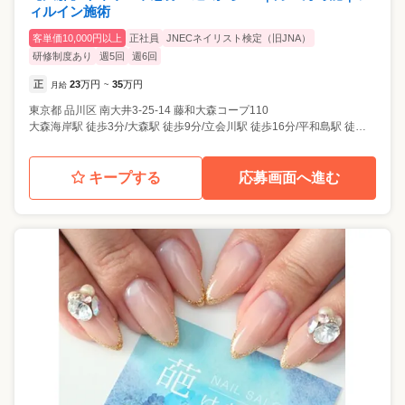
ィルイン施術
客単価10,000円以上
正社員
JNECネイリスト検定（旧JNA）
研修制度あり
週5回
週6回
正
23
万円
35
万円
月給
~
東京都
品川区
南大井3-25-14 藤和大森コープ110
大森海岸駅 徒歩3分/大森駅 徒歩9分/立会川駅 徒歩16分/平和島駅 徒歩17分
キープする
応募画面へ進む