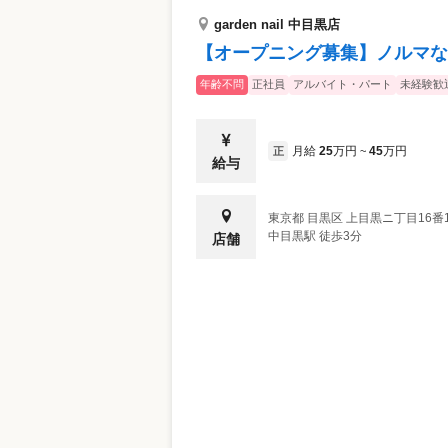
garden nail 中目黒店
【オープニング募集】ノルマな
年齢不問
正社員
アルバイト・パート
未経験歓
月給
25
万円
45
万円
正
~
給与
東京都
目黒区
上目黒ニ丁目16番14号
中目黒駅 徒歩3分
店舗