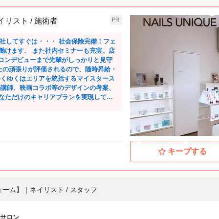
ネイリスト / 施術者
PR
働けます。 また社内セミナーも充実。店
サロンデビューまで先輩がしっかりと見守
ゆくゆくはエリアを統括するマイスタース
の講師、映画コラボ等のデザインの考案、
なただけのキャリアプランを実現してく
して働いています。 また、店長
年数回実施し、 全国スタッフが集まって
タッフと交流の機会があります。 スクール
キープする
練習なんてことも。 1人で頑張るのではな
ートします。 他にも、JNA本部認定校
用してスタッフ同士の練習が可能。 サロ
ト対策など…社内に多数在籍している認
レニューム】
｜
ネイリスト / スタッフ
長年のネイルサロン経営で培った経験を基
に配慮したMADE IN JAPAN商品を開
サロン
イルケアアイテム30品目展開中。 自社ブ