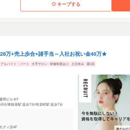
キープする
8万+売上歩合+諸手当～入社お祝い金40万★
アルバイト・パート
大手サロン
研修制度あり
土日休み
週1回
藤間ビル８F
6分/東銀座駅 徒歩7分/有楽町駅 徒歩7分
谷モディ店4F