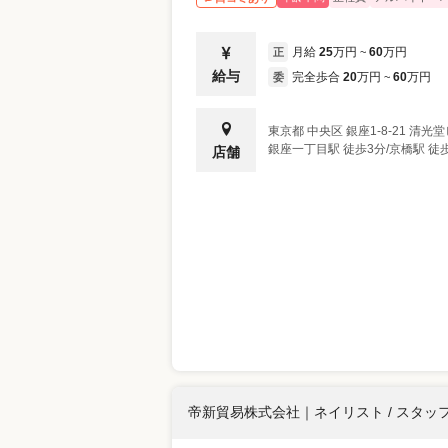
月給
25
万円
60
万円
正
~
給与
完全歩合
20
万円
60
万円
委
~
東京都
中央区
銀座1-8-21 清光
銀座一丁目駅 徒歩3分/京橋駅 徒歩
店舗
帝新貿易株式会社
｜
ネイリスト / スタッ