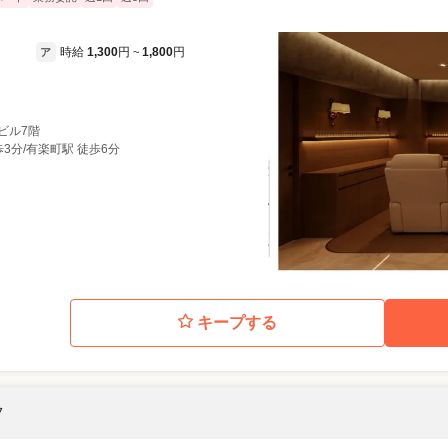
時給
1,300
円
1,800
円
ア
~
堂ビル7階
3分/有楽町駅 徒歩6分
キープする
フ