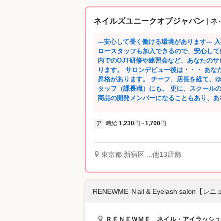
ネイルズユニークオブジャパン
| 
---安心して長く働ける環境があります--- 入社してすぐは・・・ 社会保険完備！フェ
ロースタッフも加入できるので、安心して
内でのOJT研修や練習会など、あなたの
ります。 サロンデビュー後は・・・ あなたの頑張りが評価されるので、随時昇給・
昇格があります。 チーフ、店長を経て、
タッフ（課長職）にも。 更に、スクール
商品の開発メンバーになることもあり、あ
ださいね。 長く活躍できる環境を整えているので、産休育休取得実績が多数ありま
す。 たくさんの復職スタッフがママネイリストと
時給
1,230
円
1,700
円
ア
~
会・チーフ会・スタッフ会（全体会議）を
会社の方向性を共有しています。 さらに、サロン内だけではなく、地区での練習会
やミーティングもあるので、 他のお店の
を活用し、仲良くなったスタッフと一緒に
東京都 新宿区 ...他13店舗
く、地区で、会社全体であなたの成長をサポ
である直営スクールでは、空いた時間を利
ンで苦手な技術、検定試験練習、コンテス
RENEWME Ｎail & Eyelash salon【
定講師と一緒に勉強しましょう！ ---ネイルズユニークのプライベートブランド--- ◎
ネイルサロン発のプライベートブランド 
に、日本の気候、風土に合った品質と安心安全
ＲＥＮＥＷＭＥ ネイル・アイラッシュ
発。 ネイルポリッシュカラー全104色、ネ