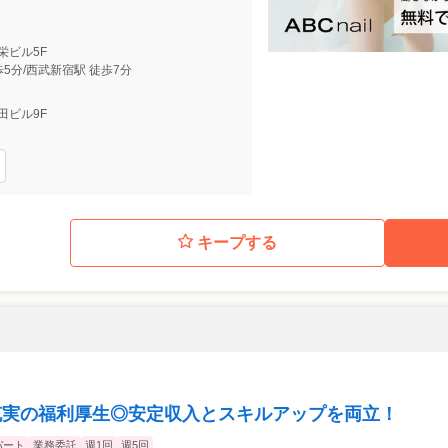
共栄ビル5F
歩5分/西武新宿駅 徒歩7分
横田ビル9F
キープする
充実の福利厚生◎安定収入とスキルアップを両立！
パート
業務委託
週1回
週5回