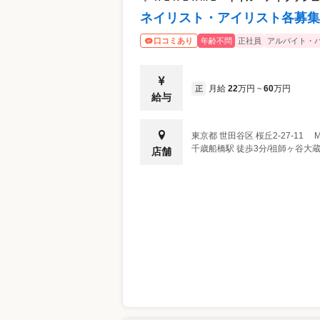
ランドの商品を使用して施術ができるのは
ネイリスト・アイリスト各募集！
品開発に携わることも…。 商品をたくさ
て取り組んでいるので、 販売を頑張って
年齢不問
正社員
アルバイト・
口コミあり
す。 ---スキルアップできる充実のセミナー多数--- ◎たくさん学んで欲しいから、ほ
とんどのセミナーを無料で受講できます！
のは、 充実した独自のセミナーがたくさ
月給
22
万円
60
万円
正
~
方も、基礎から学べるセミナーがあるので安心♪ ・新人向けセミナー 未
給与
も安心して入客できるように、しっかり学べるセミナー
ー 未経験の方～更にスキルアップを目指す方にも応えます
策セミナー 検定試験・コンテスト出場対
東京都
世田谷区
桜丘2-27-11
ステップアップにつなげることが出来ます。 ・日本のネイル業界のトップネ
千歳船橋駅 徒歩3分/祖師ヶ谷大蔵
店舗
トによるセミナー 有名ネイリストから直
とができます。 ・接客・技術社内検定 社内独自の検定制度があり、自分の今の実力
を試す事ができます！ その他にも様々なセミナーを実施。 ユニークならではのサポ
ートが詰まっています。 ---活躍のチャンスがいっぱい--- ★…映画とのコラボやシー
ズンごとにオリジナルキャンペーンを実施
のシーズンアートに選ばれることも。 ★…コンテストに積極出場 様々なコンテスト
に積極的に参加して実力UPできます！ネ
プリ受賞者も社内に在籍。対策セミナーも活用してい
師 スクールも運営している当社だからこ
ャンスもあります。 ★…店舗運営・イベント運営にも携われます 地区の店舗マネー
ジメントや、スタッフ教育、各種イベント
きます。