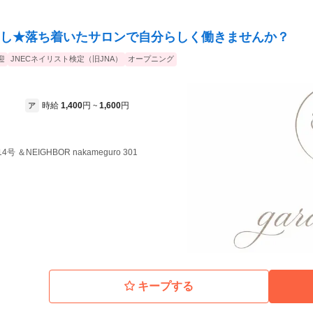
し★落ち着いたサロンで自分らしく働きませんか？
迎
JNECネイリスト検定（旧JNA）
オープニング
時給
1,400
円
1,600
円
ア
~
 ＆NEIGHBOR nakameguro 301
キープする