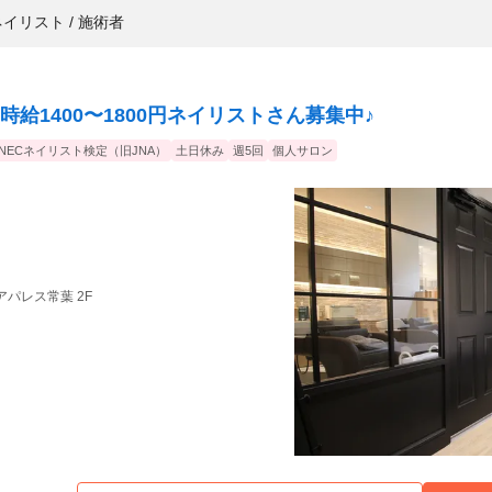
ネイリスト / 施術者
時給1400〜1800円ネイリストさん募集中♪
JNECネイリスト検定（旧JNA）
土日休み
週5回
個人サロン
コアパレス常葉 2F