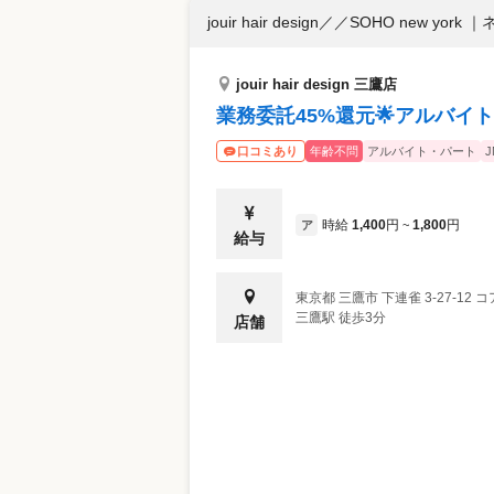
jouir hair design／／SOHO new york
｜
jouir hair design 三鷹店
業務委託45%還元🌟アルバイト
年齢不問
アルバイト・パート
口コミあり
時給
1,400
円
1,800
円
ア
~
給与
東京都
三鷹市
下連雀 3-27-12 
三鷹駅 徒歩3分
店舗