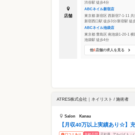
渋谷駅 徒歩4分
ABCネイル新宿店
店舗
東京都
新宿区
西新宿7-1-11 
新宿西口駅 徒歩3分/新宿駅 徒
ABCネイル池袋店
東京都
豊島区
南池袋1-20-1 
池袋駅 徒歩4分
他
6
店舗の求人を見る
ATRES株式会社
｜
ネイリスト / 施術者
Salon Kanau
【月収40万以上実績あり☆】
年齢不問
正社員
アルバイト・
口コミあり