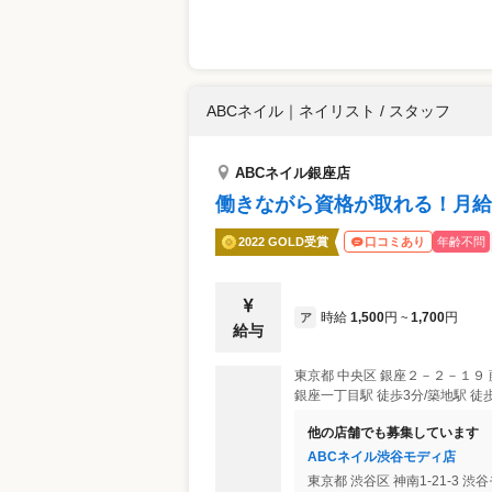
ABCネイル
｜
ネイリスト / スタッフ
ABCネイル銀座店
働きながら資格が取れる！月給2
2022 GOLD受賞
年齢不問
口コミあり
時給
1,500
円
1,700
円
ア
~
給与
東京都
中央区
銀座２－２－１９ 
銀座一丁目駅 徒歩3分/築地駅 徒歩
他の店舗でも募集しています
ABCネイル渋谷モディ店
東京都
渋谷区
神南1-21-3 渋