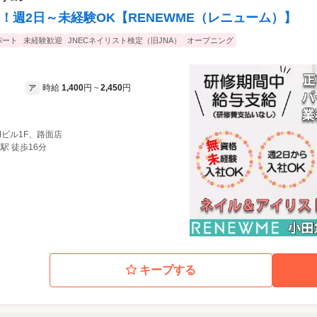
、ネイルズユニークならでは。 将来、商
週2日～未経験OK【RENEWME（レニューム）】
んの方に使ってもらえるよう、会社を上げ
いるスタッフに商品のプレゼントもありま
パート
未経験歓迎
JNECネイリスト検定（旧JNA）
オープニング
 自信を持ってネイリストへの道を進める
んあるから！ 未経験の方もブランクのある
時給
1,400
円
2,450
円
ア
~
経験の方で
多数。 ・接客・技術セミナ
。 ・検定・コンテスト対
策もバッチリ！ ネイリストとしての更なる
 Mビル1F、路面店
イリス
駅 徒歩16分
接、流行のデザインや最先端技術を学ぶこ
。 自分のデザインした作品が全店舗共通
イリスト最大のコンペティションでグラン
ただけます。 ★…スクール講
そ！将来は、「スクール講師」になれるチ
キープする
運営に携わる事もできキャリアアップで