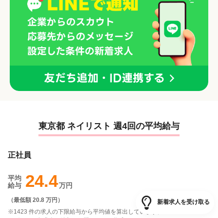
・無料健康診断あり ・お祝い金最大40万円支給（入社特典） ・アワード
上位入社には賞金＆「ハワイ高級ホテル3泊無料+交通費5万円」※2025
年は8名のスタッフがＨawaiiへ♪ 技術・待遇・環境のすべてが整ったサ
ロンで、あなたらしいキャリアを築きませんか？
東京都 ネイリスト 週4回の平均給与
正社員
24.4
平均
給与
万円
（
最低額 20.8 万円
）
新着求人を受け取る
※1423 件の求人の下限給与から平均値を算出しています。