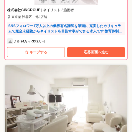
し、仲良くなったスタッフと一緒に練習なんてことも。 1人で頑張るの
ではなく、地区で、会社全体であなたの成長をサポートします。 他に
株式会社CINGROUP
| ネイリスト / 施術者
も、JNA本部認定校である直営スクールでは、空いた時間を利用してス
東京都 渋谷区 ...他2店舗
タッフ同士の練習が可能。 サロンで苦手な技術、検定試験練習、コンテ
スト対策など…社内に多数在籍している認定講師と一緒に勉強しましょ
SNSフォロワー1万人以上の業界有名講師を筆頭に 充実したカリキュラ
う！ ---ネイルズユニークのプライベートブランド--- ◎ネイルサロン発の
ムで完全未経験からネイリストを目指す事ができる求人です 教育体制に
プライベートブランド 長年のネイルサロン経営で培った経験を基に、日
自信があるため完全未経験の方を積極採用中！ 「未経験からネイリスト
本の気候、風土に合った品質と安心安全に配慮したMADE IN JAPAN商
正
24
万円
33.2
万円
デビューしたい」 「ネイリストになりたいけど資金的に断念した」 そう
月給
~
品を開発。 ネイルポリッシュカラー全104色、ネイルケアアイテム30品
いった方の最初の一歩を共に歩みましょう♪ 【福利厚生が充実】 社会保
目展開中。 自社ブランドの商品を使用して施術ができるのは、ネイルズ
キープする
応募画面へ進む
険完備で入社即日から加入！ 女性も長く活躍していただけるよう、産休
ユニークならでは。 将来、商品開発に携わることも…。 商品をたくさん
育休取得制度もございます。 ◎住宅サポート 格安物件紹介や管理代行な
の方に使ってもらえるよう、会社を上げて取り組んでいるので、 販売を
ど、初めての一人暮らしの方にも安心のサポートがあります。 新生活を
頑張っているスタッフに商品のプレゼントもあります。 ---スキルアップ
新しい場所でスタートする方を応援します♪ ◎健康サポート 定期健康診
できる充実のセミナー多数--- ◎たくさん学んで欲しいから、ほとんどの
断や予防接種はもちろん、提携会社での婦人科検診や美容点滴割引、健
セミナーを無料で受講できます！ 自信を持ってネイリストへの道を進め
康相談サポートも実施！ 一部サービスはメンバーの家族やパートナー、
るのは、 充実した独自のセミナーがたくさんあるから！ 未経験の方もブ
ご友人も無料で利用できます。 ◎美容施術割引制度 会社指定のサロン
ランクのある方も、基礎から学べるセミナーがあるので安心♪ ・新人向
で、ネイルやマツパなどの施術を30%～40%割引で利用可能♪ 美のプロ
けセミナー 未経験の方でも安心して入客できるように、しっかり学べる
として自己投資を続けられる環境です。 ◎月収例 ◆カリキュラム生(入
セミナー多数。 ・接客・技術セミナー 未経験の方～更にスキルアップを
社1年目/21歳) 年収300万円 ↓ ◆ネイルスタッフ(入社3年目／24歳) 年収3
目指す方にも応えます。 ・検定・コンテスト対策セミナー 検定試験・コ
80万円 ↓ ◆シニアスタッフ(入社5年目/28歳) 年収450万円 ◎講師メッセ
ンテスト出場対策もバッチリ！ ネイリストとしての更なるステップアッ
ージ H先生 NAILLITは単なる学校ではなく、プロを育成して現場へ繋げ
プにつなげることが出来ます。 ・日本のネイル業界のトップネイリスト
る仕組みがあります。 技術は練習すれば必ずつきます。だからこそ私た
によるセミナー 有名ネイリストから直接、流行のデザインや最先端技術
ちはその諦めない心をサポートします。 T先生 私たちが教えるのは試験
を学ぶことができます。 ・接客・技術社内検定 社内独自の検定制度があ
対策だけでなく、現場で通用する一生モノの基礎力です。 やる気だけ持
り、自分の今の実力を試す事ができます！ その他にも様々なセミナーを
ってまずは面接に来てください。あなたの勇気を技術に変えてみせま