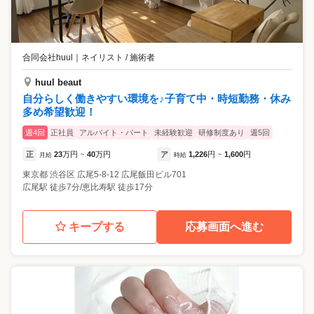
合同会社huul
｜
ネイリスト / 施術者
huul beaut
自分らしく働きやすい環境を♪子育て中・時短勤務・休み
多め希望歓迎！
週4回
正社員
アルバイト・パート
未経験歓迎
研修制度あり
週5回
正
23
万円
40
万円
ア
1,226
円
1,600
円
月給
~
時給
~
東京都
渋谷区
広尾5-8-12 広尾飯田ビル701
広尾駅 徒歩7分/恵比寿駅 徒歩17分
キープする
応募画面へ進む