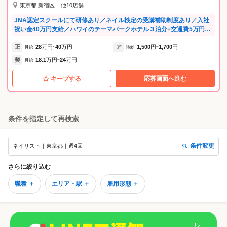
東京都 新宿区 ...他10店舗
JNA認定スクールにて研修あり／ネイル検定の受講補助制度あり／入社
祝い金40万円支給／ハワイのテーマパークホテル３泊分+交通費5万円支
給毎年あり(マネージャー以上)2025年度は8名のスタッフがhawaiiへ♪な
正
28
万円
40
万円
ア
1,500
円
1,700
円
ど、福利厚生が充実♪ .。*゜+.*.。 ABCネイルのビジョン ゜+..。*゜+ 当
月給
~
時給
~
社は『お客様満足のための社員満足』を信条に規模を拡大してきまし
契
18.1
万円
24
万円
月給
~
た。 そして、これからもお客様満足度・社員満足度を探求していく姿勢
でABCネイルを運営していきます。 お客様への最高のサービスは、スタ
キープする
応募画面へ進む
ッフの“やりがい”と“笑顔”から生まれると考え、働く環境づくりに力を
入れています。 私たちの強みは「教育」「働き方」「待遇」のすべてに
あります。 【教育制度】 本部認定講師、認定講師が在籍しているJNA認
定スクール併設サロンにて研修します。 未経験の方でもサロンワーク・
条件を指定して再検索
JNA/JNEC検定合格に向けた質の高い指導が受けられる環境で、基礎か
ら実践まで丁寧に学べます。 ◆JNA認定スクールにて技術習得が可能 ◆
資格取得費用は会社が補助（福利厚生の一環） ◆研修期間は1.5〜2カ月
条件変更
ネイリスト｜東京都｜週4回
（週5日目安）で、未経験の方も安心デビュー 約8割のスタッフが未経験
からスタートし、一人前のネイリストとして活躍中です♪ 【多様な働き
方「ABC WORK STYLE」】 ライフスタイルに合わせて柔軟に働ける新
さらに絞り込む
制度を導入！利用スタッフも増えています♪ ◆月17〜21日勤務から選択
職種 ＋
エリア・駅 ＋
雇用形態 ＋
OK ◆半年毎に出勤日数を変える事も出来ます！ （事例紹介） ・月17日
出勤にしてスクールに通う ・実家暮らしなので月20日出勤にしてプライ
ベート充実 ・副業があるので月18日出勤にして両立 【安心の待遇・福利
厚生】 ・基本給＋歩合＋賞与あり（頑張りがしっかり反映！） ・昇給制
度あり ・残業代も全額支給 ・社会保険完備 ・有給休暇100％消化実績