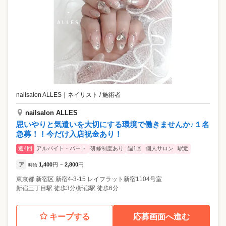
nailsalon ALLES
｜
ネイリスト / 施術者
nailsalon ALLES
思いやりと気遣いを大切にする環境で働きませんか♪１名
急募！！今だけ入店祝金あり！
週4回
アルバイト・パート
研修制度あり
週1回
個人サロン
駅近
ア
1,400
円
2,800
円
時給
~
東京都
新宿区
新宿4-3-15 レイフラット新宿1104号室
新宿三丁目駅 徒歩3分/新宿駅 徒歩6分
キープする
応募画面へ進む