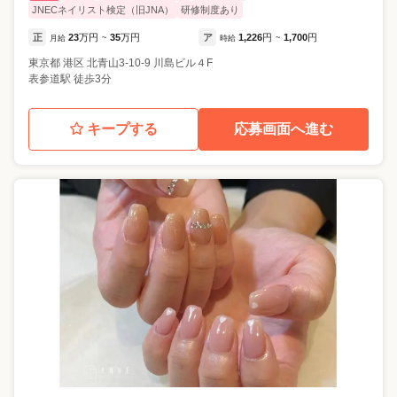
JNECネイリスト検定（旧JNA）
研修制度あり
正
23
万円
35
万円
ア
1,226
円
1,700
円
月給
~
時給
~
東京都
港区
北青山3-10-9 川島ビル４F
表参道駅 徒歩3分
キープする
応募画面へ進む