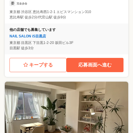
委
完全歩合
東京都
渋谷区
恵比寿西1-2-1 エビスマンション310
恵比寿駅 徒歩2分/代官山駅 徒歩9分
他の店舗でも募集しています
NAIL SALON iS目黒店
東京都
目黒区
下目黒1-2-20 坂田ビル3F
目黒駅 徒歩3分
キープする
応募画面へ進む