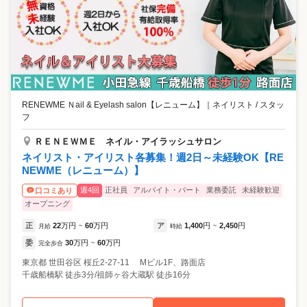
RENEWME Ｎail & Eyelash salon【レニューム】
｜
ネイリスト / スタッ
フ
ＲＥＮＥＷＭＥ ネイル・アイラッシュサロン
ネイリスト・アイリスト各募集！週2日～未経験OK【RE
NEWME（レニューム）】
週4回
正社員
アルバイト・パート
業務委託
未経験歓迎
口コミあり
オープニング
正
22
万円
60
万円
ア
1,400
円
2,450
円
月給
~
時給
~
委
30
万円
60
万円
完全歩合
~
東京都
世田谷区
桜丘2-27-11 Mビル1F、路面店
千歳船橋駅 徒歩3分/祖師ヶ谷大蔵駅 徒歩16分