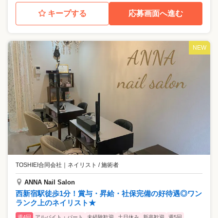
キープする
応募画面へ進む
NEW
TOSHIEI合同会社
｜
ネイリスト / 施術者
ANNA Nail Salon
西新宿駅徒歩1分！賞与・昇給・社保完備の好待遇◎ワン
ランク上のネイリスト★
週4回
アルバイト・パート
未経験歓迎
土日休み
新卒歓迎
週5回