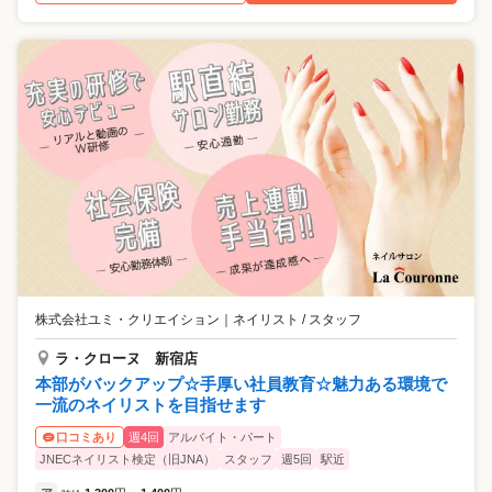
株式会社ユミ・クリエイション
｜
ネイリスト / スタッフ
ラ・クローヌ 新宿店
本部がバックアップ☆手厚い社員教育☆魅力ある環境で
一流のネイリストを目指せます
週4回
アルバイト・パート
口コミあり
JNECネイリスト検定（旧JNA）
スタッフ
週5回
駅近