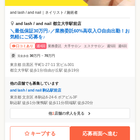
and lash / and nail
｜
ネイリスト / 施術者
and lash / and nail 都立大学駅前店
＼最低保証30万円♪／業務委託60%高収入◎自由出勤！お
気軽にご応募を♪
週4回
業務委託
大手サロン
エステサロン
週5回
週6回
口コミあり
委
30
万円
70
万円
完全歩合
~
東京都
目黒区
平町1-27-11 宮ビル301
都立大学駅 徒歩1分/自由が丘駅 徒歩19分
他の店舗でも募集しています
and lash / and nail 駒込駅前店
東京都
文京区
本駒込6-24-6 ボアビル3F
駒込駅 徒歩1分/巣鴨駅 徒歩11分/田端駅 徒歩20分
他
1
店舗の求人を見る
キープする
応募画面へ進む