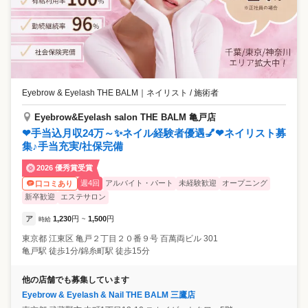
Eyebrow & Eyelash THE BALM
｜
ネイリスト / 施術者
Eyebrow&Eyelash salon THE BALM 亀戸店
❤手当込月収24万～✨ネイル経験者優遇💅❤ネイリスト募
集♪手当充実/社保完備
2026 優秀賞受賞
週4回
アルバイト・パート
未経験歓迎
オープニング
口コミあり
新卒歓迎
エステサロン
ア
1,230
円
1,500
円
時給
~
東京都
江東区
亀戸２丁目２０番９号 百萬両ビル 301
亀戸駅 徒歩1分/錦糸町駅 徒歩15分
他の店舗でも募集しています
Eyebrow & Eyelash & Nail THE BALM 三鷹店