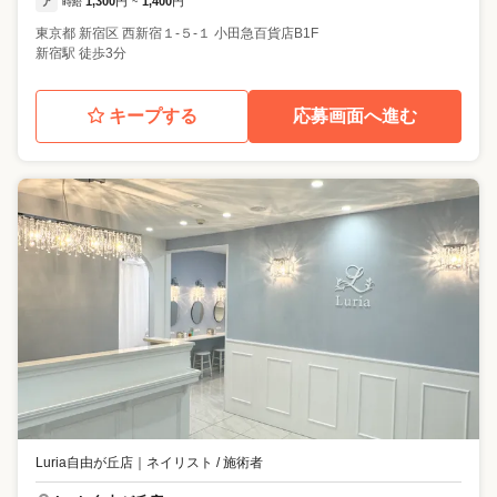
ア
1,300
円
1,400
円
時給
~
東京都
新宿区
西新宿１-５-１ 小田急百貨店B1F
新宿駅 徒歩3分
キープする
応募画面へ進む
Luria自由が丘店
｜
ネイリスト / 施術者