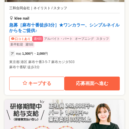
実施。 ユニークならではのサポートが詰まっています。 ---活躍のチャン
す。 ◎先輩の声 前職：アパレル販売/22歳/入社2年目 受付対応と施術、
三和合同会社
｜
ネイリスト / スタッフ
スがいっぱい--- ★…映画とのコラボやシーズンごとにオリジナルキャン
どちらも相手の印象を大切にする仕事なので 自分の接客でお客様が笑顔
ペーンを実施。 自分のデザインした作品が全店舗共通のシーズンアート
になる瞬間にやりがいを感じます。単なる事務作業じゃ物足りなかった
klee nail
に選ばれることも。 ★…コンテストに積極出場 様々なコンテストに積極
私にはぴったりでした。 前職：一般事務/25歳/入社1年目 ネイルは趣味
急募［麻布十番徒歩3分］★ワンカラー、シンプルネイル
的に参加して実力UPできます！ネイリスト最大のコンペティションでグ
でやっていた程度。でも入社後に教材や研修が全部揃っていて 一流の講
からをご提供♪
ランプリ受賞者も社内に在籍。対策セミナーも活用していただけます。
師が本当に0から教えてくれるので安心でした。気がつけば、自分でも驚
★…スクール講師 スクールも運営している当社だからこそ！将来は、
くほど成長していました！
週4回
アルバイト・パート
オープニング
スタッフ
口コミあり
「スクール講師」になれるチャンスもあります。 ★…店舗運営・イベン
新卒歓迎
週5回
ト運営にも携われます 地区の店舗マネージメントや、スタッフ教育、各
種イベント運営に携わる事もできキャリアアップできます。
ア
1,300
円
2,000
円
時給
~
東京都
港区
麻布十番3-5-7 麻布カジタ503
麻布十番駅 徒歩3分
キープする
応募画面へ進む