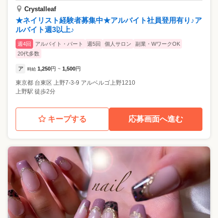
Crystalleaf
★ネイリスト経験者募集中★アルバイト社員登用有り♪ア
ルバイト週3以上♪
週4回
アルバイト・パート
週5回
個人サロン
副業・WワークOK
20代多数
ア
1,250
円
1,500
円
時給
~
東京都
台東区
上野7-3-9 アルベルゴ上野1210
上野駅 徒歩2分
キープする
応募画面へ進む