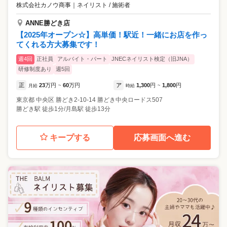
株式会社カノウ商事
｜
ネイリスト / 施術者
ANNE勝どき店
【2025年オープン☆】高単価！駅近！一緒にお店を作っ
てくれる方大募集です！
週4回
正社員
アルバイト・パート
JNECネイリスト検定（旧JNA）
研修制度あり
週5回
正
23
万円
60
万円
ア
1,300
円
1,800
円
月給
~
時給
~
東京都
中央区
勝どき2-10-14 勝どき中央ロードス507
勝どき駅 徒歩1分/月島駅 徒歩13分
キープする
応募画面へ進む