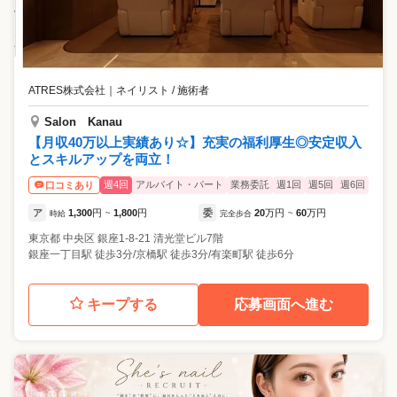
ATRES株式会社
｜
ネイリスト / 施術者
Salon Kanau
【月収40万以上実績あり☆】充実の福利厚生◎安定収入
とスキルアップを両立！
週4回
アルバイト・パート
業務委託
週1回
週5回
週6回
口コミあり
ア
1,300
円
1,800
円
委
20
万円
60
万円
時給
~
完全歩合
~
東京都
中央区
銀座1-8-21 清光堂ビル7階
銀座一丁目駅 徒歩3分/京橋駅 徒歩3分/有楽町駅 徒歩6分
キープする
応募画面へ進む