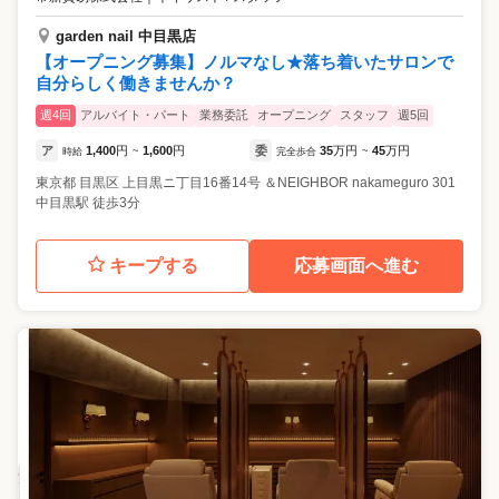
garden nail 中目黒店
【オープニング募集】ノルマなし★落ち着いたサロンで
自分らしく働きませんか？
週4回
アルバイト・パート
業務委託
オープニング
スタッフ
週5回
ア
1,400
円
1,600
円
委
35
万円
45
万円
時給
~
完全歩合
~
東京都
目黒区
上目黒ニ丁目16番14号 ＆NEIGHBOR nakameguro 301
中目黒駅 徒歩3分
キープする
応募画面へ進む