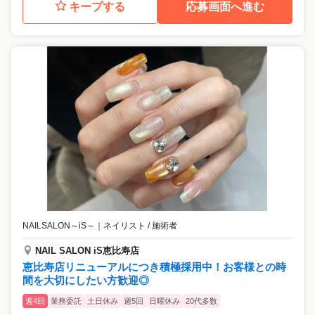
キープする
応募画面へ進む
NAILSALON～iS～
｜
ネイリスト / 施術者
NAIL SALON iS恵比寿店
恵比寿店リニューアルにつき積極採用中！お客様との時
間を大切にしたい方歓迎◎
週4回
業務委託
土日休み
週5回
日曜休み
20代多数