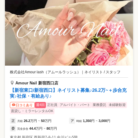
株式会社Amour lash（アムールラッシュ）
｜
ネイリスト / スタッフ
Amour Nail 新宿西口店
【新宿東口/新宿西口】ネイリスト募集♪26.2万~＋歩合充
実♪社保・有給あり♪
週4回
正社員
アルバイト・パート
業務委託
未経験歓迎
口コミあり
面貸し・ミラーレンタルOK
正
26.2
万円
50
万円
ア
1,350
円
3,000
円
月給
~
時給
~
委
44.4
万円
80
万円
完全歩合
~
東京都
新宿区
西新宿7-8-11 中川ビル5階