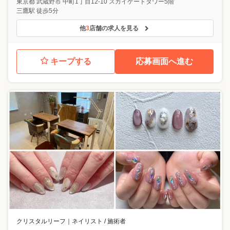
東京都
武蔵野市
中町1丁目12-10 スカイゲートタワー5階
三鷹駅 徒歩5分
他
3
店舗の求人を見る
キープする
応募画面へ進む
クリスタルリーフ
｜
ネイリスト / 施術者