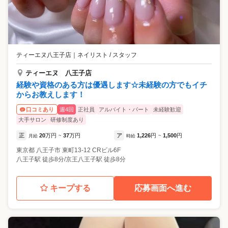
ティーエヌ八王子店
｜
ネイリスト / スタッフ
ティーエヌ 八王子店
経験や資格のある方は優遇します☆未経験の方でもイチ
からお教えします！
週4回
正社員
アルバイト・パート
未経験歓迎
口コミあり
大手サロン
研修制度あり
正
20
万円
37
万円
ア
1,226
円
1,500
円
月給
~
時給
~
東京都
八王子市
東町13-12 CRビル6F
八王子駅 徒歩8分/京王八王子駅 徒歩8分
キープする
応募画面へ進む