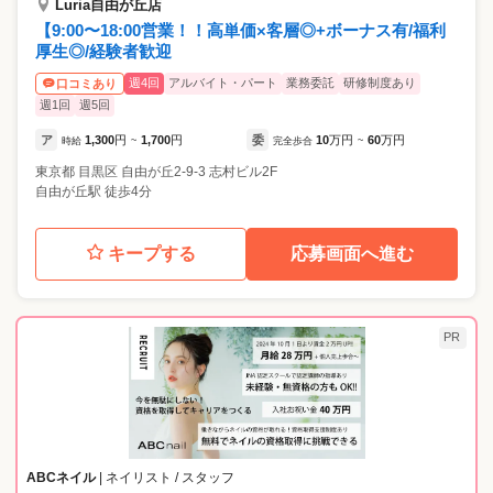
Luria自由が丘店
【9:00〜18:00営業！！高単価×客層◎+ボーナス有/福利
厚生◎/経験者歓迎
週4回
アルバイト・パート
業務委託
研修制度あり
口コミあり
週1回
週5回
ア
1,300
円
1,700
円
委
10
万円
60
万円
時給
~
完全歩合
~
東京都
目黒区
自由が丘2-9-3 志村ビル2F
自由が丘駅 徒歩4分
キープする
応募画面へ進む
PR
ABCネイル
| ネイリスト / スタッフ