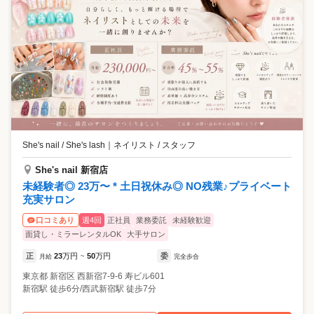
She's nail / She's lash
｜
ネイリスト / スタッフ
She's nail 新宿店
未経験者◎ 23万〜 * 土日祝休み◎ NO残業♪プライベート
充実サロン
週4回
正社員
業務委託
未経験歓迎
口コミあり
面貸し・ミラーレンタルOK
大手サロン
正
23
万円
50
万円
委
月給
~
完全歩合
東京都
新宿区
西新宿7-9-6 寿ビル601
新宿駅 徒歩6分/西武新宿駅 徒歩7分