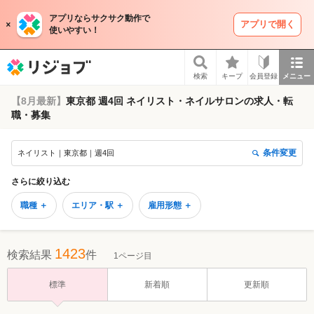
アプリならサクサク動作で
アプリで開く
使いやすい！
リジョブ
検索
キープ
会員登録
メニュー
【8月最新】
東京都 週4回 ネイリスト・ネイルサロンの求人・転
職・募集
条件変更
ネイリスト｜東京都｜週4回
さらに絞り込む
職種 ＋
エリア・駅 ＋
雇用形態 ＋
1423
検索結果
件
1ページ目
標準
新着順
更新順