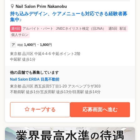
Nail Salon Prim Nakanobu
持ち込みデザイン、ケアメニューも対応できる経験者募
集中♪
週4回
アルバイト・パート
JNECネイリスト検定（旧JNA）
週5回
駅近
個人サロン
ア
1,400
円
1,800
円
時給
~
東京都
品川区
中延4-4-6 中延ポイント2階
中延駅 徒歩1分
他の店舗でも募集しています
Nail Salon ERBA 目黒不動前
東京都
品川区
西五反田5丁目1-20 アスペンプラザ303
不動前駅 徒歩1分/五反田駅 徒歩13分/目黒駅 徒歩14分
キープする
応募画面へ進む