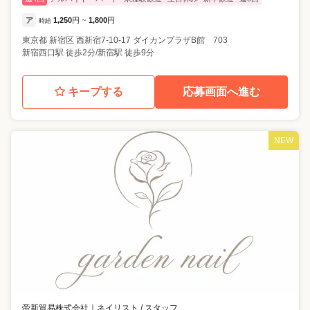
ア
1,250
円
1,800
円
時給
~
東京都
新宿区
西新宿7-10-17 ダイカンプラザB館 703
新宿西口駅 徒歩2分/新宿駅 徒歩9分
キープする
応募画面へ進む
NEW
帝新貿易株式会社
｜
ネイリスト / スタッフ