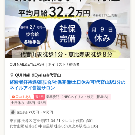
QUI NAIL&EYELASH
｜
ネイリスト / 施術者
QUI Nail &Eyelash代官山
経験者好待遇/高歩合/社保完備/土日休み可/代官山駅1分の
ネイルアイ併設サロン
週4回
業務委託
JNECネイリスト検定（旧JNA）
口コミあり
土日休み
週5回
週6回
委
27
万円
60
万円
完全歩合
~
東京都
渋谷区
恵比寿西1-34-21 クレスト代官山301
代官山駅 徒歩2分/中目黒駅 徒歩8分/恵比寿駅 徒歩10分