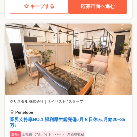
キープする
応募画面へ進む
クリスタル 株式会社
｜
ネイリスト / スタッフ
Penelope
業界支持率NO.1 福利厚生総完備♪月８日休み,月給20~35
万♪
週4回
正社員
アルバイト・パート
未経験歓迎