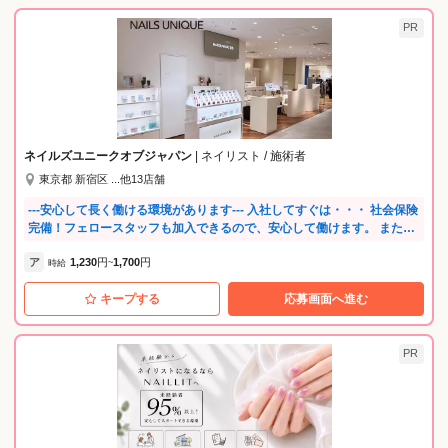
PR
ネイルズユニークオブジャパン
| ネイリスト / 施術者
東京都 新宿区 ...他13店舗
---安心して長く働ける環境があります--- 入社してすぐは・・・ 社会保険
完備！フェロースタッフも加入できるので、安心して働けます。 また社
内セミナーも充実。店内でのOJT研修や練習会など、あなたのサロンデ
ア
1,230
円
1,700
円
ビューまで先輩がしっかりと見守ります。 サロンデビュー後は・・・ あ
時給
~
なたの頑張りが評価されるので、随時昇給・昇格があります。 チーフ、
キープする
応募画面へ進む
店長を経て、ゆくゆくはエリアを統括するマイスタースタッフ（課長
職）にも。 更に、スクールの講師、映画コラボ等のデザインの考案、商
品の開発メンバーになることもあり、あなただけのキャリアプランを実
現してくださいね。 長く活躍できる環境を整えているので、産休育休取
PR
得実績が多数あります。 たくさんの復職スタッフがママネイリストとし
て働いています。 また、店長会・チーフ会・スタッフ会（全体会議）を
年数回実施し、 全国スタッフが集まって会社の方向性を共有していま
す。 さらに、サロン内だけではなく、地区での練習会やミーティングも
あるので、 他のお店のタッフと交流の機会があります。 スクールを活用