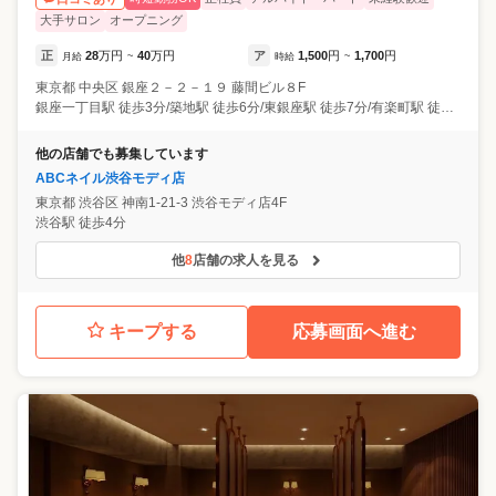
大手サロン
オープニング
正
28
万円
40
万円
ア
1,500
円
1,700
円
月給
~
時給
~
東京都
中央区
銀座２－２－１９ 藤間ビル８F
銀座一丁目駅 徒歩3分/築地駅 徒歩6分/東銀座駅 徒歩7分/有楽町駅 徒歩7分
他の店舗でも募集しています
ABCネイル渋谷モディ店
東京都
渋谷区
神南1-21-3 渋谷モディ店4F
渋谷駅 徒歩4分
他
8
店舗の求人を見る
キープする
応募画面へ進む