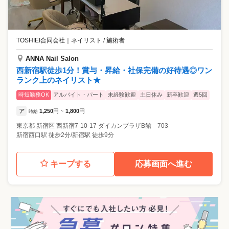
TOSHIEI合同会社
｜
ネイリスト / 施術者
ANNA Nail Salon
西新宿駅徒歩1分！賞与・昇給・社保完備の好待遇◎ワン
ランク上のネイリスト★
時短勤務OK
アルバイト・パート
未経験歓迎
土日休み
新卒歓迎
週5回
ア
1,250
円
1,800
円
時給
~
東京都
新宿区
西新宿7-10-17 ダイカンプラザB館 703
新宿西口駅 徒歩2分/新宿駅 徒歩9分
キープする
応募画面へ進む