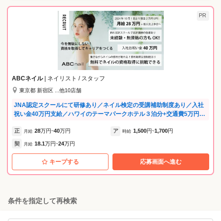
PR
ABCネイル
| ネイリスト / スタッフ
東京都 新宿区 ...他10店舗
JNA認定スクールにて研修あり／ネイル検定の受講補助制度あり／入社
祝い金40万円支給／ハワイのテーマパークホテル３泊分+交通費5万円支
給毎年あり(マネージャー以上)2025年度は8名のスタッフがhawaiiへ♪な
正
28
万円
40
万円
ア
1,500
円
1,700
円
ど、福利厚生が充実♪ .。*゜+.*.。 ABCネイルのビジョン ゜+..。*゜+ 当
月給
~
時給
~
社は『お客様満足のための社員満足』を信条に規模を拡大してきまし
契
18.1
万円
24
万円
月給
~
た。 そして、これからもお客様満足度・社員満足度を探求していく姿勢
でABCネイルを運営していきます。 お客様への最高のサービスは、スタ
キープする
応募画面へ進む
ッフの“やりがい”と“笑顔”から生まれると考え、働く環境づくりに力を
入れています。 私たちの強みは「教育」「働き方」「待遇」のすべてに
あります。 【教育制度】 本部認定講師、認定講師が在籍しているJNA認
定スクール併設サロンにて研修します。 未経験の方でもサロンワーク・
条件を指定して再検索
JNA/JNEC検定合格に向けた質の高い指導が受けられる環境で、基礎か
ら実践まで丁寧に学べます。 ◆JNA認定スクールにて技術習得が可能 ◆
資格取得費用は会社が補助（福利厚生の一環） ◆研修期間は1.5〜2カ月