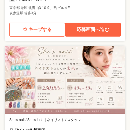
東京都
港区
北青山3-10-9 川島ビル４F
表参道駅 徒歩3分
キープする
応募画面へ進む
She's nail / She's lash
｜
ネイリスト / スタッフ