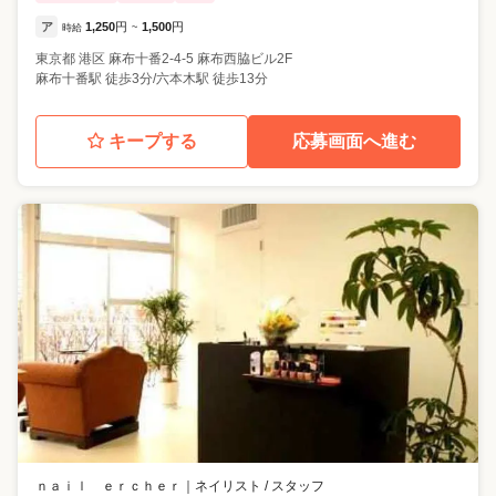
ア
1,250
円
1,500
円
時給
~
東京都
港区
麻布十番2-4-5 麻布西脇ビル2F
麻布十番駅 徒歩3分/六本木駅 徒歩13分
キープする
応募画面へ進む
ｎａｉｌ ｅｒｃｈｅｒ
｜
ネイリスト / スタッフ