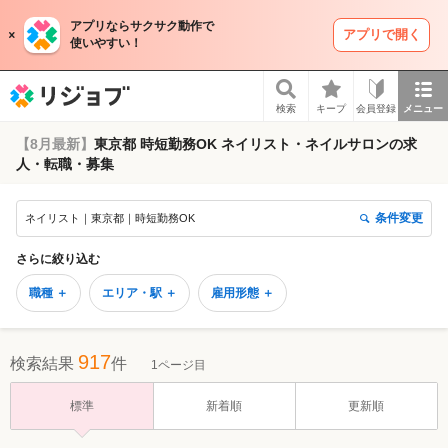
アプリならサクサク動作で
アプリで開く
使いやすい！
リジョブ
検索
キープ
会員登録
メニュー
【8月最新】
東京都 時短勤務OK ネイリスト・ネイルサロンの求
人・転職・募集
条件変更
ネイリスト｜東京都｜時短勤務OK
さらに絞り込む
職種 ＋
エリア・駅 ＋
雇用形態 ＋
917
検索結果
件
1ページ目
標準
新着順
更新順