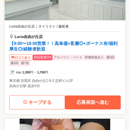
Luria自由が丘店
｜
ネイリスト / 施術者
Luria自由が丘店
【9:00〜18:00営業！！高単価×客層◎+ボーナス有/福利
厚生◎/経験者歓迎
時短勤務OK
アルバイト・パート
研修制度あり
週5回
口コミあり
週6回
週7回
ア
1,300
円
1,700
円
時給
~
東京都
目黒区
自由が丘2-9-3 志村ビル2F
自由が丘駅 徒歩4分
キープする
応募画面へ進む