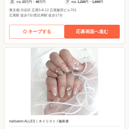
正
23
万円
40
万円
ア
1,226
円
1,600
円
月給
~
時給
~
東京都
渋谷区
広尾5-8-12 広尾飯田ビル701
広尾駅 徒歩7分/恵比寿駅 徒歩17分
キープする
応募画面へ進む
nailsalon ALLES
｜
ネイリスト / 施術者