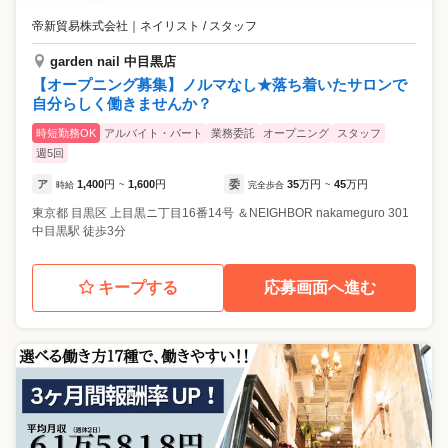
帝新貿易株式会社
｜
ネイリスト / スタッフ
garden nail 中目黒店
【オープニング募集】ノルマなし★落ち着いたサロンで
自分らしく働きませんか？
時短勤務OK
アルバイト・パート
業務委託
オープニング
スタッフ
週5回
ア
1,400
円
1,600
円
委
35
万円
45
万円
時給
~
完全歩合
~
東京都
目黒区
上目黒ニ丁目16番14号 ＆NEIGHBOR nakameguro 301
中目黒駅 徒歩3分
キープする
応募画面へ進む