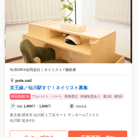
ALBUM.b合同会社
｜
ネイリスト / 施術者
pote.nail
京王線／仙川駅すぐ！ネイリスト募集
時短勤務OK
アルバイト・パート
業務委託
研修制度あり
週1回
週5回
ア
1,400
円
1,500
円
委
時給
~
完全歩合
東京都
調布市
仙川町１丁目８ー１ サンモールT２０５
仙川駅 徒歩4分