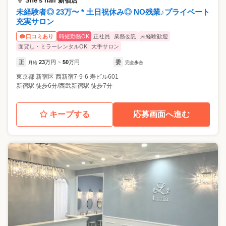
She's nail 新宿店
未経験者◎ 23万〜 * 土日祝休み◎ NO残業♪プライベート
充実サロン
時短勤務OK
正社員
業務委託
未経験歓迎
口コミあり
面貸し・ミラーレンタルOK
大手サロン
正
23
万円
50
万円
委
月給
~
完全歩合
東京都
新宿区
西新宿7-9-6 寿ビル601
新宿駅 徒歩6分/西武新宿駅 徒歩7分
キープする
応募画面へ進む