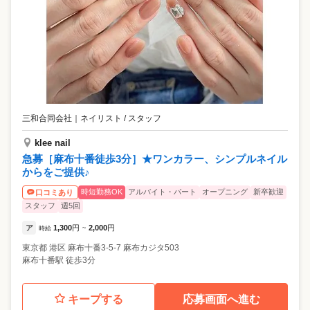
三和合同会社
｜
ネイリスト / スタッフ
klee nail
急募［麻布十番徒歩3分］★ワンカラー、シンプルネイル
からをご提供♪
時短勤務OK
アルバイト・パート
オープニング
新卒歓迎
口コミあり
スタッフ
週5回
ア
1,300
円
2,000
円
時給
~
東京都
港区
麻布十番3-5-7 麻布カジタ503
麻布十番駅 徒歩3分
キープする
応募画面へ進む