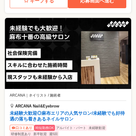
キープする
応募画面へ進む
ARCANA
｜
ネイリスト / 施術者
ARCANA Nail&Eyebrow
未経験大歓迎◎麻布エリアの人気サロン/未経験でも好待
遇の落ち着きあるネイルサロン
時短勤務OK
アルバイト・パート
未経験歓迎
口コミあり
研修制度あり
新卒歓迎
週5回