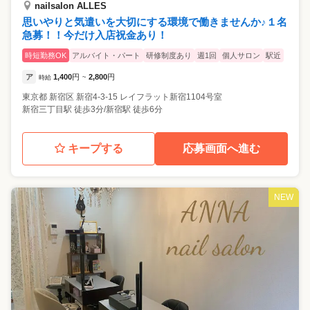
nailsalon ALLES
思いやりと気遣いを大切にする環境で働きませんか♪１名
急募！！今だけ入店祝金あり！
時短勤務OK
アルバイト・パート
研修制度あり
週1回
個人サロン
駅近
ア
1,400
円
2,800
円
時給
~
東京都
新宿区
新宿4-3-15 レイフラット新宿1104号室
新宿三丁目駅 徒歩3分/新宿駅 徒歩6分
キープする
応募画面へ進む
NEW