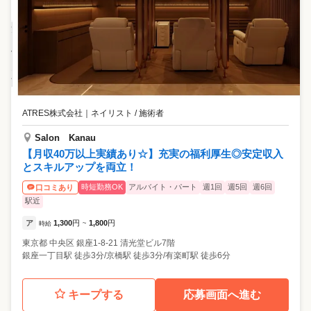
ATRES株式会社
｜
ネイリスト / 施術者
Salon Kanau
【月収40万以上実績あり☆】充実の福利厚生◎安定収入
とスキルアップを両立！
時短勤務OK
アルバイト・パート
週1回
週5回
週6回
口コミあり
駅近
ア
1,300
円
1,800
円
時給
~
東京都
中央区
銀座1-8-21 清光堂ビル7階
銀座一丁目駅 徒歩3分/京橋駅 徒歩3分/有楽町駅 徒歩6分
キープする
応募画面へ進む