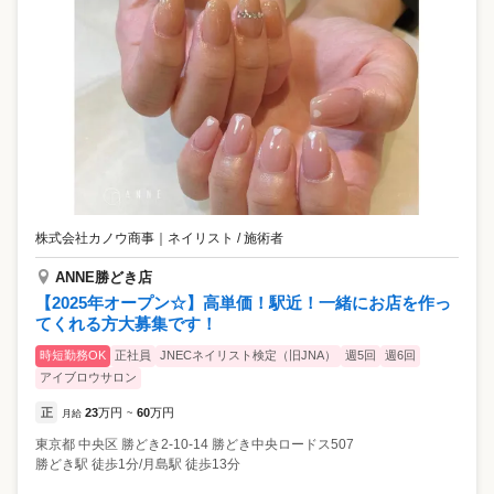
株式会社カノウ商事
｜
ネイリスト / 施術者
ANNE勝どき店
【2025年オープン☆】高単価！駅近！一緒にお店を作っ
てくれる方大募集です！
時短勤務OK
正社員
JNECネイリスト検定（旧JNA）
週5回
週6回
アイブロウサロン
正
23
万円
60
万円
月給
~
東京都
中央区
勝どき2-10-14 勝どき中央ロードス507
勝どき駅 徒歩1分/月島駅 徒歩13分