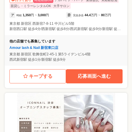
口コミあり
面貸し・ミラーレンタルOK
大手サロン
ア
1,350
円
3,000
円
委
44.4
万円
80
万円
時給
~
完全歩合
~
東京都
新宿区
西新宿7-8-11 中川ビル5階
新宿西口駅 徒歩4分/西新宿駅 徒歩8分/西武新宿駅 徒歩9分/新宿駅 徒歩11分
他の店舗でも募集しています
Amour lash & Nail 新宿東口店
東京都
新宿区
歌舞伎町2-45-1 第5ライデンビル4階
西武新宿駅 徒歩1分/新宿駅 徒歩9分
キープする
応募画面へ進む