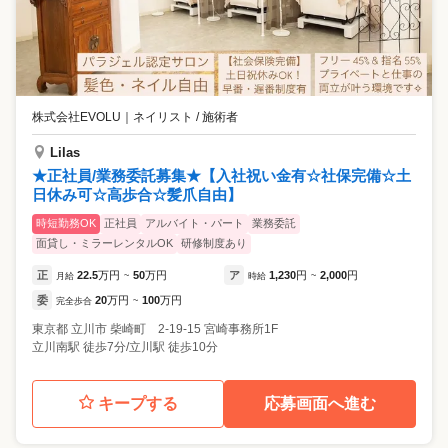
株式会社EVOLU
｜
ネイリスト / 施術者
Lilas
★正社員/業務委託募集★【入社祝い金有☆社保完備☆土
日休み可☆高歩合☆髪爪自由】
時短勤務OK
正社員
アルバイト・パート
業務委託
面貸し・ミラーレンタルOK
研修制度あり
正
22.5
万円
50
万円
ア
1,230
円
2,000
円
月給
~
時給
~
委
20
万円
100
万円
完全歩合
~
東京都
立川市
柴崎町 2-19-15 宮崎事務所1F
立川南駅 徒歩7分/立川駅 徒歩10分
キープする
応募画面へ進む