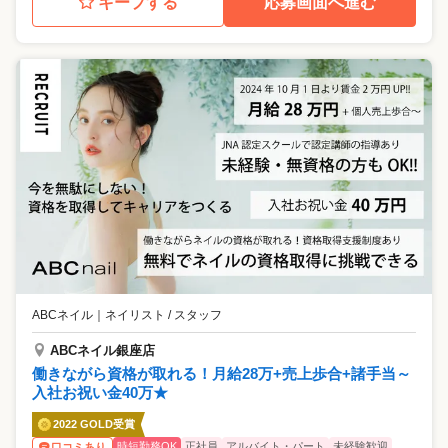
キープする
応募画面へ進む
ABCネイル
｜
ネイリスト / スタッフ
ABCネイル銀座店
働きながら資格が取れる！月給28万+売上歩合+諸手当～
入社お祝い金40万★
2022 GOLD受賞
時短勤務OK
正社員
アルバイト・パート
未経験歓迎
口コミあり