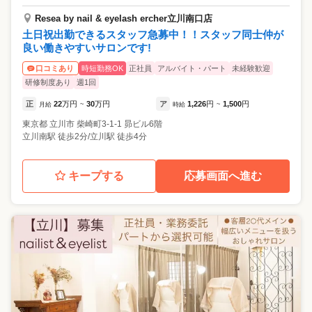
Resea by nail & eyelash ercher立川南口店
土日祝出勤できるスタッフ急募中！！スタッフ同士仲が
良い働きやすいサロンです!
時短勤務OK
正社員
アルバイト・パート
未経験歓迎
口コミあり
研修制度あり
週1回
正
22
万円
30
万円
ア
1,226
円
1,500
円
月給
~
時給
~
東京都
立川市
柴崎町3-1-1 昴ビル6階
立川南駅 徒歩2分/立川駅 徒歩4分
キープする
応募画面へ進む