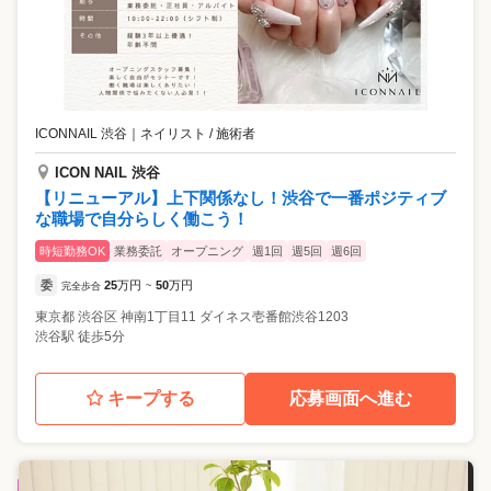
ICONNAIL 渋谷
｜
ネイリスト / 施術者
ICON NAIL 渋谷
【リニューアル】上下関係なし！渋谷で一番ポジティブ
な職場で自分らしく働こう！
時短勤務OK
業務委託
オープニング
週1回
週5回
週6回
委
25
万円
50
万円
完全歩合
~
東京都
渋谷区
神南1丁目11 ダイネス壱番館渋谷1203
渋谷駅 徒歩5分
キープする
応募画面へ進む