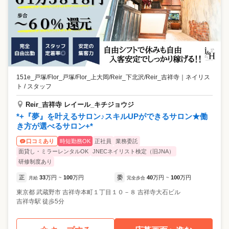
151e_戸塚/Flor_戸塚/Flor_上大岡/Reir_下北沢/Reir_吉祥寺
｜
ネイリス
ト / スタッフ
Reir_吉祥寺 レイール_キチジョウジ
*+『夢』を叶えるサロン♪スキルUPができるサロン★働
き方が選べるサロン+*
時短勤務OK
正社員
業務委託
口コミあり
面貸し・ミラーレンタルOK
JNECネイリスト検定（旧JNA）
研修制度あり
正
33
万円
100
万円
委
40
万円
100
万円
月給
~
完全歩合
~
東京都
武蔵野市
吉祥寺本町１丁目１０－８ 吉祥寺大石ビル
吉祥寺駅 徒歩5分