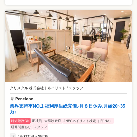
クリスタル 株式会社
｜
ネイリスト / スタッフ
Penelope
業界支持率NO.1 福利厚生総完備♪月８日休み,月給20~35
万♪
時短勤務OK
正社員
未経験歓迎
JNECネイリスト検定（旧JNA）
研修制度あり
スタッフ
正
23
万円
35
万円
月給
~