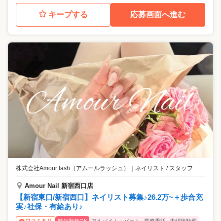
キープする
応募画面へ進む
株式会社Amour lash（アムールラッシュ）
｜
ネイリスト / スタッフ
Amour Nail 新宿西口店
【新宿東口/新宿西口】ネイリスト募集♪26.2万~＋歩合充
実♪社保・有給あり♪
時短勤務OK
アルバイト・パート
業務委託
未経験歓迎