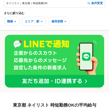
条件変更
ネイリスト｜東京都｜時短勤務OK
（週5日目安）で、未経験の方も安心デビュー 約8割のスタッフが未経験
からスタートし、一人前のネイリストとして活躍中です♪ 【多様な働き
方「ABC WORK STYLE」】 ライフスタイルに合わせて柔軟に働ける新
さらに絞り込む
制度を導入！利用スタッフも増えています♪ ◆月17〜21日勤務から選択
職種 ＋
エリア・駅 ＋
雇用形態 ＋
OK ◆半年毎に出勤日数を変える事も出来ます！ （事例紹介） ・月17日
出勤にしてスクールに通う ・実家暮らしなので月20日出勤にしてプライ
ベート充実 ・副業があるので月18日出勤にして両立 【安心の待遇・福利
厚生】 ・基本給＋歩合＋賞与あり（頑張りがしっかり反映！） ・昇給制
度あり ・残業代も全額支給 ・社会保険完備 ・有給休暇100％消化実績
・無料健康診断あり ・お祝い金最大40万円支給（入社特典） ・アワード
上位入社には賞金＆「ハワイ高級ホテル3泊無料+交通費5万円」※2025
年は8名のスタッフがＨawaiiへ♪ 技術・待遇・環境のすべてが整ったサ
ロンで、あなたらしいキャリアを築きませんか？
東京都 ネイリスト 時短勤務OKの平均給与