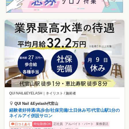
QUI NAIL&EYELASH
｜
ネイリスト / 施術者
QUI Nail &Eyelash代官山
経験者好待遇/高歩合/社保完備/土日休み可/代官山駅1分の
ネイルアイ併設サロン
時短勤務OK
正社員
アルバイト・パート
業務委託
口コミあり