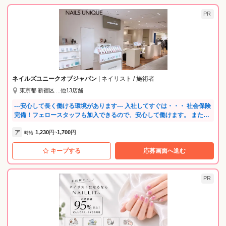
PR
ネイルズユニークオブジャパン
| ネイリスト / 施術者
東京都 新宿区 ...他13店舗
---安心して長く働ける環境があります--- 入社してすぐは・・・ 社会保険
完備！フェロースタッフも加入できるので、安心して働けます。 また社
内セミナーも充実。店内でのOJT研修や練習会など、あなたのサロンデ
ア
1,230
円
1,700
円
ビューまで先輩がしっかりと見守ります。 サロンデビュー後は・・・ あ
時給
~
なたの頑張りが評価されるので、随時昇給・昇格があります。 チーフ、
キープする
応募画面へ進む
店長を経て、ゆくゆくはエリアを統括するマイスタースタッフ（課長
職）にも。 更に、スクールの講師、映画コラボ等のデザインの考案、商
品の開発メンバーになることもあり、あなただけのキャリアプランを実
現してくださいね。 長く活躍できる環境を整えているので、産休育休取
PR
得実績が多数あります。 たくさんの復職スタッフがママネイリストとし
て働いています。 また、店長会・チーフ会・スタッフ会（全体会議）を
年数回実施し、 全国スタッフが集まって会社の方向性を共有していま
す。 さらに、サロン内だけではなく、地区での練習会やミーティングも
あるので、 他のお店のタッフと交流の機会があります。 スクールを活用