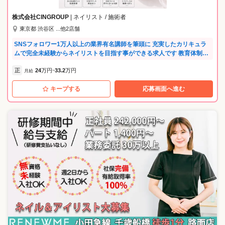
し、仲良くなったスタッフと一緒に練習なんてことも。 1人で頑張るの
ではなく、地区で、会社全体であなたの成長をサポートします。 他に
株式会社CINGROUP
| ネイリスト / 施術者
も、JNA本部認定校である直営スクールでは、空いた時間を利用してス
東京都 渋谷区 ...他2店舗
タッフ同士の練習が可能。 サロンで苦手な技術、検定試験練習、コンテ
スト対策など…社内に多数在籍している認定講師と一緒に勉強しましょ
SNSフォロワー1万人以上の業界有名講師を筆頭に 充実したカリキュラ
う！ ---ネイルズユニークのプライベートブランド--- ◎ネイルサロン発の
ムで完全未経験からネイリストを目指す事ができる求人です 教育体制に
プライベートブランド 長年のネイルサロン経営で培った経験を基に、日
自信があるため完全未経験の方を積極採用中！ 「未経験からネイリスト
本の気候、風土に合った品質と安心安全に配慮したMADE IN JAPAN商
正
24
万円
33.2
万円
デビューしたい」 「ネイリストになりたいけど資金的に断念した」 そう
月給
~
品を開発。 ネイルポリッシュカラー全104色、ネイルケアアイテム30品
いった方の最初の一歩を共に歩みましょう♪ 【福利厚生が充実】 社会保
目展開中。 自社ブランドの商品を使用して施術ができるのは、ネイルズ
キープする
応募画面へ進む
険完備で入社即日から加入！ 女性も長く活躍していただけるよう、産休
ユニークならでは。 将来、商品開発に携わることも…。 商品をたくさん
育休取得制度もございます。 ◎住宅サポート 格安物件紹介や管理代行な
の方に使ってもらえるよう、会社を上げて取り組んでいるので、 販売を
ど、初めての一人暮らしの方にも安心のサポートがあります。 新生活を
頑張っているスタッフに商品のプレゼントもあります。 ---スキルアップ
新しい場所でスタートする方を応援します♪ ◎健康サポート 定期健康診
できる充実のセミナー多数--- ◎たくさん学んで欲しいから、ほとんどの
断や予防接種はもちろん、提携会社での婦人科検診や美容点滴割引、健
セミナーを無料で受講できます！ 自信を持ってネイリストへの道を進め
康相談サポートも実施！ 一部サービスはメンバーの家族やパートナー、
るのは、 充実した独自のセミナーがたくさんあるから！ 未経験の方もブ
ご友人も無料で利用できます。 ◎美容施術割引制度 会社指定のサロン
ランクのある方も、基礎から学べるセミナーがあるので安心♪ ・新人向
で、ネイルやマツパなどの施術を30%～40%割引で利用可能♪ 美のプロ
けセミナー 未経験の方でも安心して入客できるように、しっかり学べる
として自己投資を続けられる環境です。 ◎月収例 ◆カリキュラム生(入
セミナー多数。 ・接客・技術セミナー 未経験の方～更にスキルアップを
社1年目/21歳) 年収300万円 ↓ ◆ネイルスタッフ(入社3年目／24歳) 年収3
目指す方にも応えます。 ・検定・コンテスト対策セミナー 検定試験・コ
80万円 ↓ ◆シニアスタッフ(入社5年目/28歳) 年収450万円 ◎講師メッセ
ンテスト出場対策もバッチリ！ ネイリストとしての更なるステップアッ
ージ H先生 NAILLITは単なる学校ではなく、プロを育成して現場へ繋げ
プにつなげることが出来ます。 ・日本のネイル業界のトップネイリスト
る仕組みがあります。 技術は練習すれば必ずつきます。だからこそ私た
によるセミナー 有名ネイリストから直接、流行のデザインや最先端技術
ちはその諦めない心をサポートします。 T先生 私たちが教えるのは試験
を学ぶことができます。 ・接客・技術社内検定 社内独自の検定制度があ
対策だけでなく、現場で通用する一生モノの基礎力です。 やる気だけ持
り、自分の今の実力を試す事ができます！ その他にも様々なセミナーを
ってまずは面接に来てください。あなたの勇気を技術に変えてみせま