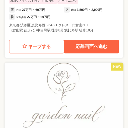
JNECネイリスト検定（旧JNA）
オープニング
正
27
万円
60
万円
ア
1,500
円
2,000
円
月給
~
時給
~
委
27
万円
60
万円
完全歩合
~
東京都
渋谷区
恵比寿西1-34-21 クレスト代官山301
代官山駅 徒歩2分/中目黒駅 徒歩8分/恵比寿駅 徒歩10分
キープする
応募画面へ進む
NEW