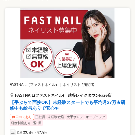
FASTNAIL（ファストネイル）
｜
ネイリスト / 施術者
FASTNAIL(ファストネイル) 越谷レイクタウンkaze店
【手ぶらで面接OK】未経験スタートでも平均月27万★研
修中も給与ありで安心✨
正社員
未経験歓迎
大手サロン
オープニング
口コミあり
研修制度あり
週5回
正
23
万円
57
万円
月給
~