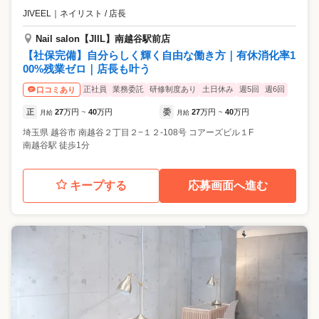
JIVEEL
｜
ネイリスト / 店長
Nail salon【JIIL】南越谷駅前店
【社保完備】自分らしく輝く自由な働き方｜有休消化率1
00%残業ゼロ｜店長も叶う
正社員
業務委託
研修制度あり
土日休み
週5回
週6回
口コミあり
正
27
万円
40
万円
委
27
万円
40
万円
月給
~
月給
~
埼玉県
越谷市
南越谷２丁目２−１２-108号 コアーズビル１F
南越谷駅 徒歩1分
キープする
応募画面へ進む