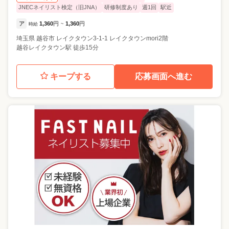
JNECネイリスト検定（旧JNA）
研修制度あり
週1回
駅近
ア
1,360
円
1,360
円
時給
~
埼玉県
越谷市
レイクタウン3-1-1 レイクタウンmori2階
越谷レイクタウン駅 徒歩15分
キープする
応募画面へ進む