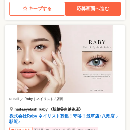
キープする
応募画面へ進む
ra nail ／ Raby
｜
ネイリスト / 店長
nail&eyelash Raby 《新越谷南越谷店》
株式会社Raby ネイリスト募集！守谷！浅草店♪八潮店 ♪
駅近♪
正社員
オープニング
週5回
エステサロン