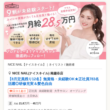
NICE NAIL【ナイスネイル】
｜
ネイリスト / 施術者
NICE NAIL(ナイスネイル) 南越谷店
【8月定員残り12名】無資格・未経験OK★正社員783名
活躍◎研修充実＆髪色自由
正社員
未経験歓迎
大手サロン
オープニング
口コミあり
研修制度あり
土日休み
正
21.8
万円
45
万円
月給
~