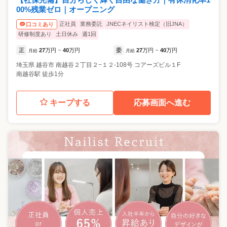
00%残業ゼロ｜オープニング
正社員
業務委託
JNECネイリスト検定（旧JNA）
口コミあり
研修制度あり
土日休み
週1回
正
27
万円
40
万円
委
27
万円
40
万円
月給
~
月給
~
埼玉県
越谷市
南越谷２丁目２−１２-108号 コアーズビル１F
南越谷駅 徒歩1分
キープする
応募画面へ進む