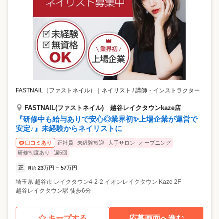
FASTNAIL（ファストネイル）
｜
ネイリスト / 講師・インストラクター
FASTNAIL(ファストネイル) 越谷レイクタウンkaze店
『研修中も給与ありで安心◎業界初✨上場企業が運営で
安定♪』未経験からネイリストに
正社員
未経験歓迎
大手サロン
オープニング
口コミあり
研修制度あり
週5回
正
23
万円
57
万円
月給
~
埼玉県
越谷市
レイクタウン4-2-2 イオンレイクタウン Kaze 2F
越谷レイクタウン駅 徒歩6分
キープする
応募画面へ進む