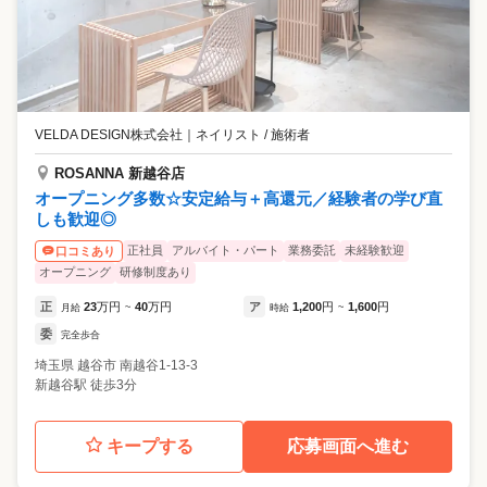
VELDA DESIGN株式会社
｜
ネイリスト / 施術者
ROSANNA 新越谷店
オープニング多数☆安定給与＋高還元／経験者の学び直
しも歓迎◎
正社員
アルバイト・パート
業務委託
未経験歓迎
口コミあり
オープニング
研修制度あり
正
23
万円
40
万円
ア
1,200
円
1,600
円
月給
~
時給
~
委
完全歩合
埼玉県
越谷市
南越谷1-13-3
新越谷駅 徒歩3分
キープする
応募画面へ進む