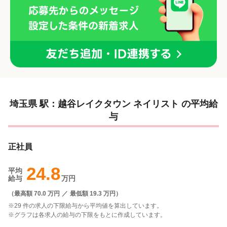
埼玉県 駅：越谷レイクタウン ネイリスト の平均給
与
正社員
24.8
平均
給与
万円
（
最高額 70.0 万円
／
最低額 19.3 万円
）
※29 件の求人の下限給与から平均値を算出しています。
※グラフは各求人の給与の下限をもとに作成しています。