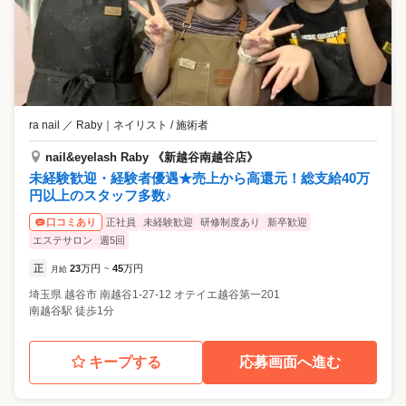
ra nail ／ Raby
｜
ネイリスト / 施術者
nail&eyelash Raby 《新越谷南越谷店》
未経験歓迎・経験者優遇★売上から高還元！総支給40万
円以上のスタッフ多数♪
正社員
未経験歓迎
研修制度あり
新卒歓迎
口コミあり
エステサロン
週5回
正
23
万円
45
万円
月給
~
埼玉県
越谷市
南越谷1-27-12 オテイエ越谷第一201
南越谷駅 徒歩1分
キープする
応募画面へ進む