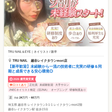
TRU NAIL＆EYE
｜
ネイリスト / 新卒
TRU NAIL 越谷レイクタウンmori店
【新卒歓迎】未経験から一流の技術者に充実の研修＆同
期と成長できる安心環境◎
2026 優秀賞受賞
正社員
未経験歓迎
大手サロン
口コミあり
JNECネイリスト検定（旧JNA）
オープニング
研修制度あり
正
24
万円
60
万円
月給
~
埼玉県
越谷市
レイクタウン3-1-1 レイクタウンmori2階
越谷レイクタウン駅 徒歩15分