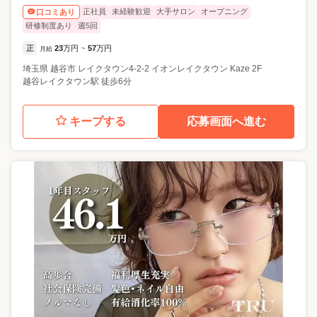
正社員
未経験歓迎
大手サロン
オープニング
口コミあり
研修制度あり
週5回
正
23
万円
57
万円
月給
~
埼玉県
越谷市
レイクタウン4-2-2 イオンレイクタウン Kaze 2F
越谷レイクタウン駅 徒歩6分
キープする
応募画面へ進む