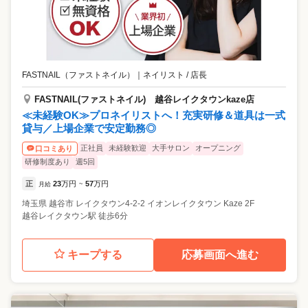
FASTNAIL（ファストネイル）
｜
ネイリスト / 店長
FASTNAIL(ファストネイル) 越谷レイクタウンkaze店
≪未経験OK≫プロネイリストへ！充実研修＆道具は一式
貸与／上場企業で安定勤務◎
正社員
未経験歓迎
大手サロン
オープニング
口コミあり
研修制度あり
週5回
正
23
万円
57
万円
月給
~
埼玉県
越谷市
レイクタウン4-2-2 イオンレイクタウン Kaze 2F
越谷レイクタウン駅 徒歩6分
キープする
応募画面へ進む