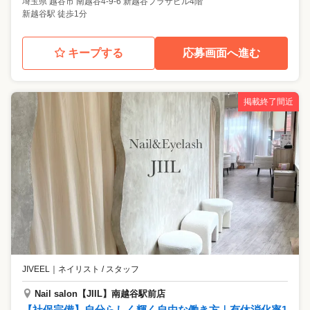
埼玉県
越谷市
南越谷4-9-6 新越谷プラザビル4階
新越谷駅 徒歩1分
キープする
応募画面へ進む
掲載終了間近
JIVEEL
｜
ネイリスト / スタッフ
Nail salon【JIIL】南越谷駅前店
【社保完備】自分らしく輝く自由な働き方｜有休消化率1