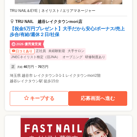
TRU NAIL＆EYE
｜
ネイリスト / エリアマネージャー
TRU NAIL 越谷レイクタウンmori店
【祝金5万円プレゼント】大手だから安心/ボーナス/売上
歩合/有給/週休２日/社保
2026 優秀賞受賞
正社員
未経験歓迎
大手サロン
口コミあり
JNECネイリスト検定（旧JNA）
オープニング
研修制度あり
正
40
万円
70
万円
月給
~
埼玉県
越谷市
レイクタウン3-1-1 レイクタウンmori2階
越谷レイクタウン駅 徒歩15分
キープする
応募画面へ進む