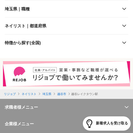
施設形態
西武鉄道
埼玉県｜職種
客層
東京メトロ
ネイリスト｜都道府県
出勤日数
秩父鉄道
特徴から探す(全国)
休日
埼玉高速鉄道
勤務体制
首都圏新都市鉄道
特徴
埼玉新都市交通
リジョブ
ネイリスト
埼玉県
越谷市
越谷レイクタウン駅
必要経験
求職者様メニュー
福利厚生
新着求人を受け取る
企業様メニュー