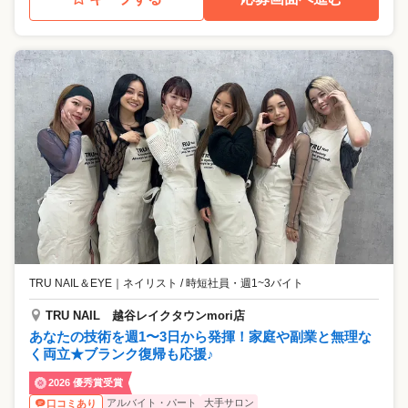
TRU NAIL＆EYE
｜
ネイリスト / 時短社員・週1~3バイト
TRU NAIL 越谷レイクタウンmori店
あなたの技術を週1〜3日から発揮！家庭や副業と無理な
く両立★ブランク復帰も応援♪
2026 優秀賞受賞
アルバイト・パート
大手サロン
口コミあり