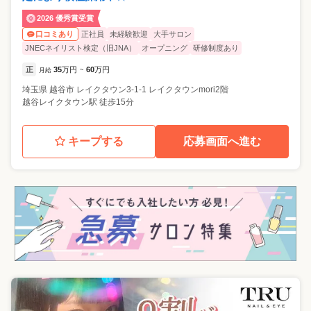
2026 優秀賞受賞
正社員
未経験歓迎
大手サロン
口コミあり
JNECネイリスト検定（旧JNA）
オープニング
研修制度あり
正
35
万円
60
万円
月給
~
埼玉県
越谷市
レイクタウン3-1-1 レイクタウンmori2階
越谷レイクタウン駅 徒歩15分
キープする
応募画面へ進む