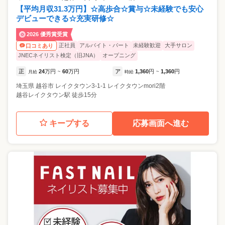
【平均月収31.3万円】☆高歩合☆賞与☆未経験でも安心
デビューできる☆充実研修☆
2026 優秀賞受賞
正社員
アルバイト・パート
未経験歓迎
大手サロン
口コミあり
JNECネイリスト検定（旧JNA）
オープニング
正
24
万円
60
万円
ア
1,360
円
1,360
円
月給
~
時給
~
埼玉県
越谷市
レイクタウン3-1-1 レイクタウンmori2階
越谷レイクタウン駅 徒歩15分
キープする
応募画面へ進む