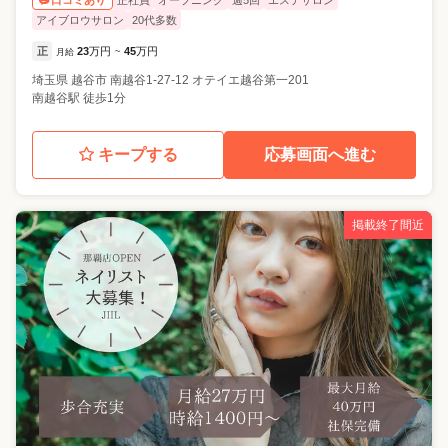
口コミあり
アイブロウサロン
20代多数
正
23
万円
45
万円
月給
~
埼玉県
越谷市
南越谷1-27-12 オテイエ越谷第一201
南越谷駅 徒歩1分
キープする
応募画面へ進む
掲載終了間近