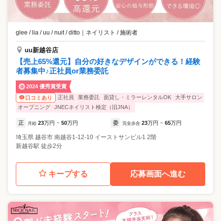
glee / lia / uu / nuit / ditto
｜
ネイリスト / 施術者
uu新越谷店
【売上65%還元】自分の好きなデザインができる！経験
者募集中♪正社員or業務委託
2024 優秀賞受賞
正社員
業務委託
面貸し・ミラーレンタルOK
大手サロン
口コミあり
オープニング
JNECネイリスト検定（旧JNA）
正
23
万円
50
万円
委
23
万円
65
万円
月給
~
完全歩合
~
埼玉県
越谷市
南越谷1-12-10 イーストサンビル1 2階
新越谷駅 徒歩2分
キープする
応募画面へ進む