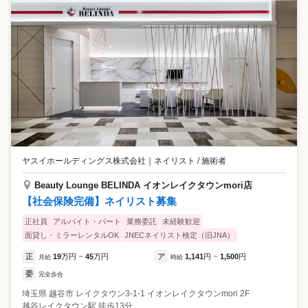
ヤスイホールディングス株式会社
｜
ネイリスト / 施術者
Beauty Lounge BELINDA イオンレイクタウンmori店
【社会保険完備】ネイリスト募集
正社員
アルバイト・パート
業務委託
未経験歓迎
面貸し・ミラーレンタルOK
JNECネイリスト検定（旧JNA）
正
19
万円
45
万円
ア
1,141
円
1,500
円
月給
~
時給
~
委
完全歩合
埼玉県
越谷市
レイクタウン3-1-1 イオンレイクタウンmori 2F
越谷レイクタウン駅 徒歩13分