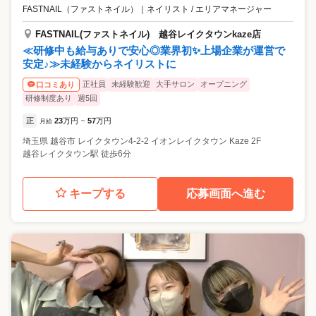
FASTNAIL（ファストネイル）
｜
ネイリスト / エリアマネージャー
FASTNAIL(ファストネイル) 越谷レイクタウンkaze店
≪研修中も給与ありで安心◎業界初✨上場企業が運営で
安定♪≫未経験からネイリストに
正社員
未経験歓迎
大手サロン
オープニング
口コミあり
研修制度あり
週5回
正
23
万円
57
万円
月給
~
埼玉県
越谷市
レイクタウン4-2-2 イオンレイクタウン Kaze 2F
越谷レイクタウン駅 徒歩6分
キープする
応募画面へ進む