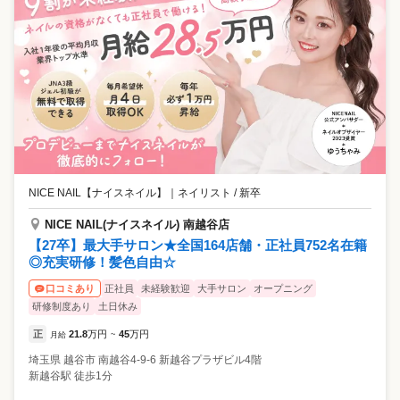
NICE NAIL【ナイスネイル】
｜
ネイリスト / 新卒
NICE NAIL(ナイスネイル) 南越谷店
【27卒】最大手サロン★全国164店舗・正社員752名在籍
◎充実研修！髪色自由☆
正社員
未経験歓迎
大手サロン
オープニング
口コミあり
研修制度あり
土日休み
正
21.8
万円
45
万円
月給
~
埼玉県
越谷市
南越谷4-9-6 新越谷プラザビル4階
新越谷駅 徒歩1分