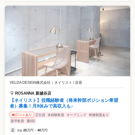
VELDA DESIGN株式会社
｜
ネイリスト / 店長
ROSANNA 新越谷店
【ネイリスト】役職経験者（将来幹部ポジション希望
者）募集！月8休みで高収入も♪
正社員
未経験歓迎
オープニング
研修制度あり
口コミあり
新卒歓迎
週5回
正
25
万円
40
万円
月給
~