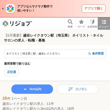
アプリならサクサク動作で
アプリで開く
使いやすい！
リジョブ
検索
キープ
会員登録
メニュー
【8月最新】
越谷レイクタウン駅（埼玉県） ネイリスト・ネイル
サロンの求人・転職・募集
条件変更
ネイリスト｜埼玉県｜駅：越谷レイクタウン
雇用形態
で絞り込む
正社員
3km以内
並び替え
29
件 1ページ目
越谷レイクタウン駅の求人 : 11件
越谷レイクタウン駅から3km以内の求人 : 18件