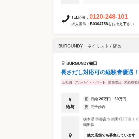
0120-248-101
TEL応募：
求人番号：
B0304758
をお控え下さい
BURGUNDY
｜
ネイリスト / 店長
BURGUNDY鶴田
長さだし対応可の経験者優遇！
正社員
アルバイト・パート
業務委託
未経験歓
月給
20
万円
30
万円
正
~
給与
完全歩合
委
栃木県
宇都宮市
鶴田町2丁目１６
鶴田駅
他の店舗でも募集しています