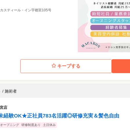
9 カスティール・イン宇都宮105号
キープする
 / 施術者
都宮店
未経験OK★正社員783名活躍◎研修充実＆髪色自由
オープニング
研修制度あり
土日休み