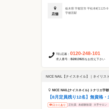
栃木県
宇都宮市
平松本町1125-
宇都宮駅
店舗
0120-248-101
TEL応募：
求人番号：
B2813921
をお控え下さい
NICE NAIL【ナイスネイル】
｜
ネイリスト
NICE NAIL(ナイスネイル) トナリエ宇
【8月定員残り12名】無資格・
正社員
未経験歓迎
大手サロン
口コミあり