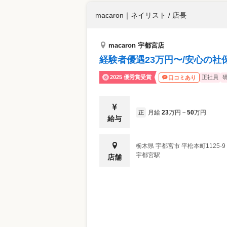
macaron
｜
ネイリスト / 店長
macaron 宇都宮店
経験者優遇23万円〜/安心の
2025 優秀賞受賞
正社員
口コミあり
月給
23
万円
50
万円
正
~
給与
栃木県
宇都宮市
平松本町1125-
宇都宮駅
店舗