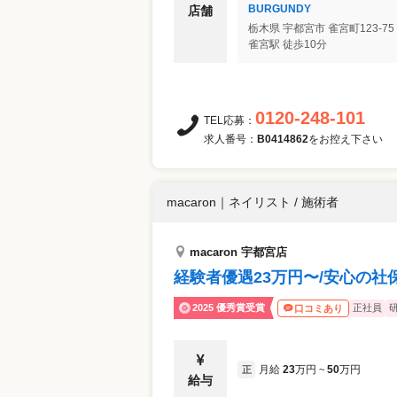
BURGUNDY
店舗
栃木県
宇都宮市
雀宮町123-75
雀宮駅 徒歩10分
0120-248-101
TEL応募：
求人番号：
B0414862
をお控え下さい
macaron
｜
ネイリスト / 施術者
macaron 宇都宮店
経験者優遇23万円〜/安心の
2025 優秀賞受賞
正社員
口コミあり
月給
23
万円
50
万円
正
~
給与