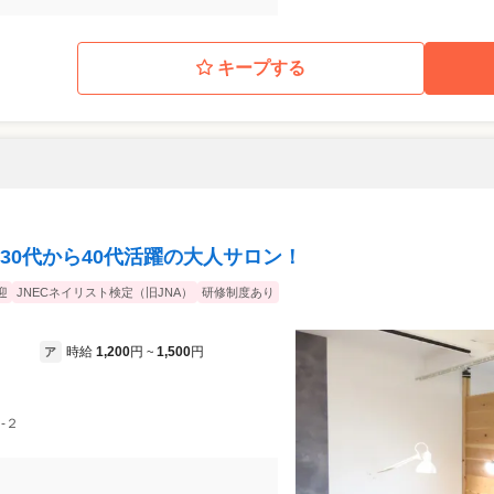
キープする
30代から40代活躍の大人サロン！
迎
JNECネイリスト検定（旧JNA）
研修制度あり
時給
1,200
円
1,500
円
ア
~
-２