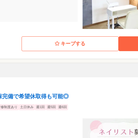
キープする
社保完備で希望休取得も可能◎
研修制度あり
土日休み
週1回
週5回
週6回