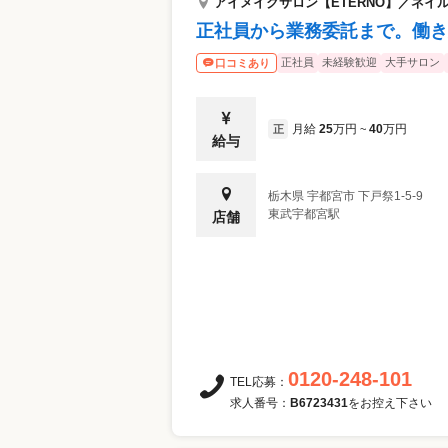
アイメイクサロン【ETERNO】／ネイルサ
正社員から業務委託まで。働き
正社員
未経験歓迎
大手サロン
口コミあり
月給
25
万円
40
万円
正
~
給与
栃木県
宇都宮市
下戸祭1-5-9
東武宇都宮駅
店舗
0120-248-101
TEL応募：
求人番号：
B6723431
をお控え下さい