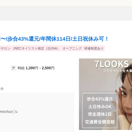
/歩合43%還元/年間休114日/土日祝休み可！
手サロン
JNECネイリスト検定（旧JNA）
オープニング
研修制度あり
時給
1,300
円
2,500
円
ア
~
2分
 mochaビル