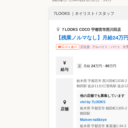
7LOOKS
｜
ネイリスト / スタッフ
７LOOKS COCO 宇都宮市西川田店
【残業ノルマなし】月給24万円〜
正社員
アルバイト・パート
大
口コミあり
月給
24
万円
80
万円
正
~
給与
栃木県
宇都宮市
⻄川田町1038-2
鶴田駅 徒歩11分/江曽島駅 徒歩1
他の店舗でも募集しています
vivi by 7LOOKS
栃木県
宇都宮市
鶴田町1305-2
店舗
鶴田駅
Maison nail&eye
栃木県
宇都宮市
東簗瀬1-34-2