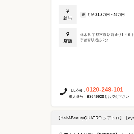
月給
21.8
万円
45
万円
正
~
給与
栃木県
宇都宮市
駅前通り1-4-6
宇都宮駅 徒歩2分
店舗
0120-248-101
TEL応募：
求人番号：
B3649928
をお控え下さい
【Hair&BeautyQUATRO クアトロ】【eye 