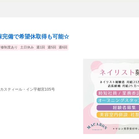
社保完備で希望休取得も可能☆
研修制度あり
土日休み
週1回
週5回
週6回
9 カスティール・イン宇都宮105号