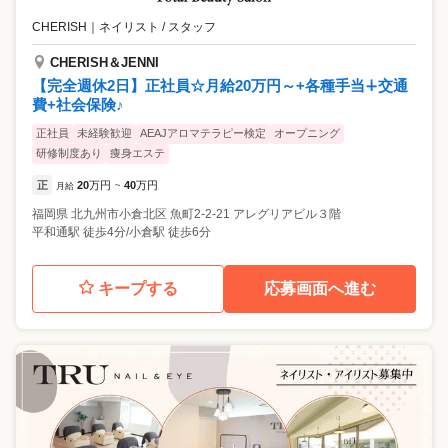
CHERISH
｜
ネイリスト / スタッフ
CHERISH＆JENNI
【完全週休2日】正社員☆月給20万円～+各種手当∔交通
費+社会保険♪
正社員
未経験歓迎
AEAJアロマテラピー検定
オープニング
研修制度あり
痩身エステ
正
20
万円
40
万円
月給
~
福岡県
北九州市小倉北区
魚町2-2-21 アレグリアビル３階
平和通駅 徒歩4分/小倉駅 徒歩6分
キープする
応募画面へ進む