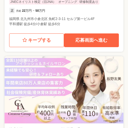
JNECネイリスト検定（旧JNA）
オープニング
研修制度あり
正
22
万円
50
万円
月給
~
福岡県
北九州市小倉北区
魚町2-3-11 セルブ第一ビル4F
平和通駅 徒歩4分/小倉駅 徒歩6分
キープする
応募画面へ進む