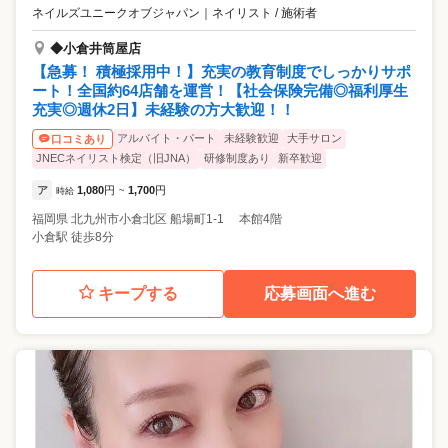
ネイルズユニークオブジャパン
｜
ネイリスト / 施術者
◆小倉井筒屋店
【急募！ 積極採用中！】充実の教育制度でしっかりサポ
ート！全国約64店舗を運営！【社会保険完備◎福利厚生
充実◎週休2日】未経験の方大歓迎！！
アルバイト・パート
未経験歓迎
大手サロン
口コミあり
JNECネイリスト検定（旧JNA）
研修制度あり
新卒歓迎
ア
1,080
円
1,700
円
時給
~
福岡県
北九州市小倉北区
船場町1-1 本館4階
小倉駅 徒歩8分
キープする
応募画面へ進む