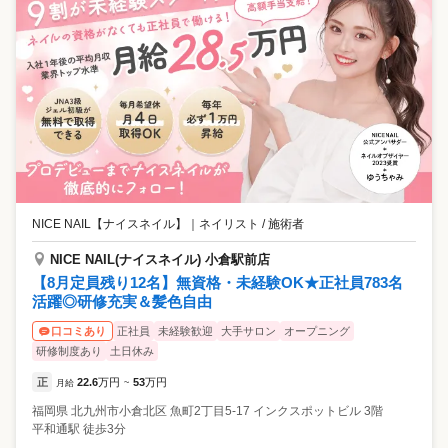
NICE NAIL【ナイスネイル】
｜
ネイリスト / 施術者
NICE NAIL(ナイスネイル) 小倉駅前店
【8月定員残り12名】無資格・未経験OK★正社員783名
活躍◎研修充実＆髪色自由
正社員
未経験歓迎
大手サロン
オープニング
口コミあり
研修制度あり
土日休み
正
22.6
万円
53
万円
月給
~
福岡県
北九州市小倉北区
魚町2丁目5-17 インクスポットビル 3階
平和通駅 徒歩3分