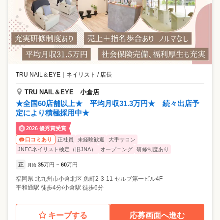
TRU NAIL＆EYE
｜
ネイリスト / 店長
TRU NAIL＆EYE 小倉店
★全国60店舗以上★ 平均月収31.3万円★ 続々出店予
定により積極採用中★
2026 優秀賞受賞
正社員
未経験歓迎
大手サロン
口コミあり
JNECネイリスト検定（旧JNA）
オープニング
研修制度あり
正
35
万円
60
万円
月給
~
福岡県
北九州市小倉北区
魚町2-3-11 セルブ第一ビル4F
平和通駅 徒歩4分/小倉駅 徒歩6分
キープする
応募画面へ進む