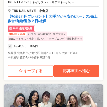
TRU NAIL＆EYE
｜
ネイリスト / エリアマネージャー
TRU NAIL＆EYE 小倉店
【祝金5万円プレゼント】大手だから安心/ボーナス/売上
歩合/有給/週休２日/社保
2026 優秀賞受賞
正社員
未経験歓迎
大手サロン
口コミあり
JNECネイリスト検定（旧JNA）
オープニング
研修制度あり
正
40
万円
70
万円
月給
~
福岡県
北九州市小倉北区
魚町2-3-11 セルブ第一ビル4F
平和通駅 徒歩4分/小倉駅 徒歩6分
キープする
応募画面へ進む