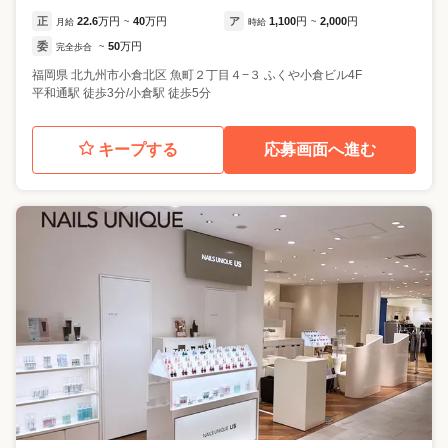
正
22.6
万円
40
万円
ア
1,100
円
2,000
円
月給
~
時給
~
委
50
万円
完全歩合
~
福岡県
北九州市小倉北区
魚町２丁目４−３ ふくや小倉ビル4F
平和通駅 徒歩3分/小倉駅 徒歩5分
キープする
応募画面へ進む