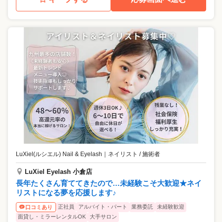
LuXiel(ルシエル) Nail & Eyelash
｜
ネイリスト / 施術者
LuXiel Eyelash 小倉店
長年たくさん育ててきたので…未経験こそ大歓迎★ネイ
リストになる夢を応援します♪
正社員
アルバイト・パート
業務委託
未経験歓迎
口コミあり
面貸し・ミラーレンタルOK
大手サロン