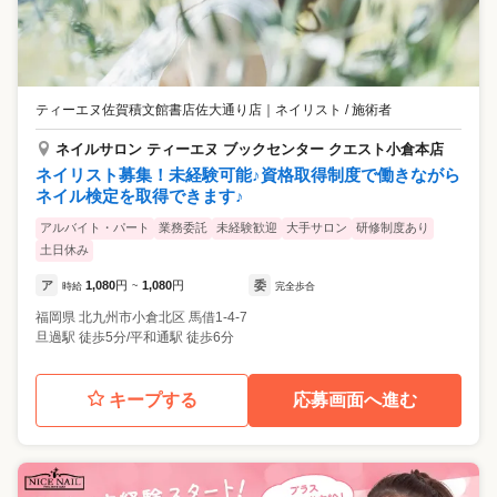
ティーエヌ佐賀積文館書店佐大通り店
｜
ネイリスト / 施術者
ネイルサロン ティーエヌ ブックセンター クエスト小倉本店
ネイリスト募集！未経験可能♪資格取得制度で働きながら
ネイル検定を取得できます♪
アルバイト・パート
業務委託
未経験歓迎
大手サロン
研修制度あり
土日休み
ア
1,080
円
1,080
円
委
時給
~
完全歩合
福岡県
北九州市小倉北区
馬借1-4-7
旦過駅 徒歩5分/平和通駅 徒歩6分
キープする
応募画面へ進む