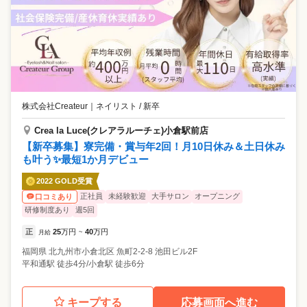
株式会社Createur
｜
ネイリスト / 新卒
Crea la Luce(クレアラルーチェ)小倉駅前店
【新卒募集】寮完備・賞与年2回！月10日休み＆土日休み
も叶う✨最短1か月デビュー
2022 GOLD受賞
正社員
未経験歓迎
大手サロン
オープニング
口コミあり
研修制度あり
週5回
正
25
万円
40
万円
月給
~
福岡県
北九州市小倉北区
魚町2-2-8 池田ビル2F
平和通駅 徒歩4分/小倉駅 徒歩6分
キープする
応募画面へ進む