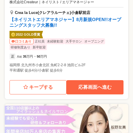
株式会社Createur
｜
ネイリスト / エリアマネージャー
Crea la Luce(クレアラルーチェ)小倉駅前店
【ネイリストエリアマネジャー】8月新規OPEN!!オープ
ニングスタッフ大募集!!
2022 GOLD受賞
正社員
未経験歓迎
大手サロン
オープニング
口コミあり
研修制度あり
新卒歓迎
正
35
万円
50
万円
月給
~
福岡県
北九州市小倉北区
魚町2-2-8 池田ビル2F
平和通駅 徒歩4分/小倉駅 徒歩6分
キープする
応募画面へ進む