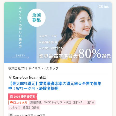
株式会社CS
｜
ネイリスト / スタッフ
Carrefour Noa 小倉店
【最大80%還元】業界最高水準の還元率☆全国で募集
中！Wワーク可・経験者採用
2025 優秀賞受賞
業務委託
JNECネイリスト検定（旧JNA）
週1回
口コミあり
スタッフ
週5回
週6回
委
25
万円
70
万円
完全歩合
~