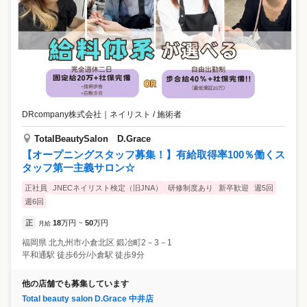
はありません。休日の研修や施術レクチャーなどもないため、プライベ
ートも大切にしながら働けます。 ⭐1カ月のお休みが選べる 「月8日休
み」「月9～10日休み」。どちらでも好きな勤務体系が選べます。もち
ろん途中で変更もOK！ライフスタイルに合わせた働き方を実現できま
す。 ⭐入社3年目の先輩が語る、オングレースの魅力 前職では昇給やキ
ャリアアップがなく、将来に漠然とした不安がありました。オングレー
スでは実力や頑張りに応じて昇給・昇格が当たり前で、私もアシスタン
トチーフに昇格できました！ お客様の層としては、年齢と共に手の甲の
シワ・シミなどが気になり、ケアをしたいと来店される方が多いです
DRcompany株式会社
｜
ネイリスト / 施術者
ね。ネイルサロンというより、手元を含めたケアが目的の方が多く、
「爪を育てたい」「仕事柄ネイルはできないが、せめてキレイに見せた
TotalBeautySalon D.Grace
い」という方もいらっしゃいます。 そういったお悩みを持つお客様に、
【オープニングスタッフ募集！】有給取得率100％働くス
「あなたに施術してもらった後、出先で手元を褒められたの」と嬉しそ
タッフ第一主義サロン☆
うに報告していただいた時は、本当に嬉しかったですね。百貨店内に展
開していることもあって、穏やかで優しいお客様が多いです。 産育休や
正社員
JNECネイリスト検定（旧JNA）
研修制度あり
新卒歓迎
週5回
キャリアチェンジなどの制度も豊富なため、今後結婚や子育てなどを経
週6回
て、ライフステージが変わってもこの仕事を続けたいです！
正
18
万円
50
万円
月給
~
福岡県
北九州市小倉北区
鍛冶町2－3－1
平和通駅 徒歩6分/小倉駅 徒歩9分
他の店舗でも募集しています
Total beauty salon D.Grace 中井店