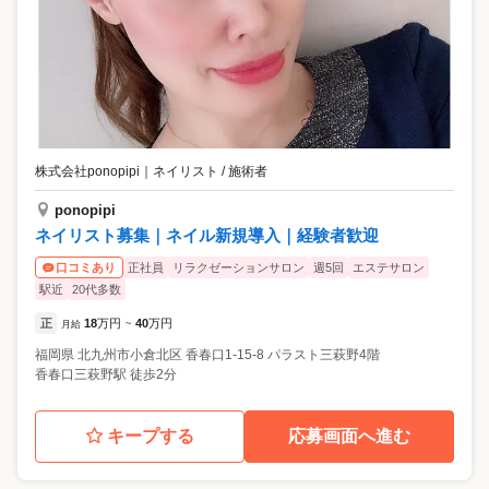
株式会社ponopipi
｜
ネイリスト / 施術者
ponopipi
ネイリスト募集｜ネイル新規導入｜経験者歓迎
正社員
リラクゼーションサロン
週5回
エステサロン
口コミあり
駅近
20代多数
正
18
万円
40
万円
月給
~
福岡県
北九州市小倉北区
香春口1-15-8 パラスト三萩野4階
香春口三萩野駅 徒歩2分
キープする
応募画面へ進む