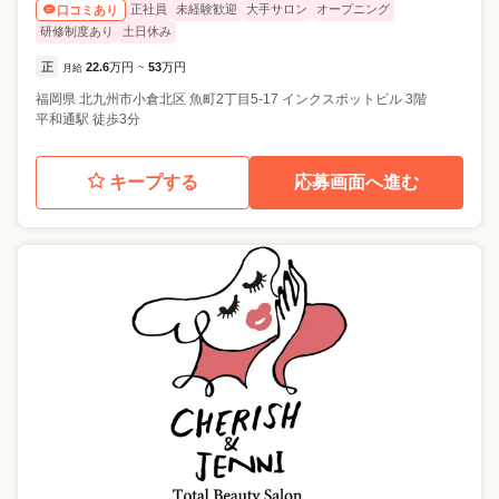
正社員
未経験歓迎
大手サロン
オープニング
口コミあり
研修制度あり
土日休み
正
22.6
万円
53
万円
月給
~
福岡県
北九州市小倉北区
魚町2丁目5-17 インクスポットビル 3階
平和通駅 徒歩3分
キープする
応募画面へ進む