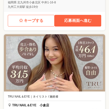
福岡県
北九州市小倉北区
中井1-16-8
九州工大前駅 徒歩19分
キープする
応募画面へ進む
TRU NAIL＆EYE
｜
ネイリスト / 施術者
TRU NAIL＆EYE 小倉店