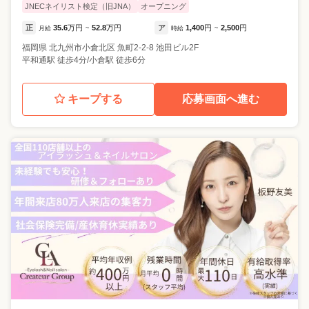
JNECネイリスト検定（旧JNA）
オープニング
正
35.6
万円
52.8
万円
ア
1,400
円
2,500
円
月給
~
時給
~
福岡県
北九州市小倉北区
魚町2-2-8 池田ビル2F
平和通駅 徒歩4分/小倉駅 徒歩6分
キープする
応募画面へ進む