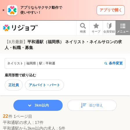
アプリならサクサク動作で
アプリで開く
使いやすい！
リジョブ
検索
キープ
会員登録
メニュー
【8月最新】
平和通駅（福岡県） ネイリスト・ネイルサロンの求
人・転職・募集
条件変更
ネイリスト｜福岡県｜駅：平和通
雇用形態
で絞り込む
正社員
アルバイト・パート
3km以内
並び替え
22
件 1ページ目
平和通駅の求人 : 17件
平和通駅から3km以内の求人 : 5件