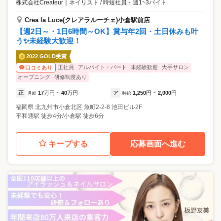
株式会社Createur
｜
ネイリスト / 時短社員・週1~3バイト
Crea la Luce(クレアラルーチェ)小倉駅前店
【週2日～・1日6時間～OK】賞与年2回・土日休みも叶
う✨未経験大歓迎！
2022 GOLD受賞
正社員
アルバイト・パート
未経験歓迎
大手サロン
口コミあり
オープニング
研修制度あり
正
17
万円
40
万円
ア
1,250
円
2,000
円
月給
~
時給
~
福岡県
北九州市小倉北区
魚町2-2-8 池田ビル2F
平和通駅 徒歩4分/小倉駅 徒歩6分
キープする
応募画面へ進む