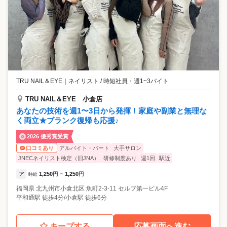
TRU NAIL＆EYE
｜
ネイリスト / 時短社員・週1~3バイト
TRU NAIL＆EYE 小倉店
あなたの技術を週1〜3日から発揮！家庭や副業と無理な
く両立★ブランク復帰も応援♪
2026 優秀賞受賞
アルバイト・パート
大手サロン
口コミあり
JNECネイリスト検定（旧JNA）
研修制度あり
週1回
駅近
ア
1,250
円
1,250
円
時給
~
福岡県
北九州市小倉北区
魚町2-3-11 セルブ第一ビル4F
平和通駅 徒歩4分/小倉駅 徒歩6分
キープする
応募画面へ進む