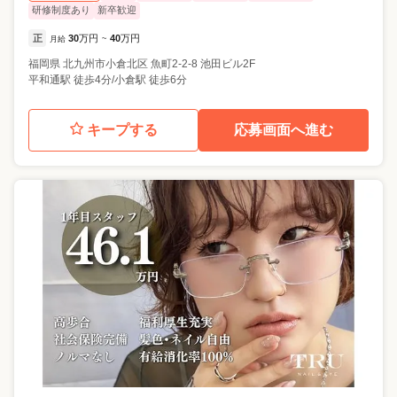
研修制度あり
新卒歓迎
正
30
万円
40
万円
月給
~
福岡県
北九州市小倉北区
魚町2-2-8 池田ビル2F
平和通駅 徒歩4分/小倉駅 徒歩6分
キープする
応募画面へ進む