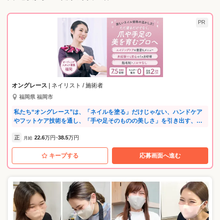
PR
オングレース
| ネイリスト / 施術者
福岡県 福岡市
私たち“オングレース”は、「ネイルを塗る」だけじゃない、ハンドケア
やフットケア技術を通し、「手や足そのものの美しさ」を引き出す、他
にはない特別なサロンです。 ⭐「ピアス」グループの安定性 当社は、
正
22.6
万円
38.5
万円
「デジャヴュ」「オペラ」「ハトムギ化粧水」など、ヒット商品を手掛
月給
~
ける大手化粧品メーカーピアスグループの一員です。人気ブランドを手
キープする
応募画面へ進む
掛ける安定企業だからこそ、充実した福利厚生をご用意しています。 ⭐
経験が浅くても、ブランクがあってもOK ネイリストの資格をお持ちで
あれば、実務経験やブランクは問いません。入社後は約3カ月間の研修を
通し、知識もスキルもしっかり身につけられます。 ⭐洗練された接客ス
キルが身につく 私たちのお店は、全て百貨店に展開しています。だから
こそ、施術のスキルだけでなく、高級感を感じられる接客の技術もしっ
かりレクチャーします。 ⭐オン・オフのメリハリよく活躍！ 施術は完全
予約制のため、残業は１カ月に45分程度。長時間の残業が発生すること