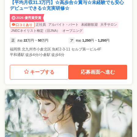
【平均月収31.3万円】☆高歩合☆賞与☆未経験でも安心
デビューできる☆充実研修☆
2026 優秀賞受賞
正社員
アルバイト・パート
未経験歓迎
大手サロン
口コミあり
JNECネイリスト検定（旧JNA）
オープニング
正
22
万円
50
万円
ア
1,250
円
1,250
円
月給
~
時給
~
福岡県
北九州市小倉北区
魚町2-3-11 セルブ第一ビル4F
平和通駅 徒歩4分/小倉駅 徒歩6分
キープする
応募画面へ進む