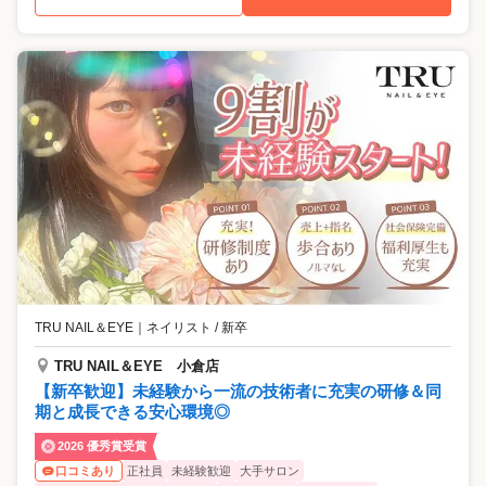
TRU NAIL＆EYE
｜
ネイリスト / 新卒
TRU NAIL＆EYE 小倉店
【新卒歓迎】未経験から一流の技術者に充実の研修＆同
期と成長できる安心環境◎
2026 優秀賞受賞
正社員
未経験歓迎
大手サロン
口コミあり