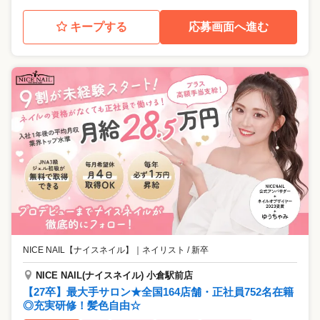
キープする
応募画面へ進む
NICE NAIL【ナイスネイル】
｜
ネイリスト / 新卒
NICE NAIL(ナイスネイル) 小倉駅前店
【27卒】最大手サロン★全国164店舗・正社員752名在籍
◎充実研修！髪色自由☆