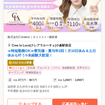
株式会社Createur
｜
ネイリスト / 施術者
Crea la Luce(クレアラルーチェ)小倉駅前店
≪時短勤務OK≫寮完備・賞与年2回！月10日休み＆土日
休みも叶う✨未経験大歓迎！
2022 GOLD受賞
正社員
アルバイト・パート
未経験歓迎
大手サロン
口コミあり
オープニング
研修制度あり
正
27
万円
40
万円
ア
1,250
円
2,000
円
月給
~
時給
~
福岡県
北九州市小倉北区
魚町2-2-8 池田ビル2F
平和通駅 徒歩4分/小倉駅 徒歩6分
キープする
応募画面へ進む