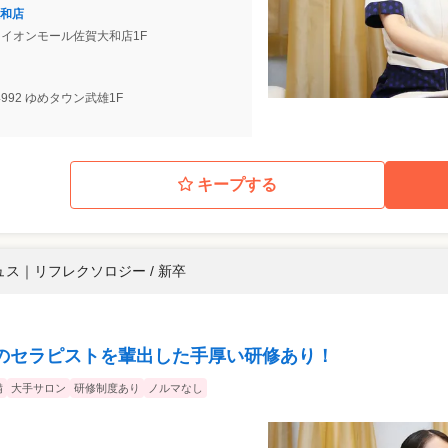
和店
5 イオンモール佐賀大和店1F
992 ゆめタウン武雄1F
キープする
ュス
｜
リフレクソロジー / 新卒
のセラピストを輩出した手厚い研修あり！
備
大手サロン
研修制度あり
ノルマなし