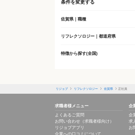
条件を変更する
施設形態
佐賀県｜職種
客層
リフレクソロジー｜都道府県
出勤日数
特徴から探す(全国)
休日
勤務体制
リジョブ
リフレクソロジー
佐賀県
正社員
特徴
求職者様メニュー
企
よくあるご質問
企
福利厚生
お問い合わせ（求職者様向け）
求
リジョブアプリ
お
企業への口コミについて