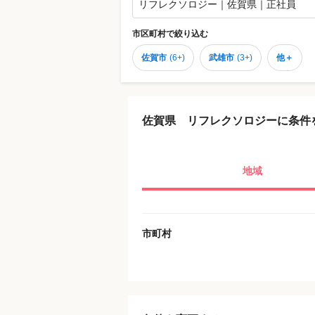
リフレクソロジー｜佐賀県｜正社員
市区町村
で絞り込む
佐賀市
(
6+
)
武雄市
(
3+
)
他＋
佐賀県 リフレクソロジーに条件
地域
市町村
役職・採用対象
JR九州
雇用形態
甘木鉄道