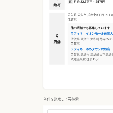
月給
22.3
万円
25
万円
正
~
給与
佐賀県
佐賀市
兵庫北5丁目14-1
佐賀駅
他の店舗でも募集しています
ラフィネ イオンモール佐賀大
佐賀県
佐賀市
大和町尼寺353
店舗
佐賀駅
ラフィネ ゆめタウン武雄店
佐賀県
武雄市
武雄町大字武雄4
武雄温泉駅 徒歩15分
条件を指定して再検索