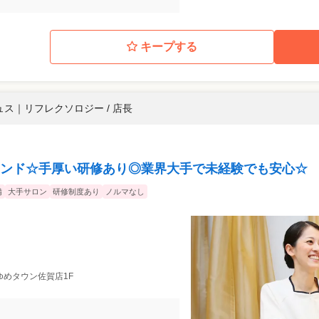
キープする
ュス
｜
リフレクソロジー / 店長
ンド☆手厚い研修あり◎業界大手で未経験でも安心☆
備
大手サロン
研修制度あり
ノルマなし
 ゆめタウン佐賀店1F