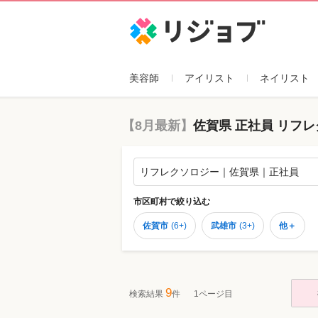
リジョブ
美容師
アイリスト
ネイリスト
【8月最新】
佐賀県 正社員 リフ
リフレクソロジー｜佐賀県｜正社員
市区町村
で絞り込む
佐賀市
(
6+
)
武雄市
(
3+
)
他＋
9
検索結果
件
1ページ目