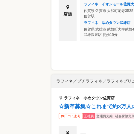
ラフィネ イオンモール佐賀大
佐賀県
佐賀市
大和町尼寺353
店舗
佐賀駅
ラフィネ ゆめタウン武雄店
佐賀県
武雄市
武雄町大字武雄4
武雄温泉駅 徒歩15分
ラフィネ／プチラフィネ／ラフィネプリ
ラフィネ ゆめタウン佐賀店
☆新卒募集☆これまで約3万人
正社員
交通費支給
社会保険完
口コミあり