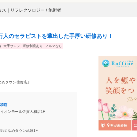
ュス
｜
リフレクソロジー / 施術者
万人のセラピストを輩出した手厚い研修あり！
備
大手サロン
研修制度あり
ノルマなし
 ゆめタウン佐賀店1F
和店
5 イオンモール佐賀大和店1F
992 ゆめタウン武雄1F