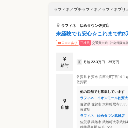
ラフィネ／プチラフィネ／ラフィネプリ
ラフィネ ゆめタウン佐賀店
未経験でも安心☆これまで約3
正社員
交通費支給
社会保険完
口コミあり
月給
22.3
万円
25
万円
正
~
給与
佐賀県
佐賀市
兵庫北5丁目14-1
佐賀駅
他の店舗でも募集しています
ラフィネ イオンモール佐賀大
佐賀県
佐賀市
大和町尼寺353
店舗
佐賀駅
ラフィネ ゆめタウン武雄店
佐賀県
武雄市
武雄町大字武雄4
武雄温泉駅 徒歩15分