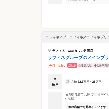
ラフィネ／プチラフィネ／ラフィネプリ
ラフィネ ゆめタウン佐賀店
ラフィネグループのメインブラ
正社員
交通費支給
社会保険完
口コミあり
月給
22.3
万円
25
万円
正
~
給与
佐賀県
佐賀市
兵庫北5丁目14-1
佐賀駅
他の店舗でも募集しています