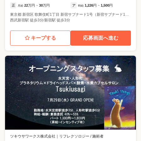
正
22
万円
30
万円
ア
1,226
円
1,500
円
月給
~
時給
~
東京都
新宿区
歌舞伎町1丁目 新宿サブナード1号（新宿サブナード1丁目）
西武新宿駅 徒歩3分/新宿駅 徒歩3分
キープする
応募画面へ進む
ツキウサワークス株式会社
｜
リフレクソロジー / 施術者