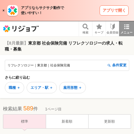
アプリならサクサク動作で
アプリで開く
使いやすい！
リジョブ
検索
キープ
会員登録
メニュー
【8月最新】
東京都 社会保険完備 リフレクソロジーの求人・転
職・募集
条件変更
リフレクソロジー｜東京都｜社会保険完備
さらに絞り込む
職種 ＋
エリア・駅 ＋
雇用形態 ＋
589
検索結果
件
1ページ目
標準
新着順
更新順