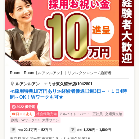
Ruam Ruam【ルアンルアン】
｜
リフレクソロジー / 施術者
ルアンルアン エミオ東久留米店/1042801
≪採用特典10万円あり≫経験者優遇◎週3日～・１日4時
間～OK！Wワークも可★
2022 優秀賞
社会保険完備
アルバイト・パート
正社員
交通費支給
口コミあり
副業・WワークOK
大手サロン
正
22.1
万円
52
万円
ア
1,226
円
1,500
円
月給
~
時給
~
東京都
東久留米市
東本町1-8 エミオ東久留米2F