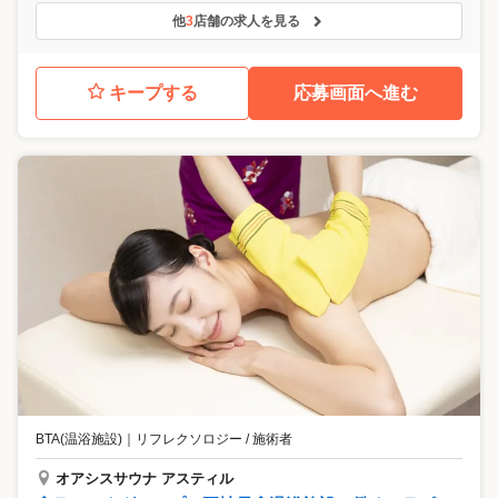
他
3
店舗の求人を見る
キープする
応募画面へ進む
BTA(温浴施設)
｜
リフレクソロジー / 施術者
オアシスサウナ アスティル