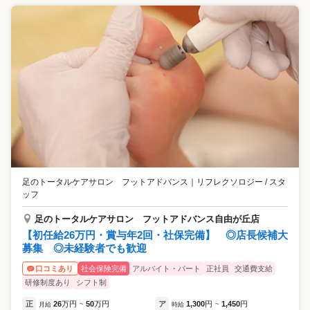
足のトータルケアサロン フットアドバンス
｜
リフレクソロジー / スタ
ッフ
足のトータルケアサロン フットアドバンス自由が丘店
【初任給26万円・賞与年2回・社保完備】 ◎店長候補大
募集 ◎未経験者でも歓迎
社会保険完備
アルバイト・パート
正社員
交通費支給
口コミあり
研修制度あり
シフト制
正
26
万円
50
万円
ア
1,300
円
1,450
円
月給
~
時給
~