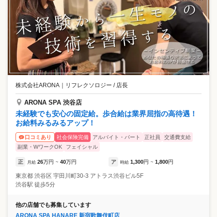
株式会社ARONA
｜
リフレクソロジー / 店長
ARONA SPA 渋谷店
未経験でも安心の固定給。歩合給は業界屈指の高待遇！
お給料みるみるアップ！
社会保険完備
アルバイト・パート
正社員
交通費支給
口コミあり
副業・WワークOK
フェイシャル
正
26
万円
40
万円
ア
1,300
円
1,800
円
月給
~
時給
~
東京都
渋谷区
宇田川町30-3 アトラス渋谷ビル5F
渋谷駅 徒歩5分
他の店舗でも募集しています
ARONA SPA HANARE 新宿歌舞伎町店