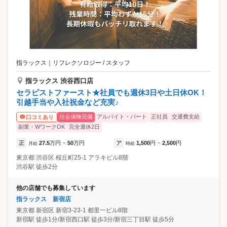
指ラックス
｜
リフレクソロジー / スタッフ
指ラックス 渋谷西口店
セラピストファースト★社員でも週休3日や土日休OK！
引越手当や入社祝金など充実♪
社会保険完備
アルバイト・パート
正社員
交通費支給
口コミあり
副業・WワークOK
完全週休2日
正
27.5
万円
50
万円
ア
1,500
円
2,500
円
月給
~
時給
~
東京都
渋谷区
桜丘町25-1 アラキビル8階
渋谷駅 徒歩2分
他の店舗でも募集しています
指ラックス 新宿店
東京都
新宿区
新宿3-23-1 都里一ビル8階
新宿駅 徒歩1分/新宿西口駅 徒歩3分/新宿三丁目駅 徒歩5分