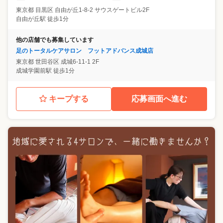
東京都
目黒区
自由が丘1-8-2 サウスゲートビル2F
自由が丘駅 徒歩1分
他の店舗でも募集しています
足のトータルケアサロン フットアドバンス成城店
東京都
世田谷区
成城6-11-1 2F
成城学園前駅 徒歩1分
キープする
応募画面へ進む