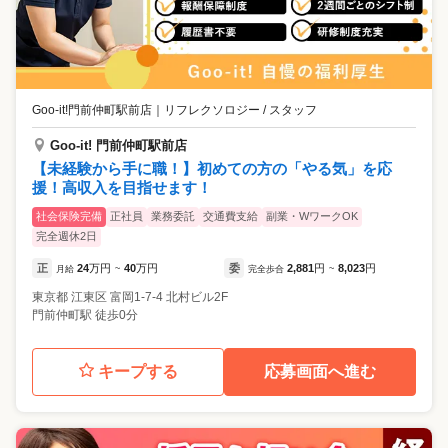
Goo-it!門前仲町駅前店
｜
リフレクソロジー / スタッフ
Goo-it! 門前仲町駅前店
【未経験から手に職！】初めての方の「やる気」を応
援！高収入を目指せます！
社会保険完備
正社員
業務委託
交通費支給
副業・WワークOK
完全週休2日
正
24
万円
40
万円
委
2,881
円
8,023
円
月給
~
完全歩合
~
東京都
江東区
富岡1-7-4 北村ビル2F
門前仲町駅 徒歩0分
キープする
応募画面へ進む