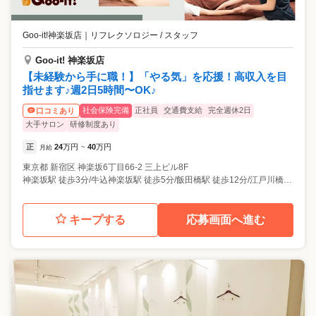
Goo-it!神楽坂店
｜
リフレクソロジー / スタッフ
Goo-it! 神楽坂店
【未経験から手に職！】「やる気」を応援！高収入を目
指せます♪週2日5時間〜OK♪
社会保険完備
正社員
交通費支給
完全週休2日
口コミあり
大手サロン
研修制度あり
正
24
万円
40
万円
月給
~
東京都
新宿区
神楽坂6丁目66-2 三上ビル8F
神楽坂駅 徒歩3分/牛込神楽坂駅 徒歩5分/飯田橋駅 徒歩12分/江戸川橋駅 徒歩13分/早稲田駅 徒歩19分
キープする
応募画面へ進む