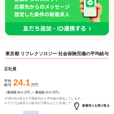
東京都 リフレクソロジー 社会保険完備の平均給与
正社員
24.1
平均
給与
万円
（
最高額 88.0 万円
／
最低額 20.8 万円
）
※589 件の求人の下限給与から平均値を算出しています。
※グラフは各求人の給与の下限をもとに作成しています。
新着求人を受け取る