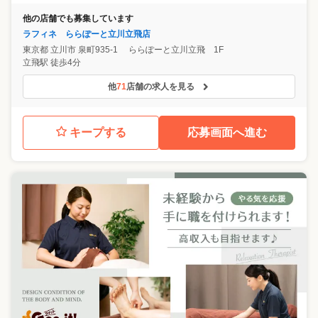
他の店舗でも募集しています
ラフィネ ららぽーと立川立飛店
東京都
立川市
泉町935-1 ららぽーと立川立飛 1F
立飛駅 徒歩4分
他
71
店舗の求人を見る
キープする
応募画面へ進む