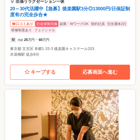
出張リラクゼーション一休
20～30代活躍中【急募】後楽園駅3分◎13000円/日保証制
度有の完全歩合★
社会保険完備
副業・WワークOK
契約社員
完全週休2日
口コミあり
研修制度あり
フェイシャル
契
25
万円
60
万円
月給
~
東京都
文京区
本郷1-33-3 後楽園キャステール203
水道橋駅 徒歩8分
キープする
応募画面へ進む