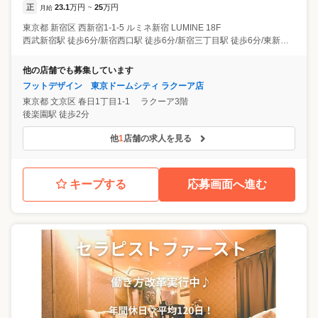
正
23.1
万円
25
万円
月給
~
東京都
新宿区
西新宿1-1-5 ルミネ新宿 LUMINE 18F
西武新宿駅 徒歩6分/新宿西口駅 徒歩6分/新宿三丁目駅 徒歩6分/東新宿駅 徒歩11分/新線新宿駅 徒歩11分
他の店舗でも募集しています
フットデザイン 東京ドームシティ ラクーア店
東京都
文京区
春日1丁目1-1 ラクーア3階
後楽園駅 徒歩2分
他
1
店舗の求人を見る
キープする
応募画面へ進む