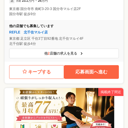
正
23.1
万円
25
万円
月給
~
東京都
国分寺市
南町3-20-3 国分寺マルイ店2F
国分寺駅 徒歩9分
他の店舗でも募集しています
REFLE 北千住マルイ店
東京都
足立区
千住3丁目92番地 北千住マルイ4F
北千住駅 徒歩4分
他
2
店舗の求人を見る
キープする
応募画面へ進む
掲載終了間近