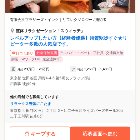
有限会社ブラザーズ・インク
｜
リフレクソロジー / 施術者
整体リラクゼーション「スウィッチ」
レベルアップしたい方【経験者優遇】用賀駅徒すぐ★リ
ピーター多数の人気店です。
社会保険完備
アルバイト・パート
正社員
交通費支給
口コミあり
副業・WワークOK
完全週休2日
正
23
万円
28
万円
ア
1,250
円
1,400
円
月給
~
時給
~
東京都
世田谷区
用賀4-4-6 第5明友フラッツ2階
用賀駅 徒歩1分
他の店舗でも募集しています
リラックス整体にこたま
東京都
世田谷区
玉川２丁目２−１ 二子玉川ライズバーズモール205
二子玉川駅 徒歩6分
キープする
応募画面へ進む