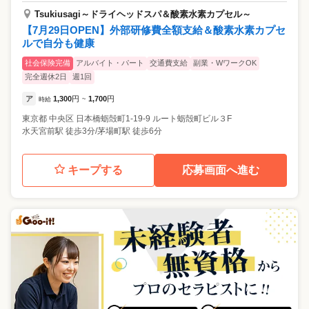
Tsukiusagi～ドライヘッドスパ＆酸素水素カプセル～
【7月29日OPEN】外部研修費全額支給＆酸素水素カプセ
ルで自分も健康
社会保険完備
アルバイト・パート
交通費支給
副業・WワークOK
完全週休2日
週1回
ア
1,300
円
1,700
円
時給
~
東京都
中央区
日本橋蛎殻町1-19-9 ルート蛎殻町ビル３F
水天宮前駅 徒歩3分/茅場町駅 徒歩6分
キープする
応募画面へ進む