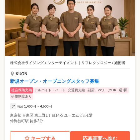
株式会社ライジングエンターテイメント
｜
リフレクソロジー / 施術者
KUON
新規オープン・オープニングスタッフ募集
社会保険完備
アルバイト・パート
交通費支給
副業・WワークOK
週1回
研修制度あり
ア
1,400
円
4,500
円
時給
~
東京都
台東区
東上野1丁目14-5 ユーエムビル1階
仲御徒町駅 徒歩2分
キープする
応募画面へ進む