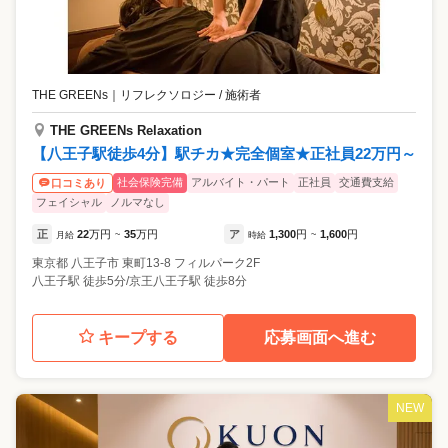
THE GREENs
｜
リフレクソロジー / 施術者
THE GREENs Relaxation
【八王子駅徒歩4分】駅チカ★完全個室★正社員22万円～
社会保険完備
アルバイト・パート
正社員
交通費支給
口コミあり
フェイシャル
ノルマなし
正
22
万円
35
万円
ア
1,300
円
1,600
円
月給
~
時給
~
東京都
八王子市
東町13-8 フィルパーク2F
八王子駅 徒歩5分/京王八王子駅 徒歩8分
キープする
応募画面へ進む
NEW