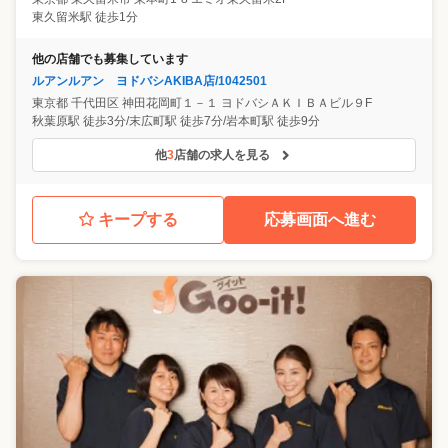
東久留米駅 徒歩1分
他の店舗でも募集しています
ルアンルアン ヨドバシAKIBA店/1042501
東京都
千代田区
神田花岡町１－１ ヨドバシＡＫＩＢＡビル９F
秋葉原駅 徒歩3分/末広町駅 徒歩7分/岩本町駅 徒歩9分
他
3
店舗の求人を見る
キープする
応募画面へ進む