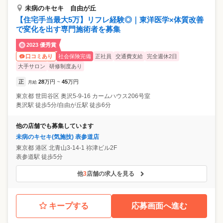
未病のキセキ 自由が丘
【住宅手当最大5万】リフレ経験◎｜東洋医学×体質改善
で変化を出す専門施術者を募集
2023 優秀賞
社会保険完備
正社員
交通費支給
完全週休2日
口コミあり
大手サロン
研修制度あり
正
28
万円
45
万円
月給
~
東京都
世田谷区
奥沢5-9-16 カームハウス206号室
奥沢駅 徒歩5分/自由が丘駅 徒歩6分
他の店舗でも募集しています
未病のキセキ(気施技) 表参道店
東京都
港区
北青山3-14-1 祢津ビル2F
表参道駅 徒歩5分
他
3
店舗の求人を見る
キープする
応募画面へ進む