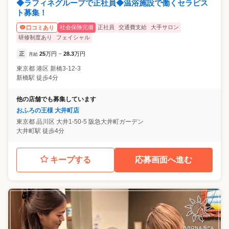
◆ラフィネグループで正社員◆温浴施設で働くセラピス
ト募集！
社会保険完備
正社員
交通費支給
大手サロン
口コミあり
研修制度あり
フェイシャル
正
25
万円
28.3
万円
月給
~
東京都
港区
新橋3-12-3
新橋駅 徒歩4分
他の店舗でも募集しています
おふろの王様 大井町店
東京都
品川区
大井1-50-5 阪急大井町ガーデン
大井町駅 徒歩4分
キープする
応募画面へ進む