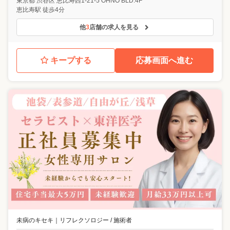
東京都
渋谷区
恵比寿西1-21-5 OHNO BLD.4F
恵比寿駅 徒歩4分
他
3
店舗の求人を見る
キープする
応募画面へ進む
未病のキセキ
｜
リフレクソロジー / 施術者