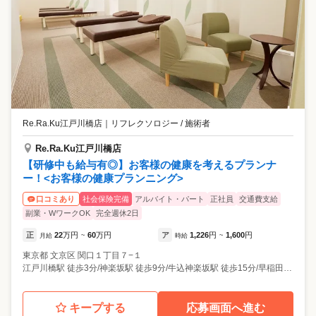
Re.Ra.Ku江戸川橋店
｜
リフレクソロジー / 施術者
Re.Ra.Ku江戸川橋店
【研修中も給与有◎】お客様の健康を考えるプランナ
ー！<お客様の健康プランニング>
社会保険完備
アルバイト・パート
正社員
交通費支給
口コミあり
副業・WワークOK
完全週休2日
正
22
万円
60
万円
ア
1,226
円
1,600
円
月給
~
時給
~
東京都
文京区
関口１丁目７−１
江戸川橋駅 徒歩3分/神楽坂駅 徒歩9分/牛込神楽坂駅 徒歩15分/早稲田駅 徒歩15分/護国寺駅 徒歩16分
キープする
応募画面へ進む