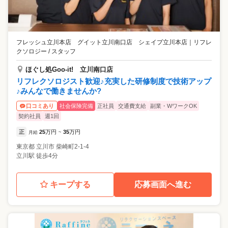
フレッシュ立川本店 グイット立川南口店 シェイプ立川本店
｜
リフレ
クソロジー / スタッフ
ほぐし処Goo-it! 立川南口店
リフレクソロジスト歓迎♪充実した研修制度で技術アップ
♪みんなで働きませんか?
社会保険完備
正社員
交通費支給
副業・WワークOK
口コミあり
契約社員
週1回
正
25
万円
35
万円
月給
~
東京都
立川市
柴崎町2-1-4
立川駅 徒歩4分
キープする
応募画面へ進む