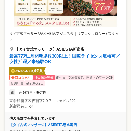
タイ古式マッサージASIESTA/アジエスタ
｜
リフレクソロジー / スタッ
フ
【タイ古式マッサージ】ASIESTA新宿店
最高77万□月間新規数300以上！国際ライセンス取得可／
女性活躍／未経験OK
2026 GOLD賞受賞
社会保険完備
正社員
交通費支給
副業・WワークOK
口コミあり
契約社員
完全週休2日
正
30
万円
50
万円
月給
~
東京都
新宿区
西新宿7-9-7 ニッカビル303
新宿駅 徒歩6分
他の店舗でも募集しています
【タイ古式マッサージ】ASIESTA恵比寿店