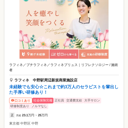
ラフィネ／プチラフィネ／ラフィネプリュス
｜
リフレクソロジー / 施術
者
ラフィネ 中野駅周辺新規商業施設店
未経験でも安心☆これまで約3万人のセラピストを輩出し
た手厚い研修あり！
社会保険完備
正社員
交通費支給
大手サロン
口コミあり
研修制度あり
ノルマなし
正
23.1
万円
25
万円
月給
~
東京都
中野区
中野