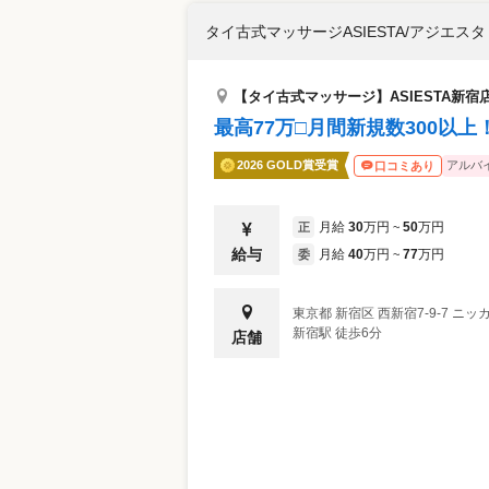
タイ古式マッサージASIESTA/アジエスタ
【タイ古式マッサージ】ASIESTA新宿
最高77万□月間新規数300以
2026 GOLD賞受賞
アルバ
口コミあり
月給
30
万円
50
万円
正
~
給与
月給
40
万円
77
万円
委
~
東京都
新宿区
西新宿7-9-7 ニッ
新宿駅 徒歩6分
店舗