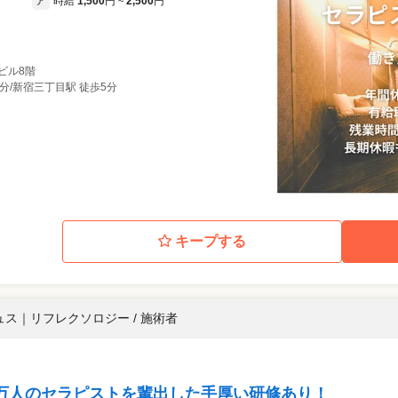
時給
1,500
円
2,500
円
ア
~
一ビル8階
3分/新宿三丁目駅 徒歩5分
キープする
ュス
｜
リフレクソロジー / 施術者
万人のセラピストを輩出した手厚い研修あり！