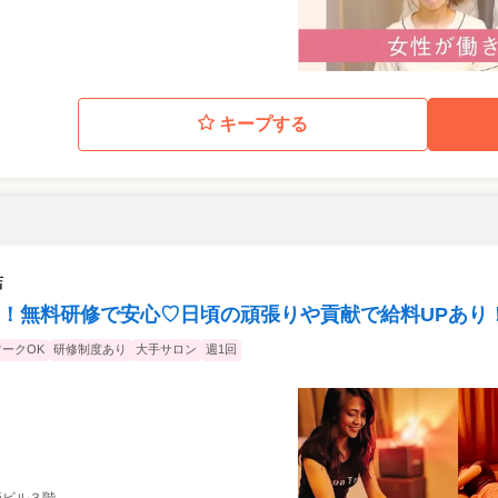
キープする
店
！無料研修で安心♡日頃の頑張りや貢献で給料UPあり
ークOK
研修制度あり
大手サロン
週1回
士野ビル３階