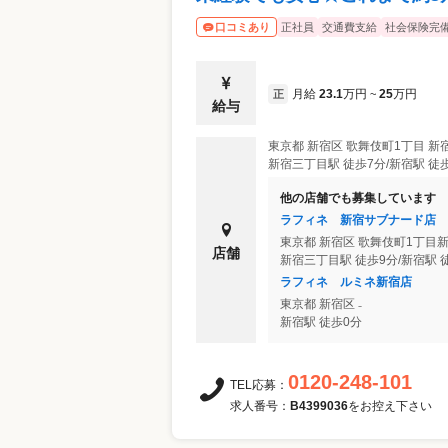
正社員
交通費支給
社会保険完
口コミあり
月給
23.1
万円
25
万円
正
~
給与
東京都
新宿区
歌舞伎町1丁目 新
新宿三丁目駅 徒歩7分/新宿駅 徒
他の店舗でも募集しています
ラフィネ 新宿サブナード店
東京都
新宿区
歌舞伎町1丁目新
店舗
新宿三丁目駅 徒歩9分/新宿駅 
ラフィネ ルミネ新宿店
東京都
新宿区
₋
新宿駅 徒歩0分
0120-248-101
TEL応募：
求人番号：
B4399036
をお控え下さい