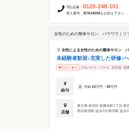
0120-248-101
TEL応募：
求人番号：
B7634058
をお控え下さい
女性のための整体サロン パウワウ
｜
リ
女性による女性のための整体サロン パ
未経験者歓迎♪充実した研修♪
アルバイト・パート
正社員
交
口コミあり
月給
22
万円
30
万円
正
~
給与
東京都
新宿区
歌舞伎町1丁目 新
西武新宿駅 徒歩3分/新宿駅 徒歩
店舗