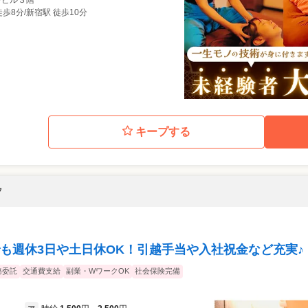
歩8分/新宿駅 徒歩10分
キープする
フ
も週休3日や土日休OK！引越手当や入社祝金など充実♪
務委託
交通費支給
副業・WワークOK
社会保険完備