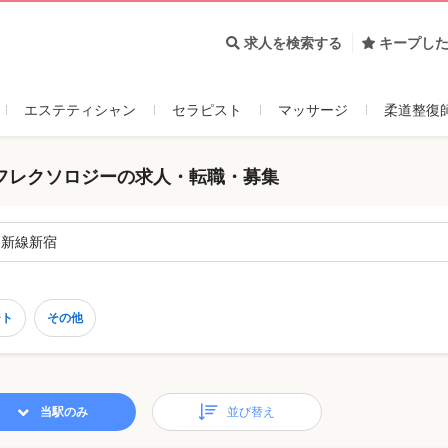
求人を検索する
キープし
エステティシャン
セラピスト
マッサージ
柔道整復
フレクソロジーの求人・転職・募集
、新線新宿
ート
その他
当駅のみ
並び替え