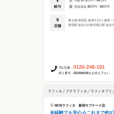
月給
27.5
万円
50
万円
正
~
給与
完全歩合
35
万円
50
万円
委
~
東京都
新宿区
新宿3-23-1 都里
新宿駅 徒歩1分/新宿西口駅 徒歩
店舗
0120-248-101
TEL応募：
求人番号：
B2456028
をお控え下さい
ラフィネ／プチラフィネ／ラフィネプリ
NEWラフィネ 新宿サブナード店
未経験でも安心☆これまで約3