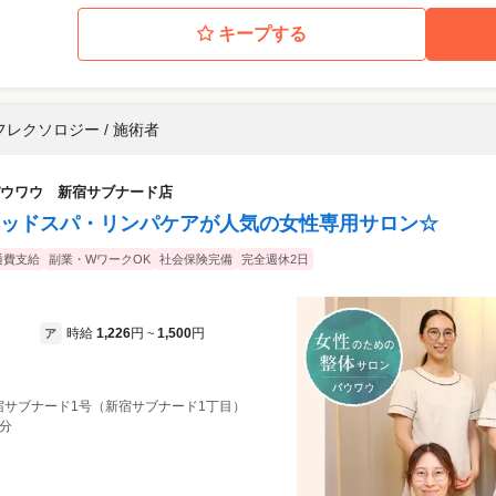
キープする
フレクソロジー / 施術者
ウワウ 新宿サブナード店
ヘッドスパ・リンパケアが人気の女性専用サロン☆
通費支給
副業・WワークOK
社会保険完備
完全週休2日
時給
1,226
円
1,500
円
ア
~
宿サブナード1号（新宿サブナード1丁目）
3分