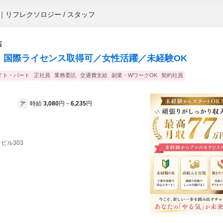
｜
リフレクソロジー / スタッフ
店
上！国際ライセンス取得可／女性活躍／未経験OK
イト・パート
正社員
業務委託
交通費支給
副業・WワークOK
契約社員
時給
3,080
円
6,235
円
ア
~
カビル303