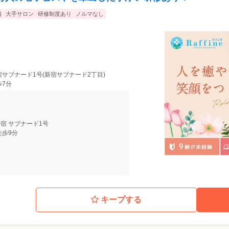
備
大手サロン
研修制度あり
ノルマなし
宿サブナード1号(新宿サブナード2丁目)
歩7分
宿 サブナード1号
徒歩9分
キープする