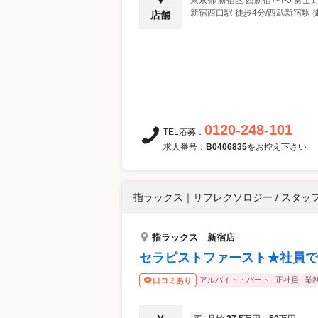
新宿西口駅 徒歩4分/西武新宿駅 徒
店舗
0120-248-101
TEL応募：
求人番号：
B0406835
をお控え下さい
指ラックス
｜
リフレクソロジー / スタッ
指ラックス 新宿店
セラピストファースト★社員で
アルバイト・パート
正社員
業
口コミあり