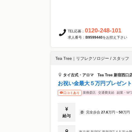
0120-248-101
TEL応募：
求人番号：
B9599440
をお控え下さい
Tea Tree
｜
リフレクソロジー / スタッフ
タイ古式・アロマ Tea Tree 新宿西口
お祝い金最大５万円プレゼント
業務委託
交通費支給
副業・Wワ
口コミあり
完全歩合
27.6
万円
50
万円
委
~
給与
東京都
新宿区
西新宿7-4-5 富