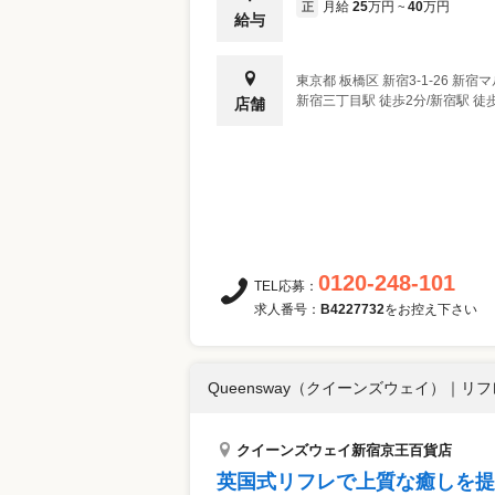
月給
25
万円
40
万円
正
~
給与
東京都
板橋区
新宿3-1-26 新宿
新宿三丁目駅 徒歩2分/新宿駅 徒
店舗
0120-248-101
TEL応募：
求人番号：
B4227732
をお控え下さい
Queensway（クイーンズウェイ）
｜
リフ
クイーンズウェイ新宿京王百貨店
英国式リフレで上質な癒しを提