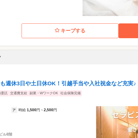
キープする
フ
も週休3日や土日休OK！引越手当や入社祝金など充実♪
務委託
交通費支給
副業・WワークOK
社会保険完備
時給
1,500
円
2,500
円
ア
~
一ビル8階