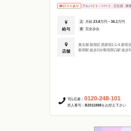
アルバイト・パート
正社員
業
口コミあり
月給
23.8
万円
36.1
万円
正
~
給与
完全歩合
委
東京都
新宿区
西新宿1-1-4 新
店舗
0120-248-101
TEL応募：
求人番号：
B2011898
をお控え下さい