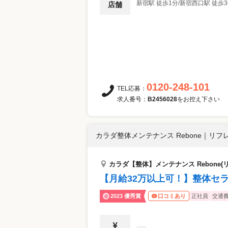
新宿駅 徒歩1分/新宿西口駅 徒歩
店舗
0120-248-101
TEL応募：
求人番号：
B2456028
をお控え下さい
カラダ整体メンテナンス Rebone
｜
リフレ
カラダ【整体】メンテナンス Rebone
【月給32万以上可！】整体セ
2023 優秀賞
正社員
交通
口コミあり