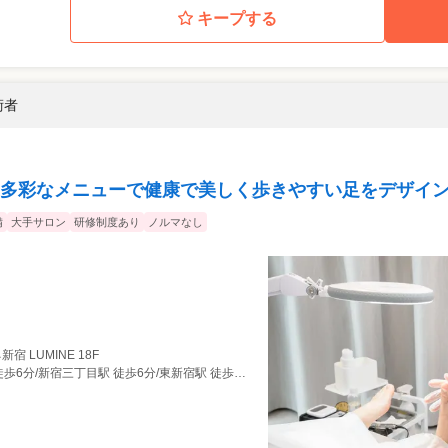
キープする
術者
多彩なメニューで健康で美しく歩きやすい足をデザイ
備
大手サロン
研修制度あり
ノルマなし
新宿 LUMINE 18F
西武新宿駅 徒歩6分/新宿西口駅 徒歩6分/新宿三丁目駅 徒歩6分/東新宿駅 徒歩11分/新線新宿駅 徒歩11分