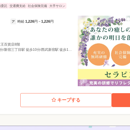
務委託
交通費支給
社会保険完備
大手サロン
時給
1,226
円
1,226
円
ア
~
宿京王百貨店8階
新宿駅 徒歩2分/新宿西口駅 徒歩5分/新宿三丁目駅 徒歩10分/西武新宿駅 徒歩11分
キープする