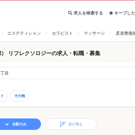
求人を検索する
キープし
エステティシャン
セラピスト
マッサージ
柔道整復
） リフレクソロジーの求人・転職・募集
三丁目
ート
その他
当駅のみ
並び替え