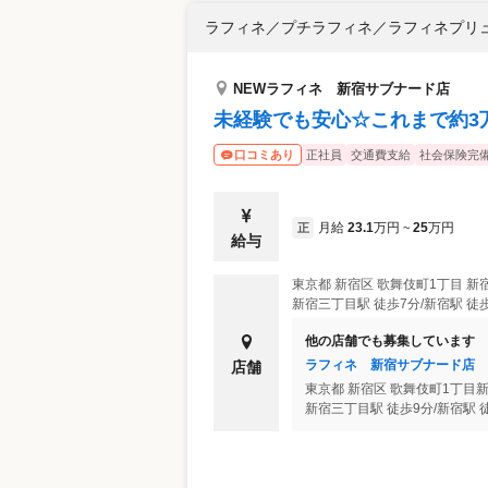
ラフィネ／プチラフィネ／ラフィネプリ
NEWラフィネ 新宿サブナード店
未経験でも安心☆これまで約3
正社員
交通費支給
社会保険完
口コミあり
月給
23.1
万円
25
万円
正
~
給与
東京都
新宿区
歌舞伎町1丁目 新
新宿三丁目駅 徒歩7分/新宿駅 徒
他の店舗でも募集しています
ラフィネ 新宿サブナード店
店舗
東京都
新宿区
歌舞伎町1丁目新
新宿三丁目駅 徒歩9分/新宿駅 