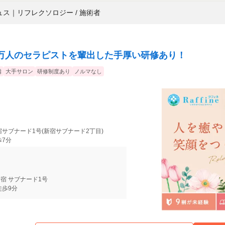
ュス
｜
リフレクソロジー / 施術者
万人のセラピストを輩出した手厚い研修あり！
備
大手サロン
研修制度あり
ノルマなし
宿サブナード1号(新宿サブナード2丁目)
歩7分
宿 サブナード1号
徒歩9分