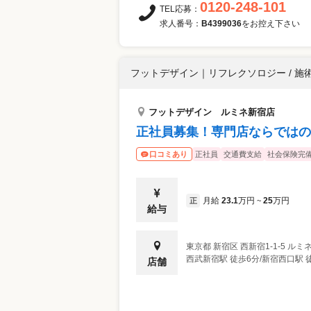
0120-248-101
TEL応募：
求人番号：
B4399036
をお控え下さい
フットデザイン
｜
リフレクソロジー / 施
フットデザイン ルミネ新宿店
正社員募集！専門店ならではの
正社員
交通費支給
社会保険完
口コミあり
月給
23.1
万円
25
万円
正
~
給与
東京都
新宿区
西新宿1-1-5 ルミネ
店舗