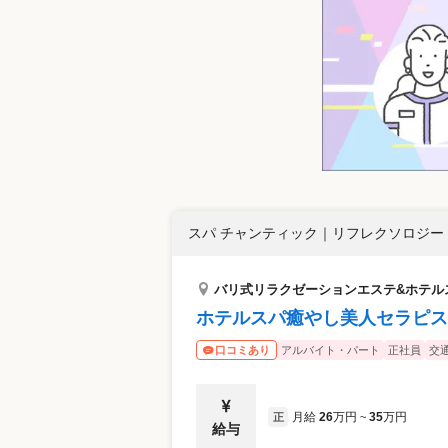
スパ チャンティック
｜
リフレクソロジー 
バリ式リラクゼーションエステ&ホテル
ホテルスパ癒やし美人セラピス
アルバイト・パート
正社員
交
口コミあり
月給
26
万円
35
万円
正
~
給与