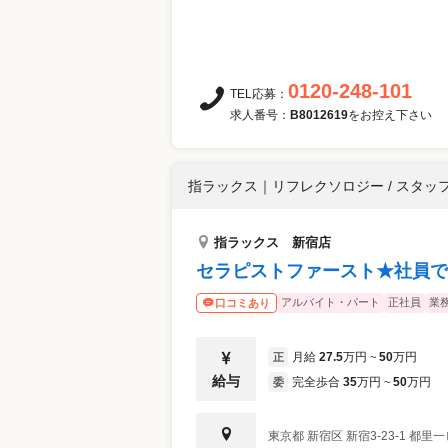
0120-248-101
TEL応募：
求人番号：
B8012619
をお控え下さい
指ラックス
｜
リフレクソロジー / スタッ
指ラックス 新宿店
セラピストファースト★社員で
アルバイト・パート
正社員
業
口コミあり
月給
27.5
万円
50
万円
正
~
給与
完全歩合
35
万円
50
万円
委
~
東京都
新宿区
新宿3-23-1 都里