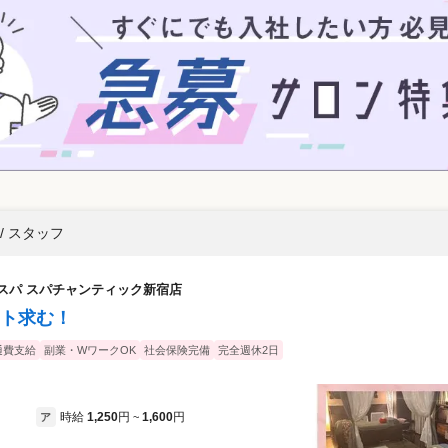
/ スタッフ
スパ スパチャンティック新宿店
ト求む！
通費支給
副業・WワークOK
社会保険完備
完全週休2日
時給
1,250
円
1,600
円
ア
~