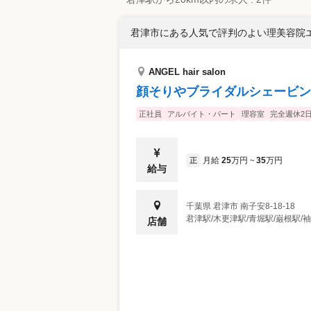
君津市にある人気で評判のよい理美容院
ANGEL hair salon
顔そりやブライダルシェービン
正社員
アルバイト・パート
理容室
完全週休2
月給
25
万円
35
万円
正
~
給与
千葉県
君津市
南子安8-18-18
君津駅/木更津駅/青堀駅/巌根駅/
店舗