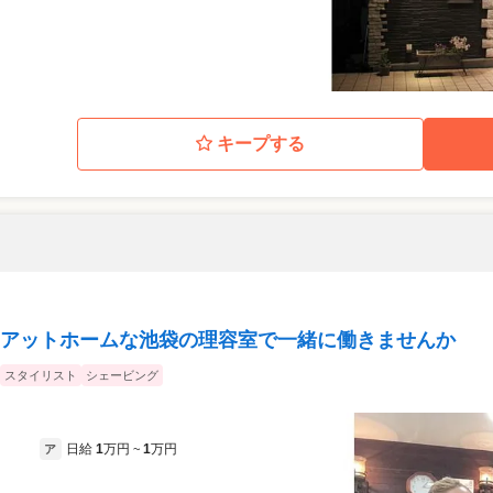
キープする
アットホームな池袋の理容室で一緒に働きませんか
スタイリスト
シェービング
日給
1
万円
1
万円
ア
~