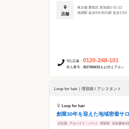
東京都
豊島区
西池袋2-31-22
池袋駅 徒歩8分/目白駅 徒歩13分
店舗
0120-248-101
TEL応募：
求人番号：
B2766632
をお控え下さい
Loop for hair
｜
理容師 / アシスタント
Loop for hair
創業30年を迎えた地域密着サ
正社員
アルバイト・パート
理容室
完全週休2