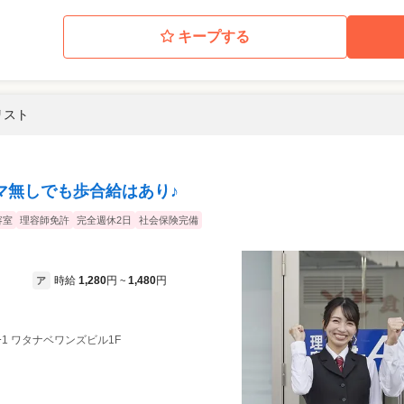
キープする
リスト
マ無しでも歩合給はあり♪
容室
理容師免許
完全週休2日
社会保険完備
時給
1,280
円
1,480
円
ア
~
ｰ1 ワタナベワンズビル1F