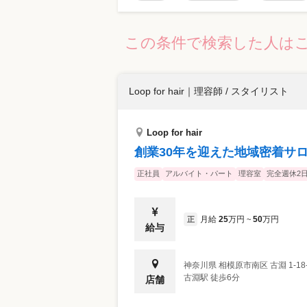
この条件で検索した人は
Loop for hair
｜
理容師 / スタイリスト
Loop for hair
創業30年を迎えた地域密着サ
正社員
アルバイト・パート
理容室
完全週休2
月給
25
万円
50
万円
正
~
給与
神奈川県
相模原市南区
古淵 1-18
古淵駅 徒歩6分
店舗