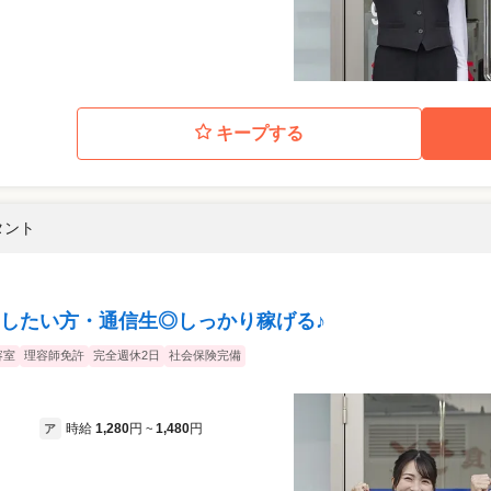
キープする
タント
したい方・通信生◎しっかり稼げる♪
容室
理容師免許
完全週休2日
社会保険完備
時給
1,280
円
1,480
円
ア
~