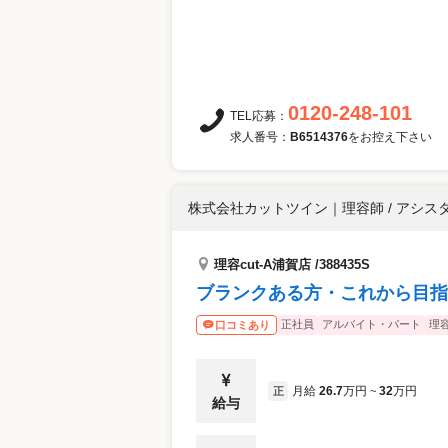
0120-248-101
TEL応募：
求人番号：
B6514376
をお控え下さい
株式会社カットツイン
｜
理容師 / アシス
理容cut-A浦賀店 /388435S
ブランクある方・これから目指
正社員
アルバイト・パート
理
口コミあり
月給
26.7
万円
32
万円
正
~
給与