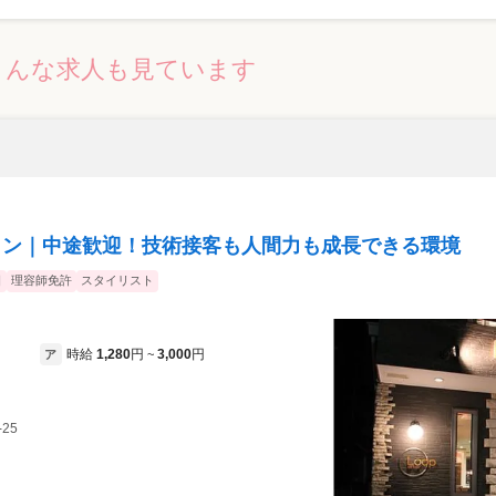
こんな求人も見ています
ロン｜中途歓迎！技術接客も人間力も成長できる環境
日
理容師免許
スタイリスト
時給
1,280
円
3,000
円
ア
~
-25