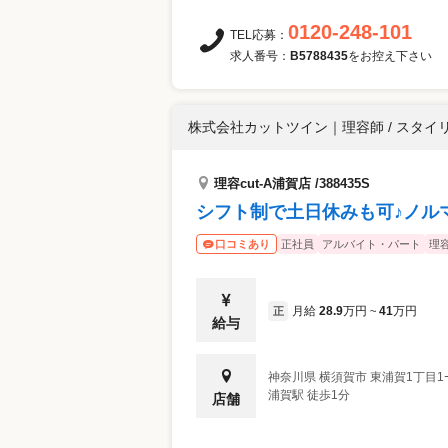
0120-248-101
TEL応募：
求人番号：
B5788435
をお控え下さい
株式会社カットツイン
｜
理容師 / スタイ
理容cut-A浦賀店 /388435S
シフト制で土日休みも可♪ノル
正社員
アルバイト・パート
理
口コミあり
月給
28.9
万円
41
万円
正
~
給与
神奈川県
横須賀市
東浦賀1丁目1
浦賀駅 徒歩1分
店舗