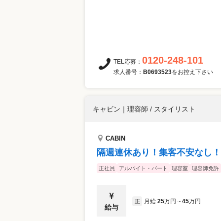
0120-248-101
TEL応募：
求人番号：
B0693523
をお控え下さい
キャビン
｜
理容師 / スタイリスト
CABIN
隔週連休あり！集客不安なし！
正社員
アルバイト・パート
理容室
理容師免許
月給
25
万円
45
万円
正
~
給与