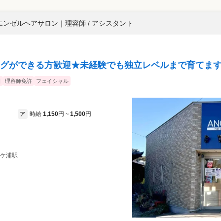
エンゼルヘアサロン
｜
理容師 / アシスタント
グができる方歓迎★未経験でも独立レベルまで育てま
日
理容師免許
フェイシャル
時給
1,150
円
1,500
円
ア
~
袖ケ浦駅