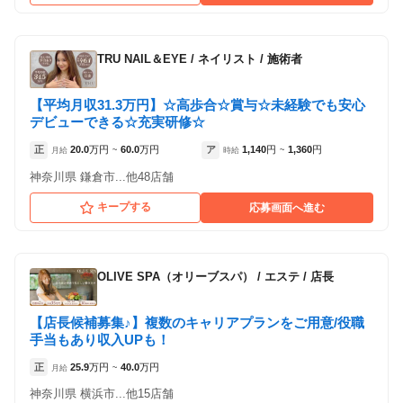
TRU NAIL＆EYE
/
ネイリスト / 施術者
【平均月収31.3万円】☆高歩合☆賞与☆未経験でも安心
デビューできる☆充実研修☆
正
20.0
万円
60.0
万円
ア
1,140
円
1,360
円
月給
~
時給
~
神奈川県 鎌倉市...他48店舗
キープする
応募画面へ進む
OLIVE SPA（オリーブスパ）
/
エステ / 店長
【店長候補募集♪】複数のキャリアプランをご用意/役職
手当もあり収入UPも！
正
25.9
万円
40.0
万円
月給
~
神奈川県 横浜市...他15店舗