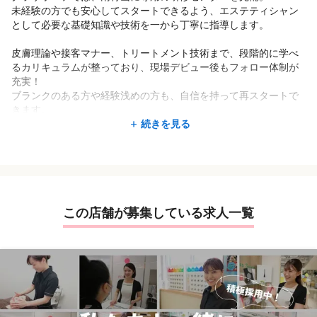
ピートにもつながっています。
未経験の方でも安心してスタートできるよう、エステティシャン
として必要な基礎知識や技術を一から丁寧に指導します。
◆美容や健康に興味があり、体を動かすことが好きな方
⇒ フィットネスクラブ併設のサロンという特性を活かして、アク
皮膚理論や接客マナー、トリートメント技術まで、段階的に学べ
ティブに働けます。
るカリキュラムが整っており、現場デビュー後もフォロー体制が
充実！
◆仲間とのチームワークを大切にできる方
ブランクのある方や経験浅めの方も、自信を持って再スタートで
⇒ スタッフ同士がフォローし合い、良い雰囲気でサロンを運営し
きます。
ています。
続きを見る
お客様にもスタッフにも寄り添いながら、前向きに働ける方が長
さらに、昇給・昇格は実績に応じて随時行われるため、「頑張り
く活躍しています♪
たい！」という気持ちをしっかり評価。
キャリアアップしやすく、将来の目標を描きやすい環境です。
この店舗が募集している求人一覧