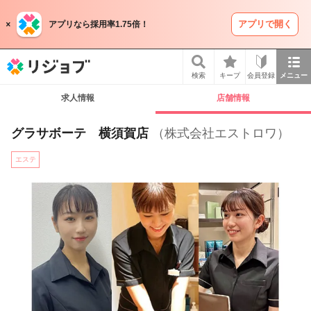
アプリで開く
アプリなら採用率1.75倍！
リジョブ
検索
キープ
会員登録
メニュー
求人情報
店舗情報
グラサボーテ 横須賀店
（株式会社エストロワ）
エステ