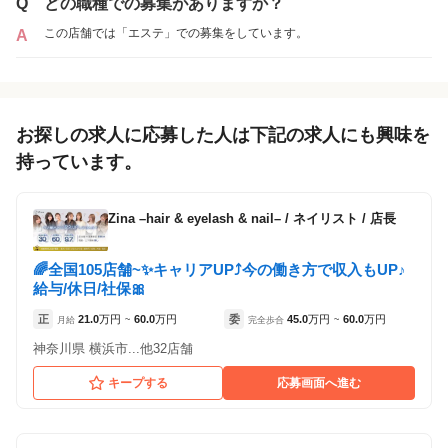
Q
どの職種での募集がありますか？
この店舗では「エステ」での募集をしています。
A
お探しの求人に応募した人は下記の求人にも興味を
持っています。
Zina –hair & eyelash & nail–
/
ネイリスト / 店長
🌈全国105店舗~✨キャリアUP⤴️今の働き方で収入もUP♪
給与/休日/社保🎀
正
21.0
万円
60.0
万円
委
45.0
万円
60.0
万円
月給
~
完全歩合
~
神奈川県 横浜市...他32店舗
キープする
応募画面へ進む