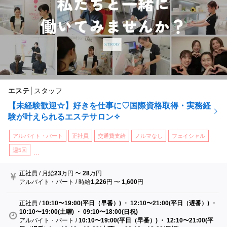
エステ
│
スタッフ
【未経験歓迎☆】好きを仕事に♡国際資格取得・実務経
験が叶えられるエステサロン✧
アルバイト・パート
正社員
交通費支給
ノルマなし
フェイシャル
週5回
...
正社員
/
月給
23
万円
〜
28
万円
アルバイト・パート
/
時給
1,226
円
〜
1,600
円
正社員
/
10:10〜19:00(平日（早番）) ・ 12:10〜21:00(平日（遅番）) ・
10:10〜19:00(土曜) ・ 09:10〜18:00(日祝)
アルバイト・パート
/
10:10〜19:00(平日（早番）) ・ 12:10〜21:00(平