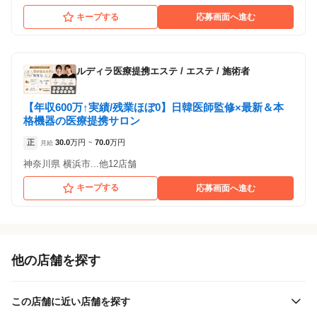
キープする
応募画面へ進む
ルディラ医療提携エステ
/
エステ / 施術者
【年収600万↑実績/残業ほぼ0】日韓医師監修×最新＆本
格機器の医療提携サロン
正
30.0
万円
70.0
万円
月給
~
神奈川県 横浜市...他12店舗
キープする
応募画面へ進む
他の店舗を探す
この店舗に近い店舗を探す