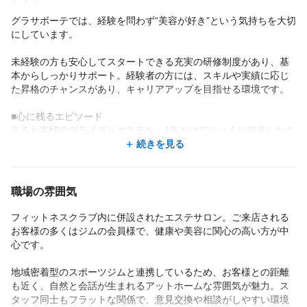
グラサボーテでは、経験を問わず“美容が好き”という気持ちを大切
にしています。
未経験の方も安心してスタートできる充実の研修制度があり、基
本からしっかりサポート。経験者の方には、スキルや実績に応じ
た昇格のチャンスがあり、キャリアアップを目指せる環境です。
■心に残るエピソード
あるお客様のブライダルエステを、1年かけてじっくり担当したこ
とが特に印象に残っています。
続きを見る
ソフトボール経験者で、上半身中心にケアを実施。
1年後、ご本人も驚くほど美しいボディラインに変化し、「ドレス
姿の後ろ姿が一番のお気に入り」と涙ながらに感謝の言葉をいた
職場の雰囲気
だきました。
結婚式のお写真までいただけたことは、今でも大切な思い出で
フィットネスクラブ内に併設されたエステサロン。ご来店される
す。
お客様の多くはジムの会員様で、健康や美容に関心の高い方が中
スタッフ同士の関係性も良く、年齢差があっても気軽に話せて、
心です。
プライベートな相談もできるほどの信頼関係があります。
お子さんのいるパートさんとそのご家族が交流するなど、アット
地域密着型のスポーツジムと連携しているため、お客様との距離
ホームな雰囲気が根づいています。
も近く、自然と会話が生まれるアットホームな雰囲気が魅力。ス
タッフ同士もフラットな関係で、意見交換や相談がしやすい環境