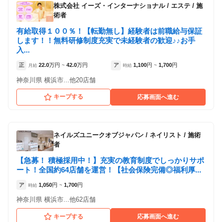
株式会社 イーズ・インターナショナル
/
エステ / 施
術者
有給取得１００％！【転勤無し】経験者は前職給与保証
します！！無料研修制度充実で未経験者の歓迎♪♪お手
入...
正
22.0
万円
42.0
万円
ア
1,100
円
1,700
円
月給
~
時給
~
神奈川県 横浜市...他20店舗
キープする
応募画面へ進む
ネイルズユニークオブジャパン
/
ネイリスト / 施術
者
【急募！ 積極採用中！】充実の教育制度でしっかりサポ
ート！全国約64店舗を運営！【社会保険完備◎福利厚...
ア
1,050
円
1,700
円
時給
~
神奈川県 横浜市...他62店舗
キープする
応募画面へ進む