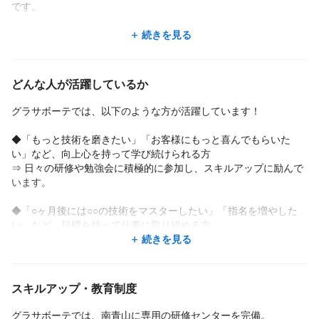
■店長から見た、グラサボーテの働きやすさ
です。
◎ 休みの取りやすさ
平日休みに加え、土日祝の休みも相談OK。お客様の予約が早めに
日々のコミュニケーションを大切にしながら、自分らしく、のび
続きを見る
決まるため、自分の予定が立てやすいのもポイントです。
のびと働ける職場です♪
◎ ライフステージに合わせた柔軟な働き方
どんな人が活躍しているか
産休・育休の取得実績も豊富で、時短勤務など柔軟なシフト調整
が可能。
グラサボーテでは、以下のような方が活躍しています！
10時〜14時勤務など、家庭と両立した働き方が実現できます。
◆「もっと技術を磨きたい」「お客様にもっと喜んでもらいた
■求職者の皆さまへ
い」など、向上心を持って学び続けられる方
グラサボーテは、女性が長く安心して働ける環境づくりを大切に
⇒ 日々の研修や勉強会に積極的に参加し、スキルアップに励んで
しています。
います。
上下関係もフラットで、店舗同士のつながりも強く、役職を超え
てプライベートでも仲良くなれる関係性があります。
◆「○ヶ月後には○○の技術をマスターしたい」「指名を増やした
い」など、目標を持って仕事に取り組める方
美容の仕事に興味があり、社会人として成長したい方、
⇒ 自分の成長を実感しながら働けるため、やりがいも大きいで
続きを見る
そして**“人に喜んでもらえる仕事”がしたい方**は、
す。
ぜひ一度お話を聞きに来てください。
あなたにお会いできるのを、スタッフ一同楽しみにしています♪
◆「自分がされて嬉しいことは何か」を考えながら、お客様一人
スキルアップ・教育制度
ひとりに寄り添える方
⇒ カウンセリングから施術、アフターケアまで丁寧に対応し、リ
グラサボーテでは、南青山に専用の研修センターを完備。