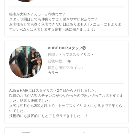
接客が大好き☆カラーが得意です☆
スタッフ間はとても仲良くすごく働きやすいお店です☆
お客様もとても多く入客できない日はありません♪メニューにもよりま
すが5〜15人は入客します☆是非一緒に働きましょう♪
AUBE HAIRスタッフ②
役職：
トップススタイリスト
経験年数：
3年
得意な施術/スタイル：
カラー
AUBE HAIRにはスタイリスト2年目から入社しました。
以前のお店が入客のチャンスが少なかったので思い切ってお店を変えま
した。結果大正解でした。
入客は初月から200人以上で、トップスタイリストになるまで半年くら
いでした。
技術的にも接客的にもとても成長できました。 ！