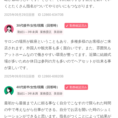
くとたくさん指名がついてやりがいにもつながります。
2025年09月29日回答 ID 12860-63470B
30代後半/女性/現職（回答時）
勤務確認済み
勤続1～3年未満
業務委託
美容師
サロンの場所が銀座ということもあり、多種多様のお客様がご来
店されます。外国人や観光客も多く面白いです。また、雰囲気も
アットホームなので働きやすい環境が整ってます。近隣に結婚式
場が多いためか休日は参列の方も多いのでヘアセットが出来る事
が楽しいです。
2025年09月03日回答 ID 12860-60820B
40代前半/女性/現職（回答時）
勤務確認済み
勤続1～3年未満
業務委託
美容師
最初から最後まで人に頼る事なく自分でこなすので限られた時間
の中で考えながら仕事ができる。自分でお店を開いた時のシュミ
レーションができると思います。指名がつくことによって結果が