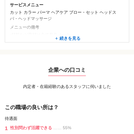
サービスメニュー
カット カラー パーマ ヘアケア ブロー・セット ヘッドス
パ・ヘッドマッサージ
メニューの備考
▪材料など商材は全て有名メーカー
続きを見る
▪SNSで流行りの商材も取り扱っています
▪髪質改善やケアブリーチ、スキャルプメニューなど専門的
なメニューも豊富◎
▪施術ノルマはありません！
企業への口コミ
内定者・在籍経験のあるスタッフに伺いました
この職場の良い所は？
待遇面
1
性別問わず活躍できる
…… 55%