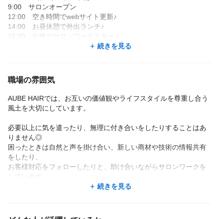
9:00 サロンオープン
12:00 空き時間でwebサイト更新♪
14:00 お昼休憩で外出ランチ♪
15:00 午後のサロンワークスタート
17:00 新商材のオンライン講習会に参加✏
続きを見る
19:00 担当予約終了・締め作業
19:30 退勤！友人との食事や趣味の時間も楽しんでいます♪
職場の雰囲気
【お休みって自由に取れる？】
AUBE HAIRでは、お互いの価値観やライフスタイルを尊重し合う
はい、取れます🙆
風土を大切にしています。
実際に、お子さんがいるスタッフは土日のお休みを利用して運動
必要以上に気を遣ったり、無理に付き合いをしたりすることはあ
会に参加したり、
りません◎
海外旅行が好きなスタッフは長期休暇を取得したりしています。
困ったときは自然と声を掛け合い、新しい商材や技術の情報共有
をしたり、
「推しのライブに行きたい！」「連休を取って旅行したい！」な
お客様対応をフォローしたりと、助け合いながらサロンワークを
ど、
しています。
それぞれが自分らしくお休みを楽しんでいます♪
続きを見る
また、風通しの良い環境なので、「もっとこうしたら働きやす
【どのくらい入客できる？】
い！」という意見も伝えやすいのが魅力です♪