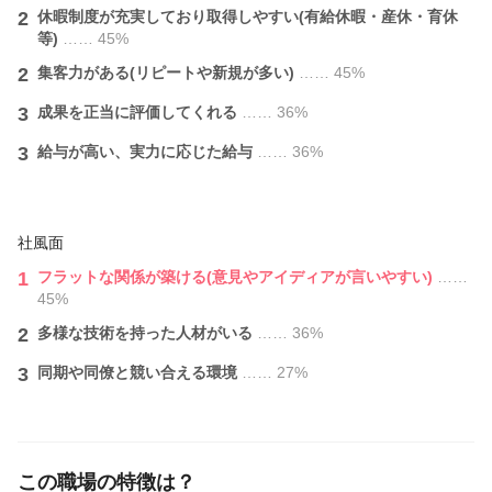
2
休暇制度が充実しており取得しやすい(有給休暇・産休・育休
等)
…… 45%
2
集客力がある(リピートや新規が多い)
…… 45%
3
成果を正当に評価してくれる
…… 36%
3
給与が⾼い、実力に応じた給与
…… 36%
社風面
1
フラットな関係が築ける(意見やアイディアが言いやすい)
……
45%
2
多様な技術を持った人材がいる
…… 36%
3
同期や同僚と競い合える環境
…… 27%
この職場の特徴は？