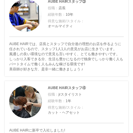
AUBE HAIRスタッフ③
役職：
店長
経験年数：
10年
得意な施術/スタイル：
オールマイティ
AUBE HAIRでは、店長とスタッフで自分達の理想のお店を作るように
任されているので、スタッフ1人1人の意見がお店に生きています。
風通しの良い環境なので意見も言いやすく、とても働きやすいです。
しっかり入客できる分、生活も豊かになるので独身でしっかり働く人も
パートタイムで働く人もみんな稼げる環境です!
美容師が好きな方、是非一緒に働きましょう ♪
AUBE HAIRスタッフ④
役職：
jrスタイリスト
経験年数：
1年
得意な施術/スタイル：
カット・ヘアセット
AUBE HAIRに新卒で入社しました!