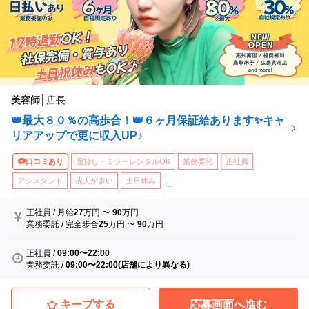
美容師
│
店長
👑最大８０％の高歩合！👑６ヶ月保証給あります✨キャ
リアアップで更に収入UP♪
口コミあり
面貸し・ミラーレンタルOK
業務委託
正社員
アシスタント
成人が多い
土日休み
...
正社員
/
月給
27
万円
〜
90
万円
業務委託
/
完全歩合
25
万円
〜
90
万円
正社員
/
09:00〜22:00
業務委託
/
09:00〜22:00(店舗により異なる)
キープする
応募画面へ進む