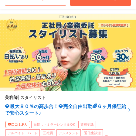
美容師
│
スタイリスト
💎最大８０％の高歩合！💎完全自由出勤🌈６ヶ月保証給
で安心スタート♪
口コミあり
面貸し・ミラーレンタルOK
業務委託
アルバイト・パート
正社員
アシスタント
通信生歓迎
...