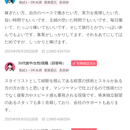
勤続1～3年未満
業務委託
美容師
稼ぎたい方。自分のペースで働きたい方。実力を発揮したい方。
短い時間でもいいです。主婦の空いた時間でもいいです。毎日働
いて、たっぷり稼いでもいいです。そして旅行とかでいっぱい休
んでもよいです。集客がしっかりしてます。それをあてにしては
だめですが、しっかりと稼げます。
2025年09月29日回答 ID 12860-63470A
30代後半/女性/現職（回答時）
勤務確認済み
勤続1～3年未満
業務委託
美容師
スタイリストとして経験を積んである程度の技術とスキルがある
方の方が合うと思います。マンツーマンで仕上げるので技術だけ
でなく接客力やスピード感も重視される現場です。将来独立願望
のあるスタッフも多く在籍しており、会社のサポートもありま
す。
2025年09月03日回答 ID 12860-60820A