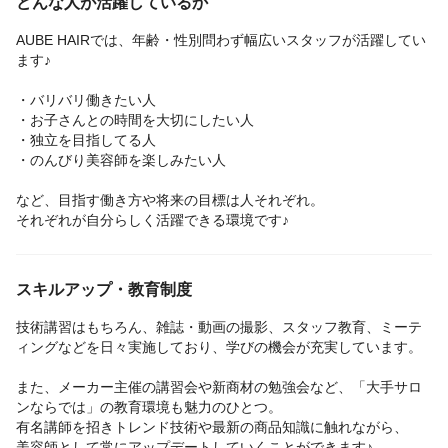
どんな人が活躍しているか
勤務時間やメニューにもよりますが、1日に5～15名ほど入客可能
◎
AUBE HAIRでは、年齢・性別問わず幅広いスタッフが活躍してい
「今のサロンではなかなか入客できない…」という方にも、多く
ます♪
のお客様を担当できる環境です。
・バリバリ働きたい人
「とにかくたくさん入客して稼ぎたい！」というスタッフは、オ
・お子さんとの時間を大切にしたい人
ープンからラストまで勤務することも☆
・独立を目指してる人
・のんびり美容師を楽しみたい人
など、目指す働き方や将来の目標は人それぞれ。
それぞれが自分らしく活躍できる環境です♪
スキルアップ・教育制度
技術講習はもちろん、雑誌・動画の撮影、スタッフ教育、ミーテ
ィングなどを日々実施しており、学びの機会が充実しています。
また、メーカー主催の講習会や新商材の勉強会など、「大手サロ
ンならでは」の教育環境も魅力のひとつ。
有名講師を招きトレンド技術や最新の商品知識に触れながら、
美容師として常にアップデートしていくことができます♪