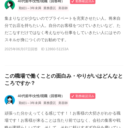
40代前半/女性/現職（回答時）
勤務確認済み
勤続1～3年未満
業務委託
美容師
集まりなどが少ないのでプライベートを充実させたい人。将来自
分でお店を持ちたい人。自分のお客様をつけていきたいなど、た
だこなすだけではなく考えながら仕事をしていきたい人にはその
スキルが身につくのでお勧めです。
2025年06月07日回答 ID 12860-51153A
この職場で働くことの面白み・やりがいはどんなと
ころですか？
40代前半/女性/現職（回答時）
勤務確認済み
勤続1～3年未満
業務委託
美容師
頑張った分かえってくる感じです！！お客様の大切さがわかる職
場です！お客様が来ることは当たり前ではなく、会社の集客や戦
略が素晴らしいです。そして、それに頼りすぎず自分を磨いてい