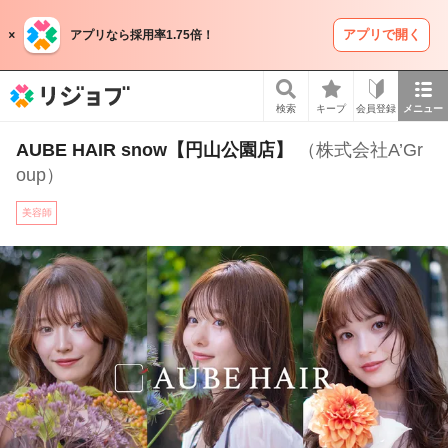
アプリで開く
アプリなら採用率1.75倍！
リジョブ
検索
キープ
会員登録
メニュー
AUBE HAIR snow【円山公園店】
（株式会社A’Gr
oup）
美容師