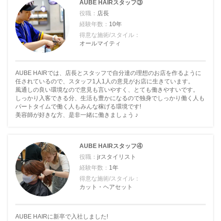
AUBE HAIRスタッフ③
役職：
店長
経験年数：
10年
得意な施術/スタイル：
オールマイティ
AUBE HAIRでは、店長とスタッフで自分達の理想のお店を作るように
任されているので、スタッフ1人1人の意見がお店に生きています。
風通しの良い環境なので意見も言いやすく、とても働きやすいです。
しっかり入客できる分、生活も豊かになるので独身でしっかり働く人も
パートタイムで働く人もみんな稼げる環境です!
美容師が好きな方、是非一緒に働きましょう ♪
AUBE HAIRスタッフ④
役職：
jrスタイリスト
経験年数：
1年
得意な施術/スタイル：
カット・ヘアセット
AUBE HAIRに新卒で入社しました!