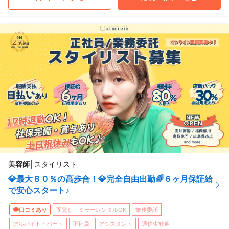
美容師
│
スタイリスト
💎最大８０％の高歩合！💎完全自由出勤🌈６ヶ月保証給
で安心スタート♪
口コミあり
面貸し・ミラーレンタルOK
業務委託
アルバイト・パート
正社員
アシスタント
通信生歓迎
...