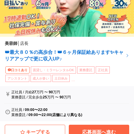
美容師
│
店長
👑最大８０％の高歩合！👑６ヶ月保証給あります✨キャ
リアアップで更に収入UP♪
口コミあり
面貸し・ミラーレンタルOK
業務委託
正社員
アシスタント
成人が多い
土日休み
...
正社員
/
月給
27
万円
〜
90
万円
業務委託
/
完全歩合
25
万円
〜
90
万円
正社員
/
09:00〜22:00
業務委託
/
09:00〜22:00(店舗により異なる)
キープする
応募画面へ進む