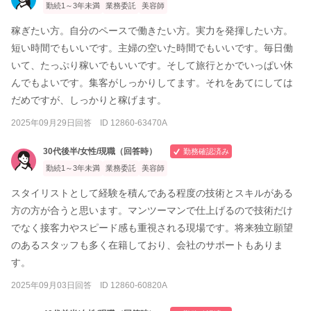
勤続1～3年未満
業務委託
美容師
稼ぎたい方。自分のペースで働きたい方。実力を発揮したい方。
短い時間でもいいです。主婦の空いた時間でもいいです。毎日働
いて、たっぷり稼いでもいいです。そして旅行とかでいっぱい休
んでもよいです。集客がしっかりしてます。それをあてにしては
だめですが、しっかりと稼げます。
2025年09月29日回答 ID 12860-63470A
30代後半/女性/現職（回答時）
勤務確認済み
勤続1～3年未満
業務委託
美容師
スタイリストとして経験を積んである程度の技術とスキルがある
方の方が合うと思います。マンツーマンで仕上げるので技術だけ
でなく接客力やスピード感も重視される現場です。将来独立願望
のあるスタッフも多く在籍しており、会社のサポートもありま
す。
2025年09月03日回答 ID 12860-60820A