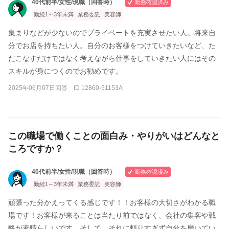
40代前半/女性/現職（回答時）
勤務確認済み
勤続1～3年未満
業務委託
美容師
集まりなどが少ないのでプライベートを充実させたい人。将来自
分でお店を持ちたい人。自分のお客様をつけていきたいなど、た
だこなすだけではなく考えながら仕事をしていきたい人にはその
スキルが身につくのでお勧めです。
2025年06月07日回答 ID 12860-51153A
この職場で働くことの面白み・やりがいはどんなと
ころですか？
40代前半/女性/現職（回答時）
勤務確認済み
勤続1～3年未満
業務委託
美容師
頑張った分かえってくる感じです！！お客様の大切さがわかる職
場です！お客様が来ることは当たり前ではなく、会社の集客や戦
略が素晴らしいです。そして、それに頼りすぎず自分を磨いてい