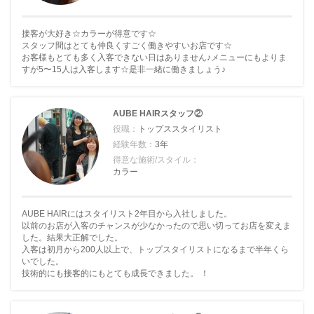
接客が大好き☆カラーが得意です☆
スタッフ間はとても仲良くすごく働きやすいお店です☆
お客様もとても多く入客できない日はありません♪メニューにもよりま
すが5〜15人は入客します☆是非一緒に働きましょう♪
AUBE HAIRスタッフ②
役職：
トップススタイリスト
経験年数：
3年
得意な施術/スタイル：
カラー
AUBE HAIRにはスタイリスト2年目から入社しました。
以前のお店が入客のチャンスが少なかったので思い切ってお店を変えま
した。結果大正解でした。
入客は初月から200人以上で、トップスタイリストになるまで半年くら
いでした。
技術的にも接客的にもとても成長できました。 ！