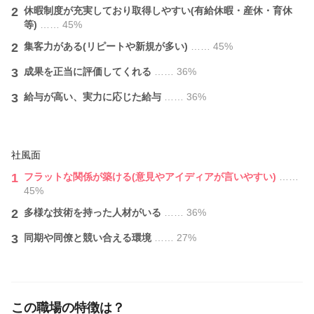
2
休暇制度が充実しており取得しやすい(有給休暇・産休・育休
等)
…… 45%
2
集客力がある(リピートや新規が多い)
…… 45%
3
成果を正当に評価してくれる
…… 36%
3
給与が⾼い、実力に応じた給与
…… 36%
社風面
1
フラットな関係が築ける(意見やアイディアが言いやすい)
……
45%
2
多様な技術を持った人材がいる
…… 36%
3
同期や同僚と競い合える環境
…… 27%
この職場の特徴は？