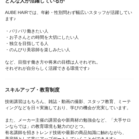
どんな人が活躍しているか
勤務時間やメニューにもよりますが、1日に5～15名ほど入客可能
◎
AUBE HAIRでは、年齢・性別問わず幅広いスタッフが活躍してい
「今のサロンではなかなか入客できない…」という方にも、多く
ます♪
のお客様を担当できる環境です。
・バリバリ働きたい人
「とにかくたくさん入客して稼ぎたい！」というスタッフは、オ
・お子さんとの時間を大切にしたい人
ープンからラストまで勤務することも☆
・独立を目指してる人
・のんびり美容師を楽しみたい人
など、目指す働き方や将来の目標は人それぞれ。
それぞれが自分らしく活躍できる環境です♪
スキルアップ・教育制度
技術講習はもちろん、雑誌・動画の撮影、スタッフ教育、ミーテ
ィングなどを日々実施しており、学びの機会が充実しています。
また、メーカー主催の講習会や新商材の勉強会など、「大手サロ
ンならでは」の教育環境も魅力のひとつ。
有名講師を招きトレンド技術や最新の商品知識に触れながら、
美容師として常にアップデートしていくことができます♪