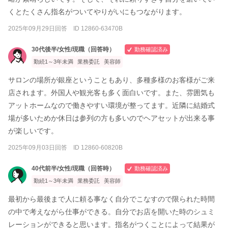
くとたくさん指名がついてやりがいにもつながります。
2025年09月29日回答 ID 12860-63470B
30代後半/女性/現職（回答時）
勤務確認済み
勤続1～3年未満
業務委託
美容師
サロンの場所が銀座ということもあり、多種多様のお客様がご来
店されます。外国人や観光客も多く面白いです。また、雰囲気も
アットホームなので働きやすい環境が整ってます。近隣に結婚式
場が多いためか休日は参列の方も多いのでヘアセットが出来る事
が楽しいです。
2025年09月03日回答 ID 12860-60820B
40代前半/女性/現職（回答時）
勤務確認済み
勤続1～3年未満
業務委託
美容師
最初から最後まで人に頼る事なく自分でこなすので限られた時間
の中で考えながら仕事ができる。自分でお店を開いた時のシュミ
レーションができると思います。指名がつくことによって結果が