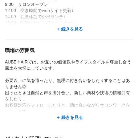
9:00 サロンオープン
12:00 空き時間でwebサイト更新♪
14:00 お昼休憩で外出ランチ♪
15:00 午後のサロンワークスタート
17:00 新商材のオンライン講習会に参加✏
続きを見る
19:00 担当予約終了・締め作業
19:30 退勤！友人との食事や趣味の時間も楽しんでいます♪
職場の雰囲気
【お休みって自由に取れる？】
AUBE HAIRでは、お互いの価値観やライフスタイルを尊重し合う
はい、取れます🙆
風土を大切にしています。
実際に、お子さんがいるスタッフは土日のお休みを利用して運動
必要以上に気を遣ったり、無理に付き合いをしたりすることはあ
会に参加したり、
りません◎
海外旅行が好きなスタッフは長期休暇を取得したりしています。
困ったときは自然と声を掛け合い、新しい商材や技術の情報共有
をしたり、
「推しのライブに行きたい！」「連休を取って旅行したい！」な
お客様対応をフォローしたりと、助け合いながらサロンワークを
ど、
しています。
それぞれが自分らしくお休みを楽しんでいます♪
続きを見る
また、風通しの良い環境なので、「もっとこうしたら働きやす
【どのくらい入客できる？】
い！」という意見も伝えやすいのが魅力です♪