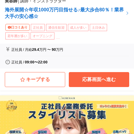
美容師
│
講師・インストラクター
海外展開☆年収1000万円目指せる♪最大歩合80％！業界
大手の安心感☆
口コミあり
正社員
通信生歓迎
成人が多い
土日休み
若年層が多い
オープニング
...
正社員
/
月給
29.4
万円
〜
90
万円
正社員
/
09:00〜22:00
キープする
応募画面へ進む