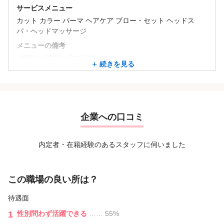
サービスメニュー
カット カラー パーマ ヘアケア ブロー・セット ヘッドス
パ・ヘッドマッサージ
メニューの備考
▪材料など商材は全て有名メーカー
続きを見る
▪SNSで流行りの商材も取り扱っています
▪髪質改善やケアブリーチ、スキャルプメニューなど専門的
なメニューも豊富◎
▪施術ノルマはありません！
企業への口コミ
内定者・在籍経験のあるスタッフに伺いました
この職場の良い所は？
待遇面
1
性別問わず活躍できる
…… 55%