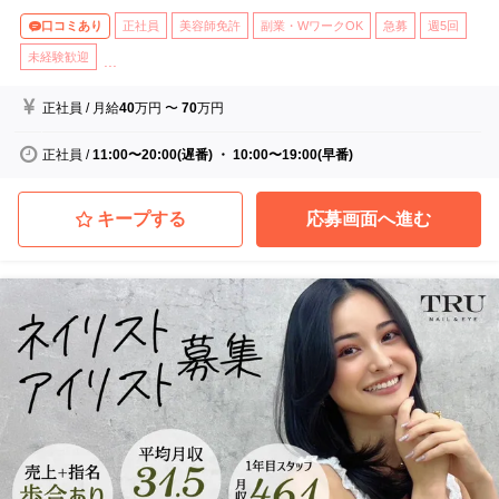
口コミあり
正社員
美容師免許
副業・WワークOK
急募
週5回
未経験歓迎
...
正社員
/
月給
40
万円
〜
70
万円
正社員
/
11:00〜20:00(遅番) ・ 10:00〜19:00(早番)
キープする
応募画面へ進む