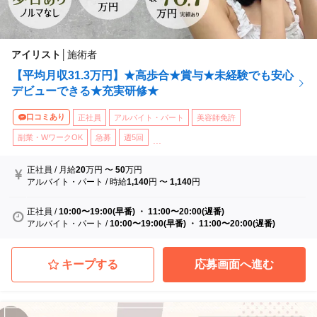
アイリスト
│
施術者
【平均月収31.3万円】★高歩合★賞与★未経験でも安心
デビューできる★充実研修★
口コミあり
正社員
アルバイト・パート
美容師免許
副業・WワークOK
急募
週5回
...
正社員
/
月給
20
万円
〜
50
万円
アルバイト・パート
/
時給
1,140
円
〜
1,140
円
正社員
/
10:00〜19:00(早番) ・ 11:00〜20:00(遅番)
アルバイト・パート
/
10:00〜19:00(早番) ・ 11:00〜20:00(遅番)
キープする
応募画面へ進む