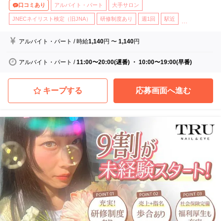
口コミあり
アルバイト・パート
大手サロン
JNECネイリスト検定（旧JNA）
研修制度あり
週1回
駅近
...
アルバイト・パート
/
時給
1,140
円
〜
1,140
円
アルバイト・パート
/
11:00〜20:00(遅番) ・ 10:00〜19:00(早番)
キープする
応募画面へ進む