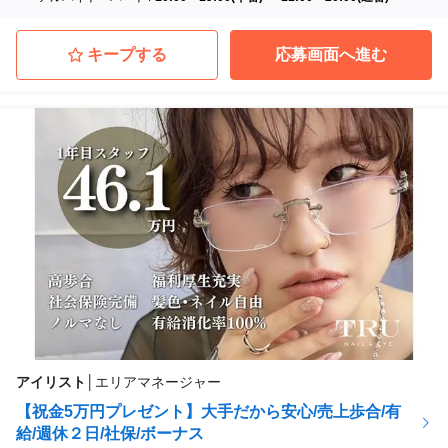
キープする
応募画面へ進む
アイリスト
│
エリアマネージャー
【祝金5万円プレゼント】大手だから安心/売上歩合/有
給/週休２日/社保/ボーナス