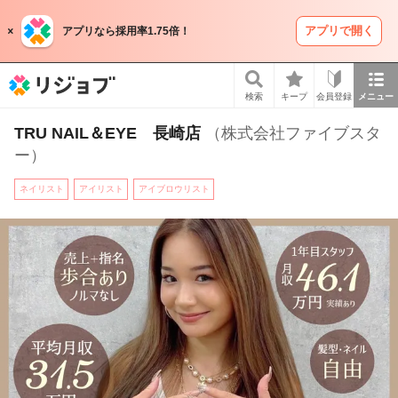
アプリで開く
アプリなら採用率1.75倍！
リジョブ
検索
キープ
会員登録
メニュー
TRU NAIL＆EYE 長崎店
（株式会社ファイブスタ
ー）
ネイリスト
アイリスト
アイブロウリスト