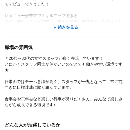
てデビューできました！
▷メニューが豊富でスキルアップできる
多彩な施術メニューで幅広い技術を習得。成長を感じながらやり
がいを持って働けます◎
続きを見る
▷ノルマ・残業なし！働きやすさ◎
ノルマや残業がなく、無理なく続けられます。プライベートも大
職場の雰囲気
切にできる環境です。
＊20代～30代の女性スタッフが多く在籍しています！
▷ マンツーマン施術でしっかり向き合える
とにかくスタッフ同士が仲がいいのでとても働きやすい環境です
掛け持ちなしのマンツーマン施術で、お客様一人ひとりに寄り添
★
った接客が可能です。
仕事面ではチーム意識が高く、スタッフが一丸となって、常に前
▷全国60店舗以上！希望のエリアで働ける
向きに目標達成に取り組んでいます。
全国に60店舗以上あり、希望のエリアや通いやすい店舗で働けま
す。駅チカ店舗も多く、リピート率も高い人気サロンです！
食事会や忘年会など楽しい行事が盛りだくさん、みんなで楽しみ
ながら成長できる環境です♪
安心してスタートでき、長く活躍できる環境が整っています♪
どんな人が活躍しているか