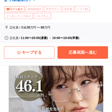
口コミあり
美容師免許
大手サロン
正社員
シフト制
インセンティブあり
ノルマなし
...
正社員
/
月給
35
万円
〜
60
万円
正社員
/
11:00〜20:00(遅番) ・ 10:00〜19:00(早番)
キープする
応募画面へ進む