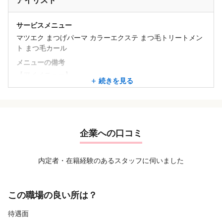
アイリスト
★スカルプコース
★選べる定額フットジェルネイルコース
サービスメニュー
★フットジェルネイルコース
マツエク まつげパーマ カラーエクステ まつ毛トリートメン
ト まつ毛カール
メニューの備考
【アイメニュー】
続きを見る
★マツエク(フラット・セーブル・バインド・3D)
★パリジェンヌラッシュリフト
★美眉アイブロウWAX脱毛
★【美眉パーマ】ハリウッドブロウリフト
★最高級まつげ育毛トリートメント
企業への口コミ
内定者・在籍経験のあるスタッフに伺いました
この職場の良い所は？
待遇面