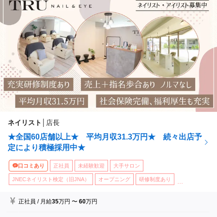
ネイリスト
│
店長
★全国60店舗以上★ 平均月収31.3万円★ 続々出店予
定により積極採用中★
口コミあり
正社員
未経験歓迎
大手サロン
JNECネイリスト検定（旧JNA）
オープニング
研修制度あり
...
正社員
/
月給
35
万円
〜
60
万円