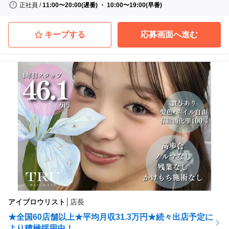
正社員
/
11:00〜20:00(遅番) ・ 10:00〜19:00(早番)
キープする
応募画面へ進む
アイブロウリスト
│
店長
★全国60店舗以上★平均月収31.3万円★続々出店予定に
より積極採用中！