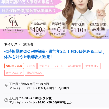
ネイリスト
│
施術者
≪時短勤務OK≫寮完備・賞与年2回！月10日休み＆土日
休みも叶う✨未経験大歓迎！
口コミあり
正社員
アルバイト・パート
未経験歓迎
大手サロン
オープニング
研修制度あり
...
正社員
/
月給
27
万円
〜
40
万円
アルバイト・パート
/
時給
1,300
円
〜
2,000
円
正社員
/
10:00〜20:00(シフト制)
アルバイト・パート
/
10:00〜20:00(6時間以上)