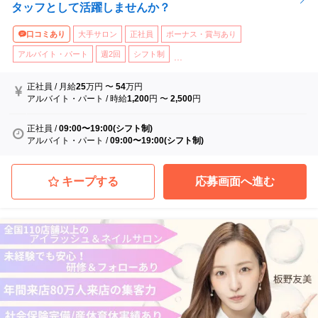
タッフとして活躍しませんか？
口コミあり
大手サロン
正社員
ボーナス・賞与あり
アルバイト・パート
週2回
シフト制
...
正社員
/
月給
25
万円
〜
54
万円
アルバイト・パート
/
時給
1,200
円
〜
2,500
円
正社員
/
09:00〜19:00(シフト制)
アルバイト・パート
/
09:00〜19:00(シフト制)
キープする
応募画面へ進む