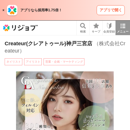
アプリで開く
アプリなら採用率1.75倍！
リジョブ
検索
キープ
会員登録
メニュー
Createur(クレアトゥール)神戸三宮店
（株式会社Cr
eateur）
ネイリスト
アイリスト
営業・企画・マーケティング