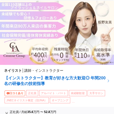
ネイリスト
│
講師・インストラクター
【インストラクター】教育が好きな方大歓迎◎ 年間200
名の研修生の技術指導
口コミあり
正社員
アルバイト・パート
未経験歓迎
大手サロン
JNECネイリスト検定（旧JNA）
オープニング
...
正社員
/
月給
35.6
万円
〜
52.8
万円