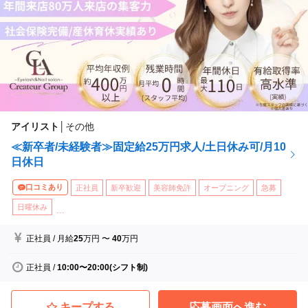
アイリスト
│
その他
≪新卒者/未経験者≫固定給25万円求人/土日休み可/月10
日休日
口コミあり
正社員
新卒歓迎
美容師免許
オープニング
急募
日曜休み
...
正社員
/
月給
25
万円
〜
40
万円
正社員
/
10:00〜20:00(シフト制)
キープする
応募画面へ進む