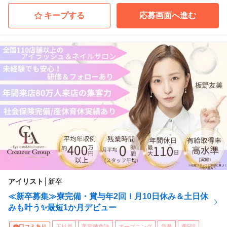
キープする
応募画面へ進む
アイリスト
│
新卒
≪新卒募集≫寮完備・賞与年2回！月10日休み＆土日休
みも叶う✨最短1か月デビュー
口コミあり
正社員
美容師免許
オープニング
急募
週5回