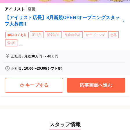
アイリスト
│
店長
【アイリスト店長】8月新規OPEN!オープニングスタッ
フ大募集!!
口コミあり
正社員
新卒歓迎
美容師免許
オープニング
急募
週5回
...
正社員
/
月給
30
万円
〜
40
万円
正社員
/
10:00〜20:00(シフト制)
キープする
応募画面へ進む
スタッフ情報