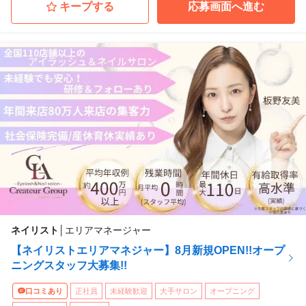
キープする
応募画面へ進む
ネイリスト
│
エリアマネージャー
【ネイリストエリアマネジャー】8月新規OPEN!!オープ
ニングスタッフ大募集!!
口コミあり
正社員
未経験歓迎
大手サロン
オープニング