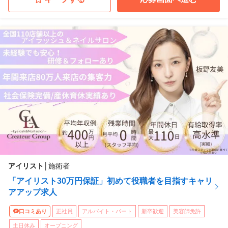
アイリスト
│
施術者
「アイリスト30万円保証」初めて役職者を目指すキャリ
アアップ求人
口コミあり
正社員
アルバイト・パート
新卒歓迎
美容師免許
土日休み
オープニング
...