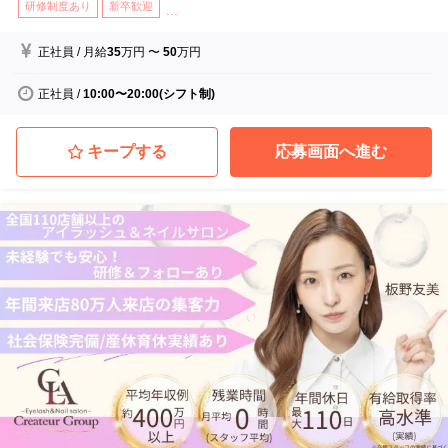
研修制度あり
新卒歓迎
...
正社員
/
月給
35
万円
〜
50
万円
正社員
/
10:00〜20:00(シフト制)
キープする
応募画面へ進む