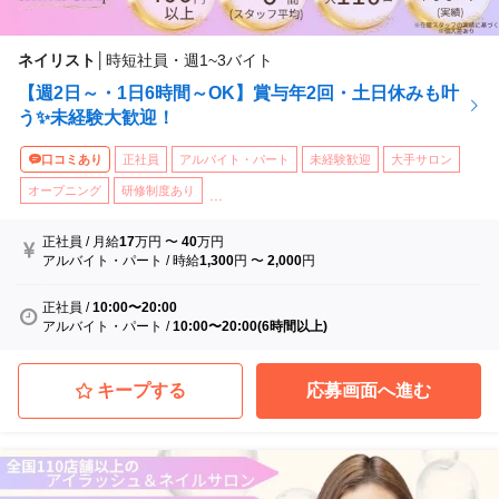
ネイリスト
│
時短社員・週1~3バイト
【週2日～・1日6時間～OK】賞与年2回・土日休みも叶
う✨未経験大歓迎！
口コミあり
正社員
アルバイト・パート
未経験歓迎
大手サロン
オープニング
研修制度あり
...
正社員
/
月給
17
万円
〜
40
万円
アルバイト・パート
/
時給
1,300
円
〜
2,000
円
正社員
/
10:00〜20:00
アルバイト・パート
/
10:00〜20:00(6時間以上)
キープする
応募画面へ進む