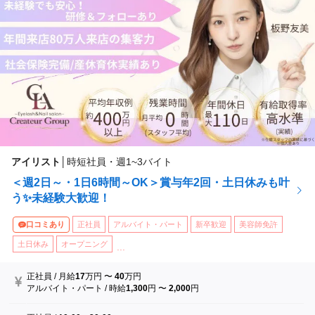
アイリスト
│
時短社員・週1~3バイト
＜週2日～・1日6時間～OK＞賞与年2回・土日休みも叶
う✨未経験大歓迎！
口コミあり
正社員
アルバイト・パート
新卒歓迎
美容師免許
土日休み
オープニング
...
正社員
/
月給
17
万円
〜
40
万円
アルバイト・パート
/
時給
1,300
円
〜
2,000
円