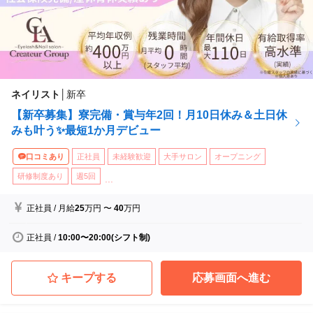
ネイリスト
│
新卒
【新卒募集】寮完備・賞与年2回！月10日休み＆土日休
みも叶う✨最短1か月デビュー
口コミあり
正社員
未経験歓迎
大手サロン
オープニング
研修制度あり
週5回
...
正社員
/
月給
25
万円
〜
40
万円
正社員
/
10:00〜20:00(シフト制)
キープする
応募画面へ進む