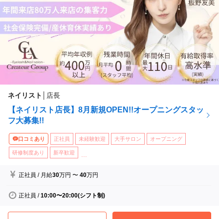
ネイリスト
│
店長
【ネイリスト店長】8月新規OPEN!!オープニングスタッ
フ大募集!!
口コミあり
正社員
未経験歓迎
大手サロン
オープニング
研修制度あり
新卒歓迎
...
正社員
/
月給
30
万円
〜
40
万円
正社員
/
10:00〜20:00(シフト制)