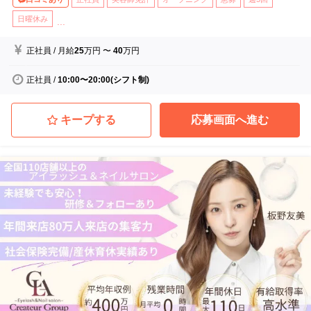
日曜休み
...
正社員
/
月給
25
万円
〜
40
万円
正社員
/
10:00〜20:00(シフト制)
キープする
応募画面へ進む