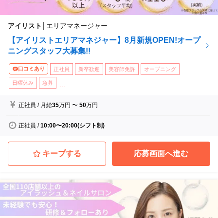
アイリスト
│
エリアマネージャー
【アイリストエリアマネジャー】8月新規OPEN!オープ
ニングスタッフ大募集!!
口コミあり
正社員
新卒歓迎
美容師免許
オープニング
日曜休み
急募
...
正社員
/
月給
35
万円
〜
50
万円
正社員
/
10:00〜20:00(シフト制)
キープする
応募画面へ進む