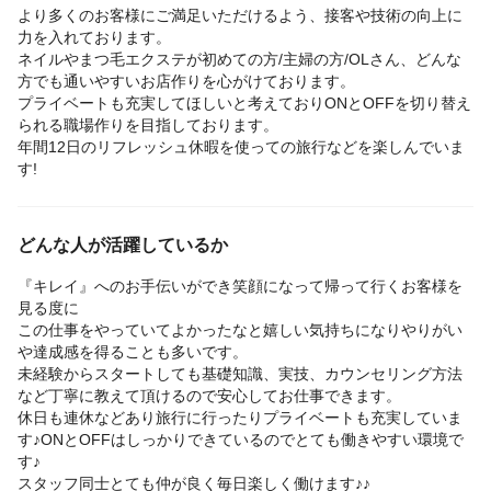
より多くのお客様にご満足いただけるよう、接客や技術の向上に
力を入れております。
ネイルやまつ毛エクステが初めての方/主婦の方/OLさん、どんな
方でも通いやすいお店作りを心がけております。
プライベートも充実してほしいと考えておりONとOFFを切り替え
られる職場作りを目指しております。
年間12日のリフレッシュ休暇を使っての旅行などを楽しんでいま
す!
どんな人が活躍しているか
『キレイ』へのお手伝いができ笑顔になって帰って行くお客様を
見る度に
この仕事をやっていてよかったなと嬉しい気持ちになりやりがい
や達成感を得ることも多いです。
未経験からスタートしても基礎知識、実技、カウンセリング方法
など丁寧に教えて頂けるので安心してお仕事できます。
休日も連休などあり旅行に行ったりプライベートも充実していま
す♪ONとOFFはしっかりできているのでとても働きやすい環境で
す♪
スタッフ同士とても仲が良く毎日楽しく働けます♪♪