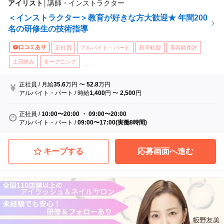
アイリスト
│
講師・インストラクター
＜インストラクター＞教育が好きな方大歓迎★ 年間200
名の研修生の技術指導
口コミあり
正社員
アルバイト・パート
新卒歓迎
美容師免許
土日休み
オープニング
...
正社員
/
月給
35.6
万円
〜
52.8
万円
アルバイト・パート
/
時給
1,400
円
〜
2,500
円
正社員
/
10:00〜20:00 ・ 09:00〜20:00
アルバイト・パート
/
09:00〜17:00(実働8時間)
キープする
応募画面へ進む