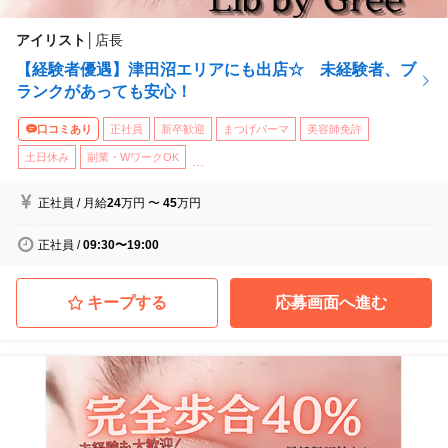
アイリスト
│
店長
【経験者優遇】津田沼エリアにも出店☆ 未経験者、ブ
ランクがあっても安心！
口コミあり
正社員
新卒歓迎
まつげパーマ
美容師免許
土日休み
副業・WワークOK
...
正社員
/
月給
24
万円
〜
45
万円
正社員
/
09:30〜19:00
キープする
応募画面へ進む