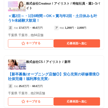
株式会社Createur
/
アイリスト / 時短社員・週1~3バ
イト
＜週2日～・1日6時間～OK＞賞与年2回・土日休みも叶
う✨未経験大歓迎！
正
17.0
万円
40.0
万円
ア
1,200
円
2,000
円
月給
~
時給
~
千葉県 千葉市...他84店舗
キープする
応募画面へ進む
株式会社CS
/
アイリスト / 新卒
【新卒募集/オープニング店舗◎】安心充実の研修環境◎
社保完備！福利厚生充実♪
正
25.0
万円
60.0
万円
月給
~
千葉県 千葉市...他238店舗
キープする
応募画面へ進む