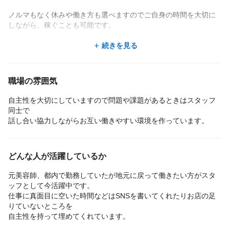
ノルマもなく休みや働き方も選べますのでご自身の時間を大切に
しながら、稼ぐことも可能です。
スタッフで多いのは
続きを見る
「元美容師」
様々な理由で美容師ができない状況になっても美容関係の仕事は
したい
職場の雰囲気
もう１度お客様と接してみたい
など美容師を諦めたスタッフも今は楽しく働いています。
自主性を大切にしていますので問題や課題があるときはスタッフ
同士で
話し合い協力しながらお互い働きやすい環境を作っています。
コロナ禍でマスク生活はいつまで続くかわからない状況ですがさ
らに目元のメイクのお手伝いになればと
アイブロウの技術も取り入れております。
どんな人が活躍しているか
元美容師、都内で勤務していたが地元に戻って働きたい方がスタ
ッフとして今活躍中です。
今後も状況に合わせて最新の技術を学ぶ環境は作っていこうと考
仕事に真面目に空いた時間などはSNSを書いてくれたりお店の足
えてます。
りていないところを
自主性を持って埋めてくれています。