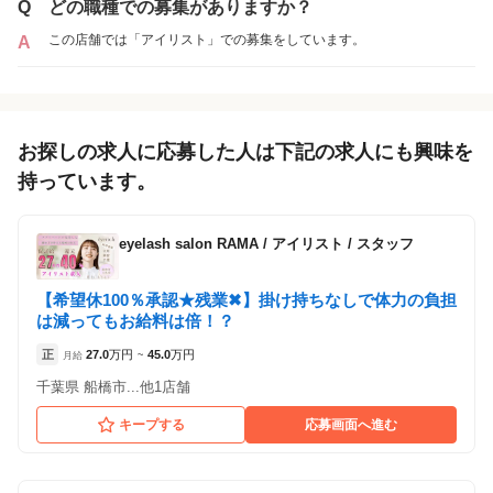
Q
どの職種での募集がありますか？
この店舗では「アイリスト」での募集をしています。
A
お探しの求人に応募した人は下記の求人にも興味を
持っています。
eyelash salon RAMA
/
アイリスト / スタッフ
【希望休100％承認★残業✖︎】掛け持ちなしで体力の負担
は減ってもお給料は倍！？
正
27.0
万円
45.0
万円
月給
~
千葉県 船橋市...他1店舗
キープする
応募画面へ進む