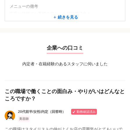
メニューの備考
丁寧な技術でお客様の口コミも好評価続出！
続きを見る
美容情報サービスを参考
ハリウッドリフトアイブロウも導入！！
企業への口コミ
内定者・在籍経験のあるスタッフに伺いました
この職場で働くことの面白み・やりがいはどんなと
ころですか？
20代前半/女性/内定（回答時）
勤務確認済み
美容師
この職場はスタイリストの仲がよくお店の雰囲気がとてもいいで