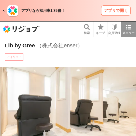
アプリで開く
アプリなら採用率1.75倍！
リジョブ
検索
キープ
会員登録
メニュー
Lib by Gree
（株式会社enser）
アイリスト