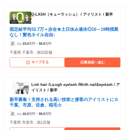
Q-LASH（キューラッシュ）
/
アイリスト / 新卒
固定給平均32.7万＋歩合★土日休み連休◎10～19時残業
なし！髪色ネイル自由♪
正
23.0
万円
55.0
万円
月給
~
千葉県 千葉市...他10店舗
キープする
応募画面へ進む
Lish hair /La:ugh eyelash /Mirth nail&eyelash
/
ア
イリスト / 新卒
新卒募集！支持される高い技術と接客のアイリストに☆
千葉、市原、佐倉、稲毛☆
正
22.0
万円
55.0
万円
月給
~
千葉県 市原市...他1店舗