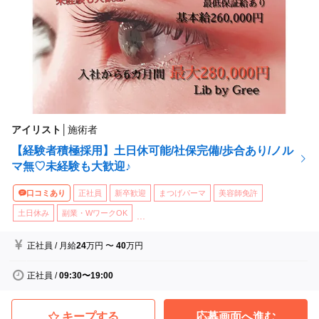
アイリスト
│
施術者
【経験者積極採用】土日休可能/社保完備/歩合あり/ノル
マ無♡未経験も大歓迎♪
口コミあり
正社員
新卒歓迎
まつげパーマ
美容師免許
土日休み
副業・WワークOK
...
正社員
/
月給
24
万円
〜
40
万円
正社員
/
09:30〜19:00
キープする
応募画面へ進む