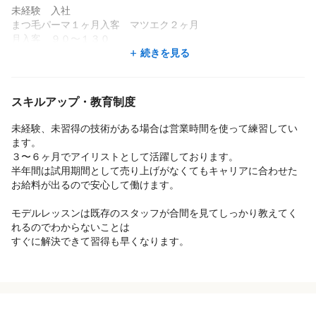
未経験 入社
アイリストは時間の余裕を作ることも、稼ぐことも、一人の女性
まつ毛パーマ１ヶ月入客 マツエク２ヶ月
として
月入客 ９０〜１３０
自信をつけることもできます。
月給総額 ２６万〜
続きを見る
不安なことやわからないことはご応募後、気軽にご相談くださ
い。
責任感のある女性で接客も丁寧な方です
８日休み８時間労働ですが暇な時間SNSを書いてくれたり
スキルアップ・教育制度
後輩の指導を積極的に動いてくれています
未経験、未習得の技術がある場合は営業時間を使って練習してい
ます。
経験者 都内で勤務していた
３〜６ヶ月でアイリストとして活躍しております。
まつパー経験なし ３ヶ月で習得
半年間は試用期間として売り上げがなくてもキャリアに合わせた
入客数 ８０〜１２０
お給料が出るので安心して働けます。
月給総額 ２４万〜
モデルレッスンは既存のスタッフが合間を見てしっかり教えてく
都内で高級店で働いていたので接客や立ち振る舞いが綺麗な方
れるのでわからないことは
スタッフの些細な悩みも気づきやさしく声をかけてくれているの
すぐに解決できて習得も早くなります。
が印象的
技術に妥協なく納得するまでしっかりと練習する方です