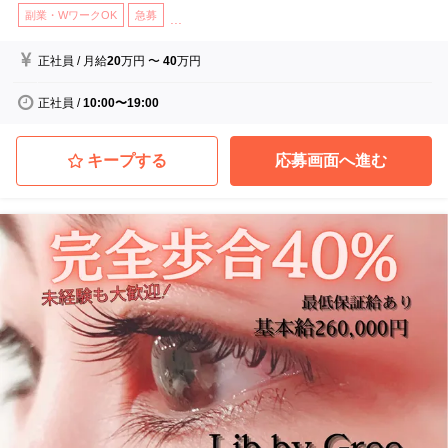
副業・WワークOK
急募
...
正社員
/
月給
20
万円
〜
40
万円
正社員
/
10:00〜19:00
キープする
応募画面へ進む