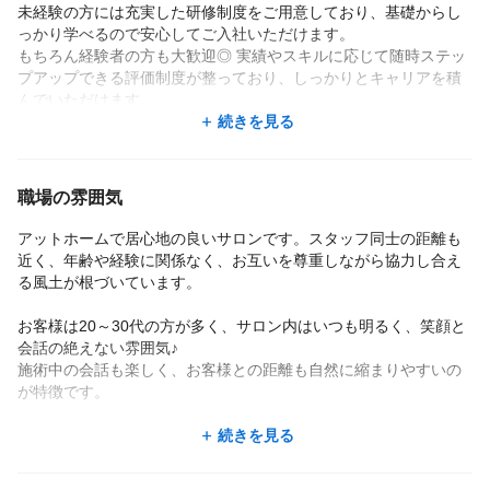
未経験の方には充実した研修制度をご用意しており、基礎からし
っかり学べるので安心してご入社いただけます。
もちろん経験者の方も大歓迎◎ 実績やスキルに応じて随時ステッ
プアップできる評価制度が整っており、しっかりとキャリアを積
んでいただけます。
続きを見る
■スタッフのエピソード
印象深いのは、結婚を控えたお客様に1年間かけてブライダルエス
テを行ったことです。
職場の雰囲気
上半身中心の施術を重ね、式直前には「ドレス姿の後ろ姿が一番
のお気に入り」と言っていただき、思わず一緒に号泣してしまい
アットホームで居心地の良いサロンです。スタッフ同士の距離も
ました。
近く、年齢や経験に関係なく、お互いを尊重しながら協力し合え
お客様からいただいた結婚式の写真は、今でも宝物です。
る風土が根づいています。
当サロンはスタッフ同士の距離が近く、年齢に関係なく自然な関
係が築けています。
お客様は20～30代の方が多く、サロン内はいつも明るく、笑顔と
パートさんのお子さんとプライベートで交流があることも♪
会話の絶えない雰囲気♪
言いたいことを言い合える風通しの良さが、居心地の良い雰囲気
施術中の会話も楽しく、お客様との距離も自然に縮まりやすいの
につながっています。
が特徴です。
■店長から見た働きやすさ
スタッフからも「自分らしく働ける」「毎日が楽しい」という声
続きを見る
働きやすさでまず感じるのは、お休みの取りやすさです。
が多く、無理せず自然体でいられる環境が整っています。
基本は平日休みですが、希望があれば土日祝のお休みも取得OK！
エステの技術だけでなく、人とのつながりも大切にしたい方にぴ