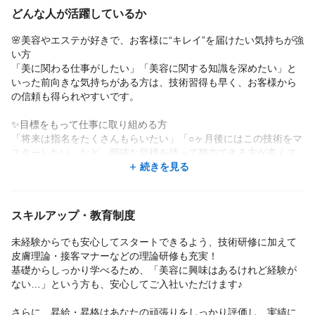
シフトも早めに決まるので、プライベートの予定も立てやすいで
ったりの職場です。
どんな人が活躍しているか
す。
また、産休・育休の取得や復帰もスムーズで、子育て中のスタッ
🌸美容やエステが好きで、お客様に“キレイ”を届けたい気持ちが強
フには時短勤務など柔軟な働き方が可能。
い方
実際に、10時〜16時勤務で家庭と両立しているスタッフも活躍中
「美に関わる仕事がしたい」「美容に関する知識を深めたい」と
です♪
いった前向きな気持ちがある方は、技術習得も早く、お客様から
の信頼も得られやすいです。
■求職者の皆さまへ
グラサヴォーグは、働きやすさ・人間関係・スキルアップの環境
✨目標をもって仕事に取り組める方
すべてが揃ったサロンです。
「将来は指名をたくさんもらいたい」「○ヶ月後にはこの技術をマ
スタッフ同士の距離が近く、店舗を超えての交流もあり、時には
スターしたい」など、明確な目標を持って努力できる方が多くス
プライベートで遊ぶことも♪
テップアップを実現しています！
続きを見る
「エステの仕事が好き」「もっと成長したい」「安心して長く働
ける場所を探している」
💬人と話すことが好きな方
そんな方に、ぜひ一度お会いしたいと思っています。
グラサヴォーグでは施術中の会話も大切なサービスのひとつ。お
まずはお気軽にお話を聞きに来てください。お待ちしています！
スキルアップ・教育制度
客様との信頼関係を築く上で、自然なコミュニケーションを楽し
める方が活躍しています♪
未経験からでも安心してスタートできるよう、技術研修に加えて
皮膚理論・接客マナーなどの理論研修も充実！
💚チームワークを大切にできる方
基礎からしっかり学べるため、「美容に興味はあるけれど経験が
スタッフ同士のサポートや声かけが多く、職場はいつも明るい雰
ない…」という方も、安心してご入社いただけます♪
囲気。1人ではなくチームで頑張る意識のある方は、自然と周囲か
らも信頼され、長く活躍されています。
さらに、昇給・昇格はあなたの頑張りをしっかり評価し、実績に