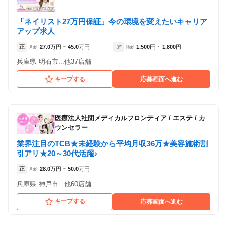
「ネイリスト27万円保証」今の環境を変えたいキャリア
アップ求人
正
27.0
万円
45.0
万円
ア
1,500
円
1,800
円
月給
~
時給
~
兵庫県 明石市...他37店舗
キープする
応募画面へ進む
医療法人社団メディカルフロンティア
/
エステ / カ
ウンセラー
業界注目のTCB★未経験から平均月収36万★美容施術割
引アリ★20～30代活躍♪
正
28.0
万円
50.0
万円
月給
~
兵庫県 神戸市...他60店舗
キープする
応募画面へ進む