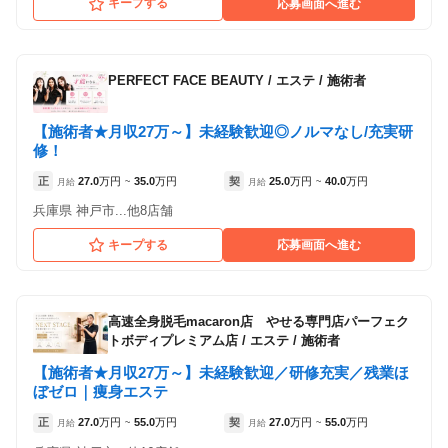
キープする
応募画面へ進む
PERFECT FACE BEAUTY
/
エステ / 施術者
【施術者★月収27万～】未経験歓迎◎ノルマなし/充実研
修！
正
27.0
万円
35.0
万円
契
25.0
万円
40.0
万円
月給
~
月給
~
兵庫県 神戸市...他8店舗
キープする
応募画面へ進む
高速全身脱毛macaron店 やせる専門店パーフェク
トボディプレミアム店
/
エステ / 施術者
【施術者★月収27万～】未経験歓迎／研修充実／残業ほ
ぼゼロ｜痩身エステ
正
27.0
万円
55.0
万円
契
27.0
万円
55.0
万円
月給
~
月給
~