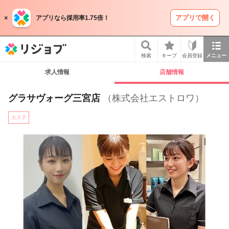
アプリで開く
アプリなら採用率1.75倍！
リジョブ
検索
キープ
会員登録
メニュー
求人情報
店舗情報
グラサヴォーグ三宮店
（株式会社エストロワ）
エステ