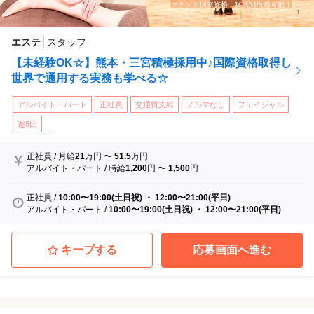
エステ
│
スタッフ
【未経験OK☆】熊本・三宮積極採用中♪国際資格取得し
世界で通用する実務も学べる☆
アルバイト・パート
正社員
交通費支給
ノルマなし
フェイシャル
週5回
...
正社員
/
月給
21
万円
〜
51.5
万円
アルバイト・パート
/
時給
1,200
円
〜
1,500
円
正社員
/
10:00〜19:00(土日祝) ・ 12:00〜21:00(平日)
アルバイト・パート
/
10:00〜19:00(土日祝) ・ 12:00〜21:00(平日)
キープする
応募画面へ進む