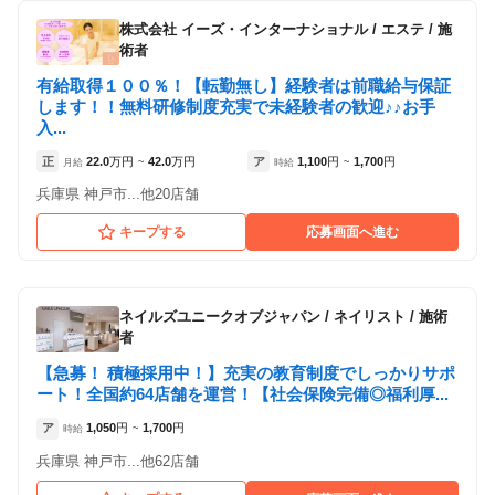
株式会社 イーズ・インターナショナル
/
エステ / 施
術者
有給取得１００％！【転勤無し】経験者は前職給与保証
します！！無料研修制度充実で未経験者の歓迎♪♪お手
入...
正
22.0
万円
42.0
万円
ア
1,100
円
1,700
円
月給
~
時給
~
兵庫県 神戸市...他20店舗
キープする
応募画面へ進む
ネイルズユニークオブジャパン
/
ネイリスト / 施術
者
【急募！ 積極採用中！】充実の教育制度でしっかりサポ
ート！全国約64店舗を運営！【社会保険完備◎福利厚...
ア
1,050
円
1,700
円
時給
~
兵庫県 神戸市...他62店舗