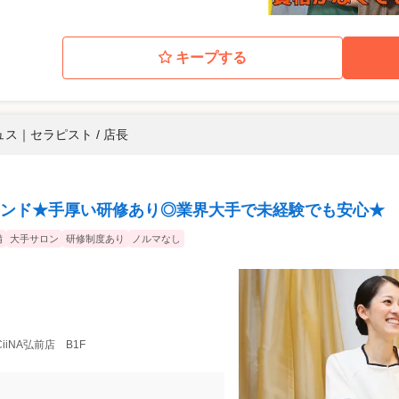
キープする
ュス
｜
セラピスト / 店長
ンド★手厚い研修あり◎業界大手で未経験でも安心★
備
大手サロン
研修制度あり
ノルマなし
A CiiNA弘前店 B1F