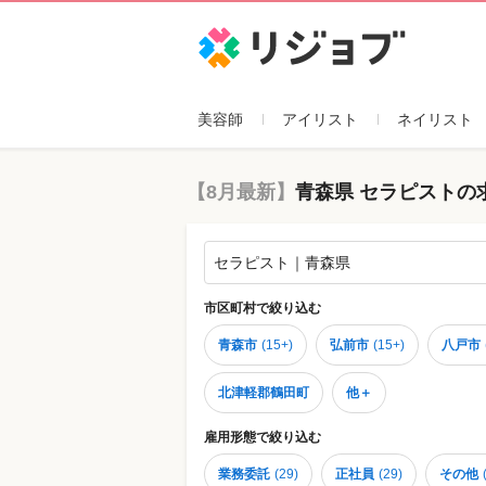
リジョブ
美容師
アイリスト
ネイリスト
【8月最新】
青森県 セラピストの
セラピスト｜青森県
市区町村
で絞り込む
青森市
(
15+
)
弘前市
(
15+
)
八戸市
北津軽郡鶴田町
他＋
雇用形態
で絞り込む
業務委託
(
29
)
正社員
(
29
)
その他