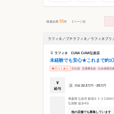
55
検索結果
件
1ページ目
ラフィネ／プチラフィネ／ラフィネプリ
ラフィネ CiiNA CiiNA弘前店
未経験でも安心★これまで約3
正社員
交通費支給
社会保険完
口コミあり
月給
22.3
万円
25
万円
正
~
給与
青森県
弘前市
駅前3- 2 -1 CiiN
弘前駅 徒歩4分
他の店舗でも募集しています