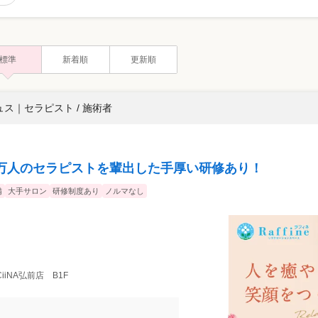
標準
新着順
更新順
ュス
｜
セラピスト / 施術者
万人のセラピストを輩出した手厚い研修あり！
備
大手サロン
研修制度あり
ノルマなし
A CiiNA弘前店 B1F