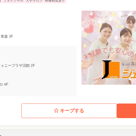
備
フェイシャル
大手サロン
研修制度あり
ド青森 3F
ンフォニープラザ沼館 2F
ロ 4F
キープする