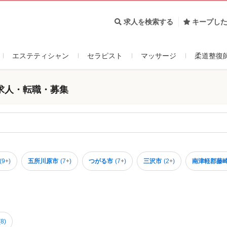
求人を検索する
キープし
エステティシャン
セラピスト
マッサージ
柔道整復
求人・転職・募集
(
9+
)
五所川原市
(
7+
)
つがる市
(
7+
)
三沢市
(
2+
)
南津軽郡藤
(
8
)