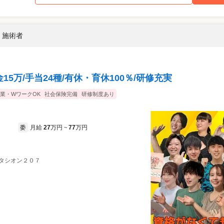
/ 施術者
15万/手当24種/有休・育休100％/研修充実
業・WワークOK
社会保険完備
研修制度あり
月給
27
万円
77
万円
委
~
ビタシオン２０７