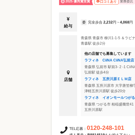
2025 優秀賞受賞
業務委託
口コミあり
完全歩合
2,232
円
4,068
円
委
~
給与
青森県
青森市
柳川1-1-5 ＆ラビナ
青森駅 徒歩2分
他の店舗でも募集しています
ラフィネ CiiNA CiiNA弘前店
青森県
弘前市
駅前3- 2 -1 Ci
弘前駅 徒歩4分
ラフィネ 五所川原ＥＬＭ店
店舗
青森県
五所川原市
大字唐笠柳字
津軽五所川原駅 徒歩20分
ラフィネ イオンモールつがる
青森県
つがる市
柏稲盛幾世4
五所川原駅
0120-248-101
TEL応募：