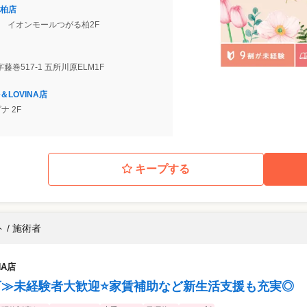
柏店
1 イオンモールつがる柏2F
藤巻517-1 五所川原ELM1F
LOVINA店
ナ 2F
キープする
 / 施術者
A店
万≫未経験者大歓迎⭐家賃補助など新生活支援も充実◎