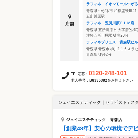
ラフィネ イオンモールつがる
青森県
つがる市
柏稲盛幾世4
五所川原駅
ラフィネ 五所川原ＥＬＭ店
店舗
青森県
五所川原市
大字唐笠柳字
津軽五所川原駅 徒歩20分
ラフィネプリュス 青森駅ビル＆
青森県
青森市
柳川1-1-5 ＆ラビ
青森駅 徒歩2分
0120-248-101
TEL応募：
求人番号：
B8335382
をお控え下さい
ジェイエステティック
｜
セラピスト / ス
ジェイエステティック 青森店
【創業48年】安心の環境でデ