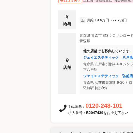
正社員
交通費支給
社会保険完
口コミあり
月給
19.4
万円
27.7
万円
正
~
給与
青森県
青森市
緑3-9-2 サンロー
青森駅
他の店舗でも募集しています
ジェイエステティック 八戸店
青森県
八戸市
沼館4-4-8 シ
店舗
本八戸駅
ジェイエステティック 弘前店
青森県
弘前市
駅前町9-20 ヒロ
弘前駅 徒歩9分
0120-248-101
TEL応募：
求人番号：
B2047439
をお控え下さい