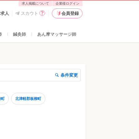
求人掲載について
企業様ログイン
た求人
スカウト
会員登録
師
鍼灸師
あん摩マッサージ師
条件変更
崎町
北津軽郡板柳町