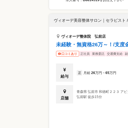
求人番号：
B8814519
をお控え下さい
ヴィオーデ美容整体サロン
｜
セラピスト 
ヴィオーデ整体院 弘前店
未経験・無資格26万～！/支度金
正社員
業務委託
交通費支給
副
口コミあり
月給
26
万円
65
万円
正
~
給与
青森県
弘前市
和徳町２２３ ア
弘前駅 徒歩15分
店舗