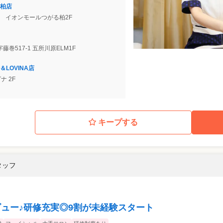
柏店
1 イオンモールつがる柏2F
藤巻517-1 五所川原ELM1F
LOVINA店
ナ 2F
キープする
タッフ
ビュー♪研修充実◎9割が未経験スタート