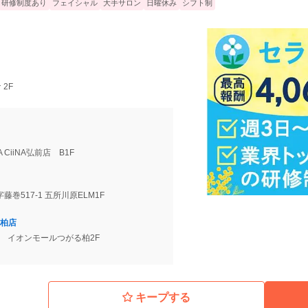
研修制度あり
フェイシャル
大手サロン
日曜休み
シフト制
 2F
iNA CiiNA弘前店 B1F
藤巻517-1 五所川原ELM1F
柏店
1 イオンモールつがる柏2F
キープする