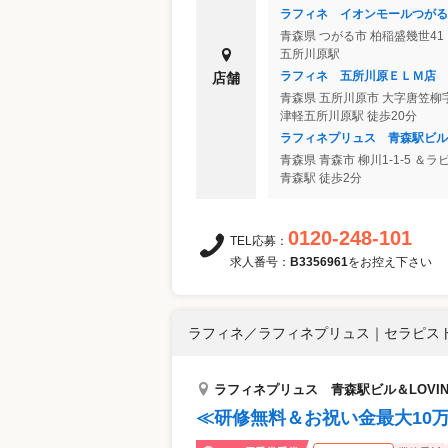
ラフィネ イオンモールつがる
青森県
つがる市
柏稲盛幾世4
五所川原駅
ラフィネ 五所川原ＥＬＭ店
店舗
青森県
五所川原市
大字唐笠柳字
津軽五所川原駅 徒歩20分
ラフィネプリュス 青森駅ビル＆
青森県
青森市
柳川1-1-5 ＆ラビ
青森駅 徒歩2分
0120-248-101
TEL応募：
求人番号：
B3356961
をお控え下さい
ラフィネ／ラフィネプリュス
｜
セラピスト
ラフィネプリュス 青森駅ビル＆LOVIN
≪研修無料＆お祝い金最大10