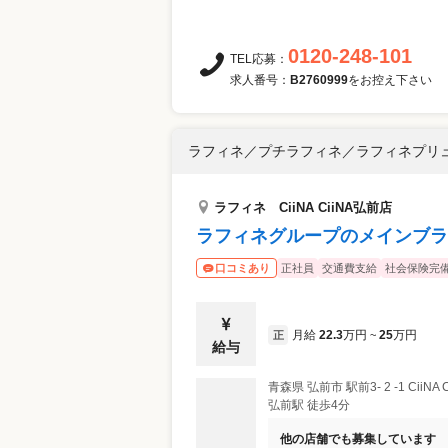
0120-248-101
TEL応募：
求人番号：
B2760999
をお控え下さい
ラフィネ／プチラフィネ／ラフィネプリ
ラフィネ CiiNA CiiNA弘前店
ラフィネグループのメインブラ
正社員
交通費支給
社会保険完
口コミあり
月給
22.3
万円
25
万円
正
~
給与
青森県
弘前市
駅前3- 2 -1 CiiN
弘前駅 徒歩4分
他の店舗でも募集しています