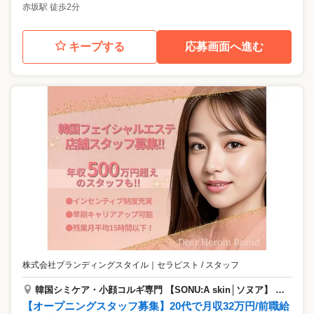
赤坂駅 徒歩2分
キープする
応募画面へ進む
株式会社ブランディングスタイル
｜
セラピスト / スタッフ
韓国シミケア・小顔コルギ専門 【SONU:A skin│ソヌア】 シミ/コルギ天神店
【オープニングスタッフ募集】20代で月収32万円/前職給