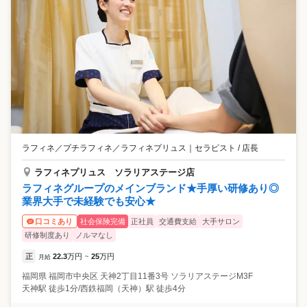
ラフィネ／プチラフィネ／ラフィネプリュス
｜
セラピスト / 店長
ラフィネプリュス ソラリアステージ店
ラフィネグループのメインブランド★手厚い研修あり◎
業界大手で未経験でも安心★
社会保険完備
正社員
交通費支給
大手サロン
口コミあり
研修制度あり
ノルマなし
正
22.3
万円
25
万円
月給
~
福岡県
福岡市中央区
天神2丁目11番3号 ソラリアステージM3F
天神駅 徒歩1分/西鉄福岡（天神）駅 徒歩4分