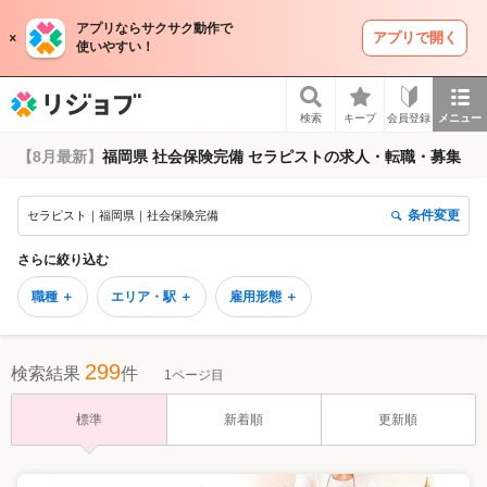
アプリならサクサク動作で
アプリで開く
使いやすい！
リジョブ
検索
キープ
会員登録
メニュー
【8月最新】
福岡県 社会保険完備 セラピストの求人・転職・募集
条件変更
セラピスト｜福岡県｜社会保険完備
さらに絞り込む
職種 ＋
エリア・駅 ＋
雇用形態 ＋
299
検索結果
件
1ページ目
標準
新着順
更新順