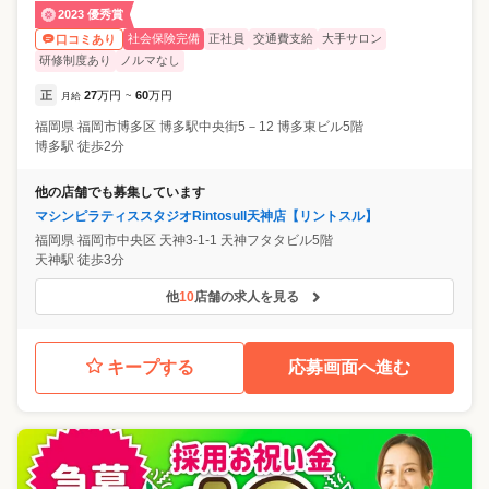
2023 優秀賞
社会保険完備
正社員
交通費支給
大手サロン
口コミあり
研修制度あり
ノルマなし
正
27
万円
60
万円
月給
~
福岡県
福岡市博多区
博多駅中央街5－12 博多東ビル5階
博多駅 徒歩2分
他の店舗でも募集しています
マシンピラティススタジオRintosull天神店【リントスル】
福岡県
福岡市中央区
天神3-1-1 天神フタタビル5階
天神駅 徒歩3分
他
10
店舗の求人を見る
キープする
応募画面へ進む