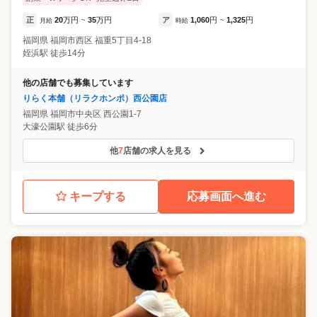
正
20
万円
35
万円
ア
1,060
円
1,325
円
月給
~
時給
~
福岡県
福岡市西区
福重5丁目4-18
姪浜駅 徒歩14分
他の店舗でも募集しています
りらく本舗（リラクホンポ）西公園店
福岡県
福岡市中央区
西公園1-7
大濠公園駅 徒歩6分
他
7
店舗の求人を見る
キープする
応募画面へ進む