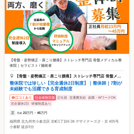
【骨盤・姿勢矯正・肩こり腰痛】ストレッチ専門店 骨盤メディカル整
体院
｜
セラピスト / 施術者
【骨盤・姿勢矯正・肩こり腰痛】ストレッチ専門店 骨盤メディカル整体院 北九州小倉駅院
整体院では珍しい【完全週休2日制度】｜整体師｜7割が
未経験でも活躍できる育成制度
社会保険完備
正社員
交通費支給
副業・WワークOK
口コミあり
完全週休2日
研修制度あり
正
23
万円
45
万円
月給
~
福岡県
北九州市小倉北区
京町1丁目6-36 デザイナーズざ・京 405号
小倉駅 徒歩5分