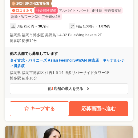
2024 BRONZE賞受賞
社会保険完備
アルバイト・パート
正社員
交通費支給
口コミあり
副業・WワークOK
完全週休2日
正
25
万円
30
万円
ア
1,060
円
1,875
円
月給
~
時給
~
福岡県
福岡市博多区
美野島1-4-32 BlueWing hakata 2F
博多駅 徒歩14分
他の店舗でも募集しています
タイ古式・バリニーズ Asian Feeling ISAWAN 住吉店 キャナルシテ
ィ博多横
福岡県
福岡市博多区
住吉1-6-14 博多リバーサイドタワー1F
博多駅 徒歩16分
他
1
店舗の求人を見る
キープする
応募画面へ進む