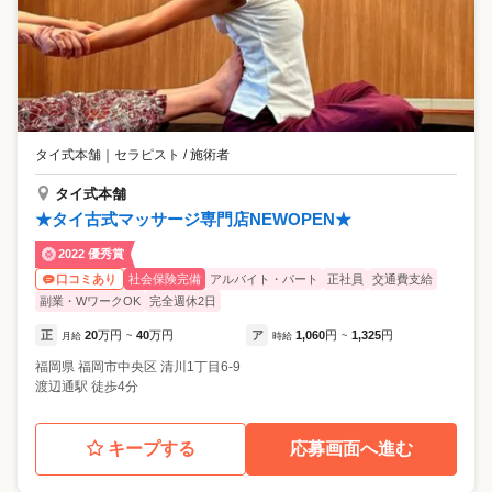
タイ式本舗
｜
セラピスト / 施術者
タイ式本舗
★タイ古式マッサージ専門店NEWOPEN★
2022 優秀賞
社会保険完備
アルバイト・パート
正社員
交通費支給
口コミあり
副業・WワークOK
完全週休2日
正
20
万円
40
万円
ア
1,060
円
1,325
円
月給
~
時給
~
福岡県
福岡市中央区
清川1丁目6-9
渡辺通駅 徒歩4分
キープする
応募画面へ進む