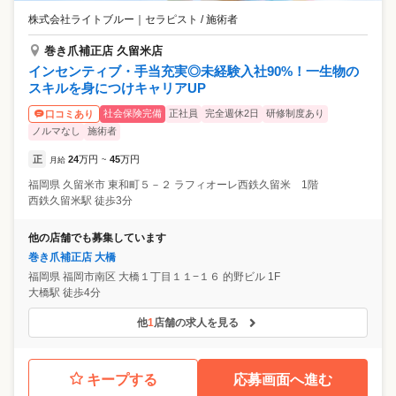
株式会社ライトブルー
｜
セラピスト / 施術者
巻き爪補正店 久留米店
インセンティブ・手当充実◎未経験入社90%！一生物の
スキルを身につけキャリアUP
社会保険完備
正社員
完全週休2日
研修制度あり
口コミあり
ノルマなし
施術者
正
24
万円
45
万円
月給
~
福岡県
久留米市
東和町５－２ ラフィオーレ西鉄久留米 1階
西鉄久留米駅 徒歩3分
他の店舗でも募集しています
巻き爪補正店 大橋
福岡県
福岡市南区
大橋１丁目１１−１６ 的野ビル 1F
大橋駅 徒歩4分
他
1
店舗の求人を見る
キープする
応募画面へ進む