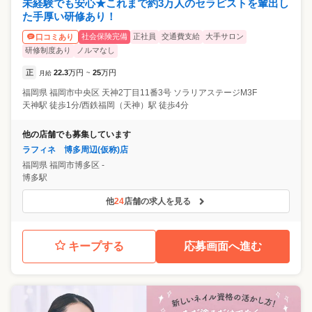
未経験でも安心★これまで約3万人のセラピストを輩出し
た手厚い研修あり！
社会保険完備
正社員
交通費支給
大手サロン
口コミあり
研修制度あり
ノルマなし
正
22.3
万円
25
万円
月給
~
福岡県
福岡市中央区
天神2丁目11番3号 ソラリアステージM3F
天神駅 徒歩1分/西鉄福岡（天神）駅 徒歩4分
他の店舗でも募集しています
ラフィネ 博多周辺(仮称)店
福岡県
福岡市博多区
-
博多駅
他
24
店舗の求人を見る
キープする
応募画面へ進む