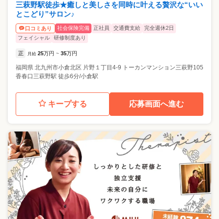
三萩野駅徒歩★癒しと美しさを同時に叶える贅沢な“いい
とこどり”サロン♪
社会保険完備
正社員
交通費支給
完全週休2日
口コミあり
フェイシャル
研修制度あり
正
25
万円
35
万円
月給
~
福岡県
北九州市小倉北区
片野１丁目4-9 トーカンマンション三萩野105
香春口三萩野駅 徒歩6分/小倉駅
キープする
応募画面へ進む