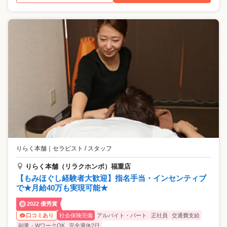
りらく本舗
｜
セラピスト / スタッフ
りらく本舗（リラクホンポ）福重店
【もみほぐし経験者大歓迎】指名手当・インセンティブ
で★月給40万も実現可能★
2022 優秀賞
社会保険完備
アルバイト・パート
正社員
交通費支給
口コミあり
副業・WワークOK
完全週休2日