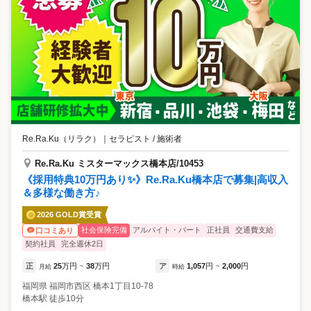
Re.Ra.Ku（リラク）
｜
セラピスト / 施術者
Re.Ra.Ku ミスターマックス橋本店/10453
《採用特典10万円あり✨》Re.Ra.Ku橋本店で募集|高収入
＆多様な働き方♪
2026 GOLD賞受賞
社会保険完備
アルバイト・パート
正社員
交通費支給
口コミあり
契約社員
完全週休2日
正
25
万円
38
万円
ア
1,057
円
2,000
円
月給
~
時給
~
福岡県
福岡市西区
橋本1丁目10-78
橋本駅 徒歩10分