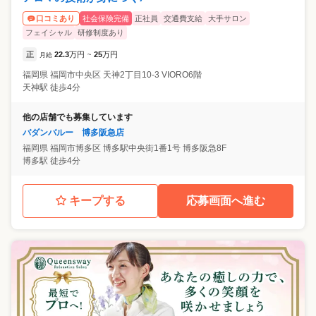
社会保険完備
正社員
交通費支給
大手サロン
口コミあり
フェイシャル
研修制度あり
正
22.3
万円
25
万円
月給
~
福岡県
福岡市中央区
天神2丁目10-3 VIORO6階
天神駅 徒歩4分
他の店舗でも募集しています
バダンバルー 博多阪急店
福岡県
福岡市博多区
博多駅中央街1番1号 博多阪急8F
博多駅 徒歩4分
キープする
応募画面へ進む