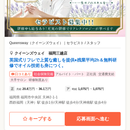
Queensway（クイーンズウェイ）
｜
セラピスト / スタッフ
クイーンズウェイ 福岡三越店
英国式リフレで上質な癒しを提供♦残業平均2h＆無料研
修でオイル技術も身につく。
社会保険完備
アルバイト・パート
正社員
交通費支給
口コミあり
大手サロン
研修制度あり
正
20.8
万円
36.1
万円
ア
1,075
円
1,075
円
月給
~
時給
~
福岡県
福岡市中央区
天神2-1-1
西鉄福岡（天神）駅 徒歩1分/天神駅 徒歩4分/天神南駅 徒歩4分
キープする
応募画面へ進む