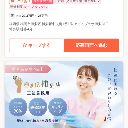
社会保険完備
正社員
交通費支給
大手サロン
口コミあり
研修制度あり
ノルマなし
正
22.3
万円
25
万円
月給
~
福岡県
福岡市博多区
博多駅中央街1番1号 アミュプラザ博多B1F
博多駅 徒歩4分
キープする
応募画面へ進む