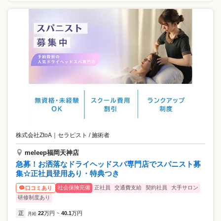
株式会社ZtoA
｜
セラピスト / 施術者
meleep福岡天神店
急募！お洒落なドライヘッドスパ専門店でスパニスト募
集☆正社員登用あり・特典つき
社会保険完備
正社員
交通費支給
契約社員
大手サロン
口コミあり
研修制度あり
正
22
万円
40.1
万円
月給
~