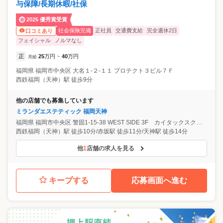
与保障/長期休暇/社保
2025 優秀賞受賞
社会保険完備
正社員
交通費支給
完全週休2日
口コミあり
フェイシャル
ノルマなし
正
25
万円
40
万円
月給
~
福岡県
福岡市中央区
大名１-２-１１ プロテクト３ビル７Ｆ
西鉄福岡（天神）駅 徒歩9分
他の店舗でも募集しています
ミランダエステティック 福岡天神
福岡県
福岡市中央区
警固1-15-38 WEST SIDE 3F カイタックスクエアガーデン
西鉄福岡（天神）駅 徒歩10分/赤坂駅 徒歩11分/天神駅 徒歩14分
他
1
店舗の求人を見る
キープする
応募画面へ進む