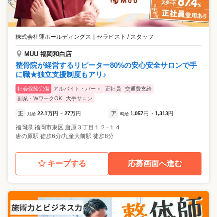
株式会社蓮ホールディングス
｜
セラピスト / スタッフ
MUU 福岡和白店
整骨院が経営するリピーター80%の安心安全サロンで手
に職★独立支援制度もアリ♪
社会保険完備
アルバイト・パート
正社員
交通費支給
副業・WワークOK
大手サロン
正
22.1
万円
27
万円
ア
1,057
円
1,313
円
月給
~
時給
~
福岡県
福岡市東区
唐原３丁目１２−１４
唐の原駅 徒歩6分/九産大前駅 徒歩8分
キープする
応募画面へ進む