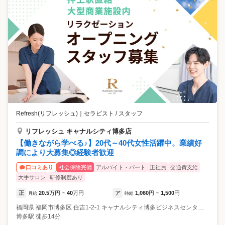
Refresh(リフレッシュ)
｜
セラピスト / スタッフ
リフレッシュ キャナルシティ博多店
【働きながら学べる♪】20代～40代女性活躍中。業績好
調により大募集◎経験者歓迎
社会保険完備
アルバイト・パート
正社員
交通費支給
口コミあり
大手サロン
研修制度あり
正
20.5
万円
40
万円
ア
1,060
円
1,500
円
月給
~
時給
~
福岡県
福岡市博多区
住吉1-2-1 キャナルシティ博多ビジネスセンタービルB1F
博多駅 徒歩14分