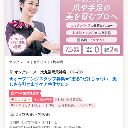
オングレース
｜
セラピスト / 施術者
オングレース 大丸福岡天神店 / OG-208
★オープニングスタッフ募集★“塗る”だけじゃない、美
しさを引き出すケア特化サロン
2026 優秀賞受賞
社会保険完備
正社員
交通費支給
口コミあり
JNECネイリスト検定（旧JNA）
研修制度あり
大手サロン
正
22.6
万円
38.5
万円
月給
~
福岡県
福岡市中央区
天神1-4-1
天神南駅 徒歩1分/西鉄福岡（天神）駅 徒歩4分