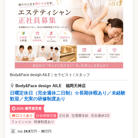
Body&Face desigh AILE
｜
セラピスト / スタッフ
Body&Face design AILE 福岡天神店
日曜定休日（完全週休二日制）☆長期休暇あり／未経験
歓迎／充実の研修制度あり
2026 優秀賞受賞
社会保険完備
正社員
交通費支給
完全週休2日
口コミあり
フェイシャル
研修制度あり
正
24.8
万円
35
万円
月給
~