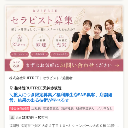
株式会社RUFFREE
｜
セラピスト / 施術者
整体院RUFFREE天神赤坂院
＼拡大につき限定募集／福利厚生◎SNS集客、店舗経
営、結果の出る技術が学べる☆
社会保険完備
正社員
交通費支給
契約社員
研修制度あり
ノルマなし
正
27.5
万円
50
万円
月給
~
福岡県
福岡市中央区
大名２丁目１０−３ シャンボール大名Ｃ棟 11階 1107号室