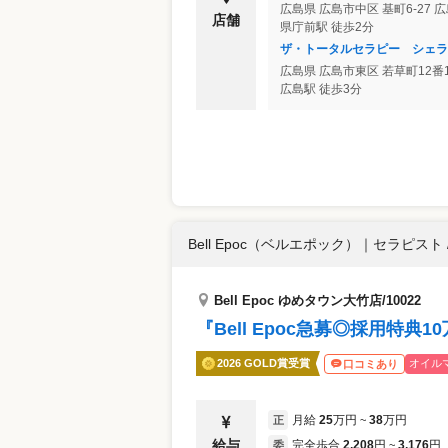
広島県
広島市中区
基町6-27
店舗
県庁前駅 徒歩2分
ザ・トータルセラピー シェラ
広島県
広島市東区
若草町12番1
広島駅 徒歩3分
Bell Epoc（ベルエポック）
｜
セラピスト 
Bell Epoc ゆめタウン大竹店/10022
『Bell Epoc急募◎採用特
2026 GOLD賞受賞
オイル
口コミあり
月給
25
万円
38
万円
正
~
給与
完全歩合
2,208
円
3,176
円
委
~