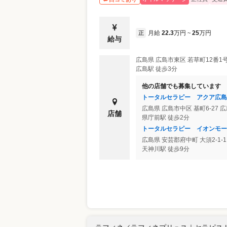
月給
22.3
万円
25
万円
正
~
給与
広島県
広島市東区
若草町12番1号
広島駅 徒歩3分
他の店舗でも募集しています
トータルセラピー アクア広島
広島県
広島市中区
基町6-27
店舗
県庁前駅 徒歩2分
トータルセラピー イオンモー
広島県
安芸郡府中町
大須2-1
天神川駅 徒歩9分