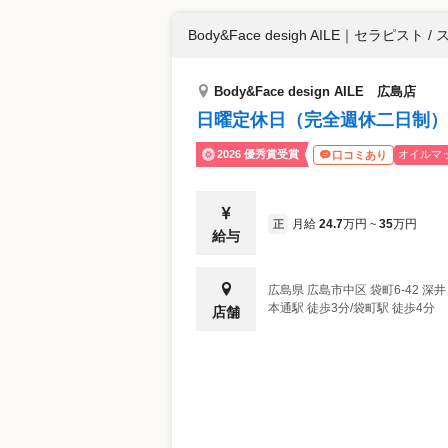
Body&Face desigh AILE
｜
セラピスト / 
Body&Face design AILE 広島店
日曜定休日（完全週休二日制）
2026 優秀賞受賞
オイルマ
口コミあり
月給
24.7
万円
35
万円
正
~
給与
広島県
広島市中区
袋町6-42 深
本通駅 徒歩3分/袋町駅 徒歩4分
店舗