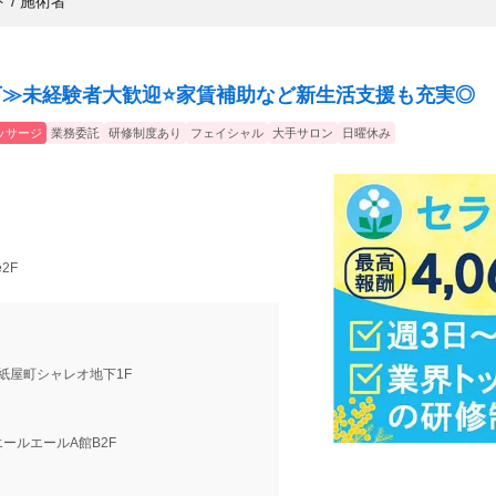
 / 施術者
万≫未経験者大歓迎⭐家賃補助など新生活支援も充実◎
ッサージ
業務委託
研修制度あり
フェイシャル
大手サロン
日曜休み
e2F
紙屋町シャレオ地下1F
 エールエールA館B2F