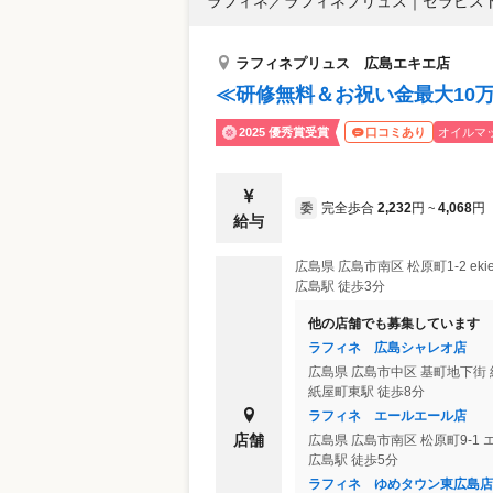
ラフィネ／ラフィネプリュス
｜
セラピスト
ラフィネプリュス 広島エキエ店
≪研修無料＆お祝い金最大10
2025 優秀賞受賞
オイルマ
口コミあり
完全歩合
2,232
円
4,068
円
委
~
給与
広島県
広島市南区
松原町1-2 eki
広島駅 徒歩3分
他の店舗でも募集しています
ラフィネ 広島シャレオ店
広島県
広島市中区
基町地下街 
紙屋町東駅 徒歩8分
ラフィネ エールエール店
店舗
広島県
広島市南区
松原町9-1
広島駅 徒歩5分
ラフィネ ゆめタウン東広島店