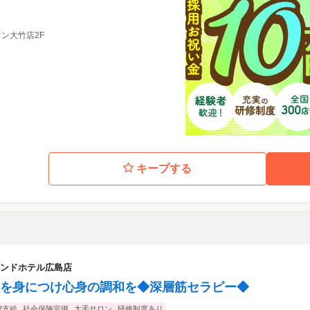
ウン大竹店2F
キープする
ンドホテル広島店
を身につけ心身の調和を◆深層筋セラピー◆
費支給
社会保険完備
大手サロン
研修制度あり