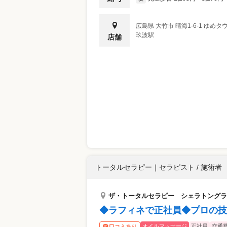
広島県
大竹市
晴海1-6-1 ゆめタ
玖波駅
店舗
トータルセラピー
｜
セラピスト / 施術者
ザ・トータルセラピー シェラトングラ
◆ラフィネで正社員◆プロの技
オイルマッサージ
正社員
交通
口コミあり