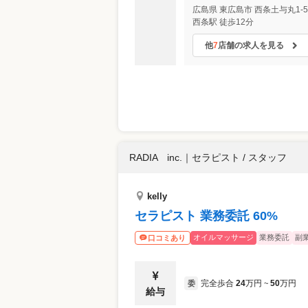
広島県
東広島市
西条土与丸1-
西条駅 徒歩12分
他
7
店舗の求人を見る
RADIA inc.
｜
セラピスト / スタッフ
kelly
セラピスト 業務委託 60%
オイルマッサージ
業務委託
副
口コミあり
完全歩合
24
万円
50
万円
委
~
給与