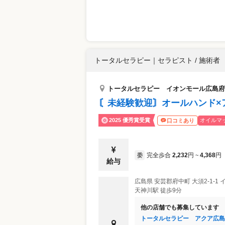
トータルセラピー
｜
セラピスト / 施術者
トータルセラピー イオンモール広島府
〘未経験歓迎〙オールハンド×
2025 優秀賞受賞
オイルマ
口コミあり
完全歩合
2,232
円
4,368
円
委
~
給与
広島県
安芸郡府中町
大須2-1-
天神川駅 徒歩9分
他の店舗でも募集しています
トータルセラピー アクア広島