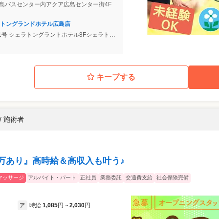
 広島バスセンター内アクア広島センター街4F
トングランドホテル広島店
号 シェラトングラントホテル8Fシェラトンシャインスパ内
キープする
/ 施術者
典10万あり』高時給＆高収入も叶う♪
マッサージ
アルバイト・パート
正社員
業務委託
交通費支給
社会保険完備
時給
1,085
円
2,030
円
ア
~