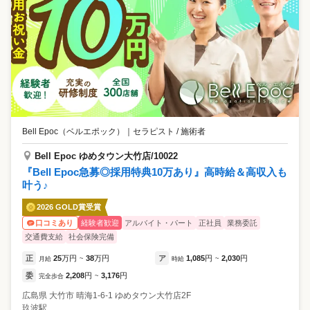
Bell Epoc（ベルエポック）
｜
セラピスト / 施術者
Bell Epoc ゆめタウン大竹店/10022
『Bell Epoc急募◎採用特典10万あり』高時給＆高収入も
叶う♪
2026 GOLD賞受賞
経験者歓迎
アルバイト・パート
正社員
業務委託
口コミあり
交通費支給
社会保険完備
正
25
万円
38
万円
ア
1,085
円
2,030
円
月給
~
時給
~
委
2,208
円
3,176
円
完全歩合
~
広島県
大竹市
晴海1-6-1 ゆめタウン大竹店2F
玖波駅