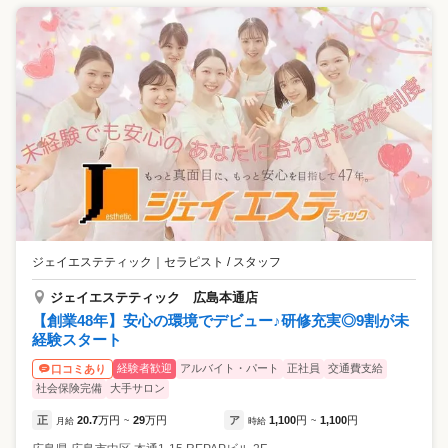
ジェイエステティック
｜
セラピスト / スタッフ
ジェイエステティック 広島本通店
【創業48年】安心の環境でデビュー♪研修充実◎9割が未
経験スタート
経験者歓迎
アルバイト・パート
正社員
交通費支給
口コミあり
社会保険完備
大手サロン
正
20.7
万円
29
万円
ア
1,100
円
1,100
円
月給
~
時給
~