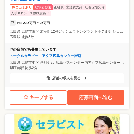
経験者歓迎
正社員
交通費支給
社会保険完備
口コミあり
大手サロン
研修制度あり
正
22.3
万円
25
万円
月給
~
広島県
広島市東区
若草町12番1号 シェラトングラントホテル8Fシェラトンシャインスパ内
広島駅 徒歩3分
他の店舗でも募集しています
トータルセラピー アクア広島センター街店
広島県
広島市中区
基町6-27 広島バスセンター内アクア広島センター街4F
県庁前駅 徒歩2分
他
1
店舗の求人を見る
キープする
応募画面へ進む