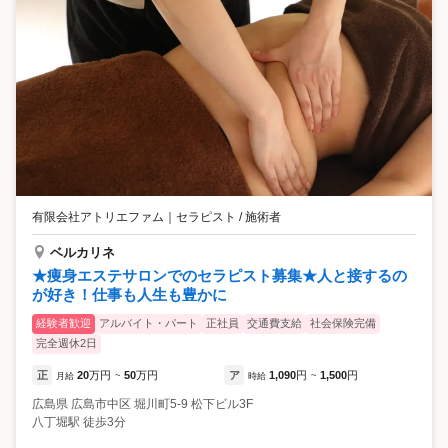
有限会社アトリエファム
｜
セラピスト / 施術者
ベルカリネ
★痩身エステサロンでのセラピスト募集★人と接するの
が好き！仕事も人生も豊かに
経験者歓迎
アルバイト・パート
正社員
交通費支給
社会保険完備
完全週休2日
正
20
万円
50
万円
ア
1,090
円
1,500
円
月給
~
時給
~
広島県
広島市中区
堀川町5-9 松下ビル3F
八丁堀駅 徒歩3分