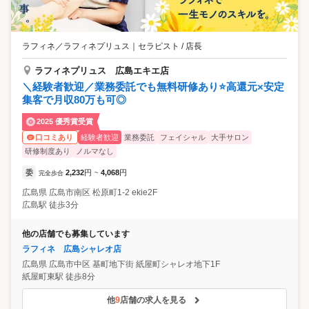
ラフィネ／ラフィネプリュス
｜
セラピスト / 店長
ラフィネプリュス 広島エキエ店
＼経験者歓迎／業務委託でも無料研修あり⭐高還元×安定
集客で月収80万も可◎
2025 優秀賞受賞
経験者歓迎
業務委託
フェイシャル
大手サロン
口コミあり
研修制度あり
ノルマなし
委
2,232
円
4,068
円
完全歩合
~
広島県
広島市南区
松原町1-2 ekie2F
広島駅 徒歩3分
他の店舗でも募集しています
ラフィネ 広島シャレオ店
広島県
広島市中区
基町地下街 紙屋町シャレオ地下1F
紙屋町東駅 徒歩8分
他
9
店舗の求人を見る