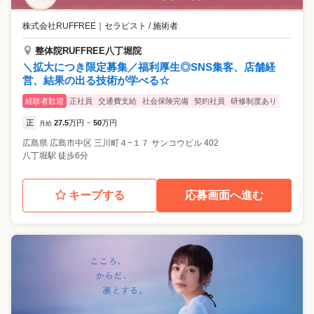
株式会社RUFFREE
｜
セラピスト / 施術者
整体院RUFFREE八丁堀院
＼拡大につき限定募集／福利厚生◎SNS集客、店舗経
営、結果の出る技術が学べる☆
経験者歓迎
正社員
交通費支給
社会保険完備
契約社員
研修制度あり
正
27.5
万円
50
万円
月給
~
広島県
広島市中区
三川町４−１７ サンコウビル 402
八丁堀駅 徒歩6分
キープする
応募画面へ進む