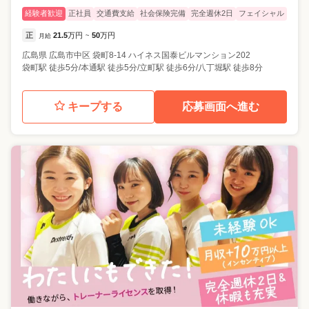
経験者歓迎
正社員
交通費支給
社会保険完備
完全週休2日
フェイシャル
正
21.5
万円
50
万円
月給
~
広島県
広島市中区
袋町8-14 ハイネス国泰ビルマンション202
袋町駅 徒歩5分/本通駅 徒歩5分/立町駅 徒歩6分/八丁堀駅 徒歩8分
キープする
応募画面へ進む