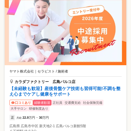
ヤマト株式会社
｜
セラピスト / 施術者
カラダファクトリー 広島パルコ店
【未経験も歓迎】産後骨盤ケア技術も習得可能!不調を整
え心までケアし健康をサポート
経験者歓迎
正社員
交通費支給
社会保険完備
口コミあり
大手サロン
研修制度あり
正
22.9
万円
30
万円
月給
~
広島県
広島市中区
新天地2-1 広島パルコ新館5階