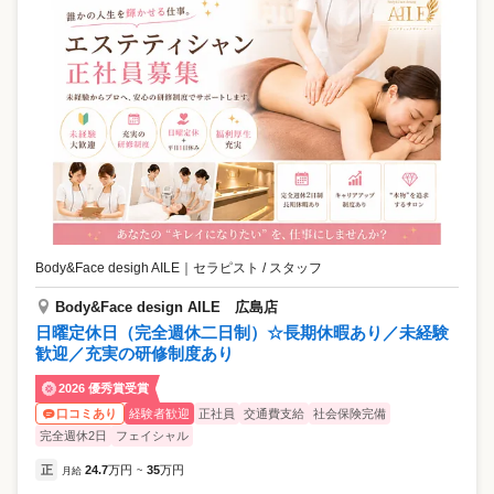
Body&Face desigh AILE
｜
セラピスト / スタッフ
Body&Face design AILE 広島店
日曜定休日（完全週休二日制）☆長期休暇あり／未経験
歓迎／充実の研修制度あり
2026 優秀賞受賞
経験者歓迎
正社員
交通費支給
社会保険完備
口コミあり
完全週休2日
フェイシャル
正
24.7
万円
35
万円
月給
~