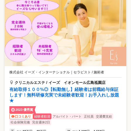
株式会社 イーズ・インターナショナル
｜
セラピスト / 施術者
クリニカルエステ / イーズ イオンモール広島祗園店
有給取得１００%◎【転勤無し】経験者は前職給与保証
します！無料研修充実で未経験者歓迎！お手入れし放題
★
2023 優秀賞
経験者歓迎
アルバイト・パート
正社員
交通費支給
口コミあり
社会保険完備
完全週休2日