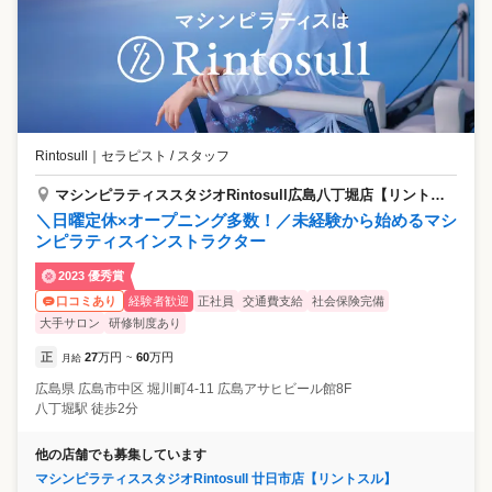
Rintosull
｜
セラピスト / スタッフ
マシンピラティススタジオRintosull広島八丁堀店【リントスル】
＼日曜定休×オープニング多数！／未経験から始めるマシ
ンピラティスインストラクター
2023 優秀賞
経験者歓迎
正社員
交通費支給
社会保険完備
口コミあり
大手サロン
研修制度あり
正
27
万円
60
万円
月給
~
広島県
広島市中区
堀川町4-11 広島アサヒビール館8F
八丁堀駅 徒歩2分
他の店舗でも募集しています
マシンピラティススタジオRintosull 廿日市店【リントスル】