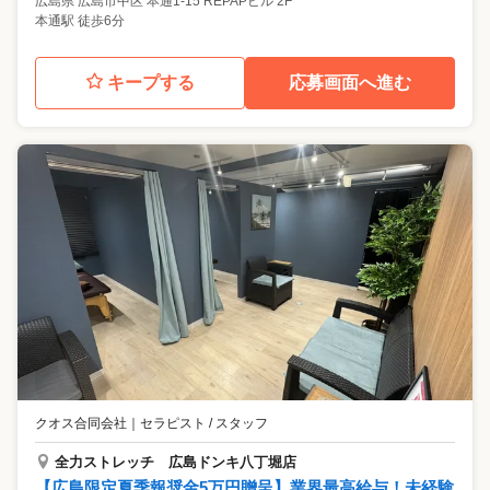
広島県
広島市中区
本通1-15 REPAPビル 2F
本通駅 徒歩6分
キープする
応募画面へ進む
クオス合同会社
｜
セラピスト / スタッフ
全力ストレッチ 広島ドンキ八丁堀店
【広島限定夏季報奨金5万円贈呈】業界最高給与！未経験