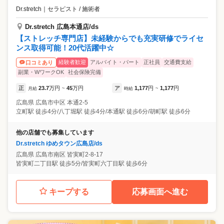
Dr.stretch
｜
セラピスト / 施術者
Dr.stretch 広島本通店/ds
【ストレッチ専門店】未経験からでも充実研修でライセ
ンス取得可能！20代活躍中☆
経験者歓迎
アルバイト・パート
正社員
交通費支給
口コミあり
副業・WワークOK
社会保険完備
正
23.7
万円
45
万円
ア
1,177
円
1,177
円
月給
~
時給
~
広島県
広島市中区
本通2-5
立町駅 徒歩4分/八丁堀駅 徒歩4分/本通駅 徒歩6分/胡町駅 徒歩6分
他の店舗でも募集しています
Dr.stretch ゆめタウン広島店/ds
広島県
広島市南区
皆実町2-8-17
皆実町二丁目駅 徒歩5分/皆実町六丁目駅 徒歩6分
キープする
応募画面へ進む