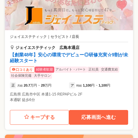
ジェイエステティック
｜
セラピスト / 店長
ジェイエステティック 広島本通店
【創業48年】安心の環境でデビュー◎研修充実☆9割が未
経験スタート
経験者歓迎
アルバイト・パート
正社員
交通費支給
口コミあり
社会保険完備
大手サロン
正
20.7
万円
29
万円
ア
1,100
円
1,100
円
月給
~
時給
~
広島県
広島市中区
本通1-15 REPAPビル 2F
本通駅 徒歩6分
キープする
応募画面へ進む