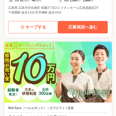
正
22
万円
40
万円
ア
1,100
円
1,550
円
月給
~
時給
~
広島県
広島市安佐南区
祇園3丁目2-1 イオンモール広島祗園店1F
下祇園駅 徒歩13分/古市橋駅 徒歩16分
キープする
応募画面へ進む
Bell Epoc（ベルエポック）
｜
セラピスト / 店長