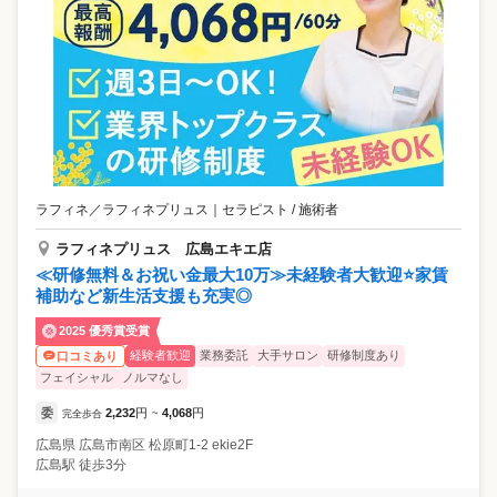
ラフィネ／ラフィネプリュス
｜
セラピスト / 施術者
ラフィネプリュス 広島エキエ店
≪研修無料＆お祝い金最大10万≫未経験者大歓迎⭐家賃
補助など新生活支援も充実◎
2025 優秀賞受賞
経験者歓迎
業務委託
大手サロン
研修制度あり
口コミあり
フェイシャル
ノルマなし
委
2,232
円
4,068
円
完全歩合
~
広島県
広島市南区
松原町1-2 ekie2F
広島駅 徒歩3分