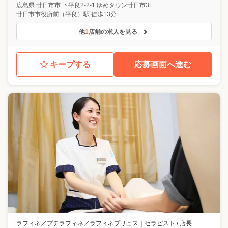
広島県
廿日市市
下平良2-2-1 ゆめタウン廿日市3F
廿日市市役所前（平良）駅 徒歩13分
他
1
店舗の求人を見る
キープする
応募画面へ進む
ラフィネ／プチラフィネ／ラフィネプリュス
｜
セラピスト / 店長