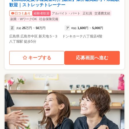
歓迎｜ストレッチトレーナー
経験者歓迎
アルバイト・パート
正社員
交通費支給
口コミあり
副業・WワークOK
社会保険完備
正
25
万円
50
万円
ア
1,600
円
5,000
円
月給
~
時給
~
広島県
広島市中区
新天地５−３ ドンキホーテ八丁堀店4階
八丁堀駅 徒歩5分
キープする
応募画面へ進む