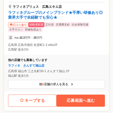
ラフィネプリュス 広島エキエ店
ラフィネグループのメインブランド★手厚い研修あり◎
業界大手で未経験でも安心★
経験者歓迎
正社員
交通費支給
社会保険完備
口コミあり
大手サロン
研修制度あり
正
22.3
万円
25
万円
月給
~
広島県
広島市南区
松原町1-2 ekie2F
広島駅 徒歩3分
他の店舗でも募集しています
ラフィネ さんすて福山店
広島県
福山市
三之丸町30-1 さんすて福山 1F
福山駅 徒歩1分
他
9
店舗の求人を見る
キープする
応募画面へ進む