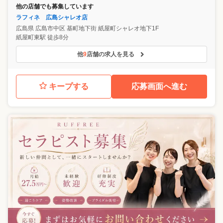
他の店舗でも募集しています
ラフィネ 広島シャレオ店
広島県
広島市中区
基町地下街 紙屋町シャレオ地下1F
紙屋町東駅 徒歩8分
他
9
店舗の求人を見る
キープする
応募画面へ進む