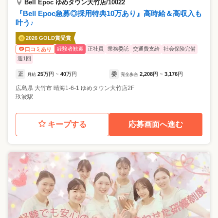
Bell Epoc ゆめタウン大竹店/10022
『Bell Epoc急募◎採用特典10万あり』高時給＆高収入も
叶う♪
2026 GOLD賞受賞
経験者歓迎
正社員
業務委託
交通費支給
社会保険完備
口コミあり
週1回
正
25
万円
40
万円
委
2,208
円
3,176
円
月給
~
完全歩合
~
広島県
大竹市
晴海1-6-1 ゆめタウン大竹店2F
玖波駅
キープする
応募画面へ進む