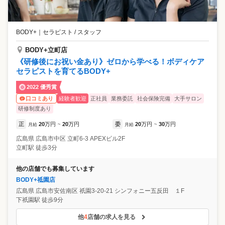
BODY+
｜
セラピスト / スタッフ
BODY+立町店
《研修後にお祝い金あり》ゼロから学べる！ボディケア
セラピストを育てるBODY+
2022 優秀賞
経験者歓迎
正社員
業務委託
社会保険完備
大手サロン
口コミあり
研修制度あり
正
20
万円
20
万円
委
20
万円
30
万円
月給
~
月給
~
広島県
広島市中区
立町6-3 APEXビル2F
立町駅 徒歩3分
他の店舗でも募集しています
BODY+祗園店
広島県
広島市安佐南区
祇園3-20-21 シンフォニー五反田 １F
下祇園駅 徒歩9分
他
4
店舗の求人を見る