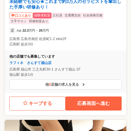
未経験でも安心★これまで約3万人のセラピストを輩出し
た手厚い研修あり！
経験者歓迎
正社員
交通費支給
社会保険完備
口コミあり
大手サロン
研修制度あり
正
22.3
万円
25
万円
月給
~
広島県
広島市南区
松原町1-2 ekie2F
広島駅 徒歩3分
他の店舗でも募集しています
ラフィネ さんすて福山店
広島県
福山市
三之丸町30-1 さんすて福山 1F
福山駅 徒歩1分
他
9
店舗の求人を見る
キープする
応募画面へ進む