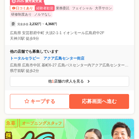
2025 優秀賞受賞
経験者歓迎
業務委託
フェイシャル
大手サロン
口コミあり
研修制度あり
ノルマなし
委
2,232
円
4,368
円
完全歩合
~
広島県
安芸郡府中町
大須2-1-1 イオンモール広島府中2F
天神川駅 徒歩9分
他の店舗でも募集しています
トータルセラピー アクア広島センター街店
広島県
広島市中区
基町6-27 広島バスセンター内アクア広島センター街4F
県庁前駅 徒歩2分
他
1
店舗の求人を見る
キープする
応募画面へ進む