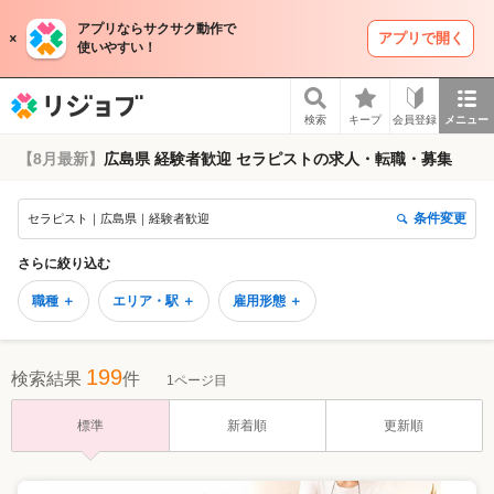
アプリならサクサク動作で
アプリで開く
使いやすい！
リジョブ
検索
キープ
会員登録
メニュー
【8月最新】
広島県 経験者歓迎 セラピストの求人・転職・募集
条件変更
セラピスト｜広島県｜経験者歓迎
さらに絞り込む
職種 ＋
エリア・駅 ＋
雇用形態 ＋
199
検索結果
件
1ページ目
標準
新着順
更新順