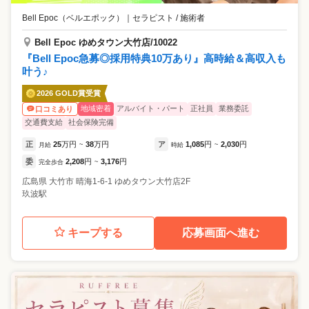
Bell Epoc（ベルエポック）
｜
セラピスト / 施術者
Bell Epoc ゆめタウン大竹店/10022
『Bell Epoc急募◎採用特典10万あり』高時給＆高収入も
叶う♪
2026 GOLD賞受賞
地域密着
アルバイト・パート
正社員
業務委託
口コミあり
交通費支給
社会保険完備
正
25
万円
38
万円
ア
1,085
円
2,030
円
月給
~
時給
~
委
2,208
円
3,176
円
完全歩合
~
広島県
大竹市
晴海1-6-1 ゆめタウン大竹店2F
玖波駅
キープする
応募画面へ進む