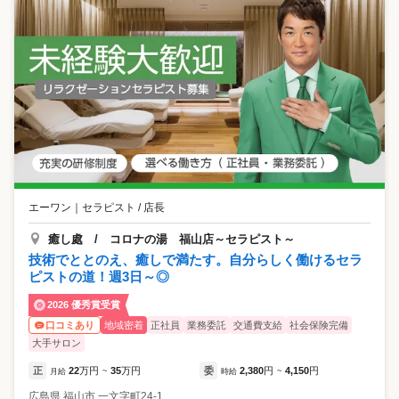
エーワン
｜
セラピスト / 店長
癒し處 / コロナの湯 福山店～セラピスト～
技術でととのえ、癒しで満たす。自分らしく働けるセラ
ピストの道！週3日～◎
2026 優秀賞受賞
地域密着
正社員
業務委託
交通費支給
社会保険完備
口コミあり
大手サロン
正
22
万円
35
万円
委
2,380
円
4,150
円
月給
~
時給
~
広島県
福山市
一文字町24-1