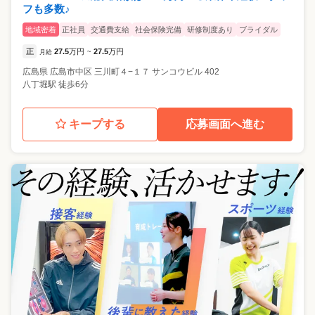
フも多数♪
地域密着
正社員
交通費支給
社会保険完備
研修制度あり
ブライダル
正
27.5
万円
27.5
万円
月給
~
広島県
広島市中区
三川町４−１７ サンコウビル 402
八丁堀駅 徒歩6分
キープする
応募画面へ進む