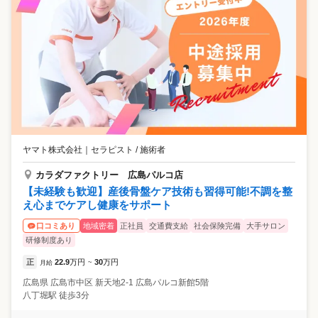
ヤマト株式会社
｜
セラピスト / 施術者
カラダファクトリー 広島パルコ店
【未経験も歓迎】産後骨盤ケア技術も習得可能!不調を整
え心までケアし健康をサポート
地域密着
正社員
交通費支給
社会保険完備
大手サロン
口コミあり
研修制度あり
正
22.9
万円
30
万円
月給
~
広島県
広島市中区
新天地2-1 広島パルコ新館5階
八丁堀駅 徒歩3分