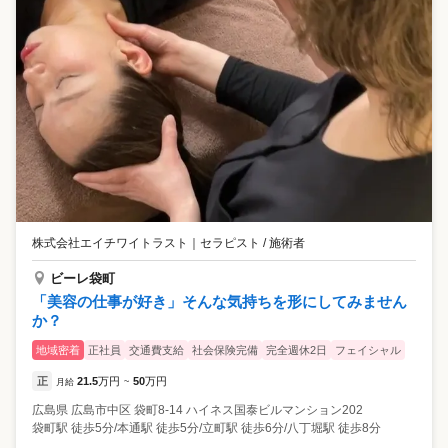
株式会社エイチワイトラスト
｜
セラピスト / 施術者
ビーレ袋町
「美容の仕事が好き」そんな気持ちを形にしてみません
か？
地域密着
正社員
交通費支給
社会保険完備
完全週休2日
フェイシャル
正
21.5
万円
50
万円
月給
~
広島県
広島市中区
袋町8-14 ハイネス国泰ビルマンション202
袋町駅 徒歩5分/本通駅 徒歩5分/立町駅 徒歩6分/八丁堀駅 徒歩8分