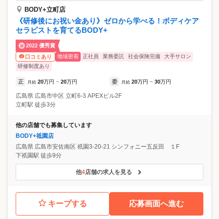
BODY+立町店
《研修後にお祝い金あり》ゼロから学べる！ボディケア
セラピストを育てるBODY+
2022 優秀賞
地域密着
正社員
業務委託
社会保険完備
大手サロン
口コミあり
研修制度あり
正
20
万円
20
万円
委
20
万円
30
万円
月給
~
月給
~
広島県
広島市中区
立町6-3 APEXビル2F
立町駅 徒歩3分
他の店舗でも募集しています
BODY+祗園店
広島県
広島市安佐南区
祇園3-20-21 シンフォニー五反田 １F
下祇園駅 徒歩9分
他
4
店舗の求人を見る
キープする
応募画面へ進む