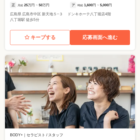
正
25
万円
50
万円
ア
1,600
円
5,000
円
月給
~
時給
~
広島県
広島市中区
新天地５−３ ドンキホーテ八丁堀店4階
八丁堀駅 徒歩5分
キープする
応募画面へ進む
BODY+
｜
セラピスト / スタッフ