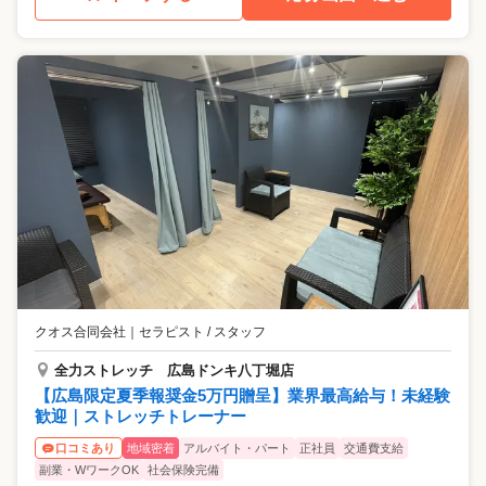
クオス合同会社
｜
セラピスト / スタッフ
全力ストレッチ 広島ドンキ八丁堀店
【広島限定夏季報奨金5万円贈呈】業界最高給与！未経験
歓迎｜ストレッチトレーナー
地域密着
アルバイト・パート
正社員
交通費支給
口コミあり
副業・WワークOK
社会保険完備