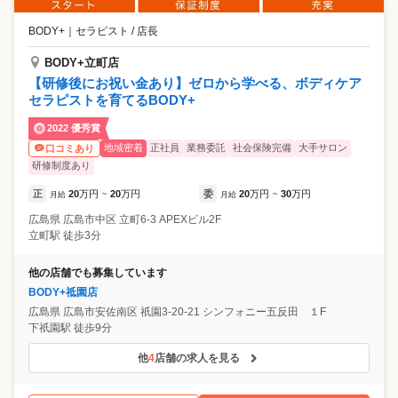
BODY+
｜
セラピスト / 店長
BODY+立町店
【研修後にお祝い金あり】ゼロから学べる、ボディケア
セラピストを育てるBODY+
2022 優秀賞
地域密着
正社員
業務委託
社会保険完備
大手サロン
口コミあり
研修制度あり
正
20
万円
20
万円
委
20
万円
30
万円
月給
~
月給
~
広島県
広島市中区
立町6-3 APEXビル2F
立町駅 徒歩3分
他の店舗でも募集しています
BODY+祗園店
広島県
広島市安佐南区
祇園3-20-21 シンフォニー五反田 １F
下祇園駅 徒歩9分
他
4
店舗の求人を見る