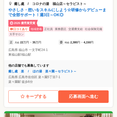
癒し處 / コロナの湯 福山店～セラピスト～
やさしさ・想いをスキルにしよう☆研修からデビューま
で全部サポート！週3日～OK◎
2026 優秀賞受賞
地域密着
正社員
業務委託
交通費支給
社会保険完備
口コミあり
大手サロン
正
22
万円
35
万円
委
2,380
円
4,150
円
月給
~
時給
~
広島県
福山市
一文字町24-1
東福山駅/福山駅
他の店舗でも募集しています
癒し處 楽 / ほの湯 楽々園～セラピスト～
広島県
広島市佐伯区
楽々園5丁目7-1
楽々園駅 徒歩6分
キープする
応募画面へ進む