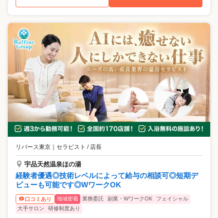
リバース東京
｜
セラピスト / 店長
宇品天然温泉ほの湯
経験者優遇◎技術レベルによって給与の相談可◎短期デ
ビューも可能です◎WワークOK
地域密着
業務委託
副業・WワークOK
フェイシャル
口コミあり
大手サロン
研修制度あり