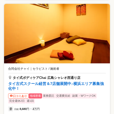
合同会社チャイ
｜
セラピスト / 施術者
タイ式ボディケアChai 広島シャレオ西通り店
タイ古式スクール経営＆7店舗展開中♪横浜エリア募集強
化中！
地域密着
業務委託
交通費支給
副業・WワークOK
口コミあり
完全週休2日
週1回
委
8,680
円
2
万円
日給
~