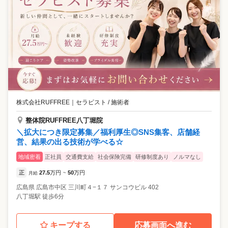
株式会社RUFFREE
｜
セラピスト / 施術者
整体院RUFFREE八丁堀院
＼拡大につき限定募集／福利厚生◎SNS集客、店舗経
営、結果の出る技術が学べる☆
地域密着
正社員
交通費支給
社会保険完備
研修制度あり
ノルマなし
正
27.5
万円
50
万円
月給
~
広島県
広島市中区
三川町４−１７ サンコウビル 402
八丁堀駅 徒歩6分
キープする
応募画面へ進む