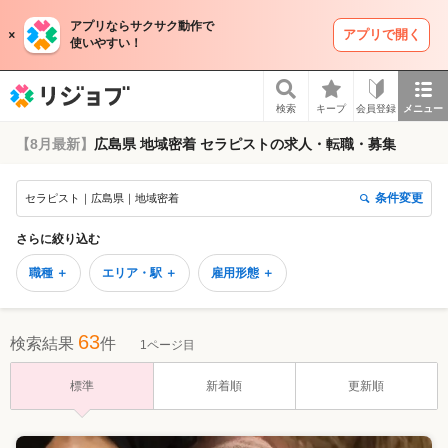
アプリならサクサク動作で
アプリで開く
使いやすい！
リジョブ
検索
キープ
会員登録
メニュー
【8月最新】
広島県 地域密着 セラピストの求人・転職・募集
条件変更
セラピスト｜広島県｜地域密着
さらに絞り込む
職種 ＋
エリア・駅 ＋
雇用形態 ＋
63
検索結果
件
1ページ目
標準
新着順
更新順