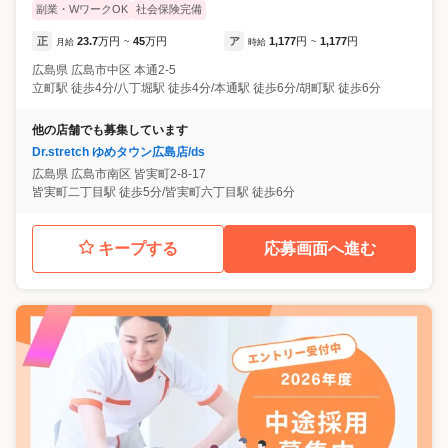
副業・WワークOK
社会保険完備
正
23.7
万円
45
万円
ア
1,177
円
1,177
円
月給
~
時給
~
広島県
広島市中区
本通2-5
立町駅 徒歩4分/八丁堀駅 徒歩4分/本通駅 徒歩6分/胡町駅 徒歩6分
他の店舗でも募集しています
Dr.stretch ゆめタウン広島店/ds
広島県
広島市南区
皆実町2-8-17
皆実町二丁目駅 徒歩5分/皆実町六丁目駅 徒歩6分
キープする
応募画面へ進む