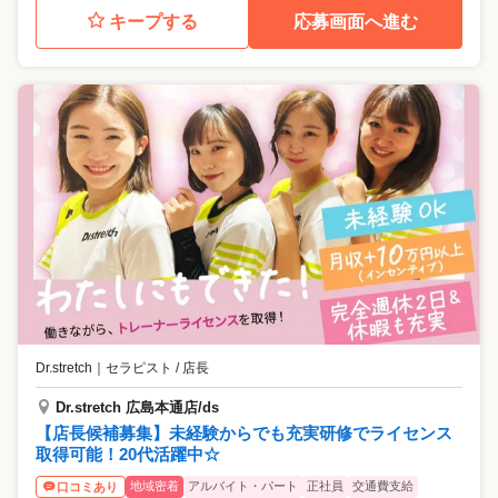
キープする
応募画面へ進む
Dr.stretch
｜
セラピスト / 店長
Dr.stretch 広島本通店/ds
【店長候補募集】未経験からでも充実研修でライセンス
取得可能！20代活躍中☆
地域密着
アルバイト・パート
正社員
交通費支給
口コミあり