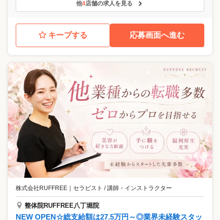
他
4
店舗の求人を見る
キープする
応募画面へ進む
株式会社RUFFREE
｜
セラピスト / 講師・インストラクター
整体院RUFFREE八丁堀院
NEW OPEN☆総支給額は27.5万円～◎業界未経験スタッ