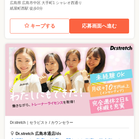
広島県
広島市中区
大手町1 シャレオ西通り
紙屋町西駅 徒歩0分
キープする
応募画面へ進む
Dr.stretch
｜
セラピスト / カウンセラー
Dr.stretch 広島本通店/ds