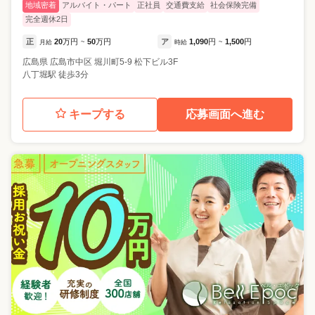
地域密着
アルバイト・パート
正社員
交通費支給
社会保険完備
完全週休2日
正
20
万円
50
万円
ア
1,090
円
1,500
円
月給
~
時給
~
広島県
広島市中区
堀川町5-9 松下ビル3F
八丁堀駅 徒歩3分
キープする
応募画面へ進む