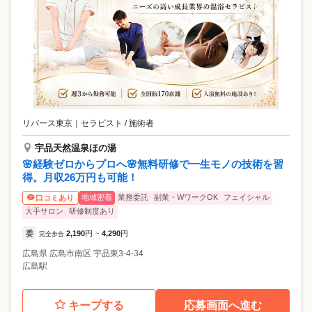
リバース東京
｜
セラピスト / 施術者
宇品天然温泉ほの湯
🌸経験ゼロからプロへ🌸無料研修で一生モノの技術を習
得。月収26万円も可能！
地域密着
業務委託
副業・WワークOK
フェイシャル
口コミあり
大手サロン
研修制度あり
委
2,190
円
4,290
円
完全歩合
~
広島県
広島市南区
宇品東3-4-34
広島駅
キープする
応募画面へ進む