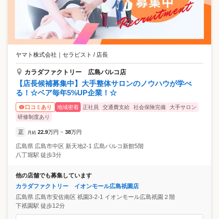
ヤマト株式会社
｜
セラピスト / 店長
カラダファクトリー 広島パルコ店
【店長候補募集中】大手整体サロンのノウハウが学べ
る！☆ベア毎年5%UP企業！☆
地域密着
正社員
交通費支給
社会保険完備
大手サロン
口コミあり
研修制度あり
正
22.9
万円
38
万円
月給
~
広島県
広島市中区
新天地2-1 広島パルコ新館5階
八丁堀駅 徒歩3分
他の店舗でも募集しています
カラダファクトリー イオンモール広島祇園店
広島県
広島市安佐南区
祇園3-2-1 イオンモール広島祇園２階
下祇園駅 徒歩12分