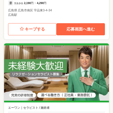
委
2,190
円
4,290
円
完全歩合
~
広島県
広島市南区
宇品東3-4-34
広島駅
キープする
応募画面へ進む
エーワン
｜
セラピスト / 施術者