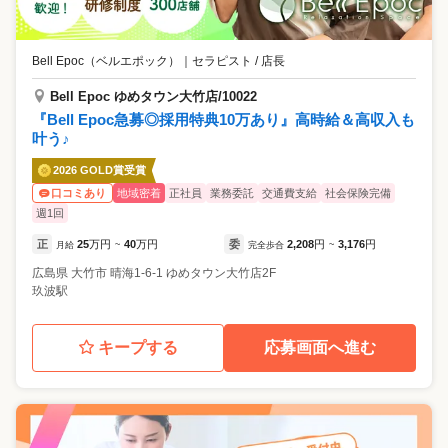
Bell Epoc（ベルエポック）
｜
セラピスト / 店長
Bell Epoc ゆめタウン大竹店/10022
『Bell Epoc急募◎採用特典10万あり』高時給＆高収入も
叶う♪
2026 GOLD賞受賞
地域密着
正社員
業務委託
交通費支給
社会保険完備
口コミあり
週1回
正
25
万円
40
万円
委
2,208
円
3,176
円
月給
~
完全歩合
~
広島県
大竹市
晴海1-6-1 ゆめタウン大竹店2F
玖波駅
キープする
応募画面へ進む