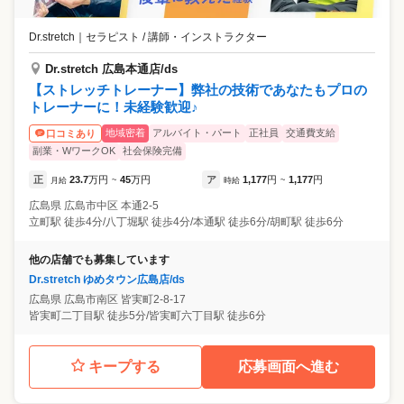
Dr.stretch
｜
セラピスト / 講師・インストラクター
Dr.stretch 広島本通店/ds
【ストレッチトレーナー】弊社の技術であなたもプロの
トレーナーに！未経験歓迎♪
地域密着
アルバイト・パート
正社員
交通費支給
口コミあり
副業・WワークOK
社会保険完備
正
23.7
万円
45
万円
ア
1,177
円
1,177
円
月給
~
時給
~
広島県
広島市中区
本通2-5
立町駅 徒歩4分/八丁堀駅 徒歩4分/本通駅 徒歩6分/胡町駅 徒歩6分
他の店舗でも募集しています
Dr.stretch ゆめタウン広島店/ds
広島県
広島市南区
皆実町2-8-17
皆実町二丁目駅 徒歩5分/皆実町六丁目駅 徒歩6分
キープする
応募画面へ進む