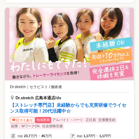
Dr.stretch
｜
セラピスト / 施術者
Dr.stretch 広島本通店/ds
【ストレッチ専門店】未経験からでも充実研修でライセ
ンス取得可能！20代活躍中☆
地域密着
アルバイト・パート
正社員
交通費支給
口コミあり
副業・WワークOK
社会保険完備
正
23.7
万円
45
万円
ア
1,177
円
1,177
円
月給
~
時給
~