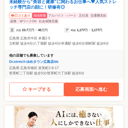
未経験から“美容と健康”に関わるお仕事へ💖人気ストレ
ッチ専門店の顔に！研修有◎
地域密着
アルバイト・パート
正社員
交通費支給
口コミあり
副業・WワークOK
社会保険完備
正
23.7
万円
45
万円
ア
1,177
円
1,177
円
月給
~
時給
~
広島県
広島市中区
本通2-5
立町駅 徒歩4分/八丁堀駅 徒歩4分/本通駅 徒歩6分/胡町駅 徒歩6分
他の店舗でも募集しています
Dr.stretch ゆめタウン広島店/ds
広島県
広島市南区
皆実町2-8-17
皆実町二丁目駅 徒歩5分/皆実町六丁目駅 徒歩6分
キープする
応募画面へ進む